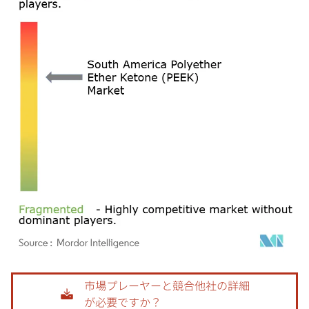
画像 © Mordor Intelligence。再利用にはCC BY 4.0の表示が必要です。