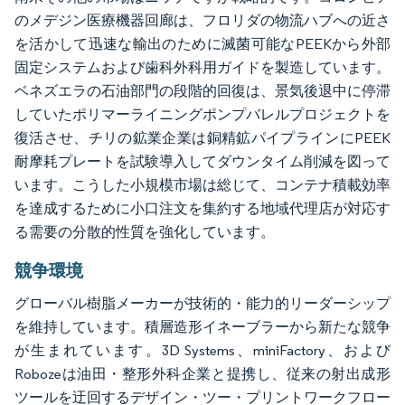
のメデジン医療機器回廊は、フロリダの物流ハブへの近さ
を活かして迅速な輸出のために滅菌可能なPEEKから外部
固定システムおよび歯科外科用ガイドを製造しています。
ベネズエラの石油部門の段階的回復は、景気後退中に停滞
していたポリマーライニングポンプバレルプロジェクトを
復活させ、チリの鉱業企業は銅精鉱パイプラインにPEEK
耐摩耗プレートを試験導入してダウンタイム削減を図って
います。こうした小規模市場は総じて、コンテナ積載効率
を達成するために小口注文を集約する地域代理店が対応す
る需要の分散的性質を強化しています。
競争環境
グローバル樹脂メーカーが技術的・能力的リーダーシップ
を維持しています。積層造形イネーブラーから新たな競争
が生まれています。3D Systems、miniFactory、および
Robozeは油田・整形外科企業と提携し、従来の射出成形
ツールを迂回するデザイン・ツー・プリントワークフロー