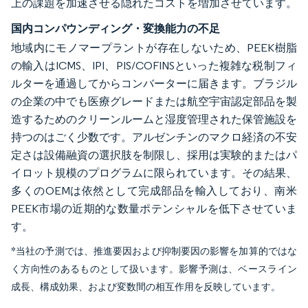
上の課題を加速させる隠れたコストを増加させています。
国内コンパウンディング・変換能力の不足
地域内にモノマープラントが存在しないため、PEEK樹脂
の輸入はICMS、IPI、PIS/COFINSといった複雑な税制フィ
ルターを通過してからコンバーターに届きます。ブラジル
の企業の中でも医療グレードまたは航空宇宙認定部品を製
造するためのクリーンルームと湿度管理された保管施設を
持つのはごく少数です。アルゼンチンのマクロ経済の不安
定さは設備融資の選択肢を制限し、採用は実験的またはパ
イロット規模のプログラムに限られています。その結果、
多くのOEMは依然として完成部品を輸入しており、南米
PEEK市場の近期的な数量ポテンシャルを低下させていま
す。
*当社の予測では、推進要因および抑制要因の影響を加算的ではな
く方向性のあるものとして扱います。影響予測は、ベースライン
成長、構成効果、および変数間の相互作用を反映しています。