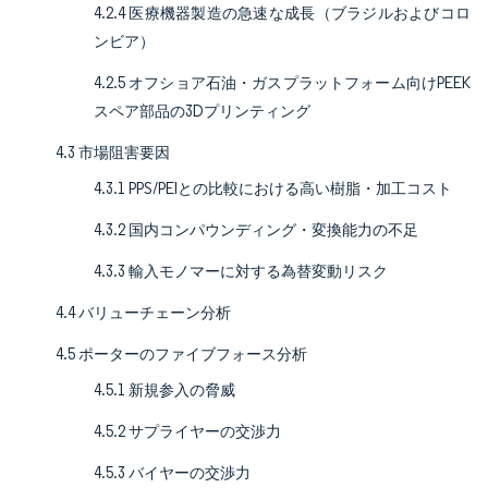
4.2.4 医療機器製造の急速な成長（ブラジルおよびコロ
ンビア）
4.2.5 オフショア石油・ガスプラットフォーム向けPEEK
スペア部品の3Dプリンティング
4.3 市場阻害要因
4.3.1 PPS/PEIとの比較における高い樹脂・加工コスト
4.3.2 国内コンパウンディング・変換能力の不足
4.3.3 輸入モノマーに対する為替変動リスク
4.4 バリューチェーン分析
4.5 ポーターのファイブフォース分析
4.5.1 新規参入の脅威
4.5.2 サプライヤーの交渉力
4.5.3 バイヤーの交渉力