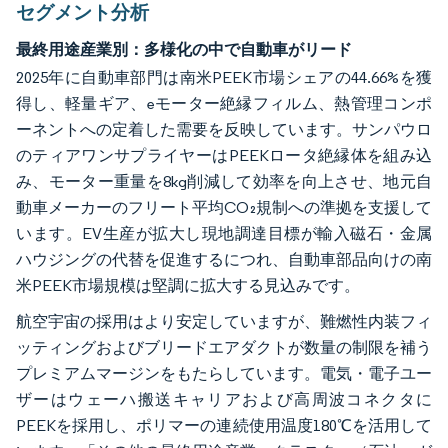
セグメント分析
最終用途産業別：多様化の中で自動車がリード
2025年に自動車部門は南米PEEK市場シェアの44.66%を獲
得し、軽量ギア、eモーター絶縁フィルム、熱管理コンポ
ーネントへの定着した需要を反映しています。サンパウロ
のティアワンサプライヤーはPEEKロータ絶縁体を組み込
み、モーター重量を8kg削減して効率を向上させ、地元自
動車メーカーのフリート平均CO₂規制への準拠を支援して
います。EV生産が拡大し現地調達目標が輸入磁石・金属
ハウジングの代替を促進するにつれ、自動車部品向けの南
米PEEK市場規模は堅調に拡大する見込みです。
航空宇宙の採用はより安定していますが、難燃性内装フィ
ッティングおよびブリードエアダクトが数量の制限を補う
プレミアムマージンをもたらしています。電気・電子ユー
ザーはウェーハ搬送キャリアおよび高周波コネクタに
PEEKを採用し、ポリマーの連続使用温度180℃を活用して