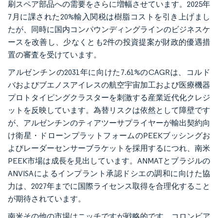
刷スペア部品への需要をさらに増幅させています。2025年
7月に課された20%輸入関税は樹脂コストを引き上げまし
たが、同時に国内コンパウンディングラインのビジネスケ
ースを改善し、少なくとも2件の投資提案が財政的優遇措
置の審査を受けています。
アルゼンチンの2031年に向けた7.61%のCAGRは、コルド
バおよびブエノスアイレスの航空宇宙加工および医療機器
プロトタイピングクラスターを刺激する産業近代化クレジ
ットを反映しています。為替リスクは依然として障壁です
が、アルゼンチンのティアツーサプライヤーが輸出契約向
け衛星・ドローンプラットフォームのPEEKブッシングお
よびレーダーセンサーブラケットを採用するにつれ、南米
PEEK市場は成長を見出しています。ANMATとブラジルの
ANVISAによるインプラント承認ドシエの調和に向けた協
力は、2027年までに国際ライセンス取得を合理化すること
が期待されています。
南米その他の市場はニッチですが戦略的です。コロンビア