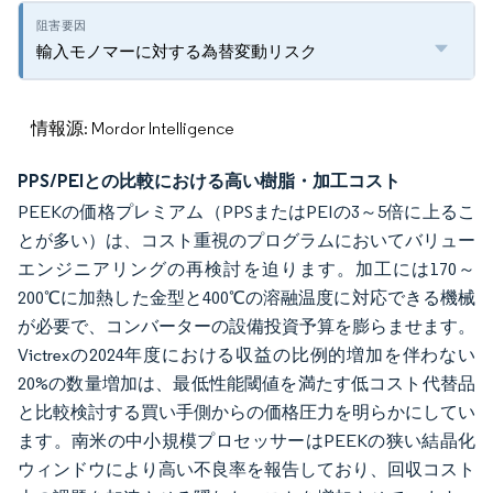
輸入モノマーに対する為替変動リスク
情報源: Mordor Intelligence
PPS/PEIとの比較における高い樹脂・加工コスト
PEEKの価格プレミアム（PPSまたはPEIの3～5倍に上るこ
とが多い）は、コスト重視のプログラムにおいてバリュー
エンジニアリングの再検討を迫ります。加工には170～
200℃に加熱した金型と400℃の溶融温度に対応できる機械
が必要で、コンバーターの設備投資予算を膨らませます。
Victrexの2024年度における収益の比例的増加を伴わない
20%の数量増加は、最低性能閾値を満たす低コスト代替品
と比較検討する買い手側からの価格圧力を明らかにしてい
ます。南米の中小規模プロセッサーはPEEKの狭い結晶化
ウィンドウにより高い不良率を報告しており、回収コスト