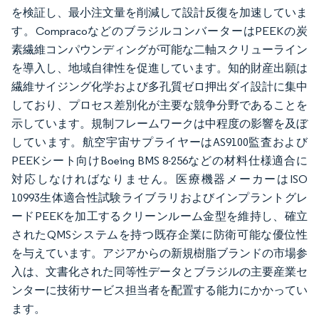
を検証し、最小注文量を削減して設計反復を加速していま
す。CompracoなどのブラジルコンバーターはPEEKの炭
素繊維コンパウンディングが可能な二軸スクリューライン
を導入し、地域自律性を促進しています。知的財産出願は
繊維サイジング化学および多孔質ゼロ押出ダイ設計に集中
しており、プロセス差別化が主要な競争分野であることを
示しています。規制フレームワークは中程度の影響を及ぼ
しています。航空宇宙サプライヤーはAS9100監査および
PEEKシート向けBoeing BMS 8-256などの材料仕様適合に
対応しなければなりません。医療機器メーカーはISO
10993生体適合性試験ライブラリおよびインプラントグレ
ードPEEKを加工するクリーンルーム金型を維持し、確立
されたQMSシステムを持つ既存企業に防衛可能な優位性
を与えています。アジアからの新規樹脂ブランドの市場参
入は、文書化された同等性データとブラジルの主要産業セ
ンターに技術サービス担当者を配置する能力にかかってい
ます。