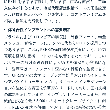
にPEEKをますます採用しています。供給は依然として輸
入依存が中心ですが、地域代理店は数量ベースの価格設定
および技術保証パッケージを交渉し、コストプレミアムを
相殺し物流を円滑化しています。
生体適合性インプラントへの需要増加
ブラジルおよびコロンビアの病院は、外傷プレート、頭蓋
メッシュ、脊椎ケージにチタンに代わりPEEKを採用しつ
つあります。これはPEEKの弾性率が皮質骨に近く、応力
[1]
遮蔽を軽減し患者アウトカムを改善するためです
。この
ポリマーの放射線透過性により術後画像診断が容易にな
り、臨床医はアーチファクト歪みなく骨癒合を監視できま
す。UFRJなどの大学は、プラズマ処理およびハイドロキ
シアパタイトコーティングによりオッセオインテグレーシ
ョンを強化する表面改質研究をリードしており、国内技術
の成熟を示しています。インプラントメーカーはまた、機
械的損失なく最大3,000回のオートクレーブサイクルに耐
えるPEEKの能力を評価しており、資金に余裕のない公衆