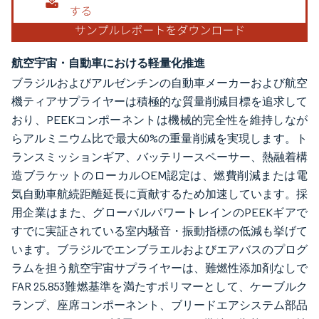
航空宇宙・自動車における軽量化推進
ブラジルおよびアルゼンチンの自動車メーカーおよび航空
機ティアサプライヤーは積極的な質量削減目標を追求して
おり、PEEKコンポーネントは機械的完全性を維持しなが
らアルミニウム比で最大60%の重量削減を実現します。ト
ランスミッションギア、バッテリースペーサー、熱融着構
造ブラケットのローカルOEM認定は、燃費削減または電
気自動車航続距離延長に貢献するため加速しています。採
用企業はまた、グローバルパワートレインのPEEKギアで
すでに実証されている室内騒音・振動指標の低減も挙げて
います。ブラジルでエンブラエルおよびエアバスのプログ
ラムを担う航空宇宙サプライヤーは、難燃性添加剤なしで
FAR 25.853難燃基準を満たすポリマーとして、ケーブルク
ランプ、座席コンポーネント、ブリードエアシステム部品