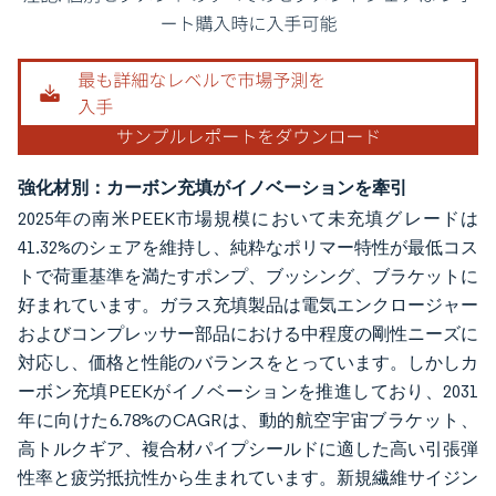
画像 © Mordor Intelligence。再利用にはCC BY 4.0の表示が必要です。
強化材別：カーボン充填がイノベーションを牽引
2025年の南米PEEK市場規模において未充填グレードは
41.32%のシェアを維持し、純粋なポリマー特性が最低コス
トで荷重基準を満たすポンプ、ブッシング、ブラケットに
好まれています。ガラス充填製品は電気エンクロージャー
およびコンプレッサー部品における中程度の剛性ニーズに
対応し、価格と性能のバランスをとっています。しかしカ
ーボン充填PEEKがイノベーションを推進しており、2031
年に向けた6.78%のCAGRは、動的航空宇宙ブラケット、
高トルクギア、複合材パイプシールドに適した高い引張弾
性率と疲労抵抗性から生まれています。新規繊維サイジン