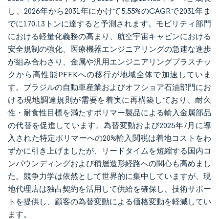
し、2026年から2031年にかけて5.55%のCAGRで2031年ま
でに170.13トンに達すると予測されます。モビリティ部門
における軽量化義務の高まり、航空宇宙キャビンにおける
安全規制の強化、医療機器エンジニアリングの急速な進歩
が組み合わさり、金属や汎用エンジニアリングプラスチッ
クから高性能PEEKへの移行が地域全体で加速していま
す。ブラジルの自動車産業およびオフショア石油部門にお
ける現地調達規則が需要を着実に再構築しており、耐久
性・耐食性目標を満たすポリマー製品による輸入金属部品
の代替を促進しています。為替変動および2025年7月に導
入された特定ポリマーへの20%輸入関税は着地コストをわ
ずかに引き上げましたが、リードタイムを短縮する国内コ
ンパウンディングおよび積層造形経路への関心も高めまし
た。競争力学は依然として世界的に集中していますが、現
地代理店は独占契約を活用して供給を確保し、技術サポー
トを提供し、顧客の為替変動による価格変動を軽減してい
ます。