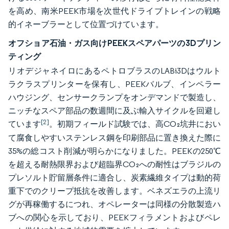
を高め、南米PEEK市場を次世代ドライブトレインの戦略
的イネーブラーとして位置づけています。
オフショア石油・ガス向けPEEKスペアパーツの3Dプリン
ティング
リオデジャネイロにあるペトロブラスのLABi3Dはウルト
ラクラスプリンターを保有し、PEEKバルブ、インペラー
ハウジング、センサークランプをオンデマンドで製造し、
ニッチなスペア部品の数週間に及ぶ輸入サイクルを回避し
[2]
ています
。初期フィールド試験では、高CO₂坑井におい
て腐食しやすいステンレス鋼を印刷部品に置き換えた際に
35%の総コスト削減が明らかになりました。PEEKの250℃
を超える耐熱限界および超臨界CO₂への耐性はブラジルの
プレソルト貯留層条件に適合し、炭素繊維タイプは動的荷
重下でのクリープ抵抗を改善します。ベネズエラの上流リ
グが再稼働するにつれ、オペレーターは同様の分散製造ハ
ブへの関心を示しており、PEEKフィラメントおよびペレ