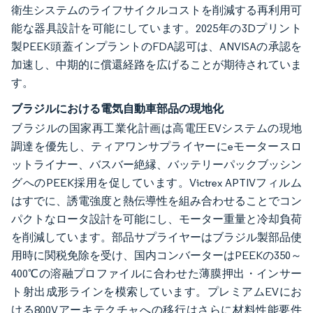
衛生システムのライフサイクルコストを削減する再利用可
能な器具設計を可能にしています。2025年の3Dプリント
製PEEK頭蓋インプラントのFDA認可は、ANVISAの承認を
加速し、中期的に償還経路を広げることが期待されていま
す。
ブラジルにおける電気自動車部品の現地化
ブラジルの国家再工業化計画は高電圧EVシステムの現地
調達を優先し、ティアワンサプライヤーにeモータースロ
ットライナー、バスバー絶縁、バッテリーパックブッシン
グへのPEEK採用を促しています。Victrex APTIVフィルム
はすでに、誘電強度と熱伝導性を組み合わせることでコン
パクトなロータ設計を可能にし、モーター重量と冷却負荷
を削減しています。部品サプライヤーはブラジル製部品使
用時に関税免除を受け、国内コンバーターはPEEKの350～
400℃の溶融プロファイルに合わせた薄膜押出・インサー
ト射出成形ラインを模索しています。プレミアムEVにお
ける800Vアーキテクチャへの移行はさらに材料性能要件