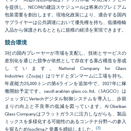
を提供し、NEOMの建設スケジュールは将来のプレミアム
包装需要を創出します。現地化政策により、適合する国内
サプライヤーは公共調達において優先権を持ち、低価格輸
入品から保護されるとともに規模の経済を実現できます。
競合環境
3社の国内プレーヤーが市場を支配し、技術とサービスの
差別化を通じた競争が依然として存在する寡占構造を形成
しています。National Company for Glass
Industries（Zoujaj）はリヤドとダンマームに工場を持ち、
年産能力25,000トンの第6ラインを追加中で、2027年に稼
働開始予定です。saudi arabian glass co. ltd.（SAGCO）は
ジェッダにVertechデジタル制御システムを導入し、歩留
まりの向上と不良率の低減を図っています。Al Obeikan
Glass Companyはフラットガラスに注力しながらも、製品
ミックスを多様化する可能性のあるコンテナ分野への参入
[3]
を探るためIsoclimaと覚書を締結しました。