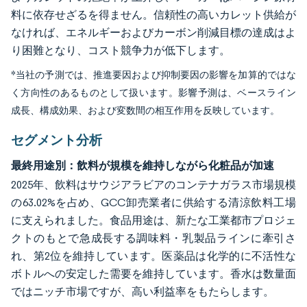
料に依存せざるを得ません。信頼性の高いカレット供給が
なければ、エネルギーおよびカーボン削減目標の達成はよ
り困難となり、コスト競争力が低下します。
*当社の予測では、推進要因および抑制要因の影響を加算的ではな
く方向性のあるものとして扱います。影響予測は、ベースライン
成長、構成効果、および変数間の相互作用を反映しています。
セグメント分析
最終用途別：飲料が規模を維持しながら化粧品が加速
2025年、飲料はサウジアラビアのコンテナガラス市場規模
の63.02%を占め、GCC卸売業者に供給する清涼飲料工場
に支えられました。食品用途は、新たな工業都市プロジェ
クトのもとで急成長する調味料・乳製品ラインに牽引さ
れ、第2位を維持しています。医薬品は化学的に不活性な
ボトルへの安定した需要を維持しています。香水は数量面
ではニッチ市場ですが、高い利益率をもたらします。