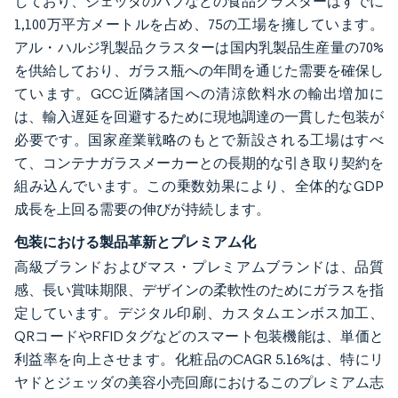
しており、ジェッダのハブなどの食品クラスターはすでに
1,100万平方メートルを占め、75の工場を擁しています。
アル・ハルジ乳製品クラスターは国内乳製品生産量の70%
を供給しており、ガラス瓶への年間を通じた需要を確保し
ています。GCC近隣諸国への清涼飲料水の輸出増加に
は、輸入遅延を回避するために現地調達の一貫した包装が
必要です。国家産業戦略のもとで新設される工場はすべ
て、コンテナガラスメーカーとの長期的な引き取り契約を
組み込んでいます。この乗数効果により、全体的なGDP
成長を上回る需要の伸びが持続します。
包装における製品革新とプレミアム化
高級ブランドおよびマス・プレミアムブランドは、品質
感、長い賞味期限、デザインの柔軟性のためにガラスを指
定しています。デジタル印刷、カスタムエンボス加工、
QRコードやRFIDタグなどのスマート包装機能は、単価と
利益率を向上させます。化粧品のCAGR 5.16%は、特にリ
ヤドとジェッダの美容小売回廊におけるこのプレミアム志