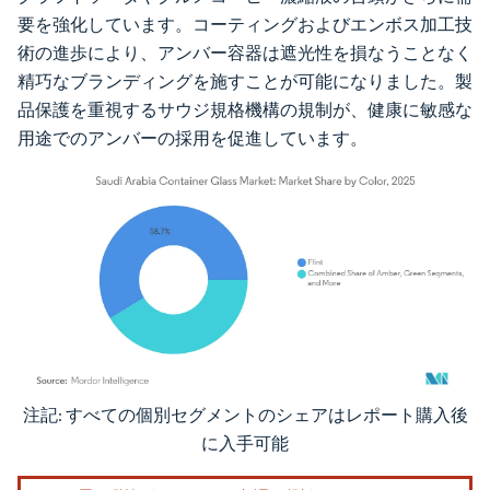
要を強化しています。コーティングおよびエンボス加工技
術の進歩により、アンバー容器は遮光性を損なうことなく
精巧なブランディングを施すことが可能になりました。製
品保護を重視するサウジ規格機構の規制が、健康に敏感な
用途でのアンバーの採用を促進しています。
注記: すべての個別セグメントのシェアはレポート購入後
画像 © Mordor Intelligence。再利用にはCC BY 4.0の表示が必要です。
に入手可能