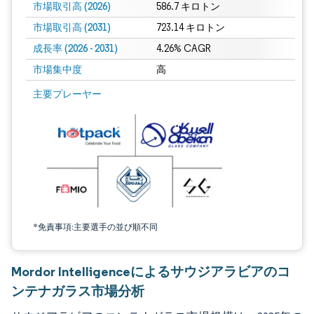
市場取引高 (2026)
586.7 キロトン
市場取引高 (2031)
723.14 キロトン
成長率 (2026 - 2031)
4.26% CAGR
市場集中度
高
画像 © Mordor Intelligence。再利用にはCC BY 4.0の表示が必要です。
主要プレーヤー
*免責事項:主要選手の並び順不同
Mordor Intelligenceによるサウジアラビアのコ
ンテナガラス市場分析