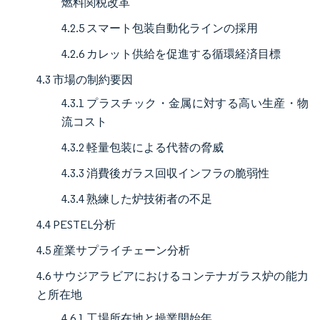
燃料関税改革
4.2.5 スマート包装自動化ラインの採用
4.2.6 カレット供給を促進する循環経済目標
4.3 市場の制約要因
4.3.1 プラスチック・金属に対する高い生産・物
流コスト
4.3.2 軽量包装による代替の脅威
4.3.3 消費後ガラス回収インフラの脆弱性
4.3.4 熟練した炉技術者の不足
4.4 PESTEL分析
4.5 産業サプライチェーン分析
4.6 サウジアラビアにおけるコンテナガラス炉の能力
と所在地
4.6.1 工場所在地と操業開始年