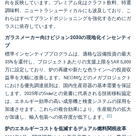
向を反映しています。プレミアム化はクラフト飲料、特選
調味料、ニュートラシューティカルにも波及しており、こ
れらはすべてブランドポジショニングを強化するためにガ
ラスに依存しています。
ガラスメーカー向けビジョン2030の現地化インセンティ
ブ
標準インセンティブプログラムは、適格な設備投資の最大
35%を還付し、プロジェクトあたりの支援上限をSAR 5,000
万に設定しており、炉の再建や新たな色ラインへの投資収
益率を大幅に改善します。NEOMなどのメガプロジェクト
における優先調達規則は、国内生産容器の基本需要を保証
します。2025年のSidelとの覚書に代表される技術移転協定
は、エネルギー効率の高い成形機と検査システムの採用を
加速させます。これらの複合効果により、生産能力の拡大
[2]
が加速し、輸入包装への依存度が低下します。
炉のエネルギーコストを低減するデュアル燃料関税改革