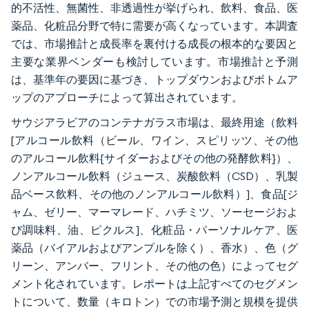
的不活性、無菌性、非透過性が挙げられ、飲料、食品、医
薬品、化粧品分野で特に需要が高くなっています。本調査
では、市場推計と成長率を裏付ける成長の根本的な要因と
主要な業界ベンダーも検討しています。市場推計と予測
は、基準年の要因に基づき、トップダウンおよびボトムア
ップのアプローチによって算出されています。
サウジアラビアのコンテナガラス市場は、最終用途（飲料
[アルコール飲料（ビール、ワイン、スピリッツ、その他
のアルコール飲料{サイダーおよびその他の発酵飲料}）、
ノンアルコール飲料（ジュース、炭酸飲料（CSD）、乳製
品ベース飲料、その他のノンアルコール飲料）]、食品[ジ
ャム、ゼリー、マーマレード、ハチミツ、ソーセージおよ
び調味料、油、ピクルス]、化粧品・パーソナルケア、医
薬品（バイアルおよびアンプルを除く）、香水）、色（グ
リーン、アンバー、フリント、その他の色）によってセグ
メント化されています。レポートは上記すべてのセグメン
トについて、数量（キロトン）での市場予測と規模を提供