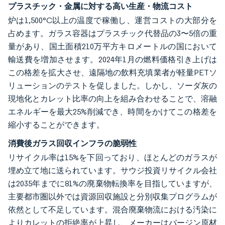
プラスチック・金属に対する高い生産・物流コスト
炉は1,500°C以上の温度で稼働し、運営コストの大部分を
占めます。ガラス容器はプラスチック代替品の3〜5倍の重
量があり、国土面積210万平方キロメートルの国において
輸送費を増加させます。2024年1月の燃料価格引き上げは
この格差を拡大させ、遠隔地の飲料充填業者が軽量PETソ
リューションのテストを促しました。しかし、ソーダ灰の
現地化とカレット比率の向上を組み合わせることで、溶融
エネルギーを最大25%削減でき、時間をかけてこの格差を
縮小することができます。
消費後ガラス回収インフラの脆弱性
リサイクル率は15%を下回っており、ほとんどのガラスが
埋め立て地に送られています。サウジ投資リサイクル会社
は2035年までに81%の廃棄物転換率を目指していますが、
主要都市圏以外では資源回収施設と分別収集プログラムが
依然として不足しています。混合廃棄物流における汚染に
よりカレットの拒絶率が上昇し、メーカーはバージン原材