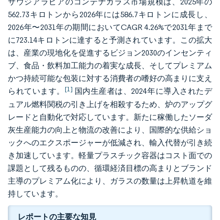
サウジアラビアのコンテナガラス市場規模は、2025年の
562.73キロトンから2026年には586.7キロトンに成長し、
2026年〜2031年の期間においてCAGR 4.26%で2031年まで
に723.14キロトンに達すると予測されています。この拡大
は、産業の現地化を促進するビジョン2030のインセンティ
ブ、食品・飲料加工能力の着実な成長、そしてプレミアム
かつ持続可能な包装に対する消費者の嗜好の高まりに支え
[1]
られています。
国内生産者は、2024年に導入されたデ
ュアル燃料関税の引き上げを相殺するため、炉のアップグ
レードと自動化で対応しています。新たに稼働したソーダ
灰生産能力の向上と物流の改善により、国際的な供給ショ
ックへのエクスポージャーが低減され、輸入代替が引き続
き加速しています。軽量プラスチック容器はコスト面での
課題として残るものの、循環経済目標の高まりとブランド
主導のプレミアム化により、ガラスの数量は上昇軌道を維
持しています。
レポートの主要な知見