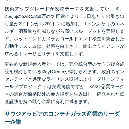
技術アップグレードが投資テーマを支配しています。
ZoujajのSAR 5,850万の炉再建により、1日あたりの引き出
し量が210トンから280トンに増加し、1トンあたりのエネ
ルギー消費量を削減しながら高いスループットを実現しま
す。ホットエンドカメラとコールドエンド検査を統合した
自動化システムは、効率を向上させ、輸出クライアントが
求めるトレーサビリティを支援します。
潜在的な新規参入者としては、完全統合型のサウジ複合施
設を検討しているXinyi Groupが挙げられます。政府のイン
センティブと迅速なライセンス取得により、グリーンフィ
ールドプロジェクトは実現可能ですが、SASO品質マーク
への適合が価格以外の参入障壁を生み出し、確立された監
査証跡を持つ既存企業に有利に働きます。
サウジアラビアのコンテナガラス産業のリーダ
ー企業