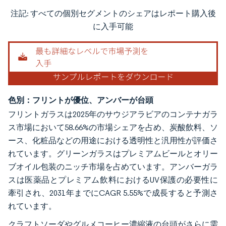
注記: すべての個別セグメントのシェアはレポート購入後
画像 © Mordor Intelligence。再利用にはCC BY 4.0の表示が必要です。
に入手可能
色別：フリントが優位、アンバーが台頭
フリントガラスは2025年のサウジアラビアのコンテナガラ
ス市場において58.66%の市場シェアを占め、炭酸飲料、ソ
ース、化粧品などの用途における透明性と汎用性が評価さ
れています。グリーンガラスはプレミアムビールとオリー
ブオイル包装のニッチ市場を占めています。アンバーガラ
スは医薬品とプレミアム飲料におけるUV保護の必要性に
牽引され、2031年までにCAGR 5.55%で成長すると予測さ
れています。
クラフトソーダやグルメコーヒー濃縮液の台頭がさらに需