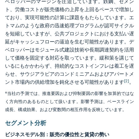
ベロッパーのマージンを圧迫しています。鉄鋼、セメン
ト、労働コストが販売価格の上昇を上回るペースで増加し
ており、実現可能性の計算に課題をもたらしています。エ
トマムのような政府の迅速処理プログラムが認可サイクル
を短縮していますが、公共プロジェクトにおける支払い遅
延がキャッシュフローの逼迫を生む可能性があります。デ
ベロッパーはモジュール式建設技術や長期調達契約を活用
して価格を固定する対応を取っています。緩和策を講じて
いるにもかかわらず、持続的なコストインフレは着工を遅
らせ、サウジアラビアのコンドミニアムおよびアパートメ
[2]
ント市場内の供給増加を鈍化させる可能性があります
。
*当社の予測では、推進要因および抑制要因の影響を加算的ではな
く方向性のあるものとして扱います。影響予測は、ベースライン
成長、構成効果、および変数間の相互作用を反映しています。
セグメント分析
ビジネスモデル別：販売の優位性と賃貸の勢い