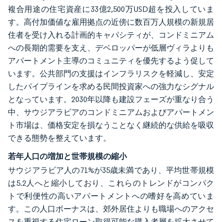
複合用途の住宅資産に33億2,500万USD超を投入していま
す。高付加価値な雇用拠点の近傍に数百万人規模の新規居
住者を受け入れる計画的キャパシティが、コンドミニアム
への長期的需要を支え、デベロッパーが低層ヴィラよりも
アパートメント主導のコミュニティを優先するよう促して
います。公共部門の支援はインフラリスクを軽減し、安定
したパイプラインを求める民間投資家への強力なシグナル
となっています。2030年以降も建設フェーズが重なり合う
中、サウジアラビアのコンドミニアムおよびアパートメン
ト市場は、価格安定を損なうことなく継続的な供給を吸収
できる態勢を整えています。
若年人口の増加と世帯規模の縮小
サウジアラビア人の71%が35歳未満であり、平均世帯規模
は5.2人へと縮小しており、これらのトレンドがコンパク
トで利便性の高いアパートメントへの嗜好を高めていま
す。この人口ボーナスは、郊外居住よりも職場へのアクセ
スを重視する住宅ローン取得可能な購入者層を拡大させて