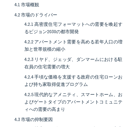
4.1 市場概観
4.2 市場のドライバー
4.2.1 高密度住宅フォーマットへの需要を喚起す
るビジョン2030の都市開発
4.2.2 アパートメント需要を高める若年人口の増
加と世帯規模の縮小
4.2.3 リヤド、ジェッダ、ダンマームにおける駐
在員の住宅需要の増大
4.2.4 手頃な価格を支援する政府の住宅ローンお
よび持ち家取得促進プログラム
4.2.5 現代的なアメニティ、スマートホーム、お
よびゲートタイプのアパートメントコミュニテ
ィへの需要の高まり
4.3 市場の抑制要因