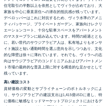
住宅取引の半数以上を依然としてヴィラが占めており、大
家族を中心に垂直居住への潜在的抵抗感が残っています。
デベロッパーはこれに対抗するため、ヴィラ水準のアメニ
ティパッケージ、プライベートガーデン、家族向けレクリ
エーションコート、十分な駐車スペースをアパートメント
のマスタープランに組み込んでいます。時間の経過ととも
に、若い世代のサウジアラビア人は、私有地よりもオンサ
イト施設と短い通勤時間を選ぶ意向を示しつつあり、文化
的な障壁は徐々に薄れています。それでも、ヴィラへの志
向はサウジアラビアのコンドミニアムおよびアパートメン
ト市場の最終的な普及上限に対する構造的な足かせとして
残っています。
高い建設コスト
資材価格の変動とサプライチェーンのボトルネックによ
り、サウジアラビアの建設支出は1,415億USDに達し、特
に価格に敏感なミッドマーケットプロジェクトにおけるデ