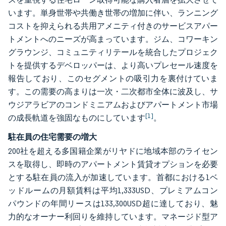
います。単身世帯や共働き世帯の増加に伴い、ランニング
コストを抑えられる共用アメニティ付きのサービスアパー
トメントへのニーズが高まっています。ジム、コワーキン
グラウンジ、コミュニティリテールを統合したプロジェク
トを提供するデベロッパーは、より高いプレセール速度を
報告しており、このセグメントの吸引力を裏付けていま
す。この需要の高まりは一次・二次都市全体に波及し、サ
ウジアラビアのコンドミニアムおよびアパートメント市場
[1]
の成長軌道を強固なものにしています
。
駐在員の住宅需要の増大
200社を超える多国籍企業がリヤドに地域本部のライセン
スを取得し、即時のアパートメント賃貸オプションを必要
とする駐在員の流入が加速しています。首都における1ベ
ッドルームの月額賃料は平均1,333USD、プレミアムコン
パウンドの年間リースは133,300USD超に達しており、魅
力的なオーナー利回りを維持しています。マネージド型ア