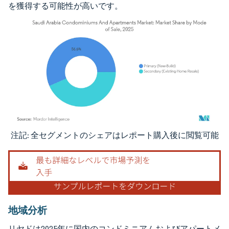
を獲得する可能性が高いです。
注記: 全セグメントのシェアはレポート購入後に閲覧可能
画像 © Mordor Intelligence。再利用にはCC BY 4.0の表示が必要です。
地域分析
リヤドは2025年に国内のコンドミニアムおよびアパートメ