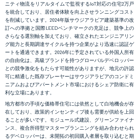
ニティ物流をリアルタイムで監視するIoT対応の住宅2万戸
を統合しており、居住者体験を向上させランニングコスト
を削減しています。2024年版サウジアラビア建築基準の改
訂への準拠と国際LEEDベンチマークの充足は、競争上の
さらなる選別軸を加えており、確立されたエンジニアリン
グ能力と長期調達サイクルを持つ企業がより迅速に認証ゲ
ートを通過できます。2026年に予定されている外国人所有
の自由化は、高級ブランドを持つグローバルデベロッパー
との競争激化をもたらす可能性がありますが、地元の許認
可に精通した既存プレーヤーはサウジアラビアのコンドミ
ニアムおよびアパートメント市場におけるシェア防衛に有
利な立場にあります。
地方都市の手頃な価格帯住宅には依然として白地機会が存
在しており、政策的インセンティブ後も需要が供給を上回
ることが多いです。モジュール式建設、グリーンファイナ
ンス、複合所得型マスタープランニングを組み合わせられ
るデベロッパーは、未開拓の初回購入者層を取り込むと期