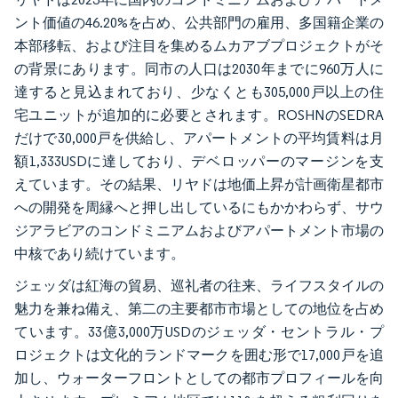
ント価値の46.20%を占め、公共部門の雇用、多国籍企業の
本部移転、および注目を集めるムカアブプロジェクトがそ
の背景にあります。同市の人口は2030年までに960万人に
達すると見込まれており、少なくとも305,000戸以上の住
宅ユニットが追加的に必要とされます。ROSHNのSEDRA
だけで30,000戸を供給し、アパートメントの平均賃料は月
額1,333USDに達しており、デベロッパーのマージンを支
えています。その結果、リヤドは地価上昇が計画衛星都市
への開発を周縁へと押し出しているにもかかわらず、サウ
ジアラビアのコンドミニアムおよびアパートメント市場の
中核であり続けています。
ジェッダは紅海の貿易、巡礼者の往来、ライフスタイルの
魅力を兼ね備え、第二の主要都市市場としての地位を占め
ています。33億3,000万USDのジェッダ・セントラル・プ
ロジェクトは文化的ランドマークを囲む形で17,000戸を追
加し、ウォーターフロントとしての都市プロフィールを向