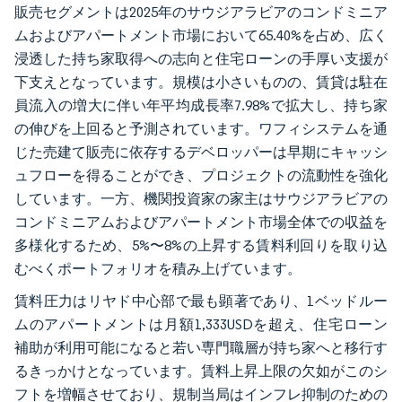
販売セグメントは2025年のサウジアラビアのコンドミニア
ムおよびアパートメント市場において65.40%を占め、広く
浸透した持ち家取得への志向と住宅ローンの手厚い支援が
下支えとなっています。規模は小さいものの、賃貸は駐在
員流入の増大に伴い年平均成長率7.98%で拡大し、持ち家
の伸びを上回ると予測されています。ワフィシステムを通
じた売建て販売に依存するデベロッパーは早期にキャッシ
ュフローを得ることができ、プロジェクトの流動性を強化
しています。一方、機関投資家の家主はサウジアラビアの
コンドミニアムおよびアパートメント市場全体での収益を
多様化するため、5%〜8%の上昇する賃料利回りを取り込
むべくポートフォリオを積み上げています。
賃料圧力はリヤド中心部で最も顕著であり、1ベッドルー
ムのアパートメントは月額1,333USDを超え、住宅ローン
補助が利用可能になると若い専門職層が持ち家へと移行す
るきっかけとなっています。賃料上昇上限の欠如がこのシ
フトを増幅させており、規制当局はインフレ抑制のための