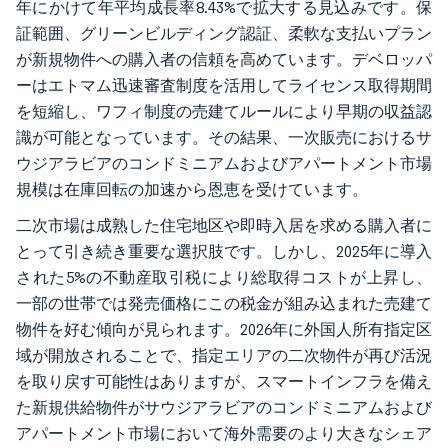
年にかけて年平均成長率8.43%で拡大する見込みです。保
証範囲、グリーンビルディング認証、柔軟な支払いプラン
が新規物件への購入者の信頼を高めています。デベロッパ
ーはエトマム迅速審査制度を活用してライセンス取得期間
を短縮し、ワフィ制度の売建てルールにより早期の収益認
識が可能となっています。その結果、一次販売におけるサ
ウジアラビアのコンドミニアムおよびアパートメント市場
規模は在庫回転の加速から恩恵を受けています。
二次市場は成熟した住宅地区や即時入居を求める購入者に
とって引き続き重要な選択肢です。しかし、2025年に導入
された5%の不動産取引税により総取得コストが上昇し、
一部の世帯では発売価格にこの税金が組み込まれた売建て
物件を好む傾向が見られます。2026年に外国人所有指定区
域が開放されることで、指定エリアの二次物件が再び活況
を取り戻す可能性はありますが、スマートインフラを備え
た新規供給物件がサウジアラビアのコンドミニアムおよび
アパートメント市場において海外需要のより大きなシェア