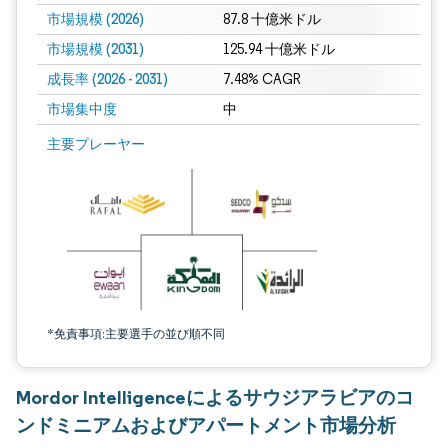
市場規模 (2026)
87.8 十億米ドル
市場規模 (2031)
125.94 十億米ドル
成長率 (2026 - 2031)
7.48% CAGR
市場集中度
中
画像 © Mordor Intelligence。再利用にはCC BY 4.0の表示が必要です。
主要プレーヤー
*免責事項:主要選手の並び順不同
Mordor Intelligenceによるサウジアラビアのコ
ンドミニアムおよびアパートメント市場分析