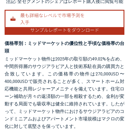
注記: 全セグメントのシェアはレポート購入後に閲覧可能
画像 © Mordor Intelligence。再利用にはCC BY 4.0の表示が必要です。
価格帯別：ミッドマーケットの優位性と手頃な価格帯の台
頭
ミッドマーケット物件は2025年の取引額の49.02%を占め、
中間所得層のサウジアラビア人と技術系駐在員の購買力と
合致しています。この価格帯の物件は270,000USD〜
400,000USDで販売されることが多く、スマートホーム対
応機能と共用レジャーアメニティを備えています。住宅ロ
ーン補助が月々の返済額の一部を相殺するため、金利が変
動する局面でも吸収率は健全に維持されています。したが
って、ミッドマーケット物件におけるサウジアラビアのコ
ンドミニアムおよびアパートメント市場規模はマクロの変
化に対して底堅さを保っています。