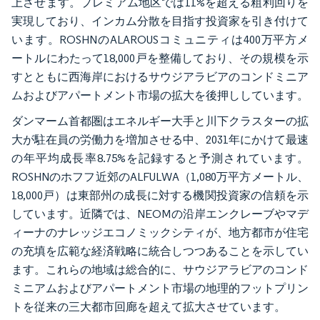
上させます。プレミアム地区では11%を超える粗利回りを
実現しており、インカム分散を目指す投資家を引き付けて
います。ROSHNのALAROUSコミュニティは400万平方メ
ートルにわたって18,000戸を整備しており、その規模を示
すとともに西海岸におけるサウジアラビアのコンドミニア
ムおよびアパートメント市場の拡大を後押ししています。
ダンマーム首都圏はエネルギー大手と川下クラスターの拡
大が駐在員の労働力を増加させる中、2031年にかけて最速
の年平均成長率8.75%を記録すると予測されています。
ROSHNのホフフ近郊のALFULWA（1,080万平方メートル、
18,000戸）は東部州の成長に対する機関投資家の信頼を示
しています。近隣では、NEOMの沿岸エンクレーブやマデ
ィーナのナレッジエコノミックシティが、地方都市が住宅
の充填を広範な経済戦略に統合しつつあることを示してい
ます。これらの地域は総合的に、サウジアラビアのコンド
ミニアムおよびアパートメント市場の地理的フットプリン
トを従来の三大都市回廊を超えて拡大させています。