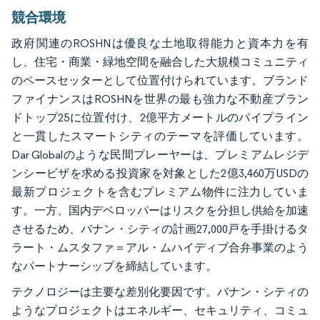
競合環境
政府関連のROSHNは優良な土地取得能力と資本力を有
し、住宅・商業・緑地空間を融合した大規模コミュニティ
のペースセッターとして位置付けられています。ブランド
ファイナンスはROSHNを世界の最も強力な不動産ブラン
ドトップ25に位置付け、2億平方メートルのパイプライン
と一貫したスマートシティのテーマを評価しています。
Dar Globalのような民間プレーヤーは、プレミアムレジデ
ンシービザを求める投資家を対象とした2億3,460万USDの
最新プロジェクトを含むプレミアム物件に注力していま
す。一方、国内デベロッパーはリスクを分担し供給を加速
させるため、バナン・シティの計画27,000戸を手掛けるタ
ラート・ムスタファ＝アル・ムハイディブ合弁事業のよう
なパートナーシップを締結しています。
テクノロジーは主要な差別化要因です。バナン・シティの
ようなプロジェクトはエネルギー、セキュリティ、コミュ