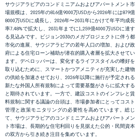
サウジアラビアのコンドミニアムおよびアパートメント市
場規模は、2025年の816億9000万USDから2026年には879億
8000万USDに成長し、2026年〜2031年にかけて年平均成長
率7.48%で拡大し、2031年までに1,259億4000万USDに達す
る見込みです。ビジョン2030のメガプロジェクトに伴う都
市化の進展、サウジアラビアの若年人口の増加、および政
府による住宅ローン補助が潜在的購入者層を拡大させてい
ます。デベロッパーは、変化するライフスタイルの嗜好を
取り込むために、スマートかつアメニティが充実した建物
の供給を加速させており、2026年以降に施行が予定される
新たな外国人所有規制によって需要基盤がさらに拡大する
と期待されています。一方で、建設コストのインフレと賃
料規制に関する議論の台頭は、市場参加者にとってコスト
管理と政策モニタリングの必要性を高めています。総じ
て、サウジアラビアのコンドミニアムおよびアパートメン
ト市場は、長期的な住宅利回りを見据えた公的・民間資本
の双方から引き続き注目を集めています。