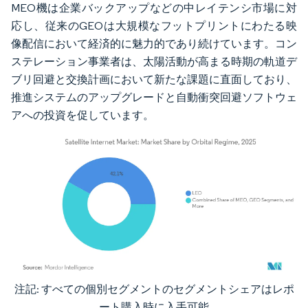
MEO機は企業バックアップなどの中レイテンシ市場に対
応し、従来のGEOは大規模なフットプリントにわたる映
像配信において経済的に魅力的であり続けています。コン
ステレーション事業者は、太陽活動が高まる時期の軌道デ
ブリ回避と交換計画において新たな課題に直面しており、
推進システムのアップグレードと自動衝突回避ソフトウェ
アへの投資を促しています。
注記: すべての個別セグメントのセグメントシェアはレポ
画像 © Mordor Intelligence。再利用にはCC BY 4.0の表示が必要です。
ート購入時に入手可能