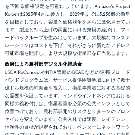
を下回る価格設定を可能にしています。Amazon's Project
Kuiperは2025年4月に参入し、2029年までに3,236機の衛星
を目標としており、容量と価格競争をさらに激化させてい
ます。製造と打ち上げの両面における規模の経済は、フィ
ードバックループを生み出しています。大規模なコンステ
レーションはコストを下げ、それがさらに新たなアドレス
可能市場を開拓し、より大規模な衛星群を正当化します。
政府による農村部デジタル化補助金
USDA ReConnectやNTIA管轄のBEADなどの連邦ブロード
バンドプログラムは、サービス提供困難地域に向けて数十
億ドル規模の補助金を投入し、衛星事業者に対する基礎的
な需要を保証しています。インドやインドネシアにおける
同様の義務付けは、衛星容量を必須の公共インフラとして
位置づけており、農村部展開のリスクとリターンのプロフ
ァイルを変えています。公共入札では速度、レイテンシ、
信頼性の目標が規定されており、ベンダーにネットワーク
のアップグレードを促し、高スループットKaバンド衛星