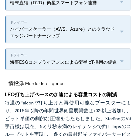
端末直結（D2D）衛星スマートフォン連携
ハイパースケーラー（AWS、Azure）とのクラウド
エッジパートナーシップ
海事ESGコンプライアンスによる衛星IoT採用の促進
情報源: Mordor Intelligence
LEO打ち上げペースの加速による容量コストの削減
毎週のFalcon 9打ち上げと再使用可能なブースターによ
り、2018年以降の年間世界衛星展開数は70%以上増加し、
ビット単価の劇的な圧縮をもたらしました。StarlingのV3
宇宙機は現在、5ミリ秒未満のレイテンシで約1 Tbpsのス
ループットを実現し、多くの農村部光ファイバーサービス