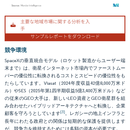
画像 © Mordor Intelligence。再利用にはCC BY 4.0の表示が必要です。
競争環境
SpaceXの垂直統合モデル（ロケット製造からユーザー端
末まで）は、衛星インターネット市場内でファーストムー
バーの優位性に転換されるコストとスピードの優位性をも
たらしています。Viasat（2024年度収益42億8,000万米ド
ル）やSES（2025年第1四半期収益5億3,400万米ドル）など
の従来のGEO大手は、新しいLEO資産とGEO衛星群を組
み合わせたハイブリッドアーキテクチャへと転換し、企業
[3]
顧客を守ろうとしています
。レガシーの地上インフラと
長年にわたる政府との関係は短期的な保護を提供します
が、競争力を維持するためには多額の資本が必要です。