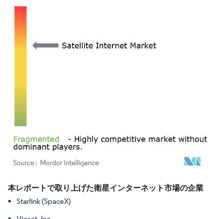
画像 © Mordor Intelligence。再利用にはCC BY 4.0の表示が必要です。
本レポートで取り上げた衛星インターネット市場の企業
Starlink (SpaceX)
Viasat, Inc.