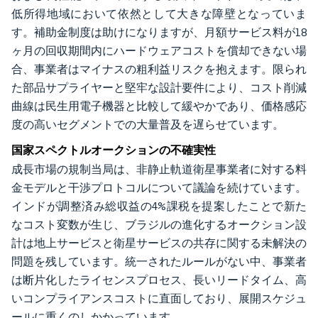
低所得地域において依然として大きな障壁となっていま
す。補助金制度は助けになりますが、月額サービス料が18
ヶ月の回収期間内にハードウェアコストを償却できない場
合、事業者はマイナスの粗利益リスクを抱えます。限られ
た部品サプライヤーと堅牢な設計要件により、コスト削減
曲線は民生用電子機器と比較して緩やかであり、価格感応
度の高いセグメントでの大量普及を遅らせています。
国家スペクトルオークションの不確実性
成長市場の規制当局は、非静止軌道衛星事業者に対する料
金モデルと干渉プロトコルについて議論を続けています。
インドが調整済み総収益の4%課税を提案したことで新た
なコスト変数が生じ、ブラジルの進化するオークション設
計は地上サービスと衛星サービスの共存に関する未解決の
問題を残しています。統一されたルールがない中、事業者
は断片化したライセンスプロセス、長いリードタイム、高
いコンプライアンスコストに直面しており、展開スケジュ
ールに重くのしかかっています。