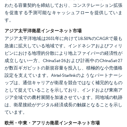
わたる容量契約を締結しており、コンステレーション拡張
を促進する予測可能なキャッシュフローを提供していま
す。
アジア太平洋衛星インターネット市場
アジア太平洋地域は2031年に向けて18.50%のCAGRで最も
急速に拡大している地域です。インドネシアおよびフィリ
ピンにおける地理的分散により地上ファイバーの経済性が
成立しない一方、ChinaSat-26および計画中のChinaSat-27
が数百ギガビットの新規容量を投入し、積極的な小売価格
設定を支えています。Airtel-Starlinkのようなパートナーシ
ップは、通信キャリアが衛星を競合ではなく補完的なもの
として捉えていることを示しており、インドおよび東南ア
ジア全域での農村展開を加速させています。同地域の軌跡
は、衛星接続がデジタル経済成長の触媒となることを示し
ています。
欧州・中東・アフリカ衛星インターネット市場