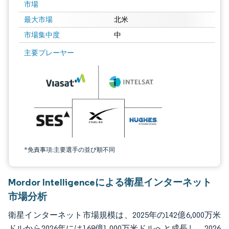
市場
最大市場
北米
市場集中度
中
画像 © Mordor Intelligence。再利用にはCC BY 4.0の表示が必要です。
主要プレーヤー
*免責事項:主要選手の並び順不同
Mordor Intelligenceによる衛星インターネット
市場分析
衛星インターネット市場規模は、2025年の142億6,000万米
ドルから2026年には168億1,000万米ドルへと成長し、2026