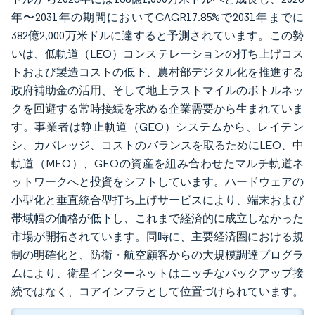
年〜2031年の期間においてCAGR17.85%で2031年までに
382億2,000万米ドルに達すると予測されています。この勢
いは、低軌道（LEO）コンステレーションの打ち上げコス
トおよび製造コストの低下、農村部デジタル化を推進する
政府補助金の活用、そして地上ラストマイルのボトルネッ
クを回避する常時接続を求める企業需要から生まれていま
す。事業者は静止軌道（GEO）システムから、レイテン
シ、カバレッジ、コストのバランスを取るためにLEO、中
軌道（MEO）、GEOの資産を組み合わせたマルチ軌道ネ
ットワークへと投資をシフトしています。ハードウェアの
小型化と垂直統合型打ち上げサービスにより、端末および
帯域幅の価格が低下し、これまで経済的に成立しなかった
市場が開拓されています。同時に、主要経済圏における規
制の明確化と、防衛・航空顧客からの大規模調達プログラ
ムにより、衛星インターネットはニッチなバックアップ接
続ではなく、コアインフラとして位置づけられています。