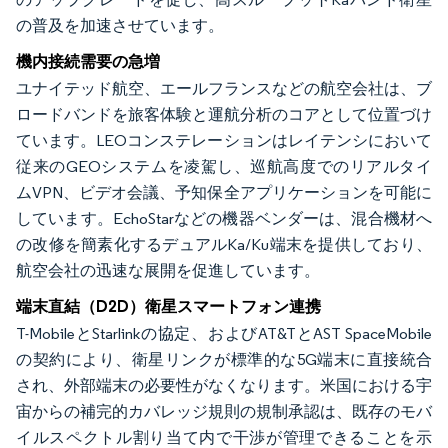
の普及を加速させています。
機内接続需要の急増
ユナイテッド航空、エールフランスなどの航空会社は、ブ
ロードバンドを旅客体験と運航分析のコアとして位置づけ
ています。LEOコンステレーションはレイテンシにおいて
従来のGEOシステムを凌駕し、巡航高度でのリアルタイ
ムVPN、ビデオ会議、予知保全アプリケーションを可能に
しています。EchoStarなどの機器ベンダーは、混合機材へ
の改修を簡素化するデュアルKa/Ku端末を提供しており、
航空会社の迅速な展開を促進しています。
端末直結（D2D）衛星スマートフォン連携
T-MobileとStarlinkの協定、およびAT&TとAST SpaceMobile
の契約により、衛星リンクが標準的な5G端末に直接統合
され、外部端末の必要性がなくなります。米国における宇
宙からの補完的カバレッジ規則の規制承認は、既存のモバ
イルスペクトル割り当て内で干渉が管理できることを示