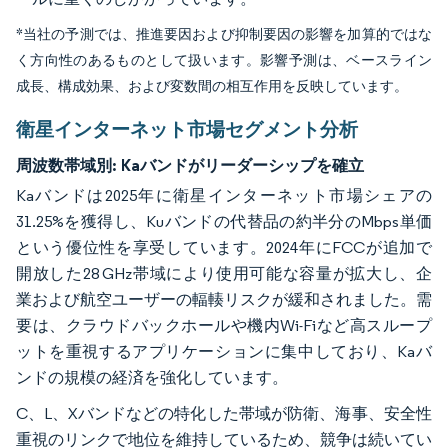
*当社の予測では、推進要因および抑制要因の影響を加算的ではな
く方向性のあるものとして扱います。影響予測は、ベースライン
成長、構成効果、および変数間の相互作用を反映しています。
衛星インターネット市場セグメント分析
周波数帯域別:
Kaバンドがリーダーシップを確立
Kaバンドは2025年に衛星インターネット市場シェアの
31.25%を獲得し、Kuバンドの代替品の約半分のMbps単価
という優位性を享受しています。2024年にFCCが追加で
開放した28 GHz帯域により使用可能な容量が拡大し、企
業および航空ユーザーの輻輳リスクが緩和されました。需
要は、クラウドバックホールや機内Wi-Fiなど高スループ
ットを重視するアプリケーションに集中しており、Kaバ
ンドの規模の経済を強化しています。
C、L、Xバンドなどの特化した帯域が防衛、海事、安全性
重視のリンクで地位を維持しているため、競争は続いてい