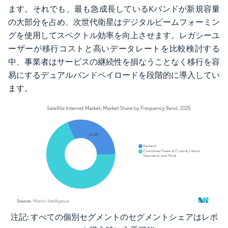
ます。それでも、最も急成長しているKバンドが新規容量
の大部分を占め、次世代衛星はデジタルビームフォーミン
グを使用してスペクトル効率を向上させます。レガシーユ
ーザーが移行コストと高いデータレートを比較検討する
中、事業者はサービスの継続性を損なうことなく移行を容
易にするデュアルバンドペイロードを段階的に導入してい
ます。
注記: すべての個別セグメントのセグメントシェアはレポ
画像 © Mordor Intelligence。再利用にはCC BY 4.0の表示が必要です。