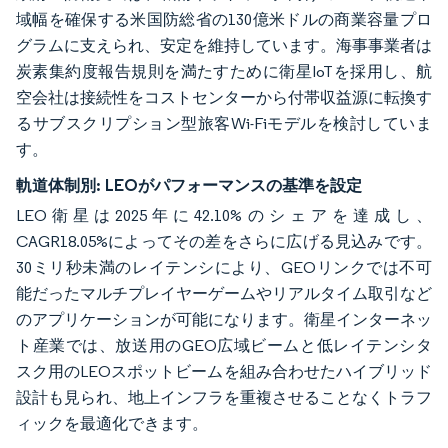
域幅を確保する米国防総省の130億米ドルの商業容量プロ
グラムに支えられ、安定を維持しています。海事事業者は
炭素集約度報告規則を満たすために衛星IoTを採用し、航
空会社は接続性をコストセンターから付帯収益源に転換す
るサブスクリプション型旅客Wi-Fiモデルを検討していま
す。
軌道体制別:
LEOがパフォーマンスの基準を設定
LEO衛星は2025年に42.10%のシェアを達成し、
CAGR18.05%によってその差をさらに広げる見込みです。
30ミリ秒未満のレイテンシにより、GEOリンクでは不可
能だったマルチプレイヤーゲームやリアルタイム取引など
のアプリケーションが可能になります。衛星インターネッ
ト産業では、放送用のGEO広域ビームと低レイテンシタ
スク用のLEOスポットビームを組み合わせたハイブリッド
設計も見られ、地上インフラを重複させることなくトラフ
ィックを最適化できます。