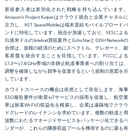
新規参入者は差別化された戦略を持ち込んでいます。
Amazon's Project Kuiperはクラウド統合と企業チャネルに
注力し、AST SpaceMobileは端末直結モバイルブロードバ
ンドに特化しています。統合が加速しており、SESによる
31億米ドルのIntelsat買収案件とEchoStarとDISH Networkの
合併は、規模の経済のためにスペクトル、テレポート、顧
客基盤を統合することを目指しています。FCCによる
17.3〜17.8 GHz帯域の非静止軌道事業者への割り当ては、
調整を確保しながら競争を促進するという規制の意図を示
しています。
ホワイトスペースの機会は依然として存在します。海事
ESG報告要件が衛星IoTサービスの採用を促進し、航空業
界は旅客Wi-Fiの収益化を模索し、企業は遠隔地でクラウ
ドグレードのレイテンシを求めています。複数の軌道と周
波数にわたるマネージドサービスをパッケージ化できるベ
ンダーが、これらの隣接収益プールを獲得するのに最も有