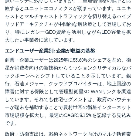
狭いニッチに残存していますが、二重通信価格の低下と比
較するとユニットエコノミクスが弱まっています。ユニキ
ャストとマルチキャストトラフィックを切り替えるハイブ
リッドアーキテクチャが中間的な解決策として登場してお
り、特にレガシーGEO資産を活用しながらLEO容量を拡
大したい事業者に適しています。
エンドユーザー産業別:
企業が収益の基盤
商業・企業ユーザーは2025年に53.60%のシェアを占め、衛
星が消費者向けの新技術からミッションクリティカルなバ
ックボーンへとシフトしていることを示しています。銀
行、石油メジャー、クラウドプロバイダーは、地上回線の
障害に対する保険として管理型衛星SD-WANリンクを調達
しています。それでも住宅セグメントは、政府のバウチャ
ーが端末を補助することで農村世帯の衛星インターネット
市場規模を拡大し、最速のCAGR18.15%を記録する見込み
です。
政府・防衛支出は、戦術ネットワーク向けのマルチ軌道帯