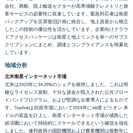
会社、商船、陸上輸送セクターが高帯域幅テレメトリと旅
客サービスの必要性に収束しています。緊急対応者は衛星
バックアップを災害復旧計画に統合し、地上資産から独立
したこの技術の優位性を活かしています。企業向けクラウ
ドアクセスパッケージは衛星と地上リンクを単一のサブス
クリプションにまとめ、調達とコンプライアンスを簡素化
しています。
地域分析
北米衛星インターネット市場
北米は2025年に34.20%のシェアを維持しました。これは明
確なライセンス規制、十分な資金が投入された公共ブロー
ドバンドプログラム、および堅調な企業導入によるもので
す。Starlinkは自国市場において2024年に66億 ビリオン 米
ドルの収益を計上し、衛星インターネット市場が成熟した
経済圏において持続的にスケールできるという確信を強化
しました。連邦政府の国防機関および農業機関は複数年に