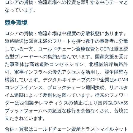
ロシアの貨物・物流市場への投資を牽引する中心テーマと
なっています。
競争環境
ロシアの貨物・物流市場は中程度の分散状態にあります。
道路輸送は50台未満のフリートを持つ数千の事業者に分散
している一方、コールドチェーン倉庫保管とCEPは垂直統
合型プレーヤーへの集約が進んでいます。国家支援を受け
た事業体は高速道路コンセッション、北極圏沿岸航路許
可、軍事インフラへの優先アクセスを活用し、競争障壁を
構築しています。デジタルネイティブのCEP企業はe-CMR
コンプライアンス、ブロックチェーン通関接続、リアルタ
イム追跡によって差別化を図っています。従来のフォワー
ダーは西側製テレマティクスの禁止により国内GLONASS
プラットフォームへの急速な移行を余儀なくされ、苦境に
立たされています。
合併・買収はコールドチェーン資産とラストマイルネット