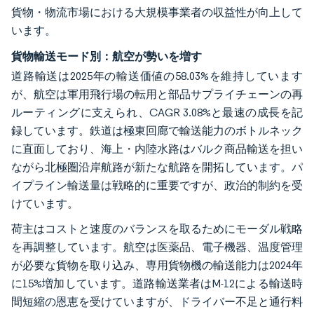
貨物・物流市場における大規模事業者の収益性が向上して
います。
貨物輸送モード別：航空が勢いを増す
道路輸送は2025年の輸送価値の58.03%を維持しています
が、航空は軍用飛行場の転用と部品サプライチェーンの再
ルーティングに支えられ、CAGR 3.08%と最速の成長を記
録しています。鉄道は極東回廊で輸送能力のボトルネック
に直面しており、海上・内陸水路はバルク商品輸送を担い
ながら北極圏沿岸航路が新たな航路を開拓しています。パ
イプライン輸送量は戦略的に重要ですが、政治的制約を受
けています。
荷主はコストと速度のバランスを取るためにモーダル戦略
を再調整しています。航空は医薬品、電子機器、温度管理
が必要な貨物を取り込み、専用貨物機の輸送能力は2024年
に15%増加しています。道路輸送業者はM-12による輸送時
間短縮の恩恵を受けていますが、ドライバー不足と通行料