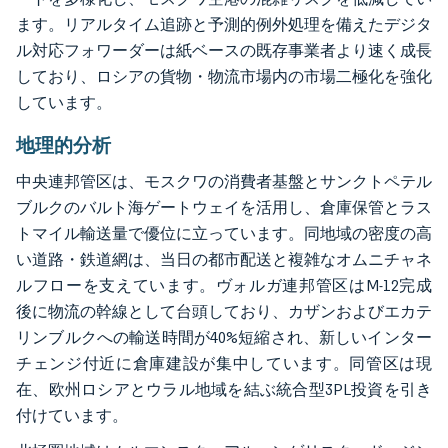
ます。リアルタイム追跡と予測的例外処理を備えたデジタ
ル対応フォワーダーは紙ベースの既存事業者より速く成長
しており、ロシアの貨物・物流市場内の市場二極化を強化
しています。
地理的分析
中央連邦管区は、モスクワの消費者基盤とサンクトペテル
ブルクのバルト海ゲートウェイを活用し、倉庫保管とラス
トマイル輸送量で優位に立っています。同地域の密度の高
い道路・鉄道網は、当日の都市配送と複雑なオムニチャネ
ルフローを支えています。ヴォルガ連邦管区はM-12完成
後に物流の幹線として台頭しており、カザンおよびエカテ
リンブルクへの輸送時間が40%短縮され、新しいインター
チェンジ付近に倉庫建設が集中しています。同管区は現
在、欧州ロシアとウラル地域を結ぶ統合型3PL投資を引き
付けています。