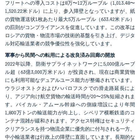
フリートへの導入コストは8万〜12万ルーブル（1,013.48〜
1,520.22米ドル）に上り、参入障壁となっていますが、紙
の貨物運送状1枚あたり最大5万ルーブル（633.42米ドル）
の罰則がコンプライアンスを促進しています。この改革は
ロシアの貨物・物流市場の技術的基盤を引き上げ、デジタ
ル対応輸送業者の競争優位性を強化しています。
軍事から民間への転用による改良済み回廊の開放
2022年以降、防衛サプライネットワークに5,000億ルーブ
ル超（63億3,000万米ドル）が投資され、現在は商業貨物
にも利用可能なデュアルユース能力が整備されています。
ウラジオストクおよびハバロフスクでの滑走路延長によ
り、アジア向け航空貨物の輸送時間が20〜25%短縮されま
す。バイカル・アムール幹線への側線増設により年間
1,800万トンの輸送能力が向上し、シベリア横断鉄道のコ
ンテナ混雑が緩和されます。アクセス特権はセキュリティ
クリアランスを持つ物流企業に優先的に付与される一方、
中小輸送業者は行政上の障壁に直面しています。長期的な