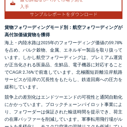
貨物フォワーディングモード別：航空フォワーディングが
高付加価値貨物を獲得
海上・内陸水路は2025年のフォワーディング価値の59.78%
を占め、バルク穀物、金属、エネルギー製品を取り扱って
います。しかし航空フォワーディングは、プレミアム運賃
が正当化される医薬品、生鮮品、電子機器に対応すること
でCAGR 2.76%で前進しています。北極圏短距離沿岸航路
サービスが沿岸の冗長性をもたらし、鉄道回廊への圧力を
緩和しています。
競争上の差別化はエンドツーエンドの可視性と通関自動化
にかかっています。ブロックチェーンパイロット事業によ
り、フォワーダーは保証された輸送時間を提示でき、荷主
の在庫バッファーを削減しています。軍事転用飛行場がル
ートを多様化し、モスクワ空港の混雑リスクを低減してい