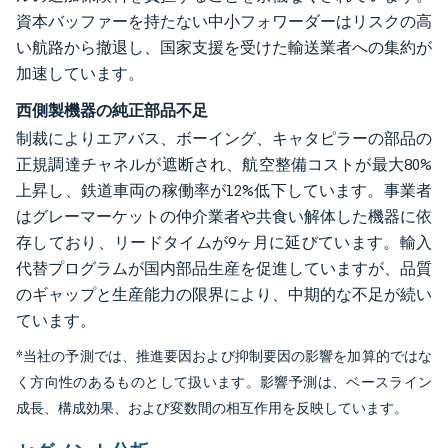
資本バッファーを持たない中小フォワーダーはリスクの高
い航路から撤退し、国家支援を受けた輸送業者への集約が
加速しています。
西側製機器の純正部品不足
制裁によりエアバス、ボーイング、キャタピラーの部品の
正規調達チャネルが遮断され、航空整備コストが最大80%
上昇し、鉄道車両の稼働率が12%低下しています。事業者
はグレーマーケットの仲介業者や共食い解体した機器に依
存しており、リードタイムが9ヶ月に延びています。輸入
代替プログラムが国内部品生産を促進していますが、品質
のギャップと生産能力の限界により、中期的な不足が続い
ています。
*当社の予測では、推進要因および抑制要因の影響を加算的ではな
く方向性のあるものとして扱います。影響予測は、ベースライン
成長、構成効果、および変数間の相互作用を反映しています。