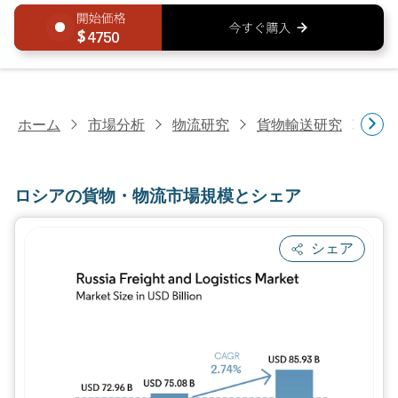
4750
ホーム
市場分析
物流研究
貨物輸送研究
ロシ
ロシアの貨物・物流市場規模とシェア
シェア