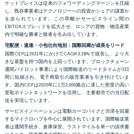
ケットプレイスは従来のフォワーディングマージンを圧縮
し、既存事業者はテクノロジーへの投資かシェアの譲渡か
を迫られています。この乖離がサービスライン間の
EBITDAスプレッドを拡大させ、ロシアの貨物・物流産業
内で明確な勝者と敗者を生み出しています。
宅配便・速達・小包仕向地別：国際回廊が成長をリード
国際CEPは2031年にかけてCAGR 3.28%で成長し、より大
きな基盤を持つ国内を上回っています。ブロックチェーン
通関パイロット事業により国際輸送のリードタイムが3日
間に短縮され、電子商取引の販売業者を引き付けていま
す。国内CEPは2025年に1万2,000拠点に達した密度の高い
受取ポイントネットワークを活用し、主要都市での当日配
送を実現しています。
サービスイノベーションは電動カーゴバイクと渋滞を回避
するマイクロハブを中心に展開されています。国際輸送業
者は通関手続き、倉庫保管、ラストマイルを単一の請求書