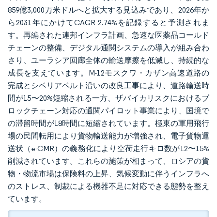
859億3,000万米ドルへと拡大する見込みであり、2026年か
ら2031年にかけてCAGR 2.74%を記録すると予測されま
す。再編された連邦インフラ計画、急速な医薬品コールド
チェーンの整備、デジタル通関システムの導入が組み合わ
さり、ユーラシア回廊全体の輸送摩擦を低減し、持続的な
成長を支えています。M-12モスクワ・カザン高速道路の
完成とシベリアベルト沿いの改良工事により、道路輸送時
間が15〜20%短縮される一方、ザバイカリスクにおけるブ
ロックチェーン対応の通関パイロット事業により、国境で
の滞留時間が18時間に短縮されています。極東の軍用飛行
場の民間転用により貨物輸送能力が増強され、電子貨物運
送状（e-CMR）の義務化により空荷走行キロ数が12〜15%
削減されています。これらの施策が相まって、ロシアの貨
物・物流市場は保険料の上昇、気候変動に伴うインフラへ
のストレス、制裁による機器不足に対応できる態勢を整え
ています。