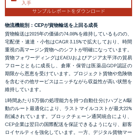
物流機能別：CEPが貨物輸送を上回る成長
貨物輸送は2025年の価値の74.08%を維持しているものの、
宅配便・速達・小包はCAGR 3.15%で拡大しており、時間
重視の高マージン貨物へのシフトが明確になっています。
貨物フォワーディングはEAEUおよびアジア太平洋の貿易
フローとともに成長し、倉庫・保管は医薬品GDP認証の
期限から恩恵を受けています。プロジェクト貨物や危険物
を含むその他サービスはニッチながら収益性が高い状態を
維持しています。
1時間あたり5万個の処理能力を持つ自動仕分けハブとAI駆
動のルート最適化により、ラストマイルコストが最大22%
削減されています。ブロックチェーン通関統合により、
CEP企業は翌日の国際配送を保証できるようになり、顧客
ロイヤルティを強化しています。一方、デジタル貨物マー