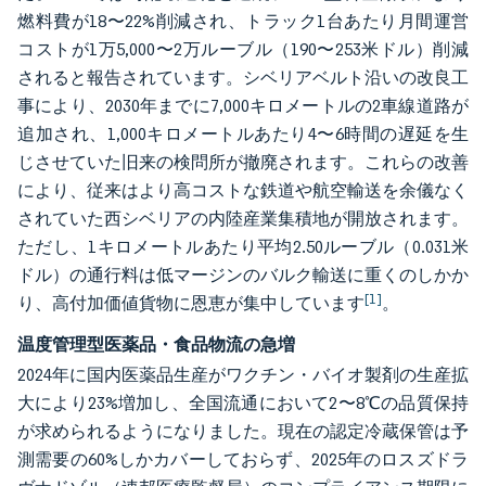
燃料費が18〜22%削減され、トラック1台あたり月間運営
コストが1万5,000〜2万ルーブル（190〜253米ドル）削減
されると報告されています。シベリアベルト沿いの改良工
事により、2030年までに7,000キロメートルの2車線道路が
追加され、1,000キロメートルあたり4〜6時間の遅延を生
じさせていた旧来の検問所が撤廃されます。これらの改善
により、従来はより高コストな鉄道や航空輸送を余儀なく
されていた西シベリアの内陸産業集積地が開放されます。
ただし、1キロメートルあたり平均2.50ルーブル（0.031米
ドル）の通行料は低マージンのバルク輸送に重くのしかか
[1]
り、高付加価値貨物に恩恵が集中しています
。
温度管理型医薬品・食品物流の急増
2024年に国内医薬品生産がワクチン・バイオ製剤の生産拡
大により23%増加し、全国流通において2〜8℃の品質保持
が求められるようになりました。現在の認定冷蔵保管は予
測需要の60%しかカバーしておらず、2025年のロスズドラ