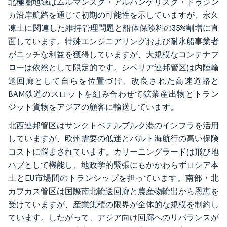
北極圏地域はムルマンスク・アルハンゲリスク・ドゥジン
カ沿岸航路を通じて初期の可能性を示していますが、永久
凍土に関連した維持管理問題と船体保険料の35%割増に直
面しています。特殊エンジニアリングおよび耐氷船事業者
がニッチな利益を獲得していますが、大規模なコンテナフ
ローは依然として限定的です。シベリア連邦管区は内陸輸
送回廊として自らを位置づけ、改良された高速道路と
BAM鉄道のスロットを組み合わせて鉱業産出物とトラン
ジット貨物をアジアの顧客に輸送しています。
北西連邦管区はサンクトペテルブルク港のインフラを活用
していますが、欧州需要の低迷とバルト海航行の高い保険
コストに悩まされています。カリーニングラードは飛び地
ハブとして機能し、地政学的緊張にもかかわらずロシア本
土とEU市場間のトランシップを担っています。南部・北
カフカス管区は国際南北輸送回廊と農産物輸出から恩恵を
受けていますが、産業集積の限界が全体的な規模を制約し
ています。したがって、アジア向け回廊へのリバランスが