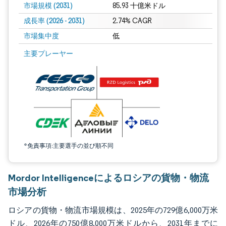
市場規模 (2031)
85.93 十億米ドル
成長率 (2026 - 2031)
2.74% CAGR
市場集中度
低
画像 © Mordor Intelligence。再利用にはCC BY 4.0の表示が必要です。
主要プレーヤー
*免責事項:主要選手の並び順不同
Mordor Intelligenceによるロシアの貨物・物流
市場分析
ロシアの貨物・物流市場規模は、2025年の729億6,000万米
ドル、2026年の750億8,000万米ドルから、2031年までに