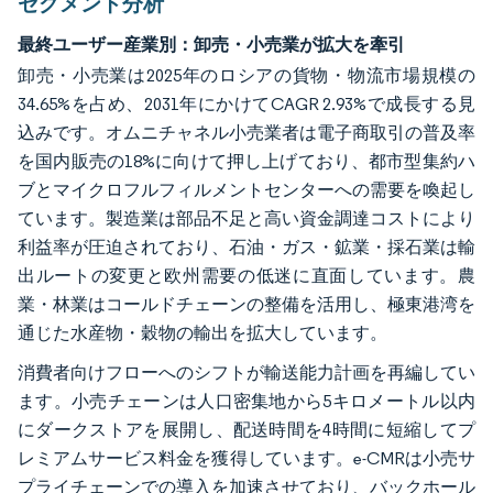
セグメント分析
最終ユーザー産業別：卸売・小売業が拡大を牽引
卸売・小売業は2025年のロシアの貨物・物流市場規模の
34.65%を占め、2031年にかけてCAGR 2.93%で成長する見
込みです。オムニチャネル小売業者は電子商取引の普及率
を国内販売の18%に向けて押し上げており、都市型集約ハ
ブとマイクロフルフィルメントセンターへの需要を喚起し
ています。製造業は部品不足と高い資金調達コストにより
利益率が圧迫されており、石油・ガス・鉱業・採石業は輸
出ルートの変更と欧州需要の低迷に直面しています。農
業・林業はコールドチェーンの整備を活用し、極東港湾を
通じた水産物・穀物の輸出を拡大しています。
消費者向けフローへのシフトが輸送能力計画を再編してい
ます。小売チェーンは人口密集地から5キロメートル以内
にダークストアを展開し、配送時間を4時間に短縮してプ
レミアムサービス料金を獲得しています。e-CMRは小売サ
プライチェーンでの導入を加速させており、バックホール