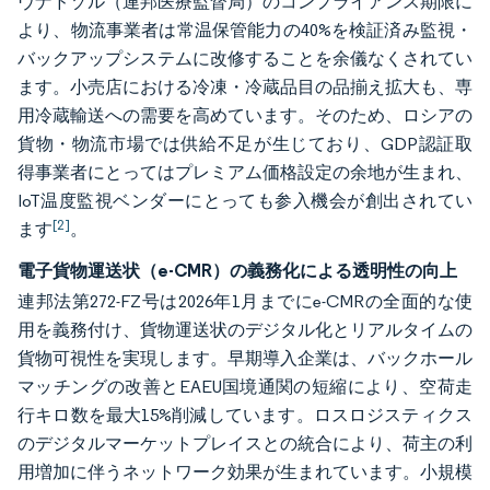
ヴナドゾル（連邦医療監督局）のコンプライアンス期限に
より、物流事業者は常温保管能力の40%を検証済み監視・
バックアップシステムに改修することを余儀なくされてい
ます。小売店における冷凍・冷蔵品目の品揃え拡大も、専
用冷蔵輸送への需要を高めています。そのため、ロシアの
貨物・物流市場では供給不足が生じており、GDP認証取
得事業者にとってはプレミアム価格設定の余地が生まれ、
IoT温度監視ベンダーにとっても参入機会が創出されてい
[2]
ます
。
電子貨物運送状（e-CMR）の義務化による透明性の向上
連邦法第272-FZ号は2026年1月までにe-CMRの全面的な使
用を義務付け、貨物運送状のデジタル化とリアルタイムの
貨物可視性を実現します。早期導入企業は、バックホール
マッチングの改善とEAEU国境通関の短縮により、空荷走
行キロ数を最大15%削減しています。ロスロジスティクス
のデジタルマーケットプレイスとの統合により、荷主の利
用増加に伴うネットワーク効果が生まれています。小規模