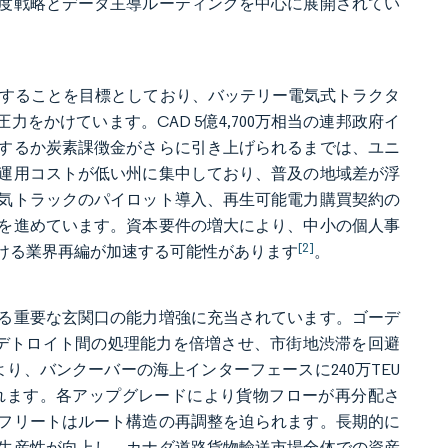
度戦略とデータ主導ルーティングを中心に展開されてい
ン化することを目標としており、バッテリー電気式トラクタ
をかけています。CAD 5億4,700万相当の連邦政府イ
するか炭素課徴金がさらに引き上げられるまでは、ユニ
運用コストが低い州に集中しており、普及の地域差が浮
気トラックのパイロット導入、再生可能電力購買契約の
を進めています。資本要件の増大により、中小の個人事
[2]
ける業界再編が加速する可能性があります
。
理する重要な玄関口の能力増強に充当されています。ゴーデ
ー・デトロイト間の処理能力を倍増させ、市街地渋滞を回避
り、バンクーバーの海上インターフェースに240万TEU
れます。各アップグレードにより貨物フローが再分配さ
フリートはルート構造の再調整を迫られます。長期的に
生産性が向上し、カナダ道路貨物輸送市場全体での資産