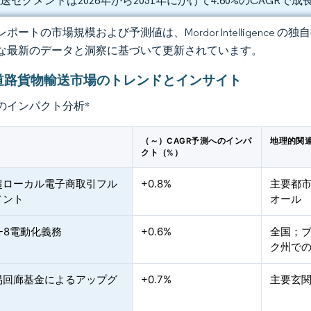
送セグメントは2026年から2031年にかけて4.60%のCAGR
ポートの市場規模および予測値は、Mordor Intelligence
な最新のデータと洞察に基づいて更新されています。
道路貨物輸送市場のトレンドとインサイト
のインパクト分析
*
（～）CAGR予測へのインパ
地理的関
クト（%）
超ローカル電子商取引フル
+0.8%
主要都
メント
オール
-8電動化義務
+0.6%
全国；
ク州で
易回廊基金によるアップグ
+0.7%
主要玄