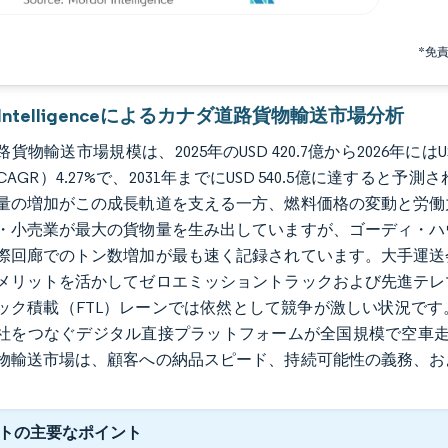
*免
r Intelligenceによるカナダ道路貨物輸送市場分析
貨物輸送市場規模は、2025年のUSD 420.7億から2026年にはU
AGR）4.27%で、2031年までにUSD 540.5億に達す
量の増加がこの成長軌道を支える一方、燃料価格の変動と労働
・小売業が最大の貨物量を生み出していますが、ゴーディ・ハ
際回廊でのトン数増加が最も速く記録されています。大手運送
メリットを活かしてゼロエミッショントラックおよび先進テレ
ック積載（FTL）レーンでは依然として競争が激しい状況で
社をつなぐデジタル直接プラットフォームが全国規模で空車走
物輸送市場は、顧客への納品スピード、持続可能性の義務、お
トの主要なポイント