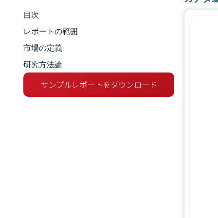
目次
市場規模とシェア
レポートの範囲
市場分析
市場の定義
研究方法論
トレンドとインサイト
セグメント分析
地理分析
競争環境
主要プレーヤー
業界の動向