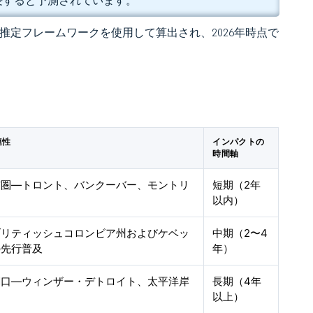
で成長すると予測されています。
 の独自推定フレームワークを使用して算出され、2026年時点で
連性
インパクトの
時間軸
市圏—トロント、バンクーバー、モントリ
短期（2年
以内）
ブリティッシュコロンビア州およびケベッ
中期（2〜4
の先行普及
年）
関口—ウィンザー・デトロイト、太平洋岸
長期（4年
以上）