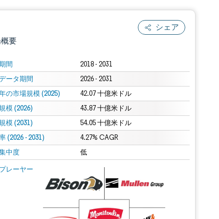
シェア
場概要
期間
2018 - 2031
データ期間
2026 - 2031
年の市場規模 (2025)
42.07 十億米ドル
模 (2026)
43.87 十億米ドル
模 (2031)
54.05 十億米ドル
(2026 - 2031)
.0の表示が必要です。
4.27% CAGR
集中度
低
 Mordor Intelligence。再利用にはCC BY 4.0の表示が必要です。
プレーヤー