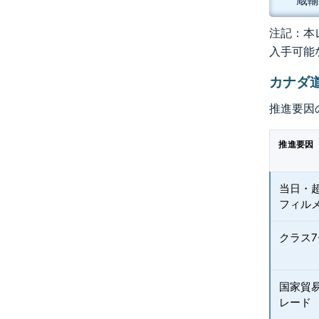
蔵輸
注記：本レ
入手可能
カナダ
推進要因
推進要因
当日・
フィル
クラス7
国家貿
レード