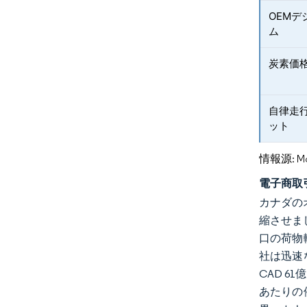
OEM
ム
炭素価
自律走
ット
情報源: Mord
電子商取
カナダのオ
縮させま
口の荷物
社は迅速
CAD 
あたりの