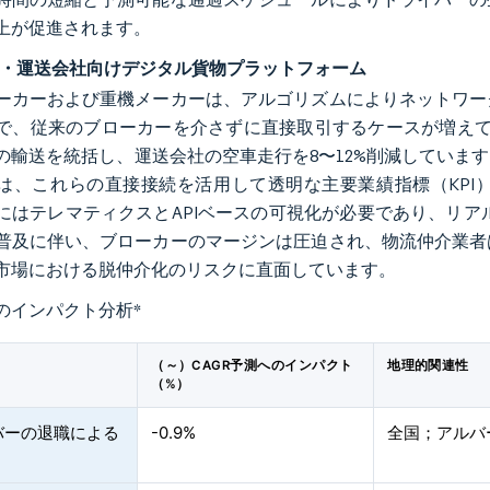
上が促進されます。
接・運送会社向けデジタル貨物プラットフォーム
ーカーおよび重機メーカーは、アルゴリズムによりネットワー
で、従来のブローカーを介さずに直接取引するケースが増えて
の輸送を統括し、運送会社の空車走行を8〜12%削減していま
は、これらの直接接続を活用して透明な主要業績指標（KPI
にはテレマティクスとAPIベースの可視化が必要であり、リア
普及に伴い、ブローカーのマージンは圧迫され、物流仲介業者
市場における脱仲介化のリスクに直面しています。
のインパクト分析
*
（～）CAGR予測へのインパクト
地理的関連性
（%）
バーの退職による
-0.9%
全国；アルバ