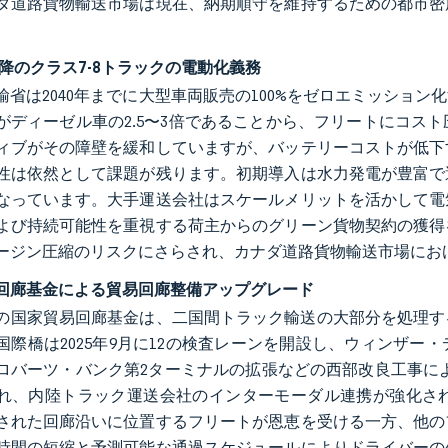
ダ道路貨物輸送市場は現在、納期順守を維持するための都市密
以降のクラス7-8トラックの電動化義務
輸省は2040年までに大型車両販売の100%をゼロエミッショ
がディーゼル車の2.5〜3倍であることから、フリートにコスト圧力
ィブがその障壁を緩和していますが、バッテリーコストが低下
性は依然として課題が残ります。初期導入は水力発電が豊富で
なっています。大手運送会社はスケールメリットを活かして電
よび持続可能性を重視する荷主からのグリーン貨物契約の獲得
ージン圧縮のリスクにさらされ、カナダ道路貨物輸送市場にお
回廊基金による貿易回廊整備アップグレード
34億の国家貿易回廊基金は、二国間トラック輸送の大部分を処
国際橋は2025年9月に12の検査レーンを開設し、ウィンザ
ロバーツ・バンク第2ターミナルの拡張などの西部改良工事によ
れ、内陸トラック運送会社のインターモーダル連携が強化さ
された回廊沿いに位置するフリートが恩恵を受ける一方、他の
時間の短縮と予測可能な通過スケジュールによりドライバーの