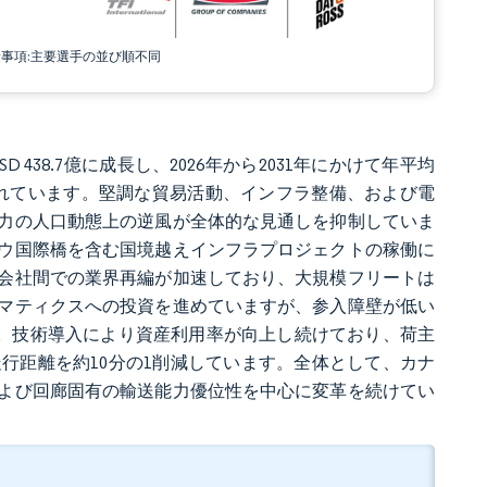
責事項:主要選手の並び順不同
SD 438.7億に成長し、2026年から2031年にかけて年平均
ると予測されています。堅調な貿易活動、インフラ整備、および電
力の人口動態上の逆風が全体的な見通しを抑制していま
ウ国際橋を含む国境越えインフラプロジェクトの稼働に
会社間での業界再編が加速しており、大規模フリートは
マティクスへの投資を進めていますが、参入障壁が低い
す。技術導入により資産利用率が向上し続けており、荷主
行距離を約10分の1削減しています。全体として、カナ
よび回廊固有の輸送能力優位性を中心に変革を続けてい