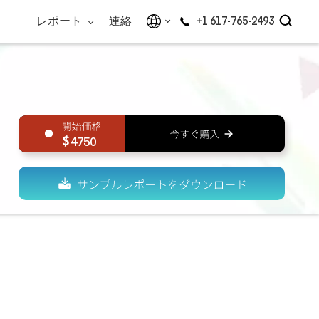
レポート
連絡
+1 617-765-2493
4750