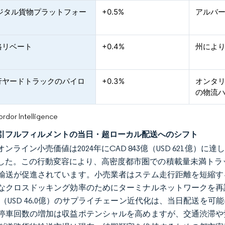
デジタル貨物プラットフォー
+0.5%
アルバ
格リベート
+0.4%
州によ
行ヤードトラックのパイロ
+0.3%
オンタ
の物流
or Intelligence
引フルフィルメントの当日・超ローカル配送へのシフト
ンライン小売価値は2024年にCAD 843億（USD 621億
した。この行動変容により、高密度都市圏での積載量未満トラック
輸送が促進されています。小売業者はステム走行距離を短縮す
なクロスドッキング効率のためにターミナルネットワークを再
61億（USD 46.0億）のサプライチェーン近代化は、当日配送
停車回数の増加は収益ポテンシャルを高めますが、交通渋滞や