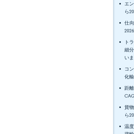
エン
ら2
仕向
20
トラ
細分
い
コン
化輸
距離
CA
貨物
ら2
温度