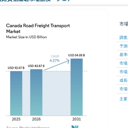
市
調査
予測
基準
市場規
市場規
成長率 
画像 © Mordor Intelligence。再利用にはCC BY 4
市場
画像 ©
主要