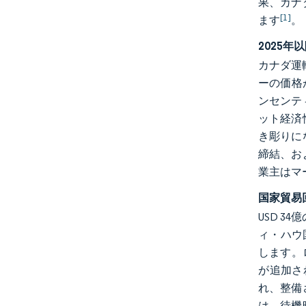
果、カナ
[1]
ます
。
2025年
カナダ運
ーの価格
ンセンテ
ット経済
き彫りに
締結、お
業主はマ
国家貿易
USD 
ィ・ハウ
します。
が追加さ
れ、整備
は、待機