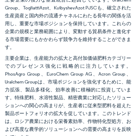
Group、TogliattiAzot、KuibyshevAzot PJSCも、確立された
生産資産と国内外の流通チャネルにわたる長年の関係を活
用し、重要な市場ポジションを保持しています。これらの
企業の規模と業務範囲により、変動する貿易条件と進化す
る市場需要にもかかわらず競争力を維持することができま
す。
主要企業は、生産能力の拡大と高付加価値肥料カテゴリー
でのプレゼンス強化に戦略的に注力しています。
PhosAgro Group、EuroChem Group AG、Acron Group、
Uralchem Groupは、市場ポジションを強化するために、能
力拡張、製品多様化、効率改善に積極的に投資していま
す。特殊肥料、水溶性製品、精密農業に対応したソリュー
ションへの関心の高まりが、生産者に従来型肥料を超えた
製品ポートフォリオの拡大を促しています。このトレンド
は、ロシア農業における栄養素効率、作物特化型処方、お
よび高度な農学的ソリューションへの需要の高まりを反映