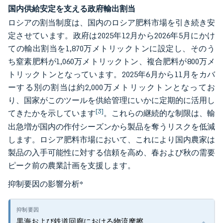
国内供給安定を支える政府輸出割当
ロシアの割当制度は、国内のロシア肥料市場を引き続き安
定させています。政府は2025年12月から2026年5月にかけ
ての輸出割当を1,870万メトリックトンに設定し、そのう
ち窒素肥料が1,060万メトリックトン、複合肥料が800万メ
トリックトンとなっています。2025年6月から11月をカバ
ーする別の割当は約2,000万メトリックトンとなってお
り、国家がこのツールを供給管理にいかに定期的に活用し
[3]
てきたかを示しています
。これらの継続的な制限は、輸
出急増が国内の作付シーズンから製品を奪うリスクを低減
します。ロシア肥料市場において、これにより国内農家は
製品の入手可能性に対する信頼を高め、春および秋の需要
ピーク前の農業計画を支援します。
抑制要因の影響分析
*
黒海および鉄道回廊における物流摩擦