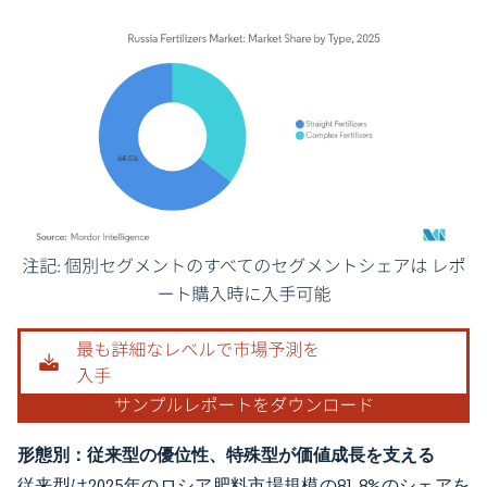
画像 © Mordor Intelligence。再利用にはCC BY 4.0の表示が必要です。
形態別：従来型の優位性、特殊型が価値成長を支える
従来型は2025年のロシア肥料市場規模の81.8%のシェアを