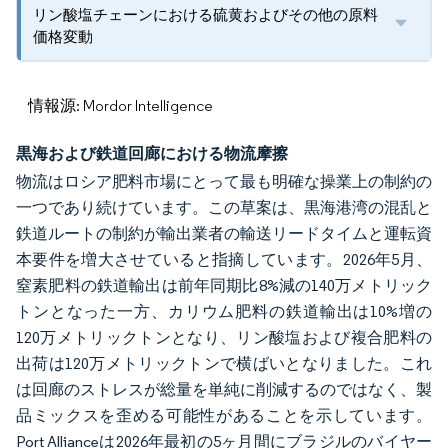
リン酸塩チェーンにおける硫黄およびその他の原料
価格変動
情報源: Mordor Intelligence
黒海および鉄道回廊における物流摩擦
物流はロシア肥料市場にとって最も明確な操業上の制約の
一つであり続けています。この草案は、黒海港湾の混乱と
鉄道ルートの制約が輸出業者の輸送リードタイムと運転資
本要件を増大させていると指摘しています。2026年5月、
窒素肥料の鉄道輸出は前年同期比8%減の140万メトリック
トンとなった一方、カリウム肥料の鉄道輸出は10%増の
120万メトリックトンとなり、リン酸塩および複合肥料の
出荷は120万メトリックトンで横ばいとなりました。これ
は回廊のストレスが総量を単純に削減するのではなく、製
品ミックスを歪める可能性があることを示しています。
Port Allianceは2026年最初の5ヶ月間にブラジルのバイヤー