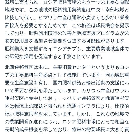
栽培に支えられ、ロシア肥料市場のもう一つの主要な貢献
地域です。この地域の肥料施用集約度は中央・南部地域と
比較して低く、ヒマワリ生産は通常小麦よりも少ない栄養
素投入を必要とするためです。この格差は成長機会を提示
しており、肥料施用慣行の改善と地域支援プログラムが栄
養素使用量を増加させ需要を促進する可能性があります。
肥料購入を支援するイニシアチブも、主要農業地域全体で
の広範な採用を促進すると予測されています。
北西連邦管区は主に、主要消費センターというよりもロシ
アの主要肥料生産拠点として機能しています。同地域は重
要な生産施設を有し、国内肥料供給と輸出活動の支援にお
いて重要な役割を果たしています。カリウム生産はウラル
連邦管区に集中しており、シベリア連邦管区と極東連邦管
区は物流上の課題と限られた流通インフラにより、比較的
低い肥料施用率を示しています。しかし、これらの地域で
の農業開発が進むにつれ、ロシア肥料市場にとって相当な
長期的成長機会を示しており、将来の需要成長に大きく貢