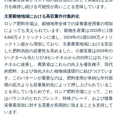
力を維持し続ける可能性が高いことを意味しています。
主要穀物地域における高収量作付集約化
ロシア肥料市場は、穀物地帯全体での栄養素使用量の増加
によっても支えられています。穀物生産量は2025年に1億
4,460万メトリックトンに達し、2024年の1億3,000万メトリ
ックトン超から増加しており、主要農業地域における安定
した肥料供給の必要性を高めました。小麦収量は2024年の
1ヘクタール当たり27.8センチネルから2025年には31.7セン
チネルに改善し、農業省はこれらの向上を優良種子、現代
的肥料、および強化された植物保護慣行に結びつけていま
す。このパターンが重要なのは、肥料使用が単純な作付面
積の拡大よりも収量集約化によって押し上げられているこ
とを示しているためです。ロシア肥料市場にとって、これ
はバランスのとれたブレンド、特殊グレード、および微量
栄養素添加に対する需要が長期的に強まることを支持して
います。