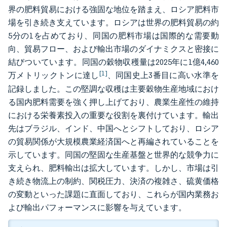
界の肥料貿易における強固な地位を踏まえ、ロシア肥料市
場を引き続き支えています。ロシアは世界の肥料貿易の約
5分の1を占めており、同国の肥料市場は国際的な需要動
向、貿易フロー、および輸出市場のダイナミクスと密接に
結びついています。同国の穀物収穫量は2025年に1億4,460
[1]
万メトリックトンに達し
、同国史上3番目に高い水準を
記録しました。この堅調な収穫は主要穀物生産地域におけ
る国内肥料需要を強く押し上げており、農業生産性の維持
における栄養素投入の重要な役割を裏付けています。輸出
先はブラジル、インド、中国へとシフトしており、ロシア
の貿易関係が大規模農業経済国へと再編されていることを
示しています。同国の堅固な生産基盤と世界的な競争力に
支えられ、肥料輸出は拡大しています。しかし、市場は引
き続き物流上の制約、関税圧力、決済の複雑さ、硫黄価格
の変動といった課題に直面しており、これらが国内業務お
よび輸出パフォーマンスに影響を与えています。