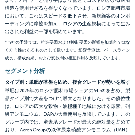
より、バイヤーと売り手はより低速でコストのかかる決済
構造を使用せざるを得なくなっています。ロシア肥料市場
において、これはスピードを低下させ、新規顧客のオンボ
ーディングに摩擦を加え、ロシアの生産規模によって生み
出された利益の一部を弱めています。
*当社の予測では、推進要因および抑制要因の影響を加算的ではな
く方向性のあるものとして扱います。影響予測は、ベースライン
成長、構成効果、および変数間の相互作用を反映しています。
セグメント分析
タイプ別：単肥が基盤を固め、複合グレードが勢いを増す
単肥は2025年のロシア肥料市場シェアの64.5%を占め、製
品タイプ別で大差をつけて最大となりました。その優位性
は、ロシアの広大な穀物・油糧種子地域における尿素、硝
酸アンモニウム、DAPの大量使用を反映しています。この
グループ内では、窒素系グレードが最大の絶対量を占めて
おり、Acron Groupの液体尿素硝酸アンモニウム（UAN）