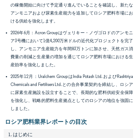
の稼働開始に向けて予定通り進んでいることを確認し、新たな
アンモニアおよび尿素生産能力を追加してロシア肥料市場にお
ける供給を強化します。
2026年6月：Acron Groupはヴェリキー・ノヴゴロドのアンモニ
ア3号機において1億4,200万米ドルの近代化プロジェクトを完了
し、アンモニア生産能力を年間83万トンに加させ、天然ガス消
費量の削減と生産量の増加を通じてロシア肥料市場における生
産効率を強化しました。
2025年12月：Uralchem GroupはIndia Potash Ltd.およびRashtriya
Chemicals and Fertilisers Ltd.との合弁事業契約を締結し、ロシア
に尿素生産施設を設立することで、長期的な肥料供給安全保障
を強化し、戦略的肥料生産拠点としてのロシアの地位を強固に
しました。
ロシア肥料業界レポートの目次
1. はじめに