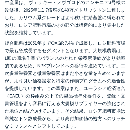
生産量は、ヴェリキー・ノヴゴロドのアンモニア3号機の
改修後、2025年に1.7倍増の140万メトリックトンに達しま
した。カリウム系グレードはより狭い供給基盤に縛られて
おり、ロシア肥料市場のその部分は構造的により集中した
状態を維持しています。
複合肥料は2031年までCAGR 7.4%で成長し、ロシ肥料市場
で最も急成長するセグメントとなります。大規模農場は、
1回の圃場作業でバランスのとれた栄養素供給がより効率
的であるため、NPKブレンドへの移行を進めています。二
次多量栄養素と微量栄養素はまだ小さな量を占めています
が、より良い価格設定と特定の作物プログラムへの適合性
を提供しています。この草案はまた、ユーラシア経済連合
（EAEU）の枠組みの下での製品標準化要件を、登録・文
書管理をより容易に行える大規模サプライヤーの強化され
た地位と結びつけています。その結果、ロシア肥料市場は
単純なトン数成長から、より高付加価値の処方へのリッチ
なミックスへとシフトしています。