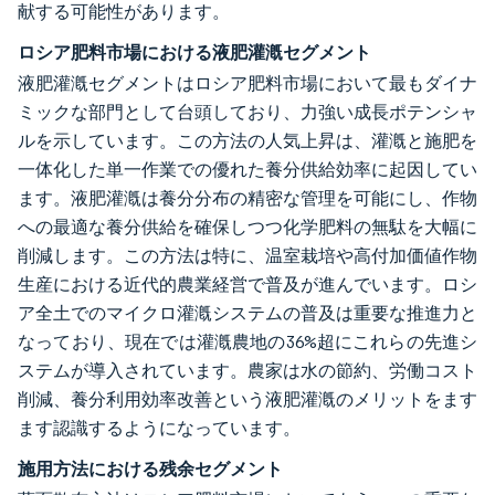
献する可能性があります。
ロシア肥料市場における液肥灌漑セグメント
液肥灌漑セグメントはロシア肥料市場において最もダイナ
ミックな部門として台頭しており、力強い成長ポテンシャ
ルを示しています。この方法の人気上昇は、灌漑と施肥を
一体化した単一作業での優れた養分供給効率に起因してい
ます。液肥灌漑は養分分布の精密な管理を可能にし、作物
への最適な養分供給を確保しつつ化学肥料の無駄を大幅に
削減します。この方法は特に、温室栽培や高付加価値作物
生産における近代的農業経営で普及が進んでいます。ロシ
ア全土でのマイクロ灌漑システムの普及は重要な推進力と
なっており、現在では灌漑農地の36%超にこれらの先進シ
ステムが導入されています。農家は水の節約、労働コスト
削減、養分利用効率改善という液肥灌漑のメリットをます
ます認識するようになっています。
施用方法における残余セグメント