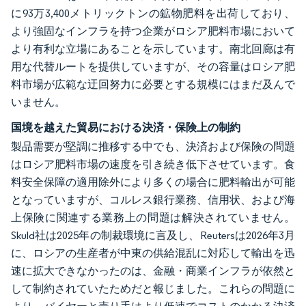
に93万3,400メトリックトンの鉱物肥料を出荷しており、
より強固なインフラを持つ企業がロシア肥料市場において
より有利な立場にあることを示しています。南北回廊は有
用な代替ルートを提供していますが、その容量はロシア肥
料市場が広範な迂回努力に必要とする規模にはまだ及んで
いません。
国境を越えた貿易における決済・保険上の制約
製品需要が堅調に推移する中でも、決済および保険の問題
はロシア肥料市場の速度を引き続き低下させています。食
料安全保障の適用除外により多くの場合に肥料輸出が可能
となっていますが、コルレス銀行業務、信用状、および海
上保険に関連する業務上の問題は解決されていません。
Skuld社は2025年の制裁環境に言及し、Reutersは2026年3月
に、ロシアの生産者が中東の供給混乱に対応して輸出を迅
速に拡大できなかったのは、金融・商業インフラが依然と
して制約されていたためだと報じました。これらの問題に