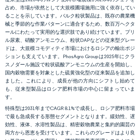
占め、市場が依然として大規模圃場施用に強く依存してい
ることを示しています。バルク粒状製品は、既存の農業機
械と季節的な作業パターンに適合するため、数百万ヘクタ
ールにわたって実用的な選択肢であり続けています。プリ
ル尿素、硝酸アンモニウム、粒状DAPなどの従来型グレー
ドは、大規模コモディティ市場におけるロシアの輸出ポジ
ションも支えています。PhosAgro Groupは2025年にクラ
スノダール施設で粒状硫酸アンモニウムの生産を開始し、
国内穀物需要を対象とした硫黄強化型の従来製品を追加し
ました。これにより、成長が他の方向にシフトし始めて
も、従来型製品はロシア肥料市場の中心に留まっていま
す。
特殊型は2031年までCAGR 8.1%で成長し、ロシア肥料市場
で最も急成長する形態セグメントとなります。緩効性、遅
効性、液体、水溶性製品は、精密穀物農業と集約的園芸の
両方から恩恵を受けています。これらのグレードはより良