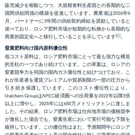
販売減少を相殺しつつ、大規模食料生産国との長期的な二
国間供給関係の構築を促進しています。農業省は2026年6
月、パートナーに3年間の供給契約締結を奨励していると
述べており、ロシア肥料市場が短期的な転換から長期的な
[2]
商業的固定化へと移行していることを示しています
。
窒素肥料向け国内原料優位性
低コスト原料は、ロシア肥料市場にとって最も強力な構造
的支柱の一つであり続けています。この草案は、ロシアの
窒素競争力を同国の国内ガス優位性と結びつけており、こ
れが生産者を運賃プレミアムや貿易制限の一部の圧力から
引き続き保護しています。このコスト優位性により、
Uralchem GroupはAPEC経済圏への出荷量を2022年以降2倍
以上に増やし、2025年には650万メトリックトンに達しま
した。その結果、ロシア肥料市場は仕向地市場の価格競争
が激化した場合でも、窒素生産において実行可能な下限を
維持しています。この優位性はまた、予測期間中にロシア
の窒素生産者がコスト高の競合他社に対して商業的な交渉