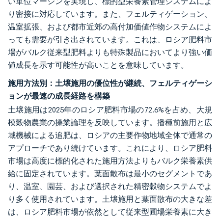
い単位マージンを実現し、標的型栄養素管理システムによ
り密接に対応しています。また、フェルティゲーション、
温室拡張、および都市近郊の高付加価値作物システムによ
っても需要が引き出されています。これは、ロシア肥料市
場がバルク従来型肥料よりも特殊製品においてより強い価
値成長を示す可能性が高いことを意味しています。
施用方法別：土壌施用の優位性が継続、フェルティゲーシ
ョンが最速の成長経路を構築
土壌施用は2025年のロシア肥料市場の72.6%を占め、大規
模穀物農業の操業論理を反映しています。播種前施用と広
域機械による追肥は、ロシアの主要作物地域全体で通常の
アプローチであり続けています。これにより、ロシア肥料
市場は高度に標的化された施用方法よりもバルク栄養素供
給に固定されています。葉面散布は最小のセグメントであ
り、温室、園芸、および選択された精密穀物システムでよ
り多く使用されています。土壌施用と葉面散布の大きな差
は、ロシア肥料市場が依然として従来型圃場栄養素に大き