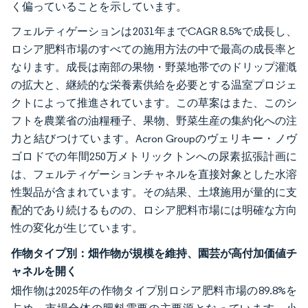
く偏っていることを示しています。
フェルティゲーションは2031年までCAGR 8.5%で成長し、
ロシア肥料市場のすべての施用方法の中で最高の成長率と
なります。成長は南部の果物・野菜地帯でのドリップ灌漑
の拡大と、継続的な栄養素供給を必要とする温室プロジェ
クトによって推進されています。この草案はまた、このシ
フトを農業省の油糧種子、果物、野菜生産の集約化への注
力と結びつけています。Acron Groupのヴェリキー・ノヴ
ゴロドでの年間250万メトリックトンへの尿素拡張計画に
は、フェルティゲーションチャネルを直接対象とした水溶
性製品が含まれています。その結果、土壌施用が量的に支
配的であり続けるものの、ロシア肥料市場には明確な方向
性の変化が生じています。
作物タイプ別：畑作物が規模を維持、園芸が高付加価値チ
ャネルを開く
畑作物は2025年の作物タイプ別ロシア肥料市場の89.8%を