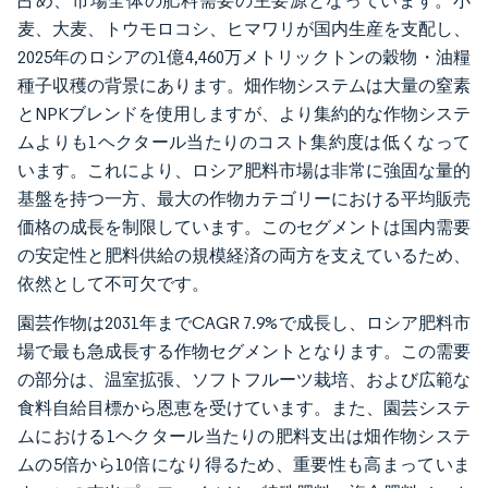
占め、市場全体の肥料需要の主要源となっています。小
麦、大麦、トウモロコシ、ヒマワリが国内生産を支配し、
2025年のロシアの1億4,460万メトリックトンの穀物・油糧
種子収穫の背景にあります。畑作物システムは大量の窒素
とNPKブレンドを使用しますが、より集約的な作物システ
ムよりも1ヘクタール当たりのコスト集約度は低くなって
います。これにより、ロシア肥料市場は非常に強固な量的
基盤を持つ一方、最大の作物カテゴリーにおける平均販売
価格の成長を制限しています。このセグメントは国内需要
の安定性と肥料供給の規模経済の両方を支えているため、
依然として不可欠です。
園芸作物は2031年までCAGR 7.9%で成長し、ロシア肥料市
場で最も急成長する作物セグメントとなります。この需要
の部分は、温室拡張、ソフトフルーツ栽培、および広範な
食料自給目標から恩恵を受けています。また、園芸システ
ムにおける1ヘクタール当たりの肥料支出は畑作物システ
ムの5倍から10倍になり得るため、重要性も高まっていま