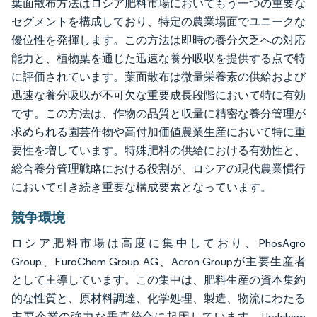
葉面散布方法はロシア肥料市場においてもう一つの重要な
セグメントを構成しており、特定の農業場面でユニークな
優位性を発揮します。この方法は即時の養分欠乏への対応
能力と、植物葉を通じた迅速な養分吸収を提供する点で特
に評価されています。葉面散布は微量栄養素の供給および
迅速な養分吸収が不可欠な重要成長段階において特に有効
です。この方法は、作物の品質と収量に精密な養分管理が
求められる園芸作物や高付加価値農業生産において特に重
要性を増しています。特殊肥料の供給における有効性と、
総合養分管理戦略における役割が、ロシアの現代農業慣行
において引き続き重要な構成要素となっています。
競争環境
ロシア肥料市場は高度に集中しており、PhosAgro
Group、EuroChem Group AG、Acron Groupが主要生産者
として主導しています。この集中は、肥料生産の資本集約
的な性質と、原材料調達、化学処理、製造、物流にわたる
主要企業の強力な垂直統合に起因しています。Uralchem