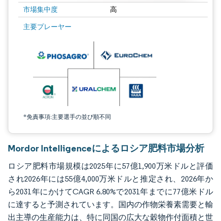
市場集中度
高
画像 © Mordor Intelligence。再利用にはCC BY 4.0の表示が必要です。
主要プレーヤー
*免責事項:主要選手の並び順不同
Mordor Intelligenceによるロシア肥料市場分析
ロシア肥料市場規模は2025年に57億1,900万米ドルと評価
され2026年には55億4,000万米ドルと推定され、2026年か
ら2031年にかけてCAGR 6.80%で2031年までに77億米ドル
に達すると予測されています。国内の作物栄養素需要と輸
出主導の生産能力は、特に同国の広大な穀物作付面積と世