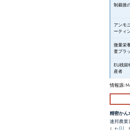
制裁後
アンモ
ーティ
微量栄
査プラ
EU残
産者
情報源: Mord
精密かん
連邦農業
[1]
した
。