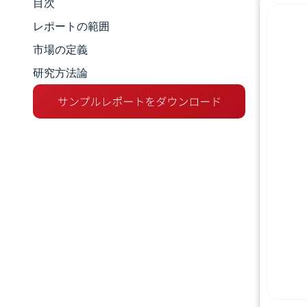
目次
市場規模とシェア
レポートの範囲
市場分析
市場の定義
研究方法論
トレンドとインサイト
セグメント分析
地理分析
競争環境
主要プレーヤー
業界の動向