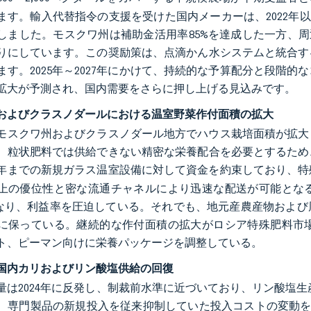
ます。輸入代替指令の支援を受けた国内メーカーは、2022年
しました。モスクワ州は補助金活用率85%を達成した一方、周
りにしています。この奨励策は、点滴かん水システムと統合す
ます。2025年～2027年にかけて、持続的な予算配分と段階
拡大が予測され、国内需要をさらに押し上げる見込みです。
およびクラスノダールにおける温室野菜作付面積の拡大
年にモスクワ州およびクラスノダール地方でハウス栽培面積が拡
、粒状肥料では供給できない精密な栄養配合を必要とするため
26年までの新規ガラス温室設備に対して資金を約束しており、
上の優位性と密な流通チャネルにより迅速な配送が可能となる
くなり、利益率を圧迫している。それでも、地元産農産物およ
に保っている。継続的な作付面積の拡大がロシア特殊肥料市
ト、ピーマン向けに栄養パッケージを調整している。
国内カリおよびリン酸塩供給の回復
量は2024年に反発し、制裁前水準に近づいており、リン酸塩生
専門製品の新規投入を従来抑制していた投入コストの変動を低下させま