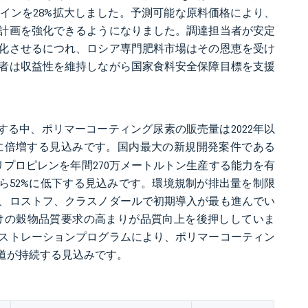
インを28%拡大しました。予測可能な原料価格により、
計画を強化できるようになりました。調達担当者が安定
化させるにつれ、ロシア専門肥料市場はその恩恵を受け
者は収益性を維持しながら国家食料安全保障目標を支援
する中、ポリマーコーティング尿素の販売量は2022年以
でに倍増する見込みです。国内最大の新規開発案件である
リプロピレンを年間270万メートルトン生産する能力を有
から52%に低下する見込みです。環境規制が排出量を制限
、ロストフ、クラスノダールで初期導入が最も進んでい
けの穀物品質要求の高まりが品質向上を後押ししていま
ストレーションプログラムにより、ポリマーコーティン
道が持続する見込みです。