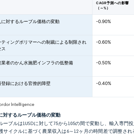
CAGR予測への影響
（～%）
入に対するルーブル価格の変動
-0.90%
ーティングポリマーへの制裁による制限され
-0.60%
セス
農業者のかん水施肥インフラの低整備
-0.50%
料登録における官僚的障壁
-0.40%
or Intelligence
に対するルーブル価格の変動
年にルーブルは1USDに対して75から105の間で変動し、輸入専
穫サイクルに基づく農業収入は6～12ヶ月の時間差で調整さ