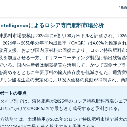
*免
r Intelligenceによるロシア専門肥料市場分析
肥料市場規模は2025年に6億7,100万米ドルと評価され、2026年
、2026年～2031年の年平均成長率（CAGR）は4.89%と
政府支援、および国内原材料の回復により、ロシア特殊肥料市
及を加速させる一方、ポリマーコーティング製品は輸出残留基
でいる。国内生産者は制裁措置を活用して、かつて西側サプラ
を高めるとともに主要原料の輸入依存度を低減させた。通貨変
びリン酸塩生産の安定化により投入価格の変動が抑制され、商
ポートの要点
タイプ別では、液体肥料が2025年のロシア特殊肥料市場シェアで
031年にかけてCAGR 6.1%で最も速く成長すると予測される。
方法別では、土壌施用が2025年のロシア特殊肥料市場で最大のシ
にCAGR 6.2%で最も速く拡大すると予測される。