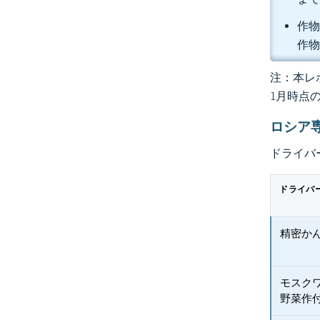
作物
作物
注：本レポ
1月時点
ロシア
ドライバ
ドライバ
精密か
モスク
野菜作