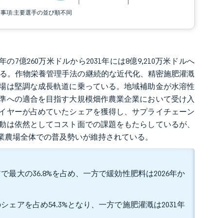
責事項:主要選手の並び順不同
の7億260万米ドルから2031年には8億9,210万米ドルへ
推定される。作物栄養管理手法の継続的な近代化、精密施肥灌漑
場は堅調な成長軌道に乗っている。地域補助金が水溶性
準への適合を目指す大規模畑作農業企業において受け入
イヤーが占めていたシェアを獲得し、サプライチェーン
動は依然としてコスト面での課題をもたらしているが、
業農場全体での普及勢いが維持されている。
最大の36.8%を占め、一方で緩効性肥料は2026年か
ェアを占め54.3%となり、一方で施肥灌漑は2031年