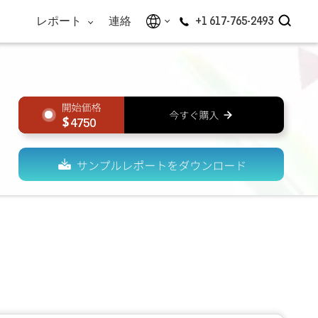
レポート
連絡
+1 617-765-2493
4750