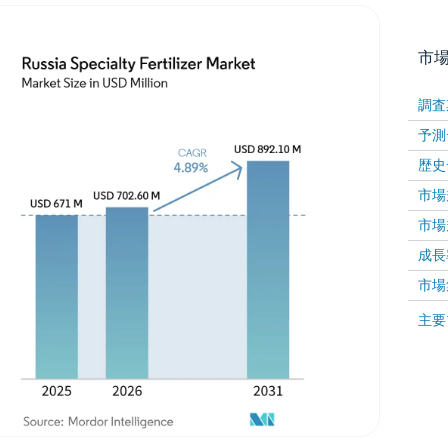
市
調査
予測
歴史
市場規
市場規
成長率 
画像 © Mordor Intelligence。再利用にはCC BY 4
市場
画像 ©
主要