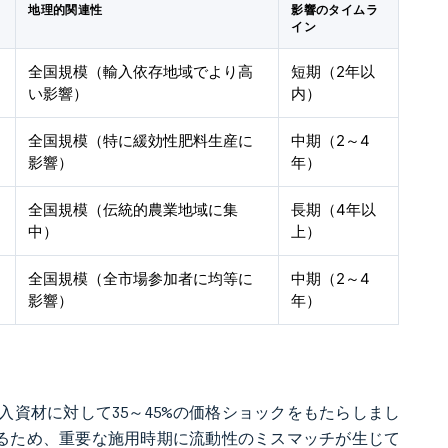
地理的関連性
影響のタイムラ
イン
全国規模（輸入依存地域でより高
短期（2年以
い影響）
内）
全国規模（特に緩効性肥料生産に
中期（2～4
影響）
年）
全国規模（伝統的農業地域に集
長期（4年以
中）
上）
全国規模（全市場参加者に均等に
中期（2～4
影響）
年）
門投入資材に対して35～45%の価格ショックをもたらしまし
れるため、重要な施用時期に流動性のミスマッチが生じて