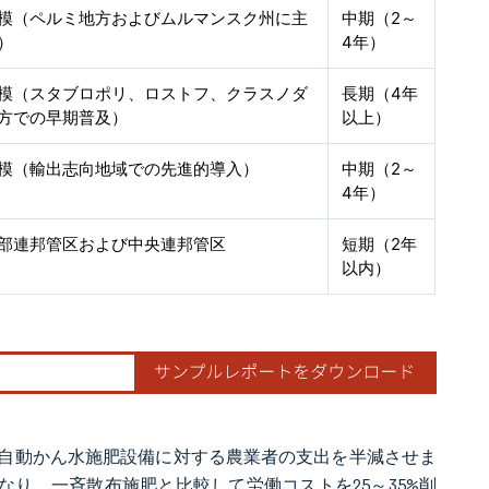
模（ペルミ地方およびムルマンスク州に主
中期（2～
）
4年）
模（スタブロポリ、ロストフ、クラスノダ
長期（4年
方での早期普及）
以上）
模（輸出志向地域での先進的導入）
中期（2～
4年）
部連邦管区および中央連邦管区
短期（2年
以内）
自動かん水施肥設備に対する農業者の支出を半減させま
となり、一斉散布施肥と比較して労働コストを25～35%削