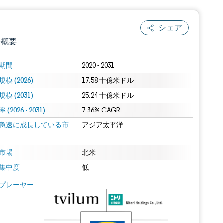
シェア
場概要
期間
2020 - 2031
模 (2026)
17.58 十億米ドル
模 (2031)
25.24 十億米ドル
(2026 - 2031)
7.36% CAGR
急速に成長している市
アジア太平洋
.0の表示が必要です。
市場
北米
集中度
低
 Mordor Intelligence。再利用にはCC BY 4.0の表示が必要です。
プレーヤー