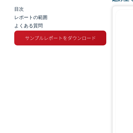
目次
市場規模とシェア
レポートの範囲
よくある質問
市場分析
トレンドとインサイト
セグメント分析
地理分析
競争環境
主要プレーヤー
業界の動向