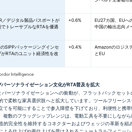
SPR／デジタル製品パスポートが
+0.6%
EU27カ国、EU
能でトレーサブルなRTAを優遇
中国の輸出志向メ
onのSIPPパッケージングインセ
+0.4%
Amazonのロジ
ブがRTAのユニット経済性を改
とEU
or Intelligence
よびパーソナライゼーション文化がRTA普及を拡大
範とパーソナライゼーションへの衝動が、フラットパックセッ
的で柔軟な家具選択肢へと拡大しています。ツールフリーシス
立てを可能にすることで参入障壁を下げており、利便性と携帯
。複数のフラッグシップレンジは、電動工具を不要にしながら
造的完全性を維持するコネクターおよびウェッジの革新を組
による仕上げや再仕上げを受け入れるニュートラルフィニッシ