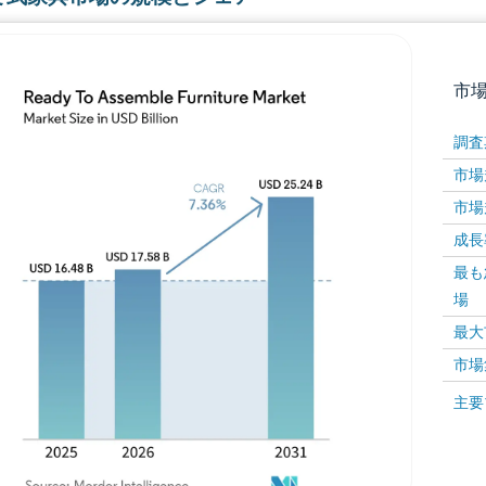
市
調査
市場規
市場規
成長率 
最も
場
画像 © Mordor Intelligence。再利用にはCC BY 4
最大
市場
画像 ©
主要