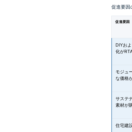
促進要因
促進要因
DIYお
化がRT
モジュ
な価格
サステ
素材が
住宅建