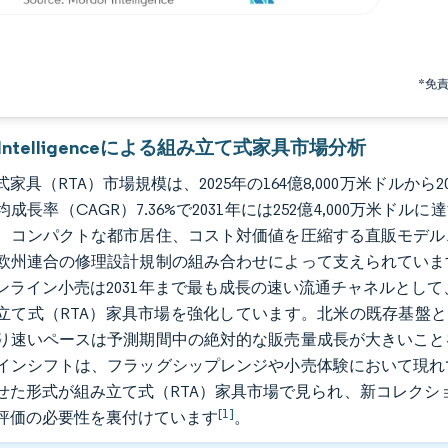
*免
r Intelligenceによる組み立て式家具市場分析
家具（RTA）市場規模は、2025年の164億8,000万米ドルから202
成長率（CAGR）7.36%で2031年には252億4,000万米
、コンパクトな都市居住、コスト対価値を圧縮する直販モデル
欧州連合の修理設計規制の組み合わせによって支えられていま
ンライン小売は2031年まで最も成長の速い流通チャネルとし
立て式（RTA）家具市場を強化しています。北米の既存基盤と
り速いペースは予測期間中の絶対的な販売量成長が大きいこと
インシフトは、フラッグシップレンジや小売体験において現れ
せた形式が組み立て式（RTA）家具市場で見られ、新コレクシ
[1]
評価の必要性を裏付けています
。