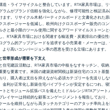
構造・ライフサイクルと整合しています。RTA家具市場は、
グラムがブランド信頼を強化しながら、修理可能性と検証済み
けます。リサイクル木材パーティクルボードと文書化された原
クスポージャーを低減し、欧州向けクロスボーダー販売のコン
ルさと最小限のツール使用に関するアワードマイルストーンと
し、RTA家具市場における関連する輸送費・炭素排出の優位
ログラム的アップグレードを追求する小売業者・メーカーは、
、より高いコンバージョン率の恩恵を受ける立場にあります。
と世帯形成が需要を下支え
と住宅建設活動は、RTA家具市場の中核をなすキッチン、収
重要な要素です。米国の建築資材関税は新築住宅のコスト基盤
おり、購入者は支出を抑えながら必須カテゴリーを先送りしな
。金利が正常化し新築住宅パイプラインが安定するにつれ、寝
ートとモジュール拡張パスを備えたミドルレンジRTAアソート
プレイヤーは持続的な顧客エンゲージメントを報告しており、
ケールを維持しながら高タッチカテゴリーのアタッチ率向上を