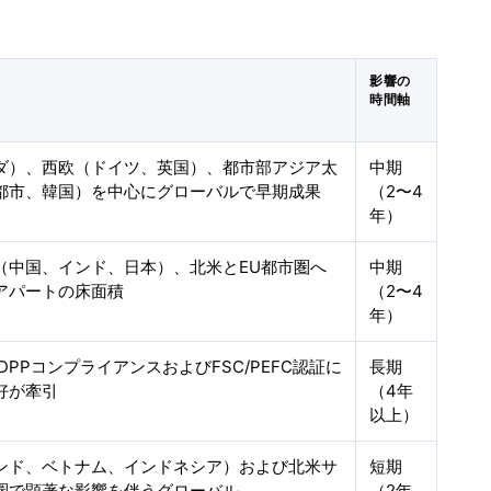
影響の
時間軸
ダ）、西欧（ドイツ、英国）、都市部アジア太
中期
都市、韓国）を中心にグローバルで早期成果
（2〜4
年）
（中国、インド、日本）、北米とEU都市圏へ
中期
アパートの床面積
（2〜4
年）
/DPPコンプライアンスおよびFSC/PEFC認証に
長期
好が牽引
（4年
以上）
ンド、ベトナム、インドネシア）および北米サ
短期
圏で顕著な影響を伴うグローバル
（2年