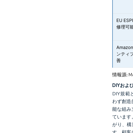
EU E
修理可
Amaz
ンティ
善
情報源: Mord
DIYお
DIY規
わず創造
能な組み
ています
がり、構
す。顧客