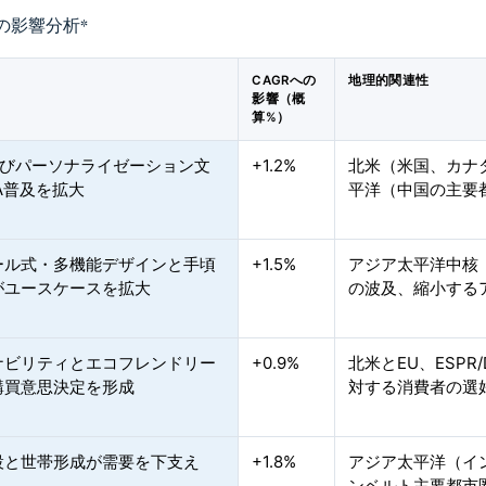
の影響分析
*
CAGRへの
地理的関連性
影響（概
算%）
よびパーソナライゼーション文
+1.2%
北米（米国、カナ
A普及を拡大
平洋（中国の主要
ール式・多機能デザインと手頃
+1.5%
アジア太平洋中核
がユースケースを拡大
の波及、縮小する
ナビリティとエコフレンドリー
+0.9%
北米とEU、ESPR
購買意思決定を形成
対する消費者の選
設と世帯形成が需要を下支え
+1.8%
アジア太平洋（イ
ンベルト主要都市