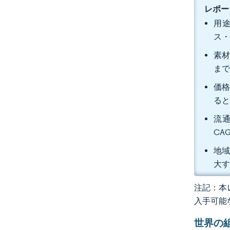
レポー
用途
ス・
素材
まで
価格
る
流通
CA
地域
大
注記：本レ
入手可能
世界の