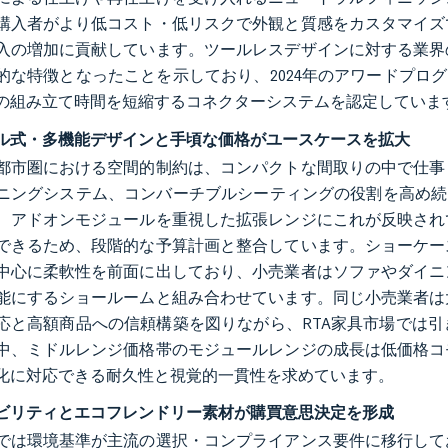
購入者がより低コスト・低リスクで外観と質感をカスタマイズ
入の増加に貢献しています。ツールレスデザインに対する業界
的な特徴となったことを示しており、2024年のアワードプロ
の組み立て時間を短縮するコネクターシステムを認定していま
ル式・多機能デザインと手頃な価格がユースケースを拡大
都市圏における空間的制約は、コンパクトな間取りの中で仕事
ニングシステム、コンバーチブルシーティングの役割を高め続
、アドオンモジュールを重視した拡張レンジにこれが反映され
できるため、段階的な予算計画と整合しています。ショーケー
中心に柔軟性を前面に出しており、小売業者はソファやダイニ
能にするショールームと組み合わせています。同じ小売業者は
応と高額商品への信頼構築を図りながら、RTA家具市場では
中、ミドルレンジ価格帯のモジュールレンジの成長は低価格コ
化に対応できる耐久性と視覚的一貫性を求めています。
ビリティとエコフレンドリー素材が購買意思決定を形成
では環境基準が主流の選択・コンプライアンス要件に移行して