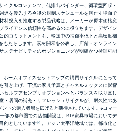
リサイクルコンテンツ、低排出バインダー、循環型回収・
調達を優先する今後の規制スケジュールを満たす場面で
材料投入を推進する製品戦略は、メーカーが原木価格変
プライアンス信頼性を高めるのに役立ちます。デザイン
公的コミットメントも、輸送中の損傷率低下と高密度梱
性をもたらします。素材開示を公表し、店舗・オンライン
サステナビリティのポジショニングが明確かつ検証可能
納、ホームオフィスセットアップの購買サイクルにとって
を引き上げ、下流の家具予算とチャネルミックスに影響
いセルフアセンブリオプションへとバランスを取り直し
室・居間の補充・リフレッシュサイクルが、耐久性のあ
メントの購入者層を広げると期待されています。eコマー
一部の都市圏での店舗開設は、RTA家具市場においてデ
[3]
目的としています
。アジア太平洋地域では、都市化と