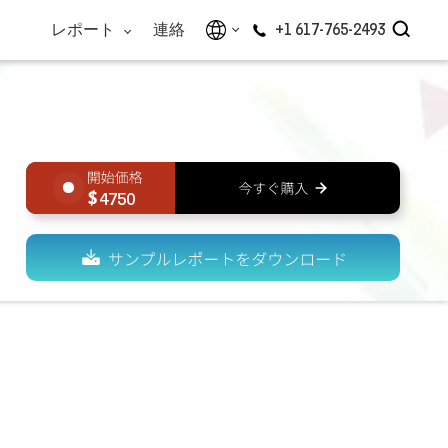
レポート
連絡
+1 617-765-2493
4750