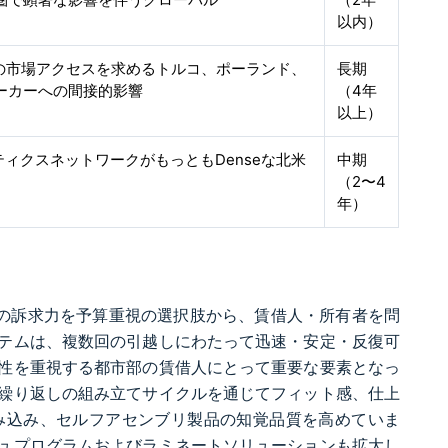
以内）
への市場アクセスを求めるトルコ、ポーランド、
長期
ーカーへの間接的影響
（4年
以上）
スティクスネットワークがもっともDenseな北米
中期
（2〜4
年）
トの訴求力を予算重視の選択肢から、賃借人・所有者を問
テムは、複数回の引越しにわたって迅速・安定・反復可
性を重視する都市部の賃借人にとって重要な要素となっ
繰り返しの組み立てサイクルを通じてフィット感、仕上
み込み、セルフアセンブリ製品の知覚品質を高めていま
ュプログラムおよびラミネートソリューションも拡大し