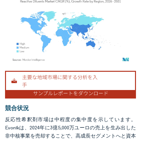
画像 © Mordor Intelligence。再利用にはCC BY 4.0の表示が必要です。
競合状況
反応性希釈剤市場は中程度の集中度を示しています。
Evonikは、2024年に3億5,000万ユーロの売上を生み出した
非中核事業を売却することで、高成長セグメントへと資本