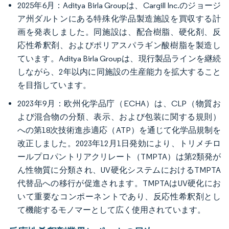
2025年6月：Aditya Birla Groupは、Cargill Inc.のジョージ
ア州ダルトンにある特殊化学品製造施設を買収する計
画を発表しました。同施設は、配合樹脂、硬化剤、反
応性希釈剤、およびポリアスパラギン酸樹脂を製造し
ています。Aditya Birla Groupは、現行製品ラインを継続
しながら、2年以内に同施設の生産能力を拡大すること
を目指しています。
2023年9月：欧州化学品庁（ECHA）は、CLP（物質お
よび混合物の分類、表示、および包装に関する規則）
への第18次技術進歩適応（ATP）を通じて化学品規制を
改正しました。2023年12月1日発効により、トリメチロ
ールプロパントリアクリレート（TMPTA）は第2類発が
ん性物質に分類され、UV硬化システムにおけるTMPTA
代替品への移行が促進されます。TMPTAはUV硬化にお
いて重要なコンポーネントであり、反応性希釈剤とし
て機能するモノマーとして広く使用されています。