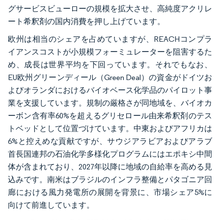
グサービスビューローの規模を拡大させ、高純度アクリレ
ート希釈剤の国内消費を押し上げています。
欧州は相当のシェアを占めていますが、REACHコンプラ
イアンスコストが小規模フォーミュレーターを阻害するた
め、成長は世界平均を下回っています。それでもなお、
EU欧州グリーンディール（Green Deal）の資金がドイツお
よびオランダにおけるバイオベース化学品のパイロット事
業を支援しています。規制の厳格さが同地域を、バイオカ
ーボン含有率60%を超えるグリセロール由来希釈剤のテス
トベッドとして位置づけています。中東およびアフリカは
6%と控えめな貢献ですが、サウジアラビアおよびアラブ
首長国連邦の石油化学多様化プログラムにはエポキシ中間
体が含まれており、2027年以降に地域の自給率を高める見
込みです。南米はブラジルのインフラ整備とパタゴニア回
廊における風力発電所の展開を背景に、市場シェア5%に
向けて前進しています。