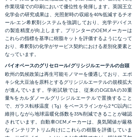
作業現場での印刷において優位性を発揮します。英国王立
化学会の研究成果は、光照射時の収縮を40%低減するチオ
ール-エン希釈剤システムを強調しており、光学デバイス
の製造精度が向上します。プリンターのOEMメーカーは
これらの指標を基準に樹脂キットを評価するようになって
おり、希釈剤の化学がサービス契約における差別化要素と
なっています。
バイオベースのグリセロール/グリシジルエーテルの台頭
欧州の気候政策は再生可能モノマーを優遇しており、エポ
キシ化大豆油を原料とするグリシジルエーテルの規模拡大
が進んでいます。学術試験では、従来のDGEBAの30重
量%をカルダノールグリシジルエーテルで置換すること
で、ガラス転移温度（Tg）をベースラインから2 °C以内に
維持しながら地球温暖化係数を35%削減できることが確認
されています。自動車OEMメーカーは、臭気閾値が厳格
なインテリアトリム向けにこれらの樹脂を評価していま