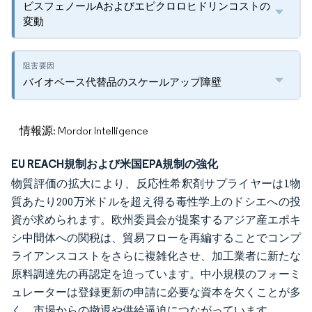
ビスフェノールAおよびエピクロロヒドリンコストの
変動
バイオベース代替品のスケールアップ障壁
情報源: Mordor Intelligence
EU REACH規制および米国EPA規制の強化
物質評価の拡大により、反応性希釈剤サプライヤーは1物
質あたり200万米ドルを超え得る毒性学上のドシエへの投
資が求められます。欧州委員会が提案するアジア産エポキ
シ中間体への関税は、貿易フローを再編することでコンプ
ライアンスコストをさらに複雑化させ、加工業者に新たな
原料調達先の再認定を迫っています。中小規模のフォーミ
ュレーターは登録更新の申請に必要な資本を欠くことが多
く、市場からの撤退や供給逼迫につながっています。