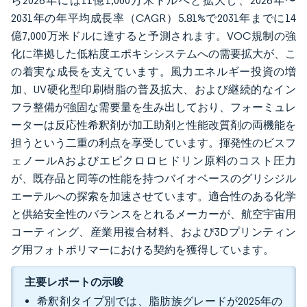
ら2026年には11億1,000万米ドルへと拡大し、2026年〜
2031年の年平均成長率（CAGR）5.81%で2031年までに14
億7,000万米ドルに達すると予測されます。VOC規制の強
化に準拠した低粘度エポキシシステムへの需要拡大が、こ
の着実な成長を支えています。風力エネルギー投資の増
加、UV硬化型印刷樹脂の普及拡大、および継続的なイン
フラ整備が強固な需要量を生み出しており、フォーミュレ
ーターは反応性希釈剤が加工助剤と性能改質剤の両機能を
担うという二重の利点を享受しています。揮発性のビスフ
ェノールAおよびエピクロロヒドリン原料のコスト圧力
が、既存品と同等の性能を持つバイオベースのグリシジル
エーテルへの探索を加速させています。適合性のある化学
と供給安全性のバランスをとれるメーカーが、航空宇宙用
コーティング、産業用複合材料、および3Dプリンティン
グ用フォトポリマーにおける契約を獲得しています。
主要レポートの示唆
希釈剤タイプ別では、脂肪族グレードが2025年の