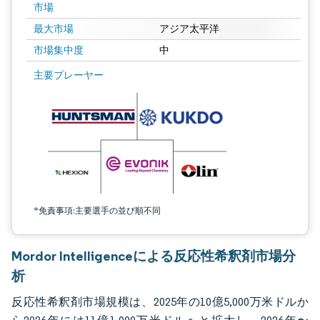
市場
最大市場
アジア太平洋
市場集中度
中
画像 © Mordor Intelligence。再利用にはCC BY 4.0の表示が必要です。
主要プレーヤー
*免責事項:主要選手の並び順不同
Mordor Intelligenceによる反応性希釈剤市場分
析
反応性希釈剤市場規模は、2025年の10億5,000万米ドルか