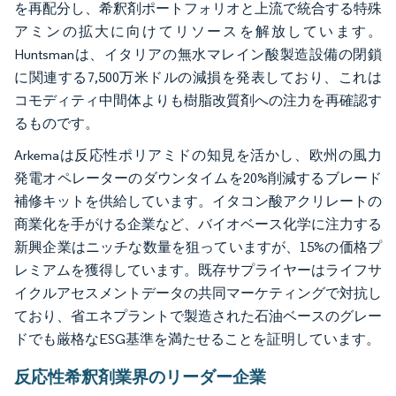
を再配分し、希釈剤ポートフォリオと上流で統合する特殊
アミンの拡大に向けてリソースを解放しています。
Huntsmanは、イタリアの無水マレイン酸製造設備の閉鎖
に関連する7,500万米ドルの減損を発表しており、これは
コモディティ中間体よりも樹脂改質剤への注力を再確認す
るものです。
Arkemaは反応性ポリアミドの知見を活かし、欧州の風力
発電オペレーターのダウンタイムを20%削減するブレード
補修キットを供給しています。イタコン酸アクリレートの
商業化を手がける企業など、バイオベース化学に注力する
新興企業はニッチな数量を狙っていますが、15%の価格プ
レミアムを獲得しています。既存サプライヤーはライフサ
イクルアセスメントデータの共同マーケティングで対抗し
ており、省エネプラントで製造された石油ベースのグレー
ドでも厳格なESG基準を満たせることを証明しています。
反応性希釈剤業界のリーダー企業