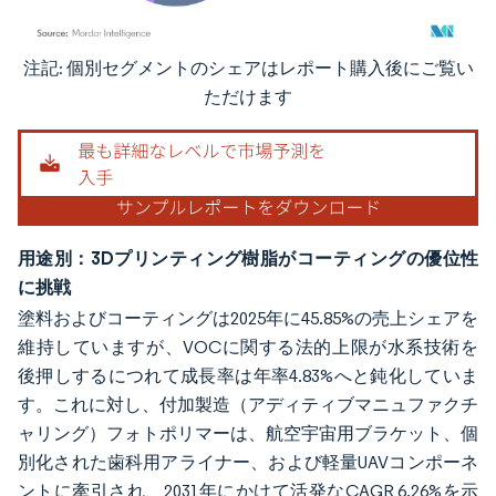
注記: 個別セグメントのシェアはレポート購入後にご覧い
画像 © Mordor Intelligence。再利用にはCC BY 4.0の表示が必要です。
ただけます
用途別：3Dプリンティング樹脂がコーティングの優位性
に挑戦
塗料およびコーティングは2025年に45.85%の売上シェアを
維持していますが、VOCに関する法的上限が水系技術を
後押しするにつれて成長率は年率4.83%へと鈍化していま
す。これに対し、付加製造（アディティブマニュファクチ
ャリング）フォトポリマーは、航空宇宙用ブラケット、個
別化された歯科用アライナー、および軽量UAVコンポーネ
ントに牽引され、2031年にかけて活発なCAGR 6.26%を示