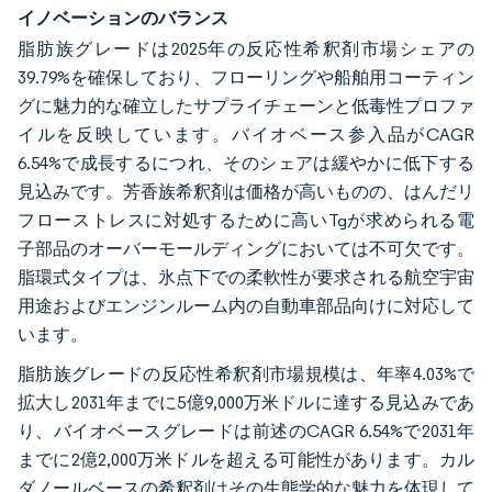
イノベーションのバランス
脂肪族グレードは2025年の反応性希釈剤市場シェアの
39.79%を確保しており、フローリングや船舶用コーティン
グに魅力的な確立したサプライチェーンと低毒性プロファ
イルを反映しています。バイオベース参入品がCAGR
6.54%で成長するにつれ、そのシェアは緩やかに低下する
見込みです。芳香族希釈剤は価格が高いものの、はんだリ
フローストレスに対処するために高いTgが求められる電
子部品のオーバーモールディングにおいては不可欠です。
脂環式タイプは、氷点下での柔軟性が要求される航空宇宙
用途およびエンジンルーム内の自動車部品向けに対応して
います。
脂肪族グレードの反応性希釈剤市場規模は、年率4.03%で
拡大し2031年までに5億9,000万米ドルに達する見込みであ
り、バイオベースグレードは前述のCAGR 6.54%で2031年
までに2億2,000万米ドルを超える可能性があります。カル
ダノールベースの希釈剤はその生態学的な魅力を体現して