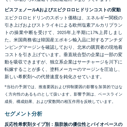
ビスフェノールAおよびエピクロロヒドリンコストの変動
エピクロロヒドリンのスポット価格は、エネルギー関税の
引き上げおよびストライキによる欧州塩素アルカリプラン
トの操業中断を受けて、2025年上半期に17%上昇しまし
た。米国商務省は韓国産エポキシ輸入品に対するアンチダ
ンピングマージンを確認しており、北米の購買者の現地着
コストを引き上げています。垂直統合型の企業は一部の変
動を吸収できますが、独立系企業はサーチャージを川下に
転嫁することが多く、塗料メーカーのマージンを圧迫し、
新しい希釈剤への代替速度を鈍化させています。
*当社の予測では、推進要因および抑制要因の影響を加算的ではな
く方向性のあるものとして扱います。影響予測は、ベースライン
成長、構成効果、および変数間の相互作用を反映しています。
セグメント分析
反応性希釈剤タイプ別：脂肪族の優位性とバイオベースの