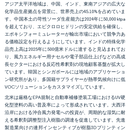
アジア太平洋地域は、中国、インド、東南アジアの広大な
化学品生産拠点を背景に、世界売上の45.10%を占めていま
す。中国本土の苛性ソーダ生産能力は2024年に50,000 ktpa
を超えており、エピクロロヒドリンの安定供給を確保し、
エポキシフォーミュレーターが輸出市場において競争力あ
る価格設定を行えるようにしています。インドの特殊化学
品売上高は2025年に500億米ドルに達すると見込まれてお
り、風力エネルギー用ナセルや電子部品仕上げなどの高成
長セクターにおける反応性希釈剤の現地顧客基盤が拡大し
ています。韓国とシンガポールには地域のアプリケーショ
ン研究所があり、多国籍サプライヤーが熱帯気候向けに低
VOCソリューションをカスタマイズしています。
北米は厳格なEPA規制と自動車補修塗装工場におけるUV硬
化型塗料の高い普及率によって形成されています。大西洋
沿岸における沖合風力発電への投資が、周期的な湿気に耐
える希釈剤調整型注入樹脂の調達を促進しています。先進
製造業向けの連邦インセンティブが樹脂3Dプリンティン