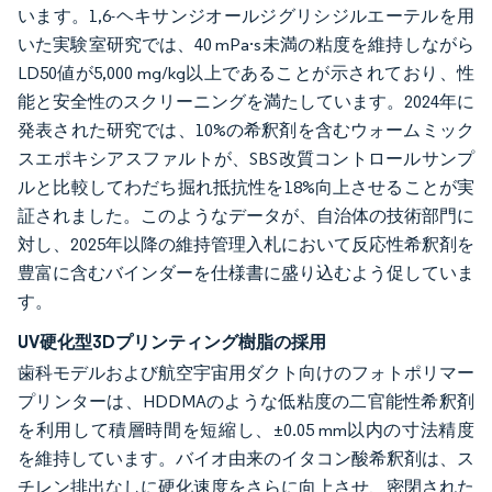
います。1,6-ヘキサンジオールジグリシジルエーテルを用
いた実験室研究では、40 mPa·s未満の粘度を維持しながら
LD50値が5,000 mg/kg以上であることが示されており、性
能と安全性のスクリーニングを満たしています。2024年に
発表された研究では、10%の希釈剤を含むウォームミック
スエポキシアスファルトが、SBS改質コントロールサンプ
ルと比較してわだち掘れ抵抗性を18%向上させることが実
証されました。このようなデータが、自治体の技術部門に
対し、2025年以降の維持管理入札において反応性希釈剤を
豊富に含むバインダーを仕様書に盛り込むよう促していま
す。
UV硬化型3Dプリンティング樹脂の採用
歯科モデルおよび航空宇宙用ダクト向けのフォトポリマー
プリンターは、HDDMAのような低粘度の二官能性希釈剤
を利用して積層時間を短縮し、±0.05 mm以内の寸法精度
を維持しています。バイオ由来のイタコン酸希釈剤は、ス
チレン排出なしに硬化速度をさらに向上させ、密閉された