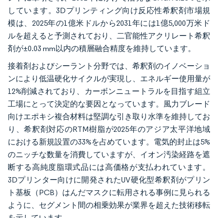
しています。3Dプリンティング向け反応性希釈剤市場規
模は、2025年の1億米ドルから2031年には1億5,000万米ド
ルを超えると予測されており、二官能性アクリレート希釈
剤が±0.03 mm以内の積層融合精度を維持しています。
接着剤およびシーラント分野では、希釈剤のイノベーショ
ンにより低温硬化サイクルが実現し、エネルギー使用量が
12%削減されており、カーボンニュートラルを目指す組立
工場にとって決定的な要因となっています。風力ブレード
向けエポキシ複合材料は堅調な引き取り水準を維持してお
り、希釈剤対応のRTM樹脂が2025年のアジア太平洋地域
における新規設置の33%を占めています。電気的封止は5%
のニッチな数量を消費していますが、イオン汚染経路を遮
断する高純度脂環式品には高価格が支払われています。
3Dプリンター向けに開発されたUV硬化型希釈剤がプリン
ト基板（PCB）はんだマスクに転用される事例に見られる
ように、セグメント間の相乗効果が業界を超えた技術移転
を示しています。