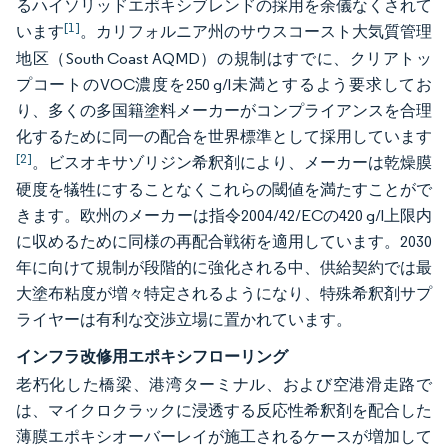
るハイソリッドエポキシブレンドの採用を余儀なくされて
[1]
います
。カリフォルニア州のサウスコースト大気質管理
地区（South Coast AQMD）の規制はすでに、クリアトッ
プコートのVOC濃度を250 g/l未満とするよう要求してお
り、多くの多国籍塗料メーカーがコンプライアンスを合理
化するために同一の配合を世界標準として採用しています
[2]
。ビスオキサゾリジン希釈剤により、メーカーは乾燥膜
硬度を犠牲にすることなくこれらの閾値を満たすことがで
きます。欧州のメーカーは指令2004/42/ECの420 g/l上限内
に収めるために同様の再配合戦術を適用しています。2030
年に向けて規制が段階的に強化される中、供給契約では最
大塗布粘度が増々特定されるようになり、特殊希釈剤サプ
ライヤーは有利な交渉立場に置かれています。
インフラ改修用エポキシフローリング
老朽化した橋梁、港湾ターミナル、および空港滑走路で
は、マイクロクラックに浸透する反応性希釈剤を配合した
薄膜エポキシオーバーレイが施工されるケースが増加して