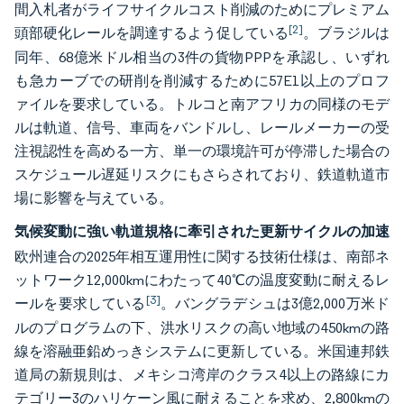
間入札者がライフサイクルコスト削減のためにプレミアム
[2]
頭部硬化レールを調達するよう促している
。ブラジルは
同年、68億米ドル相当の3件の貨物PPPを承認し、いずれ
も急カーブでの研削を削減するために57E1以上のプロフ
ァイルを要求している。トルコと南アフリカの同様のモデ
ルは軌道、信号、車両をバンドルし、レールメーカーの受
注視認性を高める一方、単一の環境許可が停滞した場合の
スケジュール遅延リスクにもさらされており、鉄道軌道市
場に影響を与えている。
気候変動に強い軌道規格に牽引された更新サイクルの加速
欧州連合の2025年相互運用性に関する技術仕様は、南部ネ
ットワーク12,000kmにわたって40℃の温度変動に耐えるレ
[3]
ールを要求している
。バングラデシュは3億2,000万米ド
ルのプログラムの下、洪水リスクの高い地域の450kmの路
線を溶融亜鉛めっきシステムに更新している。米国連邦鉄
道局の新規則は、メキシコ湾岸のクラス4以上の路線にカ
テゴリー3のハリケーン風に耐えることを求め、2,800kmの