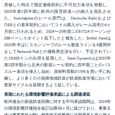
突破した時点で固定価格契約に不可抗力条項を発動し、
2025年第2四半期に欧州の国営鉄道への納入を混乱させ
た。Voestalpineのレール部門は、Deutsche Bahnおよび
ÖBBとの基本契約においてコイル購入がレール請求の6ヶ
月前に行われるため、2024〜25年度にEBITDAマージンが
280ベーシスポイント低下したと報告した。British Steelは
2025年半ばにスカンソープのレール製造ラインを4週間停
止してNetwork Railとの価格再交渉を行い、予定されてい
た18,000トンの出荷を延期した。Steel Dynamicsは2025年
第3四半期から北米の新規レール契約に四半期ごとのパス
スルー条項を挿入し始め、原材料変動の70%を買い手に転
嫁し、より多くの小規模地域鉄道が鉄道軌道市場において
更新サイクルを延期するよう促している。
長期にわたる環境影響評価承認による調達遅延
欧州連合の新規鉄道回廊に対する平均承認期間は、2024年
の環境影響評価指令改訂以降38ヶ月に延びており、事業主
体は審査要件が軽い都市地下鉄整備に近期予算を振り替え