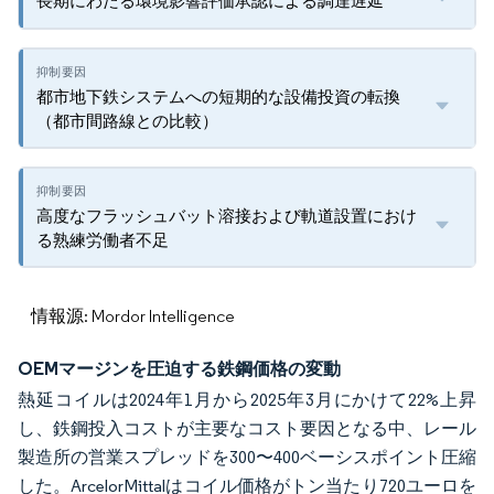
長期にわたる環境影響評価承認による調達遅延
都市地下鉄システムへの短期的な設備投資の転換
（都市間路線との比較）
高度なフラッシュバット溶接および軌道設置におけ
る熟練労働者不足
情報源: Mordor Intelligence
OEMマージンを圧迫する鉄鋼価格の変動
熱延コイルは2024年1月から2025年3月にかけて22%上昇
し、鉄鋼投入コストが主要なコスト要因となる中、レール
製造所の営業スプレッドを300〜400ベーシスポイント圧縮
した。ArcelorMittalはコイル価格がトン当たり720ユーロを