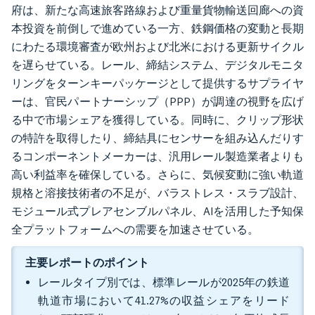
府は、新たな高速旅客路線および重量貨物輸送回廊への資
本投資を前倒しで進めている一方、鉄鋼価格の変動と長期
にわたる環境審査が欧州および北米における更新サイクル
を遅らせている。レール、締結システム、デジタルモニタ
リングをターンキーパッケージとして提供するサプライヤ
ーは、官民パートナーシップ（PPP）が調達の視野を広げ
る中で市場シェアを獲得している。同時に、クリップ形状
の特許を取得したり、締結具にセンサーを組み込んだりす
るコンポーネントメーカーは、汎用レール製造業者よりも
高い利益率を確保している。さらに、気候変動に強い軌道
規格と溶接技術者の不足が、バラストレス・スラブ設計、
モジュール式プレアセンブルパネル、AIを活用した予知保
全プラットフォームへの需要を加速させている。
主要レポートのポイント
レールタイプ別では、標準レールが2025年の鉄道
軌道市場において41.27%の収益シェアをリード