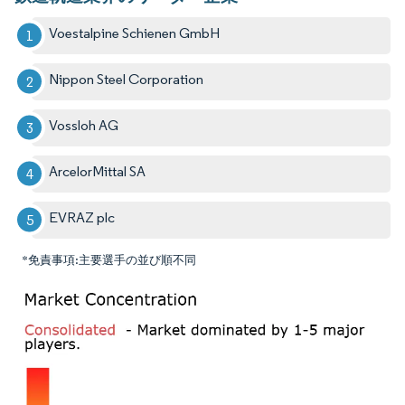
Voestalpine Schienen GmbH
Nippon Steel Corporation
Vossloh AG
ArcelorMittal SA
EVRAZ plc
*免責事項:主要選手の並び順不同