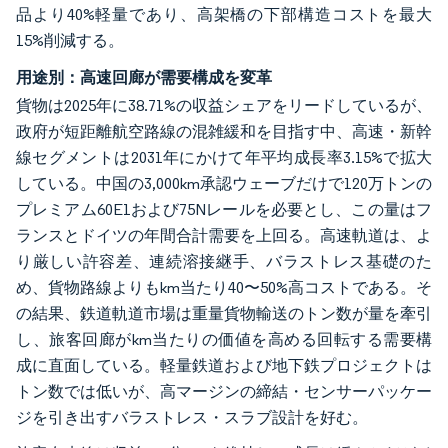
品より40%軽量であり、高架橋の下部構造コストを最大
15%削減する。
用途別：高速回廊が需要構成を変革
貨物は2025年に38.71%の収益シェアをリードしているが、
政府が短距離航空路線の混雑緩和を目指す中、高速・新幹
線セグメントは2031年にかけて年平均成長率3.15%で拡大
している。中国の3,000km承認ウェーブだけで120万トンの
プレミアム60E1および75Nレールを必要とし、この量はフ
ランスとドイツの年間合計需要を上回る。高速軌道は、よ
り厳しい許容差、連続溶接継手、バラストレス基礎のた
め、貨物路線よりもkm当たり40〜50%高コストである。そ
の結果、鉄道軌道市場は重量貨物輸送のトン数が量を牽引
し、旅客回廊がkm当たりの価値を高める回転する需要構
成に直面している。軽量鉄道および地下鉄プロジェクトは
トン数では低いが、高マージンの締結・センサーパッケー
ジを引き出すバラストレス・スラブ設計を好む。