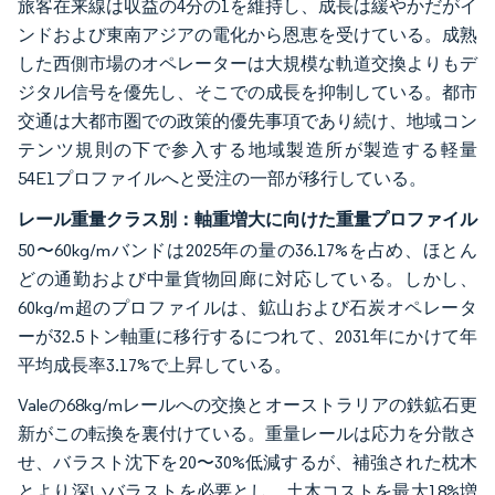
旅客在来線は収益の4分の1を維持し、成長は緩やかだがイ
ンドおよび東南アジアの電化から恩恵を受けている。成熟
した西側市場のオペレーターは大規模な軌道交換よりもデ
ジタル信号を優先し、そこでの成長を抑制している。都市
交通は大都市圏での政策的優先事項であり続け、地域コン
テンツ規則の下で参入する地域製造所が製造する軽量
54E1プロファイルへと受注の一部が移行している。
レール重量クラス別：軸重増大に向けた重量プロファイル
50〜60kg/mバンドは2025年の量の36.17%を占め、ほとん
どの通勤および中量貨物回廊に対応している。しかし、
60kg/m超のプロファイルは、鉱山および石炭オペレータ
ーが32.5トン軸重に移行するにつれて、2031年にかけて年
平均成長率3.17%で上昇している。
Valeの68kg/mレールへの交換とオーストラリアの鉄鉱石更
新がこの転換を裏付けている。重量レールは応力を分散さ
せ、バラスト沈下を20〜30%低減するが、補強された枕木
とより深いバラストを必要とし、土木コストを最大18%増