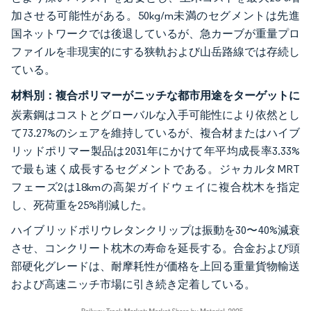
加させる可能性がある。50kg/m未満のセグメントは先進
国ネットワークでは後退しているが、急カーブが重量プロ
ファイルを非現実的にする狭軌および山岳路線では存続し
ている。
材料別：複合ポリマーがニッチな都市用途をターゲットに
炭素鋼はコストとグローバルな入手可能性により依然とし
て73.27%のシェアを維持しているが、複合材またはハイブ
リッドポリマー製品は2031年にかけて年平均成長率3.33%
で最も速く成長するセグメントである。ジャカルタMRT
フェーズ2は18kmの高架ガイドウェイに複合枕木を指定
し、死荷重を25%削減した。
ハイブリッドポリウレタンクリップは振動を30〜40%減衰
させ、コンクリート枕木の寿命を延長する。合金および頭
部硬化グレードは、耐摩耗性が価格を上回る重量貨物輸送
および高速ニッチ市場に引き続き定着している。