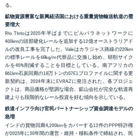
る。
鉱物資源豊富な新興経済国における重量貨物輸送軌道の需
要増大
Rio Tintoは2025年半ばまでにピルバラネットワークに
400kmの頭部硬化レールを追加する12億オーストラリアド
ルの改良工事を完了した。Valeはカラジャス路線の220km
の標準レールを68kg/m代替品に交換し始め、研削サイク
ルを40%削減することを目標としている。南アフリカの
861km石炭回廊の18万トンの57E1プロファイルに関する更
新契約は、2024年末にEVRAZに発注された。各プロジェ
クトは、商品価格が堅調な場合、鉱山会社が完全な軌道再
建よりも段階的なレール投資を好む傾向を示している。
鉄道インフラ向け官民パートナーシップ資金調達モデルの
急増
インドの貨物回廊4,200kmをカバーする12件のPPP特許権
が2025年に30年間の運営・維持・移転条件で締結され、民