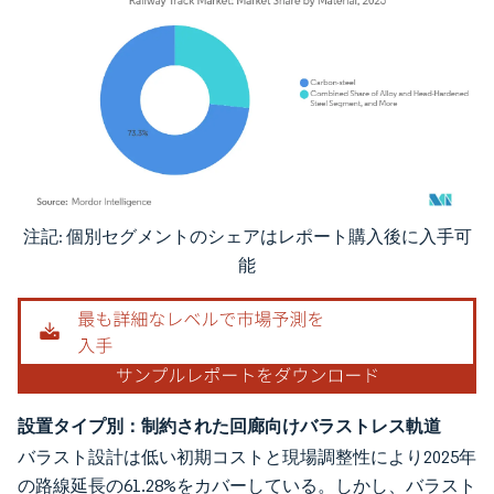
注記: 個別セグメントのシェアはレポート購入後に入手可
画像 © Mordor Intelligence。再利用にはCC BY 4.0の表示が必要です。
能
設置タイプ別：制約された回廊向けバラストレス軌道
バラスト設計は低い初期コストと現場調整性により2025年
の路線延長の61.28%をカバーしている。しかし、バラスト