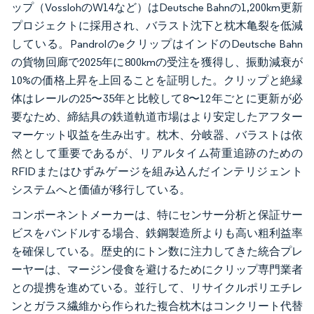
ップ（VosslohのW14など）はDeutsche Bahnの1,200km更新
プロジェクトに採用され、バラスト沈下と枕木亀裂を低減
している。PandrolのeクリップはインドのDeutsche Bahn
の貨物回廊で2025年に800kmの受注を獲得し、振動減衰が
10%の価格上昇を上回ることを証明した。クリップと絶縁
体はレールの25〜35年と比較して8〜12年ごとに更新が必
要なため、締結具の鉄道軌道市場はより安定したアフター
マーケット収益を生み出す。枕木、分岐器、バラストは依
然として重要であるが、リアルタイム荷重追跡のための
RFIDまたはひずみゲージを組み込んだインテリジェント
システムへと価値が移行している。
コンポーネントメーカーは、特にセンサー分析と保証サー
ビスをバンドルする場合、鉄鋼製造所よりも高い粗利益率
を確保している。歴史的にトン数に注力してきた統合プレ
ーヤーは、マージン侵食を避けるためにクリップ専門業者
との提携を進めている。並行して、リサイクルポリエチレ
ンとガラス繊維から作られた複合枕木はコンクリート代替