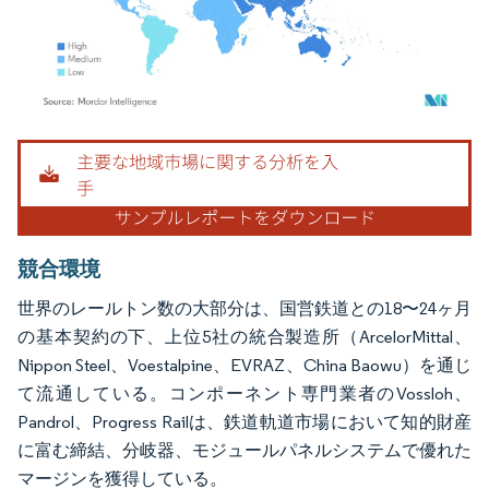
画像 © Mordor Intelligence。再利用にはCC BY 4.0の表示が必要です。
競合環境
世界のレールトン数の大部分は、国営鉄道との18〜24ヶ月
の基本契約の下、上位5社の統合製造所（ArcelorMittal、
Nippon Steel、Voestalpine、EVRAZ、China Baowu）を通じ
て流通している。コンポーネント専門業者のVossloh、
Pandrol、Progress Railは、鉄道軌道市場において知的財産
に富む締結、分岐器、モジュールパネルシステムで優れた
マージンを獲得している。