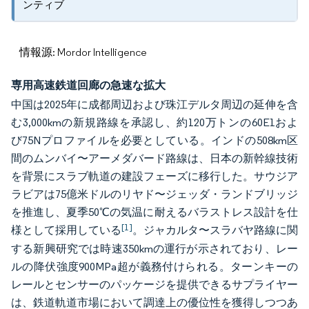
ンティブ
情報源: Mordor Intelligence
専用高速鉄道回廊の急速な拡大
中国は2025年に成都周辺および珠江デルタ周辺の延伸を含
む3,000kmの新規路線を承認し、約120万トンの60E1およ
び75Nプロファイルを必要としている。インドの508km区
間のムンバイ〜アーメダバード路線は、日本の新幹線技術
を背景にスラブ軌道の建設フェーズに移行した。サウジア
ラビアは75億米ドルのリヤド〜ジェッダ・ランドブリッジ
を推進し、夏季50℃の気温に耐えるバラストレス設計を仕
[1]
様として採用している
。ジャカルタ〜スラバヤ路線に関
する新興研究では時速350kmの運行が示されており、レー
ルの降伏強度900MPa超が義務付けられる。ターンキーの
レールとセンサーのパッケージを提供できるサプライヤー
は、鉄道軌道市場において調達上の優位性を獲得しつつあ