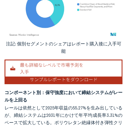
注記: 個別セグメントのシェアはレポート購入後に入手可
画像 © Mordor Intelligence。再利用にはCC BY 4.0の表示が必要です。
能
コンポーネント別：保守強度において締結システムがレー
ルを上回る
レールは依然として2025年収益の55.27%を生み出している
が、締結システムは2031年にかけて年平均成長率3.31%の
ペースで拡大している。ポリウレタン絶縁体付き弾性クリ