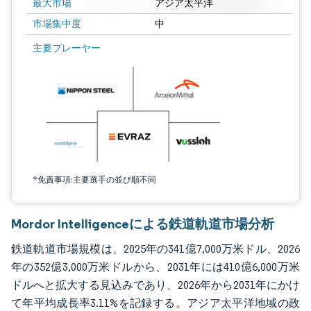
最大市場
アジア太平洋
市場集中度
中
画像 © Mordor Intelligence。再利用にはCC BY 4.0の表示が必要です。
主要プレーヤー
*免責事項:主要選手の並び順不同
Mordor Intelligenceによる鉄道軌道市場分析
鉄道軌道市場規模は、2025年の341億7,000万米ドル、2026
年の352億3,000万米ドルから、2031年には410億6,000万米
ドルへと拡大する見込みであり、2026年から2031年にかけ
て年平均成長率3.11%を記録する。アジア太平洋地域の政