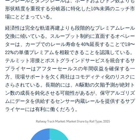
ーンレールとタングレールは、ポートおよびトン数よりも
形状精度を重視する分岐器に特化した10%未満のニッチ市
場にとどまっている。
経済性は完全な軌道再建よりも段階的なプレミアムレール
交換に傾いている。スループット制約に直面するオペレー
ターは、カーブでのレール寿命を40%延長することで18〜
22%の単価プレミアムを相殺できることを認識している。
テルミット溶接とポストグラインドサービスを統合するサ
プライヤーはアフターセールスの年間収益を確保する一
方、現場サポートを欠く商社はコモディティ化のリスクに
さらされている。長期的には、AI駆動の欠陥予測が絶対ト
ン数の成長を鈍化させる可能性があるが、保守アルゴリズ
ムにデータを供給するセンサー内蔵レールを提供するサプ
ライヤーには有利に働くだろう。