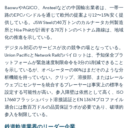
BaowuやAGICO、Ansteelなどの中国輸出業者は、一帯一
路のEPCバンドルを通じて欧州の提案より12〜15%安く提
供している。JSW Steelの40万トンのカルナータカ州製造
所とHòa Phátが計画する70万トンのベトナム路線は、地域
化の推進を示している。
デジタル対応のサービスが次の競争の場となっている。
Union PacificとNetwork Railのパイロットは、予知保全プラ
ットフォームが緊急速度制限命令を3分の1削減できること
を示しているが、オペレーターの80%はまだそのような分
析機能を持っていない。クリップ、溶接部、またはレール
ウェブにセンサーを統合するプレーヤーは事実上の標準を
設定する可能性が高い。参入障壁は依然として高く、ISO
17660フラッシュバット溶接認証とEN 13674プロファイル
適合には数百万ドルの品質保証ラボが必要であり、破壊的
参入を制限している。
鉄道軌道業界のリーダー企業