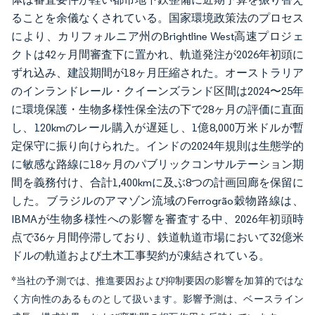
ることを余儀なくされている。国家環境政策法のプロセス
により、カリフォルニア州のBrightline West高速プロジェ
クトは42ヶ月間審査下に置かれ、軌道発注が2026年初頭に
ずれ込み、建設期間が18ヶ月圧縮された。オーストラリア
のインランドレール・クイーンズランド区間は2024〜25年
に環境保護・生物多様性保全法の下で28ヶ月の評価に直面
し、120kmのレール購入が遅延し、1億8,000万米ドルが暫
定保守に振り向けられた。インドの2024年規則は生態学的
に敏感な路線に18ヶ月のパブリックコンサルテーション期
間を義務付け、合計1,400kmに及ぶ8つの計画回廊を保留に
した。ブラジルのアマゾン流域のFerrogrão穀物路線は、
IBMAが生物多様性への影響を審査する中、2026年初頭時
点で36ヶ月間停滞しており、鉄道軌道市場において32億米
ドルの軌道および土木工事契約が凍結されている。
*当社の予測では、推進要因および抑制要因の影響を加算的ではな
く方向性のあるものとして扱います。影響予測は、ベースライン