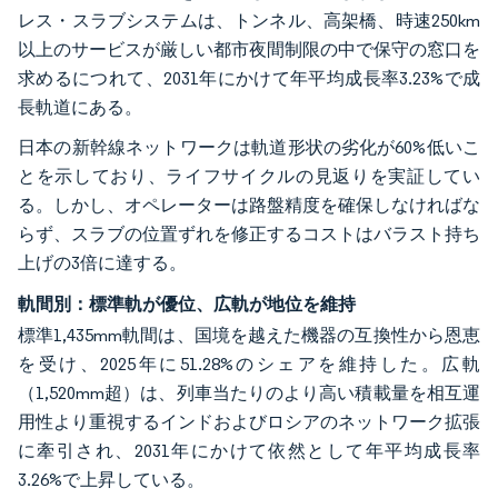
レス・スラブシステムは、トンネル、高架橋、時速250km
以上のサービスが厳しい都市夜間制限の中で保守の窓口を
求めるにつれて、2031年にかけて年平均成長率3.23%で成
長軌道にある。
日本の新幹線ネットワークは軌道形状の劣化が60%低いこ
とを示しており、ライフサイクルの見返りを実証してい
る。しかし、オペレーターは路盤精度を確保しなければな
らず、スラブの位置ずれを修正するコストはバラスト持ち
上げの3倍に達する。
軌間別：標準軌が優位、広軌が地位を維持
標準1,435mm軌間は、国境を越えた機器の互換性から恩恵
を受け、2025年に51.28%のシェアを維持した。広軌
（1,520mm超）は、列車当たりのより高い積載量を相互運
用性より重視するインドおよびロシアのネットワーク拡張
に牽引され、2031年にかけて依然として年平均成長率
3.26%で上昇している。