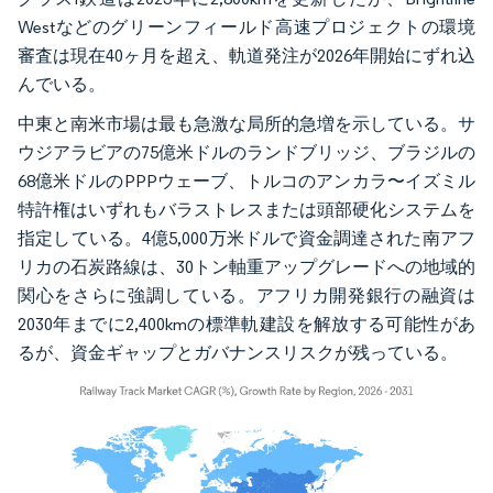
Westなどのグリーンフィールド高速プロジェクトの環境
審査は現在40ヶ月を超え、軌道発注が2026年開始にずれ込
んでいる。
中東と南米市場は最も急激な局所的急増を示している。サ
ウジアラビアの75億米ドルのランドブリッジ、ブラジルの
68億米ドルのPPPウェーブ、トルコのアンカラ〜イズミル
特許権はいずれもバラストレスまたは頭部硬化システムを
指定している。4億5,000万米ドルで資金調達された南アフ
リカの石炭路線は、30トン軸重アップグレードへの地域的
関心をさらに強調している。アフリカ開発銀行の融資は
2030年までに2,400kmの標準軌建設を解放する可能性があ
るが、資金ギャップとガバナンスリスクが残っている。