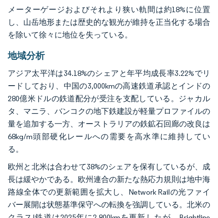
メーターゲージおよびそれより狭い軌間は約18%に位置
し、山岳地形または歴史的な観光が維持を正当化する場合
を除いて徐々に地位を失っている。
地域分析
アジア太平洋は34.18%のシェアと年平均成長率3.22%でリ
ードしており、中国の3,000kmの高速鉄道承認とインドの
280億米ドルの鉄道配分が受注を支配している。ジャカル
タ、マニラ、バンコクの地下鉄建設が軽量プロファイルの
量を追加する一方、オーストラリアの鉄鉱石回廊の改良は
68kg/m頭部硬化レールへの需要を高水準に維持してい
る。
欧州と北米は合わせて38%のシェアを保有しているが、成
長は緩やかである。欧州連合の新たな熱応力規則は地中海
路線全体での更新範囲を拡大し、Network Railの光ファイ
バー展開は状態基準保守への転換を強調している。北米の
クラスI鉄道は2025年に2,800kmを更新したが、Brightline