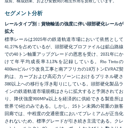
成長、構成効果、および変数間の相互作用を反映しています。
セグメント分析
レールタイプ別：貨物輸送の強度に伴い頭部硬化レールが
拡大
標準レールは2025年の鉄道軌道市場において依然として
41.27%を占めているが、頭部硬化プロファイルは鉱山路線
での40トン軸重アップグレードの恩恵を受け、2031年にか
けて年平均成長率3.13%を記録している。Rio Tintoの
400kmピルバラ改良工事と南アフリカの18万トンEVRAZ契
約は、カーブおよび高応力ゾーンにおけるブリネル硬さ
380以上への移行を浮き彫りにしている。頭部硬化製品ラ
インの鉄道軌道市場規模はさらに拡大すると予測されてお
り、降伏強度900MPa以上を経済的に供給できる製造所は
世界で6社のみである。しかし、25トン未満の荷重の旅客
回廊では、中程度の交通密度においてプレミアムが正当化
されないため、標準グレードが引き続き主流である。クレ