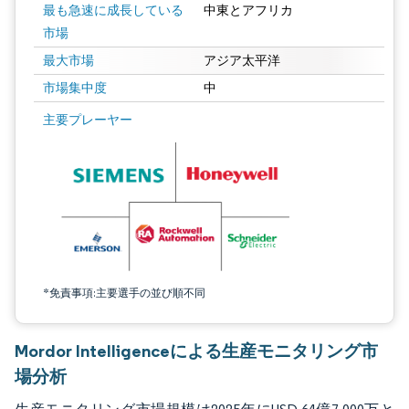
最も急速に成長している
中東とアフリカ
市場
最大市場
アジア太平洋
市場集中度
中
画像 © Mordor Intelligence。再利用にはCC BY 4.0の表示が必要です。
主要プレーヤー
*免責事項:主要選手の並び順不同
Mordor Intelligenceによる生産モニタリング市
場分析