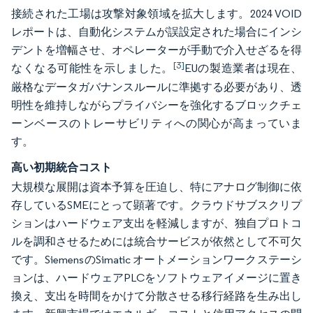
接続された工場は攻撃対象領域を拡大します。2024 VOID
レポートは、自動化システムが誤設定された場合にインシ
デントを増幅させ、オペレーターが手動で介入せざるを得
[3]
なくなる可能性を示しました。
EUの製造業者は現在、
厳格なデータガバナンスルールに準拠する必要があり、透
明性を維持しながらプライバシーを強化するブロックチェ
ーンベースのトレーサビリティへの関心が高まっていま
す。
高い初期統合コスト
大規模な展開は資本予算を圧迫し、特にアナログ制御に依
存しているSMEにとって顕著です。クラウドサブスクリプ
ションはハードウェア支出を軽減しますが、独自プロトコ
ルを調和させるためには統合サービスが依然として不可欠
です。SiemensのSimatic オートメーションワークステーシ
ョンは、ハードウェアPLCをソフトウェアイメージに置き
換え、支出を時間をかけて分散させる移行経路を生み出し