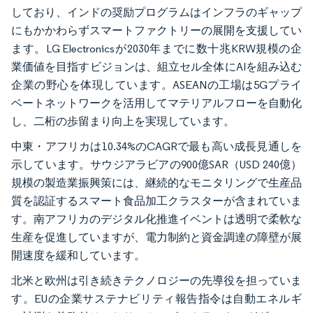
しており、インドの奨励プログラムはインフラのギャップ
にもかかわらずスマートファクトリーの展開を支援してい
ます。LG Electronicsが2030年までに数十兆KRW規模の企
業価値を目指すビジョンは、組立セル全体にAIを組み込む
企業の野心を体現しています。ASEANの工場は5Gプライ
ベートネットワークを活用してマテリアルフローを自動化
し、二桁の歩留まり向上を実現しています。
中東・アフリカは10.34%のCAGRで最も高い成長見通しを
示しています。サウジアラビアの900億SAR（USD 240億）
規模の製造業振興策には、継続的なモニタリングで生産品
質を認証するスマート食品加工クラスターが含まれていま
す。南アフリカのデジタル化推進イベントは透明で柔軟な
生産を促進していますが、電力制約と資金調達の障壁が展
開速度を緩和しています。
北米と欧州は引き続きテクノロジーの先導役を担っていま
す。EUの企業サステナビリティ報告指令は自動エネルギ