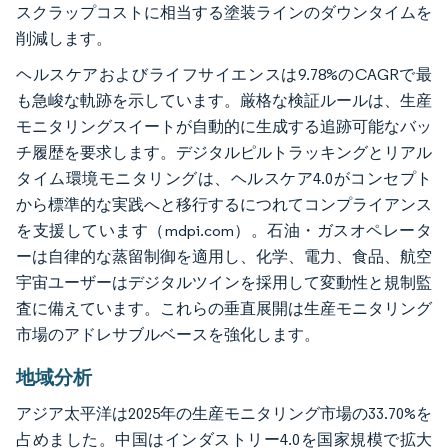
スクラップコストに相当する塗装ラインのダウンタイムを
削減します。
ヘルスケアおよびライフサイエンスは9.78%のCAGRで最
も急峻な軌跡を示しています。厳格な検証ルールは、生産
モニタリングスイートが自動的に生成する追跡可能なバッ
チ履歴を要求します。デジタルピルトラッキングとリアル
タイム環境モニタリングは、ヘルスケア4.0がコンセプト
から標準的な実践へと移行するにつれてコンプライアンス
を支援しています（mdpi.com）。石油・ガスオペレータ
ーは自律的な蒸留制御を適用し、化学、電力、食品、航空
宇宙ユーザーはデジタルツインを採用して変動性と規制監
査に備えています。これらの垂直展開は生産モニタリング
市場のアドレサブルベースを強化します。
地域分析
アジア太平洋は2025年の生産モニタリング市場の33.70%を
占めました。中国はインダストリー4.0を国家規模で拡大