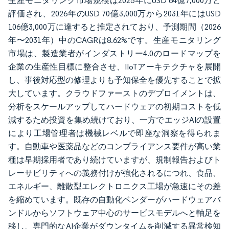
生産モニタリング市場規模は2025年にUSD 64億7,000万と
評価され、2026年のUSD 70億3,000万から2031年にはUSD
106億3,000万に達すると推定されており、予測期間（2026
年〜2031年）中のCAGRは8.62%です。生産モニタリング
市場は、製造業者がインダストリー4.0のロードマップを
企業の生産性目標に整合させ、IIoTアーキテクチャを展開
し、事後対応型の修理よりも予知保全を優先することで拡
大しています。クラウドファーストのデプロイメントは、
分析をスケールアップしてハードウェアの初期コストを低
減するため投資を集め続けており、一方でエッジAIの設置
により工場管理者は機械レベルで即座な洞察を得られま
す。自動車や医薬品などのコンプライアンス要件が高い業
種は早期採用者であり続けていますが、規制報告およびト
レーサビリティへの義務付けが強化されるにつれ、食品、
エネルギー、離散型エレクトロニクス工場が急速にその差
を縮めています。既存の自動化ベンダーがハードウェアバ
ンドルからソフトウェア中心のサービスモデルへと軸足を
移し、専門的なAI企業がダウンタイムを削減する異常検知