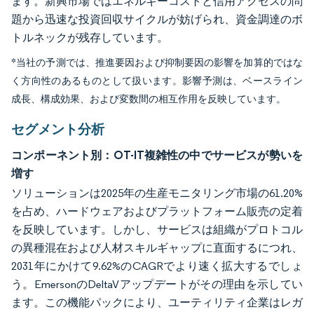
ます。新興市場ではエネルギーコストと信用アクセスの問
題から迅速な投資回収サイクルが妨げられ、資金調達のボ
トルネックが残存しています。
*当社の予測では、推進要因および抑制要因の影響を加算的ではな
く方向性のあるものとして扱います。影響予測は、ベースライン
成長、構成効果、および変数間の相互作用を反映しています。
セグメント分析
コンポーネント別：OT-IT複雑性の中でサービスが勢いを
増す
ソリューションは2025年の生産モニタリング市場の61.20%
を占め、ハードウェアおよびプラットフォーム販売の定着
を反映しています。しかし、サービスは組織がプロトコル
の異種混在および人材スキルギャップに直面するにつれ、
2031年にかけて9.62%のCAGRでより速く拡大するでしょ
う。EmersonのDeltaVアップデートがその理由を示してい
ます。この機能パックにより、ユーティリティ企業はレガ