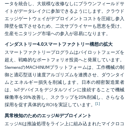
ータを統合し、大規模な改修なしにブラウンフィールドサ
イトがデータレイクに参加できるようにします。クラウド
エッジゲートウェイがデプロイメントコストを圧縮し参入
障壁を低下させるため、二次サプライヤーも恩恵を受け、
生産モニタリング市場への参入が容易になります。
インダストリー4.0スマートファクトリー構想の拡大
スマートファクトリープログラムはパイロットフェーズを
超え、戦略的なポートフォリオ投資へと発展しています。
SiemensのMACHINUMプラットフォームは、工作機械の制
御と適応型送り速度アルゴリズムを連携させ、ダウンタイ
ムとエネルギー損失を削減します。日本の精密製造業者
は、IoTデバイスをデジタルツインに接続することで機械
稼働率を20%改善し、スクラップを25%削減し、さらなる
[1]
採用を促す具体的なROIを実証しています。
異常検知のためのエッジAIデプロイメント
エッジAIは推論処理をライン上に組み込まれたマイクロコ