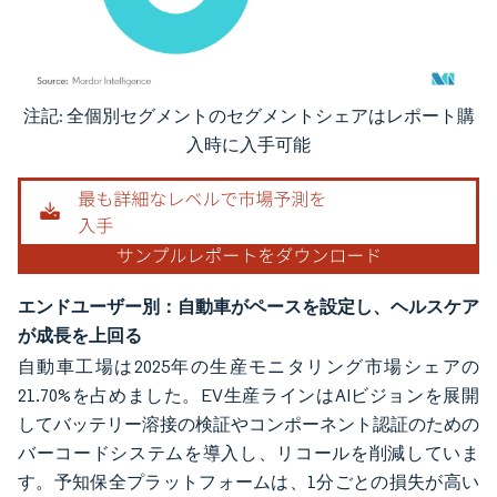
注記: 全個別セグメントのセグメントシェアはレポート購
画像 © Mordor Intelligence。再利用にはCC BY 4.0の表示が必要です。
入時に入手可能
エンドユーザー別：自動車がペースを設定し、ヘルスケア
が成長を上回る
自動車工場は2025年の生産モニタリング市場シェアの
21.70%を占めました。EV生産ラインはAIビジョンを展開
してバッテリー溶接の検証やコンポーネント認証のための
バーコードシステムを導入し、リコールを削減していま
す。予知保全プラットフォームは、1分ごとの損失が高い