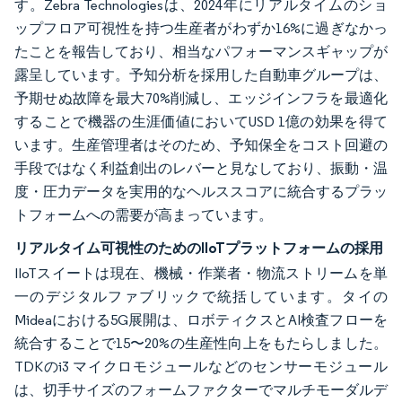
す。Zebra Technologiesは、2024年にリアルタイムのショ
ップフロア可視性を持つ生産者がわずか16%に過ぎなかっ
たことを報告しており、相当なパフォーマンスギャップが
露呈しています。予知分析を採用した自動車グループは、
予期せぬ故障を最大70%削減し、エッジインフラを最適化
することで機器の生涯価値においてUSD 1億の効果を得て
います。生産管理者はそのため、予知保全をコスト回避の
手段ではなく利益創出のレバーと見なしており、振動・温
度・圧力データを実用的なヘルススコアに統合するプラッ
トフォームへの需要が高まっています。
リアルタイム可視性のためのIIoTプラットフォームの採用
IIoTスイートは現在、機械・作業者・物流ストリームを単
一のデジタルファブリックで統括しています。タイの
Mideaにおける5G展開は、ロボティクスとAI検査フローを
統合することで15〜20%の生産性向上をもたらしました。
TDKのi3 マイクロモジュールなどのセンサーモジュール
は、切手サイズのフォームファクターでマルチモーダルデ