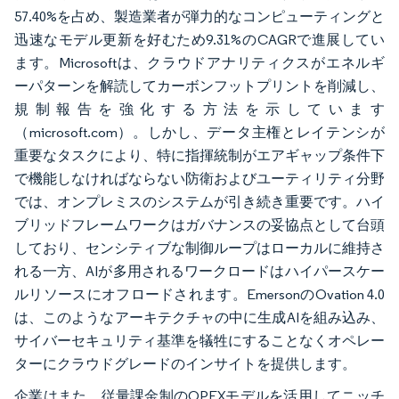
57.40%を占め、製造業者が弾力的なコンピューティングと
迅速なモデル更新を好むため9.31%のCAGRで進展してい
ます。Microsoftは、クラウドアナリティクスがエネルギ
ーパターンを解読してカーボンフットプリントを削減し、
規制報告を強化する方法を示しています
（microsoft.com）。しかし、データ主権とレイテンシが
重要なタスクにより、特に指揮統制がエアギャップ条件下
で機能しなければならない防衛およびユーティリティ分野
では、オンプレミスのシステムが引き続き重要です。ハイ
ブリッドフレームワークはガバナンスの妥協点として台頭
しており、センシティブな制御ループはローカルに維持さ
れる一方、AIが多用されるワークロードはハイパースケー
ルリソースにオフロードされます。EmersonのOvation 4.0
は、このようなアーキテクチャの中に生成AIを組み込み、
サイバーセキュリティ基準を犠牲にすることなくオペレー
ターにクラウドグレードのインサイトを提供します。
企業はまた、従量課金制のOPEXモデルを活用してニッチ