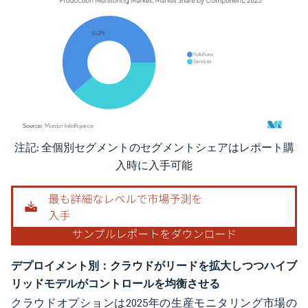
注記: 全個別セグメントのセグメントシェアはレポート購
画像 © Mordor Intelligence。再利用にはCC BY 4.0の表示が必要です。
入時に入手可能
デプロイメント別：クラウドがリードを拡大しつつハイブ
リッドモデルがコントロールを均衡させる
クラウドオプションは2025年の生産モニタリング市場の