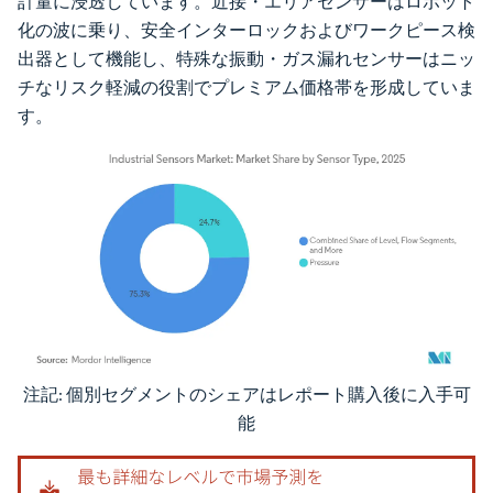
計量に浸透しています。近接・エリアセンサーはロボット
化の波に乗り、安全インターロックおよびワークピース検
出器として機能し、特殊な振動・ガス漏れセンサーはニッ
チなリスク軽減の役割でプレミアム価格帯を形成していま
す。
注記: 個別セグメントのシェアはレポート購入後に入手可
画像 © Mordor Intelligence。再利用にはCC BY 4.0の表示が必要です。
能