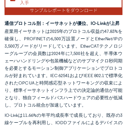
通信プロトコル別：イーサネットが優位、IO-Linkが上昇
産業用イーサネットは2025年のプロトコル収益の47.83%を
確保し、PROFINETの6,500万設置ノードとEtherNet/IPの
3,500万ノードがリードしています。EtherCATテクノロジ
ーグループの会員数は2024年に7,500社を超え、半導体ウ
ェーハハンドリングや包装機械などのサブマイクロ秒同期
を必要とするモーション制御アプリケーションでプロトコ
ルが好まれています。IEC 62541およびIEEE 802.1で標準化
されたOPC UAと時間感応型ネットワーキングの収束によ
り、標準イーサネットインフラ上での決定論的通信が可能
となり、独自フィールドバスハードウェアの必要性が低減
し、プロトコル統合が加速しています。
IO-Linkは11.66%の年平均成長率で成長しており、既存の3
線ケーブルを再利用し、IODDファイルによるデバイスの