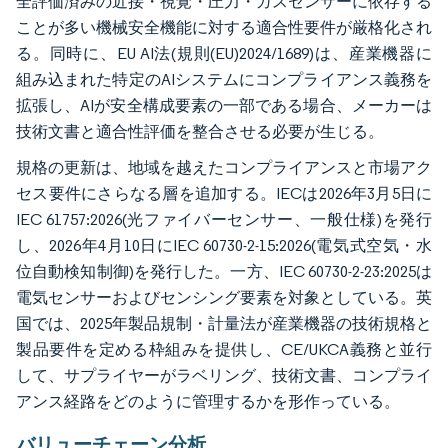
全評価済みの近接・視覚・圧力・ガスセンサーに依存する
ことが多い機械安全機能に対する適合性要件が厳格化され
る。同時に、EU AI法(規則(EU)2024/1689)は、産業機器に
組み込まれた特定のAIシステムにコンプライアンス義務を
拡張し、AIが安全構成要素の一部である場合、メーカーは
技術文書と適合性評価を整合させる必要が生じる。
規格の更新は、地域を越えたコンプライアンスと市場アク
セス要件にさらなる層を追加する。IECは2026年3月5日に
IEC 61757:2026(光ファイバーセンサー、一般仕様)を発行
し、2026年4月10日にIEC 60730-2-15:2026(電気式空気・水
位自動検知制御)を発行した。一方、IEC 60730-2-23:2025は
電気センサーおよびセンシング要素を対象としている。英
国では、2025年製品規制・計量法が産業機器の技術規格と
製品要件を定める枠組みを提供し、CE/UKCA義務と並行
して、サプライヤーがラベリング、技術文書、コンプライ
アンス経路をどのように管理するかを形作っている。
バリューチェーン分析