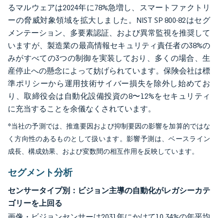
るマルウェアは2024年に78%急増し、スマートファクトリ
ーの脅威対象領域を拡大しました。NIST SP 800-82はセグ
メンテーション、多要素認証、および異常監視を推奨して
いますが、製造業の最高情報セキュリティ責任者の38%の
みがすべての3つの制御を実装しており、多くの場合、生
産停止への懸念によって妨げられています。保険会社は標
準ポリシーから運用技術サイバー損失を除外し始めてお
り、取締役会は自動化設備投資の8〜12%をセキュリティ
に充当することを余儀なくされています。
*当社の予測では、推進要因および抑制要因の影響を加算的ではな
く方向性のあるものとして扱います。影響予測は、ベースライン
成長、構成効果、および変数間の相互作用を反映しています。
セグメント分析
センサータイプ別：ビジョン主導の自動化がレガシーカテ
ゴリーを上回る
画像・ビジョンセンサーは2031年にかけて10.34%の年平均