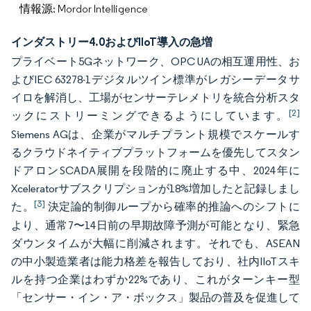
情報源: Mordor Intelligence
インダストリー4.0およびIIoT導入の急増
プライベート5Gネットワーク、OPC UAの相互運用性、お
よびIEC 63278-1デジタルツイン標準がレガシーデータサ
イロを解消し、工場がセンサーテレメトリを統合分析スタ
[2]
ックにストリーミングできるようにしています。
Siemens AGは、企業がマルチプラント規模でスケールす
るクラウドネイティブプラットフォームを優先してスタン
ドアロンSCADA展開を段階的に廃止する中、2024年に
Xceleratorサブスクリプションが18%増加したと記録しまし
[3]
た。
決定論的制御ループから確率的推論へのシフトに
より、通常7〜14日前の早期故障予測が可能となり、緊急
ダウンタイムが大幅に削減されます。それでも、ASEAN
の中小製造業者は能力格差を報告しており、社内IIoTスキ
ルを持つ企業はわずか22%であり、これがターンキー型
「センサー・イン・ア・ボックス」製品の普及を促進して