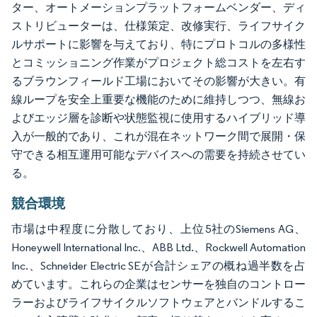
ター、オートメーションプラットフォームベンダー、ディ
ストリビューターは、仕様策定、改修実行、ライフサイク
ルサポートに影響を与えており、特にプロトコルの多様性
とコミッショニング作業がプロジェクト総コストを左右す
るブラウンフィールド工場においてその影響が大きい。有
線ループを安全上重要な機能のために維持しつつ、無線お
よびエッジ層を診断や状態監視に使用するハイブリッド導
入が一般的であり、これが混在ネットワーク間で展開・保
守できる相互運用可能なデバイスへの需要を持続させてい
る。
競合環境
市場は中程度に分散しており、上位5社のSiemens AG、
Honeywell International Inc.、ABB Ltd.、Rockwell Automation
Inc.、Schneider Electric SEが合計シェアの概ね過半数を占
めています。これらの企業はセンサーを独自のコントロー
ラーおよびライフサイクルソフトウェアとバンドルするこ