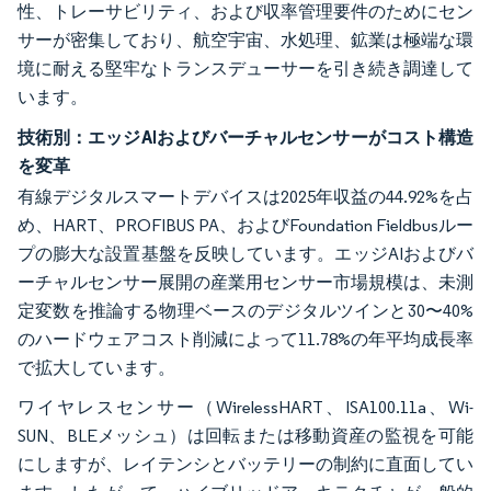
性、トレーサビリティ、および収率管理要件のためにセン
サーが密集しており、航空宇宙、水処理、鉱業は極端な環
境に耐える堅牢なトランスデューサーを引き続き調達して
います。
技術別：エッジAIおよびバーチャルセンサーがコスト構造
を変革
有線デジタルスマートデバイスは2025年収益の44.92%を占
め、HART、PROFIBUS PA、およびFoundation Fieldbusルー
プの膨大な設置基盤を反映しています。エッジAIおよびバ
ーチャルセンサー展開の産業用センサー市場規模は、未測
定変数を推論する物理ベースのデジタルツインと30〜40%
のハードウェアコスト削減によって11.78%の年平均成長率
で拡大しています。
ワイヤレスセンサー（WirelessHART、ISA100.11a、Wi-
SUN、BLEメッシュ）は回転または移動資産の監視を可能
にしますが、レイテンシとバッテリーの制約に直面してい