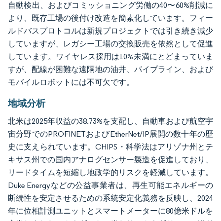
自動検出、およびコミッショニング労働の40〜60%削減に
より、既存工場の後付け改造を簡素化しています。フィー
ルドバスプロトコルは新規プロジェクトでは引き続き減少
していますが、レガシー工場の交換販売を依然として促進
しています。ワイヤレス採用は10%未満にとどまっていま
すが、配線が困難な遠隔地の油井、パイプライン、および
モバイルロボットには不可欠です。
地域分析
北米は2025年収益の38.73%を支配し、自動車および航空宇
宙分野でのPROFINETおよびEtherNet/IP展開の数十年の歴
史に支えられています。CHIPS・科学法はアリゾナ州とテ
キサス州での国内アナログセンサー製造を促進しており、
リードタイムを短縮し地政学的リスクを軽減しています。
Duke Energyなどの公益事業者は、再生可能エネルギーの
断続性を安定させるための系統安定化義務を反映し、2024
年に位相計測ユニットとスマートメーターに80億米ドルを