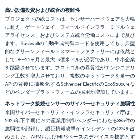
高い設備投資および統合の複雑性
プロジェクトの総コストは、センサーハードウェアを大幅
に超え、ゲートウェイ、フィールドインフラ、ミドルウェ
アライセンス、およびシステム統合労働コストにまで及び
ます。Rockwellの自動生成制御コードを使用しても、典型
的なグリーンフィールドスマートファクトリーには依然と
して18〜24ヶ月と最大13億米ドルが必要であり、中小企業
を躊躇させています。プロトコルの異質性がエンジニアリ
ング工数を増大させており、複数のネットワークを単一の
APIの背後に抽象化するSchneider ElectricのEcoStruxureな
どのベンダープラットフォームの採用が増加しています。
ネットワーク接続センサーのサイバーセキュリティ脆弱性
米国サイバーセキュリティ・インフラセキュリティ庁は、
2023年下半期に74の産業用制御ベンダーにわたる885件の
脆弱性を記録し、認証情報攻撃がインシデントの42%を占
めました。ARMおよびMIPSベースのデバイスを標的とす