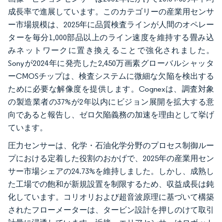
成長率で進展しています。このカテゴリーの産業用センサ
ー市場規模は、2025年に品質検査ラインが人間のオペレー
ターを毎分1,000部品以上のライン速度を維持する畳み込
みネットワークに置き換えることで強化されました。
Sonyが2024年に発売した2,450万画素グローバルシャッタ
ーCMOSチップは、検査システムに微細な欠陥を検出する
ために必要な解像度を提供します。Cognexは、調査対象
の製造業者の37%が2年以内にビジョン展開を拡大する意
向であると報告し、ゼロ欠陥義務の加速を理由として挙げ
ています。
圧力センサーは、化学・石油化学分野のプロセス制御ルー
プにおける定着した役割のおかげで、2025年の産業用セン
サー市場シェアの24.73%を維持しました。しかし、成熟し
た工場での飽和が新規設置を制限するため、収益成長は鈍
化しています。コリオリおよび超音波原理に基づいて構築
されたフローメーターは、タービン設計を押しのけて取引