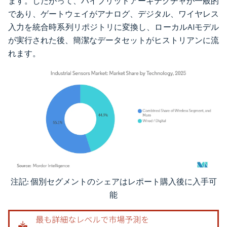
ます。したがって、ハイブリッドアーキテクチャが一般的
であり、ゲートウェイがアナログ、デジタル、ワイヤレス
入力を統合時系列リポジトリに変換し、ローカルAIモデル
が実行された後、簡潔なデータセットがヒストリアンに流
れます。
注記: 個別セグメントのシェアはレポート購入後に入手可
画像 © Mordor Intelligence。再利用にはCC BY 4.0の表示が必要です。
能