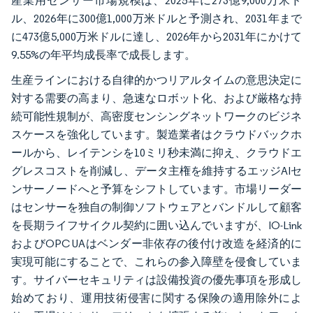
産業用センサー市場規模は、2025年に273億9,000万米ド
ル、2026年に300億1,000万米ドルと予測され、2031年まで
に473億5,000万米ドルに達し、2026年から2031年にかけて
9.55%の年平均成長率で成長します。
生産ラインにおける自律的かつリアルタイムの意思決定に
対する需要の高まり、急速なロボット化、および厳格な持
続可能性規制が、高密度センシングネットワークのビジネ
スケースを強化しています。製造業者はクラウドバックホ
ールから、レイテンシを10ミリ秒未満に抑え、クラウドエ
グレスコストを削減し、データ主権を維持するエッジAIセ
ンサーノードへと予算をシフトしています。市場リーダー
はセンサーを独自の制御ソフトウェアとバンドルして顧客
を長期ライフサイクル契約に囲い込んでいますが、IO-Link
およびOPC UAはベンダー非依存の後付け改造を経済的に
実現可能にすることで、これらの参入障壁を侵食していま
す。サイバーセキュリティは設備投資の優先事項を形成し
始めており、運用技術侵害に関する保険の適用除外によ