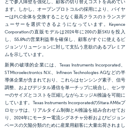
とで参入障壁を強化し、顧客の切り替えコストを高めてい
ます。しかし、オープンプロトコルの採用により、バイヤ
ーはPLC全体を交換することなく最高クラスのトランスデ
ューサーを選択できるようになっています。Keyence
Corporationの直販モデルは2024年に200の新SKUを投入
し、55.8%の営業利益率を確保し、顧客がすぐに使えるビ
ジョンソリューションに対して支払う意欲のあるプレミア
ムを示しています。
新興の破壊的企業には、Texas Instruments Incorporated、
STMicroelectronics N.V.、Infineon Technologies AGなどの半
導体企業が含まれており、これらはセンシング素子、信号
調整、およびデジタル通信を単一チップに統合し、センサ
ーのサイズとコストを圧縮しながらエッジAI推論を可能に
しています。Texas Instruments IncorporatedのSitara AM6xプ
ロセッサは、リアルタイム制御とAI推論を組み合わせてお
り、2024年にモーター電流シグネチャ分析およびビジョン
ベースの欠陥分類のために産業用顧客に大量出荷されまし