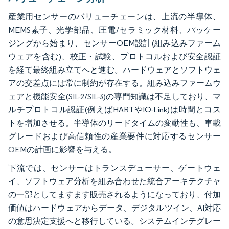
産業用センサーのバリューチェーンは、上流の半導体、
MEMS素子、光学部品、圧電/セラミック材料、パッケー
ジングから始まり、センサーOEM設計(組み込みファーム
ウェアを含む)、校正・試験、プロトコルおよび安全認証
を経て最終組み立てへと進む。ハードウェアとソフトウェ
アの交差点には常に制約が存在する。組み込みファームウ
ェアと機能安全(SIL-2/SIL-3)の専門知識は不足しており、マ
ルチプロトコル認証(例えばHARTやIO-Link)は時間とコス
トを増加させる。半導体のリードタイムの変動性も、車載
グレードおよび高信頼性の産業要件に対応するセンサー
OEMの計画に影響を与える。
下流では、センサーはトランスデューサー、ゲートウェ
イ、ソフトウェア分析を組み合わせた統合アーキテクチャ
の一部としてますます販売されるようになっており、付加
価値はハードウェアからデータ、デジタルツイン、AI対応
の意思決定支援へと移行している。システムインテグレー