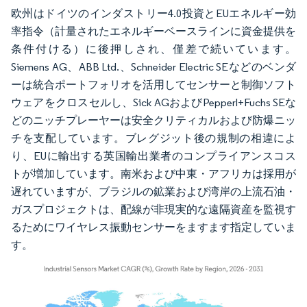
欧州はドイツのインダストリー4.0投資とEUエネルギー効
率指令（計量されたエネルギーベースラインに資金提供を
条件付ける）に後押しされ、僅差で続いています。
Siemens AG、ABB Ltd.、Schneider Electric SEなどのベンダ
ーは統合ポートフォリオを活用してセンサーと制御ソフト
ウェアをクロスセルし、Sick AGおよびPepperl+Fuchs SEな
どのニッチプレーヤーは安全クリティカルおよび防爆ニッ
チを支配しています。ブレグジット後の規制の相違によ
り、EUに輸出する英国輸出業者のコンプライアンスコス
トが増加しています。南米および中東・アフリカは採用が
遅れていますが、ブラジルの鉱業および湾岸の上流石油・
ガスプロジェクトは、配線が非現実的な遠隔資産を監視す
るためにワイヤレス振動センサーをますます指定していま
す。