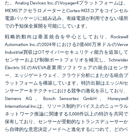
た。Analog Devices Inc.のVoyager4プラットフォームは、
MEMSアクセラロメーターとCortex-M33コアをコインセル
電源パッケージに組み込み、有線電源が利用できない場所
での予知保全展開を可能にしています。
戦略的動向は垂直統合を中心としており、Rockwell
Automation Inc.の2024年における2億600万米ドルのVerve
Industrial買収はOTサイバーセキュリティ能力を追加して
センサーおよび制御ポートフォリオを補完し、Schneider
Electric SEのAVEVA産業用ソフトウェアの統合はセンサ
ー、エッジゲートウェイ、クラウド分析にまたがる統合プ
ラットフォームを構築しています。特許出願はエッジAIセ
ンサーアーキテクチャにおける競争の激化を示しており、
Siemens AG、Bosch Sensortec GmbH、Honeywell
International Inc.は、リソース制約デバイス上のニューラル
ネットワーク推論に関連する3,000件以上の特許を共同で
保有しており、センサーが受動的なトランスデューサーか
ら自律的な意思決定ノードへと進化するにつれて、どのベ