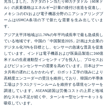
充当しました。カナダのトン当たり80カナダドル（60米ド
ル）の炭素価格はエネルギー計量の後付け改造を促進し、
メキシコのEVおよび電子機器分野のニアショアリングブ
ームはUSMCA条項の下で新たな需要を生み出していま
す。
アジア太平洋地域は11.74%の年平均成長率で最も急成長し
ている地域です。中国の「中国製造2025」計画は大企業の
デジタル化70%を目標とし、センサーの急速な普及を促進
しています。インドは電子機器および医薬品製造に260億
米ドルの生産連動型インセンティブを投入し、プロセスお
よびビジョンセンサーの需要を高めています。日本はデー
タ共有の遅れにもかかわらず、ロボット工学の強みにより
高精度エンコーダーの受注を維持しており、韓国の半導体
工場はクラス1クリーンルームを維持する環境センサーを
調達しています。ASEAN諸国は労働コストの上昇と地域
的なスキル不足が続く中、ターンキー型センサーキットを
吸収しています。