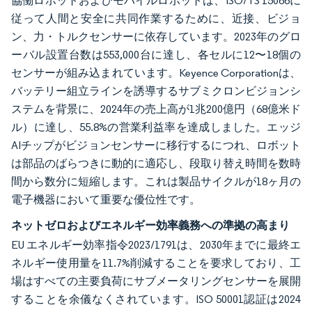
協働ロボットおよびモバイルロボットは、ISO/TS 15066に
従って人間と安全に共同作業するために、近接、ビジョ
ン、力・トルクセンサーに依存しています。2023年のグロ
ーバル設置台数は553,000台に達し、各セルに12〜18個の
センサーが組み込まれています。Keyence Corporationは、
バッテリー組立ラインを誘導するサブミクロンビジョンシ
ステムを背景に、2024年の売上高が1兆200億円（68億米ド
ル）に達し、55.8%の営業利益率を達成しました。エッジ
AIチップがビジョンセンサーに移行するにつれ、ロボット
は部品のばらつきに動的に適応し、段取り替え時間を数時
間から数分に短縮します。これは製品サイクルが18ヶ月の
電子機器において重要な優位性です。
ネットゼロおよびエネルギー効率義務への準拠の高まり
EU エネルギー効率指令2023/1791は、2030年までに最終エ
ネルギー使用量を11.7%削減することを要求しており、工
場はすべての主要負荷にサブメータリングセンサーを展開
することを余儀なくされています。ISO 50001認証は2024