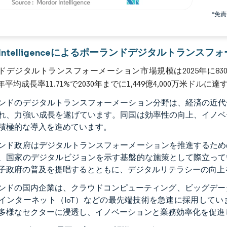
*免
画像 © Mordor Intelligence。再利用にはCC BY 4.0の表示が必要です。
or Intelligenceによるポーランドデジタルトラン
デジタルトランスフォーメーション市場規模は2025年に830億3
平均成長率11.71%で2030年までに1,449億4,000万米ドル
ンドのデジタルトランスフォーメーション分野は、経済の近代
れ、力強い成長を遂げています。同国は効率性の向上、イノベ
積極的な導入を進めています。
ンド政府はデジタルトランスフォーメーションを推進するため
、国家のデジタルビジョンを示す基盤的な施策として際立って
子政府の普及を提唱するとともに、デジタルリテラシーの向上
ンドの国内企業は、クラウドコンピューティング、ビッグデータ
インターネット（IoT）などの最先端技術を急速に採用して
多様なセクターに浸透し、イノベーションと業務効率化を促進