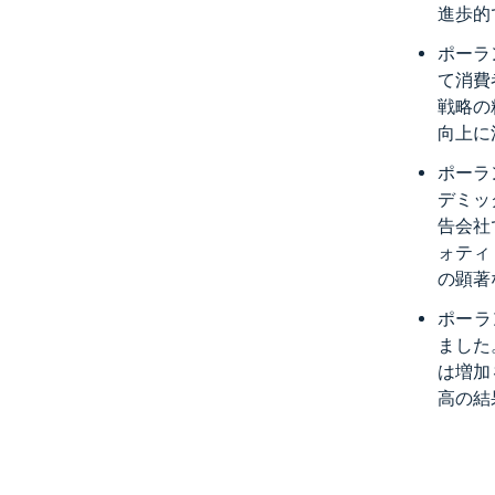
進歩的
ポーラ
て消費
戦略の
向上に
ポーラ
デミッ
告会社
ォティ（
の顕著
ポーラ
ました
は増加
高の結