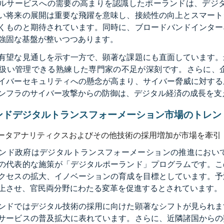
ルサービスへの需要の高まりを認識したポーランドは、デジタ
い将来の展開は重要な飛躍を意味し、接続性の向上とスマート
くものと期待されています。同時に、ブロードバンドインター
強固な基盤が整いつつあります。
有望な見通しを示す一方で、顕著な課題にも直面しています。
扱い管理できる熟練した専門家の不足が深刻です。さらに、
イバーセキュリティへの懸念が高まり、サイバー脅威に対する
ンフラのサイバー攻撃からの防御は、デジタル経済の成長を支
ンドデジタルトランスフォーメーション市場のトレン
ータアナリティクスおよびその他技術の採用増加が市場を牽引
ンド政府はデジタルトランスフォーメーションの推進におい
の代表的な施策が「デジタルポーランド」プログラムです。こ
クセスの拡大、イノベーションの育成を目標としています。予
上させ、官民両分野にわたる変革を促進するとされています。
ンドではデジタル技術の採用に向けた顕著なシフトが見られま
サービスの普及拡大に表れています。さらに、近隣諸国からの