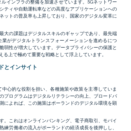
ルインフラの整備を加速させています。5Gネットワー
シティや自動運転車などの高度なアプリケーションへの
ネットの普及率も上昇しており、国家のデジタル変革に
最大の課題はデジタルスキルのギャップであり、最先端
企業がデジタルトランスフォーメーションを進めるにつ
脆弱性が増大しています。データプライバシーの保護と
える上で極めて重要な戦略として浮上しています。
ドとインサイト
て中心的な役割を担い、各種施策や政策を主導していま
のプログラムはデジタルリテラシーの向上、ブロードバ
測によれば、この施策はポーランドのデジタル環境を顕
す。これはオンラインバンキング、電子商取引、モバイ
熟練労働者の流入がポーランドの経済成長を後押しし、