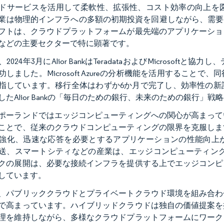
ドサービスを活用して柔軟性、拡張性、コスト効率の向上を
業は物理的インフラへの多額の初期投資を回避しながら、需要
フトは、クラウドプラットフォームが最先端のアプリケーショ
などの主要セクターで特に顕著です。
2024年3月にAlior BankはTeradataおよびMicros
功しました。Microsoft Azureの分析機能を活用するこ
指しています。移行全体はわずか6か月で完了し、効率性の新
したAlior Bankの「毎日のための銀行、未来のための銀行」
ポーランドではエッジコンピューティングへの関心が高まって
ことで、従来のクラウドコンピューティングの限界を克服しま
強化、迅速な応答を必要とするアプリケーションの性能向上
送、スマートシティなどの産業は、エッジコンピューティング
クの展開は、必要な接続インフラを提供する上でエッジコンピ
しています。
、パブリッククラウドとプライベートクラウド環境を組み合わ
で高まっています。ハイブリッドクラウドは独自の価値提案を
理を維持しながら、多様なクラウドプラットフォームにワーク