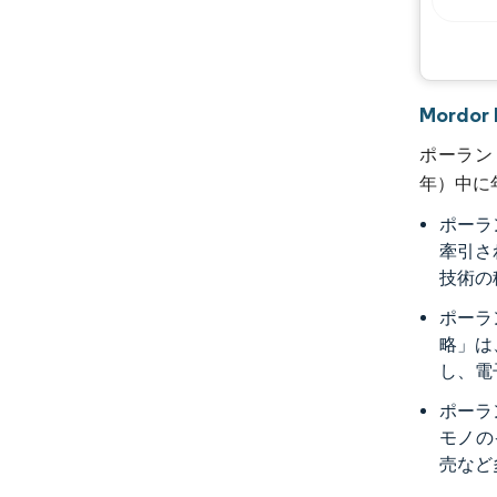
Mord
ポーランド
年）中に年
ポーラ
牽引さ
技術の
ポーラ
略」は
し、電
ポーラ
モノの
売など