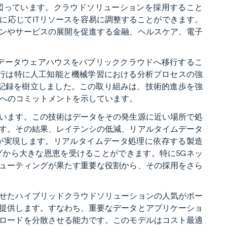
図っています。クラウドソリューションを採用すること
に応じてITリソースを容易に調整することができます。
ンやサービスの展開を促進する金融、ヘルスケア、電子
oftと協力し、データウェアハウスをパブリッククラウドへ移行するこ
とで、同行は特に人工知能と機械学習における分析プロセスの強
記録を樹立しました。この取り組みは、技術的進歩を強
戦略へのコミットメントを示しています。
います。この技術はデータをその発生源に近い場所で処
す。その結果、レイテンシの低減、リアルタイムデータ
が実現します。リアルタイムデータ処理に依存する製造
から大きな恩恵を受けることができます。特に5Gネッ
ューティングが果たす重要な役割から、その採用をさら
せたハイブリッドクラウドソリューションの人気がポー
提供します。すなわち、重要なデータとアプリケーショ
ロードを分散させる能力です。このモデルはコスト最適