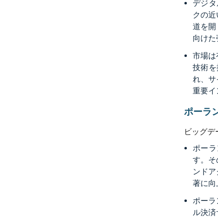
デジタ
クの近
道を開
向けた
市場は
技術を
れ、サ
重要イ
ポーラ
ビッグデ
ポーラ
す。そ
ンドア
著に向
ポーラ
ル決済