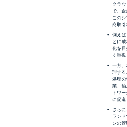
クラウ
で、企
このシ
商取引
例えば、
とに成
化を目
く重視
一方、
理する
処理の
業、輸
トワー
に促進
さらに
ランド
ンの管