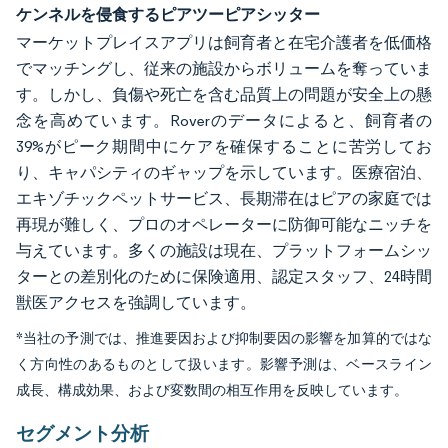
ケンネルを侵食するピアツーピアシッター
マーケットプレイスアプリは飼育者と在宅介護者を低価格
でマッチングし、従来の施設からボリュームを奪っていま
す。しかし、負傷や死亡を含む品質上の問題が安全上の懸
念を高めています。Roverのデータによると、飼育者の
39%がピーク期間中にケアを確保することに苦労してお
り、キャパシティのギャップを示しています。医療宿泊、
エキゾチックペットサービス、長期滞在はピアの家庭では
再現が難しく、プロのオペレーターに防御可能なニッチを
与えています。多くの施設は現在、プラットフォームシッ
ターとの差別化のために保険適用、認定スタッフ、24時間
獣医アクセスを強調しています。
*当社の予測では、推進要因および抑制要因の影響を加算的ではな
く方向性のあるものとして扱います。影響予測は、ベースライン
成長、構成効果、および変数間の相互作用を反映しています。
セグメント分析