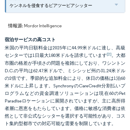
ケンネルを侵食するピアツーピアシッター
情報源: Mordor Intelligence
宿泊サービスの高コスト
米国の平均日額料金は2025年に44.99米ドルに達し、高級
[2]
センターでは1日最大180米ドルを請求しています
。大都
市圏の格差が手頃さの問題を複雑にしており、ワシントン
D.C.の平均は62.47米ドルで、ミシシッピ州の31.24米ドル
の2倍です。季節的な追加料金により、休日の価格は1泊60
米ドルに上昇します。SynchronyのCareCredit分割払いプ
ログラムなどの資金調達ソリューションは現在60のPet
Paradiseロケーションに展開されていますが、主に高所得
者層に恩恵をもたらしています。価格に敏感な消費者は依
然として非公式なシッターを選択する可能性があり、コス
ト集約型都市での対応可能な需要を制限しています。