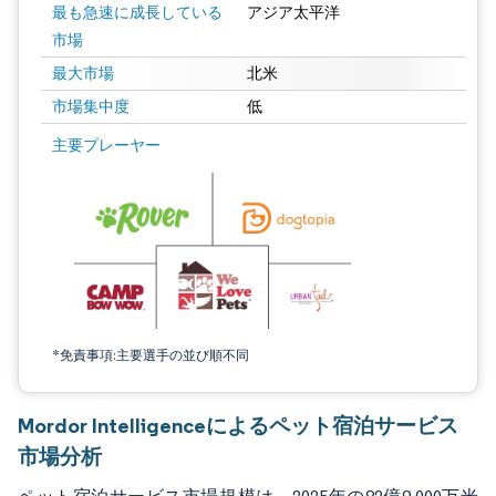
最も急速に成長している
アジア太平洋
市場
最大市場
北米
市場集中度
低
画像 © Mordor Intelligence。再利用にはCC BY 4.0の表示が必要です。
主要プレーヤー
*免責事項:主要選手の並び順不同
Mordor Intelligenceによるペット宿泊サービス
市場分析