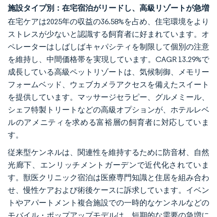
施設タイプ別：在宅宿泊がリードし、高級リゾートが急増
在宅ケアは2025年の収益の36.58%を占め、住宅環境をより
ストレスが少ないと認識する飼育者に好まれています。オ
ペレーターはしばしばキャパシティを制限して個別の注意
を維持し、中間価格帯を実現しています。CAGR 13.29%で
成長している高級ペットリゾートは、気候制御、メモリー
フォームベッド、ウェブカメラアクセスを備えたスイート
を提供しています。マッサージセラピー、グルメミール、
シェフ特製トリートなどの高級オプションが、ホテルレベ
ルのアメニティを求める富裕層の飼育者に対応していま
す。
従来型ケンネルは、関連性を維持するために防音材、自然
光廊下、エンリッチメントガーデンで近代化されていま
す。獣医クリニック宿泊は医療専門知識と住居を組み合わ
せ、慢性ケアおよび術後ケースに訴求しています。イベン
トやアパートメント複合施設での一時的なケンネルなどの
モバイル・ポップアップモデルは、短期的な需要の急増に