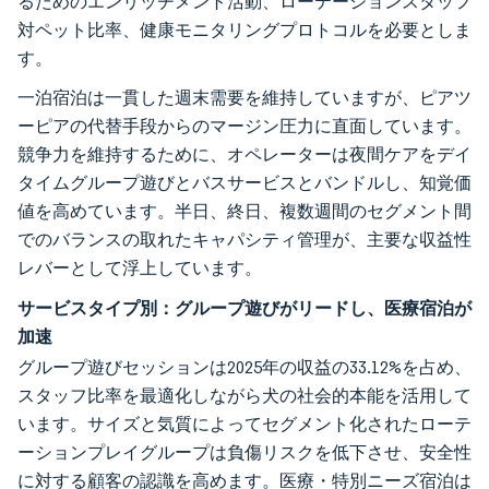
るためのエンリッチメント活動、ローテーションスタッフ
対ペット比率、健康モニタリングプロトコルを必要としま
す。
一泊宿泊は一貫した週末需要を維持していますが、ピアツ
ーピアの代替手段からのマージン圧力に直面しています。
競争力を維持するために、オペレーターは夜間ケアをデイ
タイムグループ遊びとバスサービスとバンドルし、知覚価
値を高めています。半日、終日、複数週間のセグメント間
でのバランスの取れたキャパシティ管理が、主要な収益性
レバーとして浮上しています。
サービスタイプ別：グループ遊びがリードし、医療宿泊が
加速
グループ遊びセッションは2025年の収益の33.12%を占め、
スタッフ比率を最適化しながら犬の社会的本能を活用して
います。サイズと気質によってセグメント化されたローテ
ーションプレイグループは負傷リスクを低下させ、安全性
に対する顧客の認識を高めます。医療・特別ニーズ宿泊は