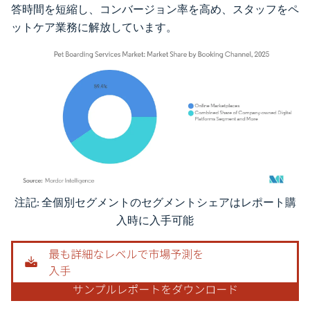
答時間を短縮し、コンバージョン率を高め、スタッフをペ
ットケア業務に解放しています。
注記: 全個別セグメントのセグメントシェアはレポート購
画像 © Mordor Intelligence。再利用にはCC BY 4.0の表示が必要です。
入時に入手可能