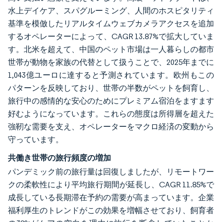
水上デイケア、スパグルーミング、人間のホスピタリティ
基準を模倣したリアルタイムウェブカメラアクセスを追加
するオペレーターによって、CAGR 13.87%で拡大していま
す。北米を超えて、中国のペット市場は一人暮らしの都市
世帯が動物を家族の代替として扱うことで、2025年までに
1,043億ユーロに達すると予測されています。欧州もこの
パターンを反映しており、世帯の半数がペットを飼育し、
旅行中の感情的な安心のためにプレミアム宿泊をますます
好むようになっています。これらの態度は所得層を超えた
強靭な需要を支え、オペレーターをマクロ経済の変動から
守っています。
共働き世帯の旅行頻度の増加
パンデミック前の旅行量は回復しましたが、リモートワー
クの柔軟性により平均旅行期間が延長し、CAGR 11.85%で
成長している長期滞在予約の需要が高まっています。企業
福利厚生のトレンドがこの効果を増幅させており、飼育者