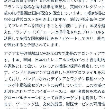
欧州は異質な規制と文化的規範を示しています。ドイツと
フランスは厳格な福祉基準を重視し、英国のブレグジット
後の旅行書類は国内宿泊を促進しています。EU動物福祉
指令は運営コストを引き上げますが、施設が認定条件に対
してプレミアムを請求することを可能にします。国境を越
えたフランチャイズチェーンは標準化されたプロトコルを
活用して多様な国家的枠組みをナビゲートしており、統合
が激化すると予想されています。
アジア太平洋地域はCAGR 9.63%で成長のフロンティアで
す。中国、韓国、日本のミレニアル世代のペット親は動物
を家族として扱い、プレミアム機能の採用を促進していま
す。インドと東南アジアは混在した所得プロファイルを示
しており、バンドルされたデイケアとワクチン接種パッケ
ージが中産階級セグメントに共鳴しています。この地域の
断片化されたプロバイダーベースは、先行者優位を求める
グローバルチェーンにとって買収ターゲットを提供してい
ます。ゾーニング法、文化的態度、獣医サービスの可用性