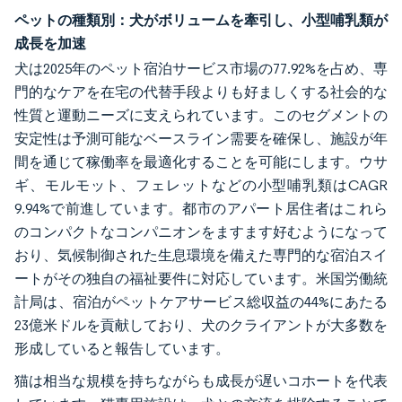
ペットの種類別：犬がボリュームを牽引し、小型哺乳類が
成長を加速
犬は2025年のペット宿泊サービス市場の77.92%を占め、専
門的なケアを在宅の代替手段よりも好ましくする社会的な
性質と運動ニーズに支えられています。このセグメントの
安定性は予測可能なベースライン需要を確保し、施設が年
間を通じて稼働率を最適化することを可能にします。ウサ
ギ、モルモット、フェレットなどの小型哺乳類はCAGR
9.94%で前進しています。都市のアパート居住者はこれら
のコンパクトなコンパニオンをますます好むようになって
おり、気候制御された生息環境を備えた専門的な宿泊スイ
ートがその独自の福祉要件に対応しています。米国労働統
計局は、宿泊がペットケアサービス総収益の44%にあたる
23億米ドルを貢献しており、犬のクライアントが大多数を
形成していると報告しています。
猫は相当な規模を持ちながらも成長が遅いコホートを代表