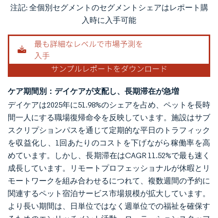
注記: 全個別セグメントのセグメントシェアはレポート購
画像 © Mordor Intelligence。再利用にはCC BY 4.0の表示が必要です。
入時に入手可能
ケア期間別：デイケアが支配し、長期滞在が急増
デイケアは2025年に51.98%のシェアを占め、ペットを長時
間一人にする職場復帰命令を反映しています。施設はサブ
スクリプションパスを通じて定期的な平日のトラフィック
を収益化し、1回あたりのコストを下げながら稼働率を高
めています。しかし、長期滞在はCAGR 11.52%で最も速く
成長しています。リモートプロフェッショナルが休暇とリ
モートワークを組み合わせるにつれて、複数週間の予約に
関連するペット宿泊サービス市場規模が拡大しています。
より長い期間は、日単位ではなく週単位での福祉を確保す