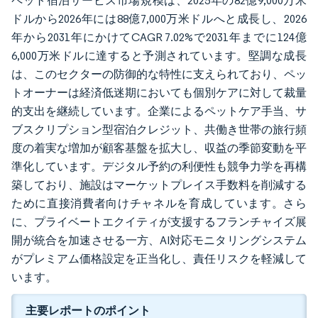
ペット宿泊サービス市場規模は、2025年の82億9,000万米
ドルから2026年には88億7,000万米ドルへと成長し、2026
年から2031年にかけてCAGR 7.02%で2031年までに124億
6,000万米ドルに達すると予測されています。堅調な成長
は、このセクターの防御的な特性に支えられており、ペッ
トオーナーは経済低迷期においても個別ケアに対して裁量
的支出を継続しています。企業によるペットケア手当、サ
ブスクリプション型宿泊クレジット、共働き世帯の旅行頻
度の着実な増加が顧客基盤を拡大し、収益の季節変動を平
準化しています。デジタル予約の利便性も競争力学を再構
築しており、施設はマーケットプレイス手数料を削減する
ために直接消費者向けチャネルを育成しています。さら
に、プライベートエクイティが支援するフランチャイズ展
開が統合を加速させる一方、AI対応モニタリングシステム
がプレミアム価格設定を正当化し、責任リスクを軽減して
います。
主要レポートのポイント