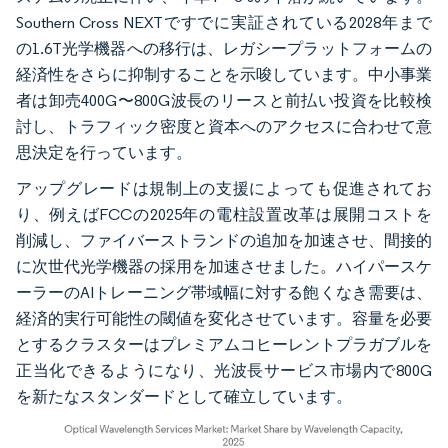
Southern Cross NEXTですでに実証されている2028年まで
の1.6T光学機器への移行は、レガシープラットフォームの
経済性をさらに抑制することを示唆しています。中小事業
者は卸売400G〜800G波長のリースと前払い投資を比較検
討し、トラフィック密度と資本へのアクセスに合わせて意
思決定を行っています。
アップグレードは規制上の支援によっても促進されてお
り、例えばFCCの2025年の電柱設置改革は展開コストを
削減し、ファイバーストランドの追加を加速させ、間接的
に次世代光学機器の採用を加速させました。ハイパースケ
ーラーのAIトレーニング帯域幅に対する飽くなき需要は、
経済的実行可能性の閾値を変化させています。容量を必要
とするクラスターはプレミアムコヒーレントプラガブルを
正当化できるようになり、光波長サービス市場内で800G
を新たなスタンダードとして確立しています。