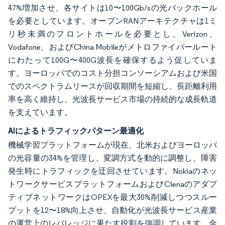
47%増加させ、各サイトは10〜100Gb/sの光バックホール
を必要としています。オープンRANアーキテクチャは1ミ
リ秒未満のフロントホールを必要とし、Verizon、
Vodafone、およびChina Mobileがメトロファイバールート
にわたって100G〜400G波長を確保するよう促していま
す。ヨーロッパでのコスト分担コンソーシアムおよび米国
でのスペクトラムリースが回収期間を短縮し、長距離利用
率を高く維持し、光波長サービス市場の持続的な成長軌道
を支えています。
AIによるトラフィックパターン最適化
機械学習プラットフォームが現在、北米およびヨーロッパ
の光容量の34%を管理し、変調方式を動的に調整し、障害
発生時にトラフィックを迂回させています。Nokiaのネッ
トワークサービスプラットフォームおよびCienaのアダプ
ティブネットワークはOPEXを最大30%削減しつつスルー
プットを12〜18%向上させ、自動化が光波長サービス産業
の運営上のレバレッジに果たす役割を強調しています。金