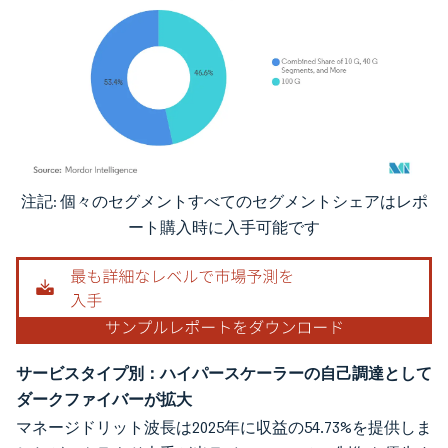
注記: 個々のセグメントすべてのセグメントシェアはレポ
画像 © Mordor Intelligence。再利用にはCC BY 4.0の表示が必要です。
ート購入時に入手可能です
サービスタイプ別：ハイパースケーラーの自己調達として
ダークファイバーが拡大
マネージドリット波長は2025年に収益の54.73%を提供しま