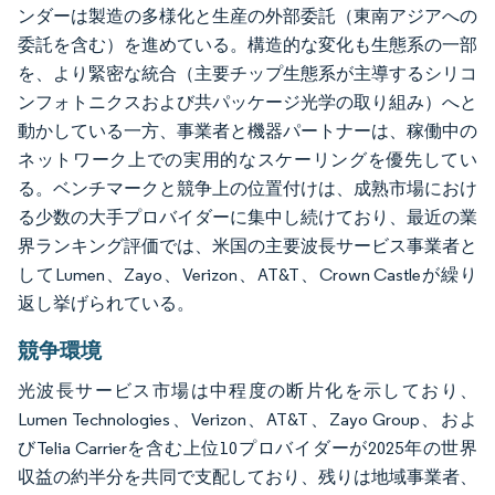
ンダーは製造の多様化と生産の外部委託（東南アジアへの
委託を含む）を進めている。構造的な変化も生態系の一部
を、より緊密な統合（主要チップ生態系が主導するシリコ
ンフォトニクスおよび共パッケージ光学の取り組み）へと
動かしている一方、事業者と機器パートナーは、稼働中の
ネットワーク上での実用的なスケーリングを優先してい
る。ベンチマークと競争上の位置付けは、成熟市場におけ
る少数の大手プロバイダーに集中し続けており、最近の業
界ランキング評価では、米国の主要波長サービス事業者と
してLumen、Zayo、Verizon、AT&T、Crown Castleが繰り
返し挙げられている。
競争環境
光波長サービス市場は中程度の断片化を示しており、
Lumen Technologies、Verizon、AT&T、Zayo Group、およ
びTelia Carrierを含む上位10プロバイダーが2025年の世界
収益の約半分を共同で支配しており、残りは地域事業者、