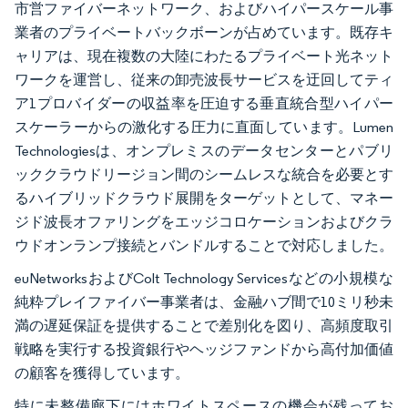
市営ファイバーネットワーク、およびハイパースケール事
業者のプライベートバックボーンが占めています。既存キ
ャリアは、現在複数の大陸にわたるプライベート光ネット
ワークを運営し、従来の卸売波長サービスを迂回してティ
ア1プロバイダーの収益率を圧迫する垂直統合型ハイパー
スケーラーからの激化する圧力に直面しています。Lumen
Technologiesは、オンプレミスのデータセンターとパブリ
ッククラウドリージョン間のシームレスな統合を必要とす
るハイブリッドクラウド展開をターゲットとして、マネー
ジド波長オファリングをエッジコロケーションおよびクラ
ウドオンランプ接続とバンドルすることで対応しました。
euNetworksおよびColt Technology Servicesなどの小規模な
純粋プレイファイバー事業者は、金融ハブ間で10ミリ秒未
満の遅延保証を提供することで差別化を図り、高頻度取引
戦略を実行する投資銀行やヘッジファンドから高付加価値
の顧客を獲得しています。
特に未整備廊下にはホワイトスペースの機会が残ってお