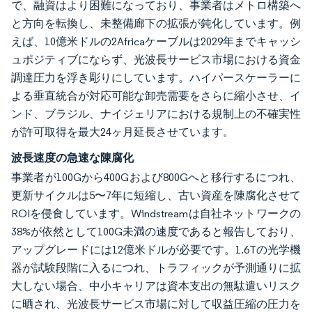
で、融資はより困難になっており、事業者はメトロ構築へ
と方向を転換し、未整備廊下の拡張が鈍化しています。例
えば、10億米ドルの2Africaケーブルは2029年までキャッシ
ュポジティブにならず、光波長サービス市場における資金
調達圧力を浮き彫りにしています。ハイパースケーラーに
よる垂直統合が対応可能な卸売需要をさらに縮小させ、イ
ンド、ブラジル、ナイジェリアにおける規制上の不確実性
が許可取得を最大24ヶ月延長させています。
波長速度の急速な陳腐化
事業者が100Gから400Gおよび800Gへと移行するにつれ、
更新サイクルは5〜7年に短縮し、古い資産を陳腐化させて
ROIを侵食しています。Windstreamは自社ネットワークの
38%が依然として100G未満の速度であると報告しており、
アップグレードには12億米ドルが必要です。1.6Tの光学機
器が試験段階に入るにつれ、トラフィックが予測通りに拡
大しない場合、中小キャリアは資本支出の無駄遣いリスク
に晒され、光波長サービス市場に対して収益圧縮の圧力を