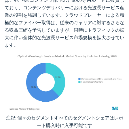
は、4K〜8Kコンテンツ配信のための専用ルートに投資し
ており、コンテンツデリバリーにおける光波長サービス産
業の役割を強調しています。クラウドプレーヤーによる積
極的なファイバー取得は、従来のキャリアに対するさらな
る収益圧縮を予告していますが、同時にトラフィックの拡
大に伴い全体的な光波長サービス市場規模を拡大させてい
ます。
注記: 個々のセグメントすべてのセグメントシェアはレポ
画像 © Mordor Intelligence。再利用にはCC BY 4.0の表示が必要です。
ート購入時に入手可能です