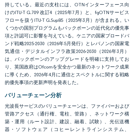
持している。最近の支柱には、OTNインターフェース向
けのITU-T G.709 改訂4（2025年7月）と、fgOTNサービス
フローを扱うITU-T G.Sup85（2025年3月）が含まれる。い
くつかの国別プログラムもバックボーンの近代化の優先事
項と許認可に影響を与えている。ケニアの国家ブロードバ
ンド戦略2025-2030（2026年5月発行）とレバノンの国家電
気通信・デジタルインフラ政策2026-2030（2026年3月）
は、バックボーンのアップグレードを明確に支持してお
り、英国政府はOfcomを安全かつ最新のネットワーク成果
に導くため、2026年4月に通信とスペクトルに関する戦略
的優先事項の更新声明を発表した。
バリューチェーン分析
光波長サービスのバリューチェーンは、ファイバーおよび
管路アクセス（通行権、電柱、管路）、ネットワーク構
築・運用（ルート設計、建設、融着、試験）、光伝送機
器・ソフトウェア（コヒーレントラインシステム、