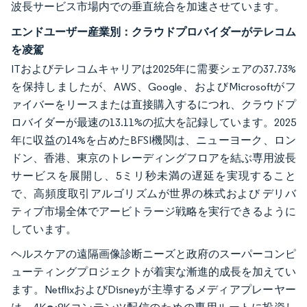
波長サービス市場内での垂直統合を加速させています。
エンドユーザー産業別：クラウドプロバイダーがテレコム
を凌駕
ITおよびテレコムキャリアは2025年に需要シェアの37.73%
を保持しましたが、AWS、Google、およびMicrosoftがフ
ァイバーをリースまたは直接購入するにつれ、クラウドプ
ロバイダーが最速の13.11%の拡大を記録しています。2025
年に収益の14%を占めたBFSI機関は、ニューヨーク、ロン
ドン、香港、東京のトレーディングフロアを結ぶ専用波長
サービスを展開し、5ミリ秒未満の遅延を実現すること
で、高頻度取引アルゴリズムが世界の株式および デリバ
ティブ市場全体でアービトラージ戦略を実行できるように
しています。
ヘルスケアの遠隔画像診断ニーズと政府のスーパーコンピ
ューティングプロジェクトが着実な漸進的成長を加えてい
ます。NetflixおよびDisneyが主導するメディアプレーヤー