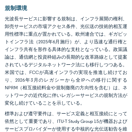
規制環境
光波長サービスに影響する規制は、インフラ展開の権利、
卸売サービスの市場アクセス条件、光伝送の技術的相互運
用性標準に重点が置かれている。欧州連合では、ギガビッ
トインフラ法（2025年6月施行）が、より迅速な通行権と
インフラ共有を形作る具体的な支柱となっている。政策議
論は、通信網と投資枠組みの長期的な改革路線として提案
されているデジタルネットワーク法にも移行しつつある。
米国では、FCCが高速インフラの実現を推進し続けてお
り、2026年3月のレガシーから全IPへの移行に関する
NPRM（相互接続料金や規制撤廃の方向性を含む）は、ネ
ットワークの近代化に伴いレガシーサービスの規制方法が
変化し続けていることを示している。
標準および遵守要件は、サービス定義と相互接続にとって
依然として重要であり、ITU-T Study Group 15が機器および
サービスプロバイダーが使用する中核的な光伝送勧告を維