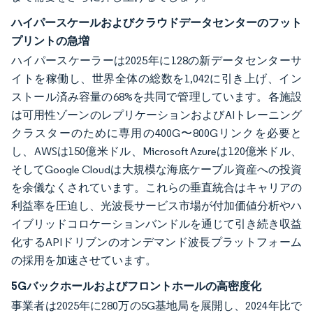
ハイパースケールおよびクラウドデータセンターのフット
プリントの急増
ハイパースケーラーは2025年に128の新データセンターサ
イトを稼働し、世界全体の総数を1,042に引き上げ、イン
ストール済み容量の68%を共同で管理しています。各施設
は可用性ゾーンのレプリケーションおよびAIトレーニング
クラスターのために専用の400G〜800Gリンクを必要と
し、AWSは150億米ドル、Microsoft Azureは120億米ドル、
そしてGoogle Cloudは大規模な海底ケーブル資産への投資
を余儀なくされています。これらの垂直統合はキャリアの
利益率を圧迫し、光波長サービス市場が付加価値分析やハ
イブリッドコロケーションバンドルを通じて引き続き収益
化するAPIドリブンのオンデマンド波長プラットフォーム
の採用を加速させています。
5Gバックホールおよびフロントホールの高密度化
事業者は2025年に280万の5G基地局を展開し、2024年比で