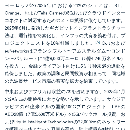
ヨーロッパの2025年における24%のシェアは、BT、
Orange、およびTelia Carrierの5Gおよびクラウドインター
コネクトに対応するためのメトロ拡張に依存しています。
2025年6月に発効したギガビットインフラストラクチャー
法は、通行権を簡素化し、インフラの共有を義務付け、プ
[3]
ロジェクトコストを18%削減しました。
Coltおよび
euNetworksはフランクフルト〜アムステルダム〜ロンド
ン〜パリルートに4億8,000万ユーロ（5億4,240万米ドル）
を投入し、金融クライアント向けに5ミリ秒未満の遅延を
確保しました。政策の調和と民間投資が相まって、同地域
の光波長サービス市場の着実な拡大を約束しています。
中東およびアフリカは収益の7%を占めますが、2025年4月
の2Africaの開通後に大きな勢いを示しています。サウジア
ラビアの64億米ドルの国家400Gプロジェクト、UAEの
AED28億（7億5,600万米ドル）の5Gバックホール投資、お
よびLiquid Intelligent Technologiesの22,000kmのネットワー
ク拡張が一体となって容量を高め、陸上構築を触媒してい