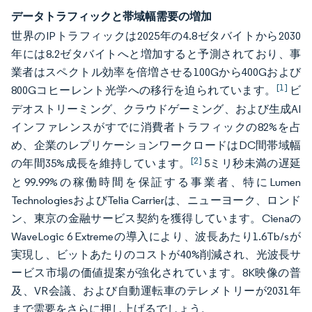
データトラフィックと帯域幅需要の増加
世界のIPトラフィックは2025年の4.8ゼタバイトから2030
年には8.2ゼタバイトへと増加すると予測されており、事
業者はスペクトル効率を倍増させる100Gから400Gおよび
[1]
800Gコヒーレント光学への移行を迫られています。
ビ
デオストリーミング、クラウドゲーミング、および生成AI
インファレンスがすでに消費者トラフィックの82%を占
め、企業のレプリケーションワークロードはDC間帯域幅
[2]
の年間35%成長を維持しています。
5ミリ秒未満の遅延
と99.99%の稼働時間を保証する事業者、特にLumen
TechnologiesおよびTelia Carrierは、ニューヨーク、ロンド
ン、東京の金融サービス契約を獲得しています。Cienaの
WaveLogic 6 Extremeの導入により、波長あたり1.6Tb/sが
実現し、ビットあたりのコストが40%削減され、光波長サ
ービス市場の価値提案が強化されています。8K映像の普
及、VR会議、および自動運転車のテレメトリーが2031年
まで需要をさらに押し上げるでしょう。