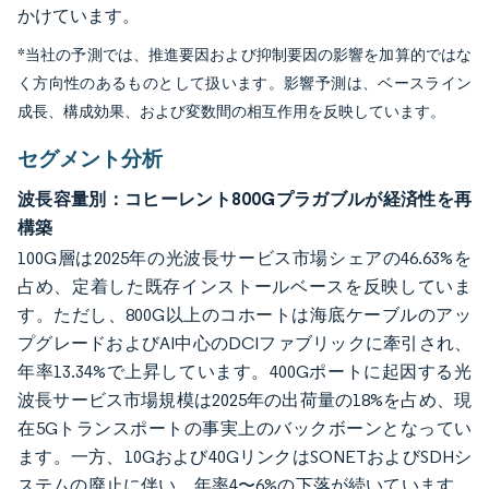
かけています。
*当社の予測では、推進要因および抑制要因の影響を加算的ではな
く方向性のあるものとして扱います。影響予測は、ベースライン
成長、構成効果、および変数間の相互作用を反映しています。
セグメント分析
波長容量別：コヒーレント800Gプラガブルが経済性を再
構築
100G層は2025年の光波長サービス市場シェアの46.63%を
占め、定着した既存インストールベースを反映していま
す。ただし、800G以上のコホートは海底ケーブルのアッ
プグレードおよびAI中心のDCIファブリックに牽引され、
年率13.34%で上昇しています。400Gポートに起因する光
波長サービス市場規模は2025年の出荷量の18%を占め、現
在5Gトランスポートの事実上のバックボーンとなってい
ます。一方、10Gおよび40GリンクはSONETおよびSDHシ
ステムの廃止に伴い、年率4〜6%の下落が続いています。