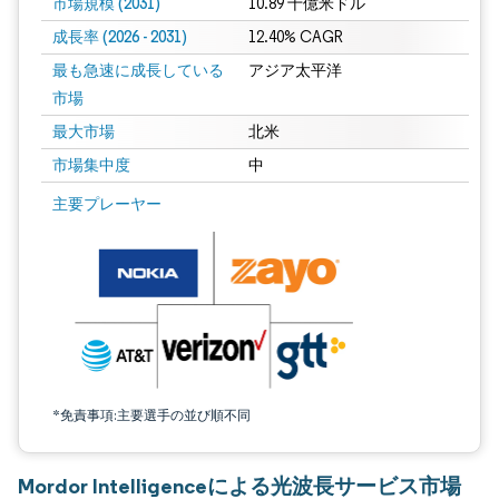
市場規模 (2031)
10.89 十億米ドル
成長率 (2026 - 2031)
12.40% CAGR
最も急速に成長している
アジア太平洋
市場
最大市場
北米
市場集中度
中
画像 © Mordor Intelligence。再利用にはCC BY 4.0の表示が必要です。
主要プレーヤー
*免責事項:主要選手の並び順不同
Mordor Intelligenceによる光波長サービス市場