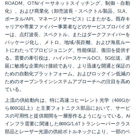
ROADM、OTN/イーサネットスイッチング、制御・自動
化）、および商業化（卸売波長・スペクトル製品、SLA、
ポータル/API、マネージドサービス）にまたがる。既存キ
ャリアや専業ファイバー事業者などのサービスプロバイダ
ーは、点灯波長、スペクトル、またはダークファイバーを
パッケージ化し、メトロ、地域/長距離、および海底ルー
トにわたってプロビジョニング、性能保証、復旧を提供す
る。需要の牽引役は、ハイパースケールDCI、5G伝送、遅
延に敏感な企業向け接続であり、より迅速な開通と保証の
ための自動化プラットフォーム、およびロックイン低減の
ためのオープンラインシステムアプローチへの注目を高め
ている。
上流の供給動向は、特に高速コヒーレント光学（400Gか
ら800G以上）と主要フォトニクス部品において、サービ
スの可用性と提供期間を一層形作るようになっている。AI
インフラ需要に関連した800G/1.6Tトランシーバークラス
部品とレーザー光源の供給ボトルネックにより、一部のベ