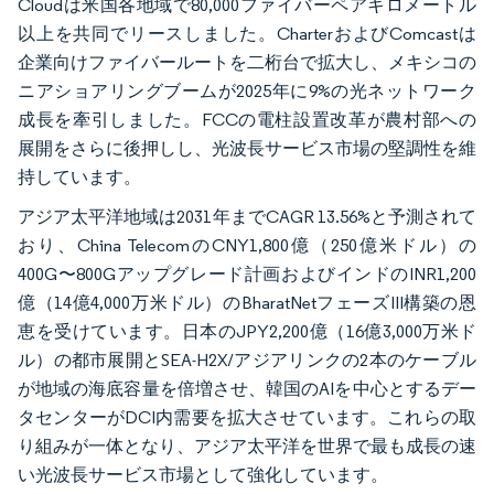
Cloudは米国各地域で80,000ファイバーペアキロメートル
以上を共同でリースしました。CharterおよびComcastは
企業向けファイバールートを二桁台で拡大し、メキシコの
ニアショアリングブームが2025年に9%の光ネットワーク
成長を牽引しました。FCCの電柱設置改革が農村部への
展開をさらに後押しし、光波長サービス市場の堅調性を維
持しています。
アジア太平洋地域は2031年までCAGR 13.56%と予測されて
おり、China TelecomのCNY1,800億（250億米ドル）の
400G〜800Gアップグレード計画およびインドのINR1,200
億（14億4,000万米ドル）のBharatNetフェーズIII構築の恩
恵を受けています。日本のJPY2,200億（16億3,000万米ド
ル）の都市展開とSEA-H2X/アジアリンクの2本のケーブル
が地域の海底容量を倍増させ、韓国のAIを中心とするデー
タセンターがDCI内需要を拡大させています。これらの取
り組みが一体となり、アジア太平洋を世界で最も成長の速
い光波長サービス市場として強化しています。