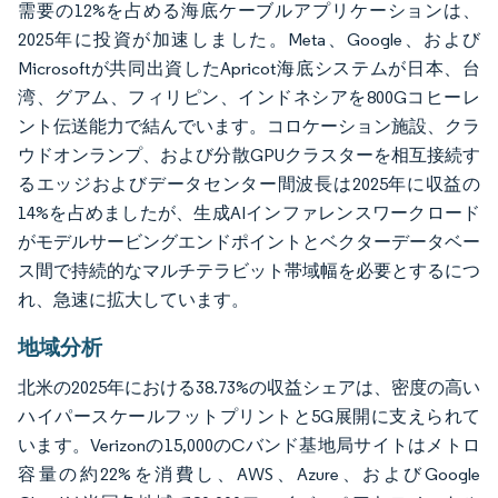
需要の12%を占める海底ケーブルアプリケーションは、
2025年に投資が加速しました。Meta、Google、および
Microsoftが共同出資したApricot海底システムが日本、台
湾、グアム、フィリピン、インドネシアを800Gコヒーレ
ント伝送能力で結んでいます。コロケーション施設、クラ
ウドオンランプ、および分散GPUクラスターを相互接続す
るエッジおよびデータセンター間波長は2025年に収益の
14%を占めましたが、生成AIインファレンスワークロード
がモデルサービングエンドポイントとベクターデータベー
ス間で持続的なマルチテラビット帯域幅を必要とするにつ
れ、急速に拡大しています。
地域分析
北米の2025年における38.73%の収益シェアは、密度の高い
ハイパースケールフットプリントと5G展開に支えられて
います。Verizonの15,000のCバンド基地局サイトはメトロ
容量の約22%を消費し、AWS、Azure、およびGoogle