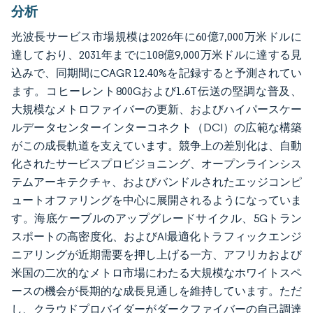
分析
光波長サービス市場規模は2026年に60億7,000万米ドルに
達しており、2031年までに108億9,000万米ドルに達する見
込みで、同期間にCAGR 12.40%を記録すると予測されてい
ます。コヒーレント800Gおよび1.6T伝送の堅調な普及、
大規模なメトロファイバーの更新、およびハイパースケー
ルデータセンターインターコネクト（DCI）の広範な構築
がこの成長軌道を支えています。競争上の差別化は、自動
化されたサービスプロビジョニング、オープンラインシス
テムアーキテクチャ、およびバンドルされたエッジコンピ
ュートオファリングを中心に展開されるようになっていま
す。海底ケーブルのアップグレードサイクル、5Gトラン
スポートの高密度化、およびAI最適化トラフィックエンジ
ニアリングが近期需要を押し上げる一方、アフリカおよび
米国の二次的なメトロ市場にわたる大規模なホワイトスペ
ースの機会が長期的な成長見通しを維持しています。ただ
し、クラウドプロバイダーがダークファイバーの自己調達