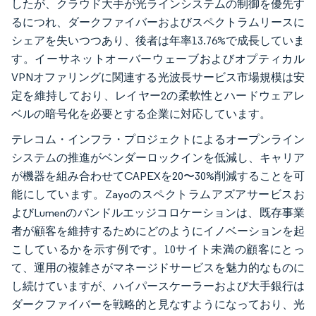
したが、クラウド大手が光ラインシステムの制御を優先す
るにつれ、ダークファイバーおよびスペクトラムリースに
シェアを失いつつあり、後者は年率13.76%で成長していま
す。イーサネットオーバーウェーブおよびオプティカル
VPNオファリングに関連する光波長サービス市場規模は安
定を維持しており、レイヤー2の柔軟性とハードウェアレ
ベルの暗号化を必要とする企業に対応しています。
テレコム・インフラ・プロジェクトによるオープンライン
システムの推進がベンダーロックインを低減し、キャリア
が機器を組み合わせてCAPEXを20〜30%削減することを可
能にしています。Zayoのスペクトラムアズアサービスお
よびLumenのバンドルエッジコロケーションは、既存事業
者が顧客を維持するためにどのようにイノベーションを起
こしているかを示す例です。10サイト未満の顧客にとっ
て、運用の複雑さがマネージドサービスを魅力的なものに
し続けていますが、ハイパースケーラーおよび大手銀行は
ダークファイバーを戦略的と見なすようになっており、光