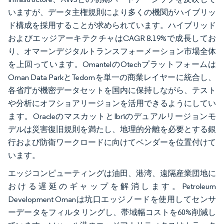
いますが、データ主権規則により多くの機関がハイブリッ
ド構成を採用することが求められています。ハイブリッド
およびエッジアーキテクチャはCAGR 8.19%で成長してお
り、オマーンデジタルトランスフォーメーション市場全体
を上回っています。OmantelのOtechプラットフォームは
Oman Data ParkとTedomを単一の商業レイヤーに統合し、
各省庁が機密データセットを国内に保持しながら、テスト
や分析にオフショアリージョンを活用できるようにしてい
ます。OracleのマスカットとIbriのデュアルリージョンモ
デルは災害復旧規則を満たし、地理的分離を必要とする銀
行および防衛ワークロードに向けてベンダーを位置付けて
います。
エッジコンピューティングは油田、港湾、遠隔産業団地に
おける遅延のギャップを解消します。Petroleum
Development Omanは坑口エッジノードを使用してセンサ
ーデータをフィルタリングし、帯域幅コストを60%削減し