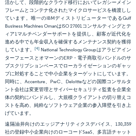
活かして、段階的なクラウド移行においてレガシーメイン
フレームとコンテナ化されたマイクロサービスを橋渡しし
ています。唯一のIBMディストリビューターであるGulf
Business Machines OmanはISO 27001コンサルティングとテ
ィア1マルチベンダーサポートを提供し、顧客が近代化を
進める中でも年金収入を確保するメンテナンス契約を獲得
[4]
しています。
National Technology Groupはアラビアイン
ターフェースとオマーンのERP・電子商取引バンドルのサ
ブスクリプションベースでローカライゼーションのギャッ
プに対処することで中小企業をターゲットにしています。
同時に、Accenture、PwC、Deloitteなどの国際コンサルタ
ント会社は変更管理とサイバーセキュリティ監査を企業全
体の契約にバンドルし、大規模クライアントの切り替えコ
ストを高め、純粋なソフトウェア企業の参入障壁を引き上
げています。
遠隔油井向けのエッジアナリティクスデバイス、130,359
社の登録中小企業向けのローコードSaaS、多言語チャット