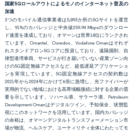
国家5Gロールアウトによるモノのインターネット普及の
加速
3つのモバイル通信事業者は5,893か所の5Gサイトを運営
し、91%のカバレッジと中央値259.94 Mbpsのダウンロー
ド速度を達成しており、オマーンは世界18位にランクされ
ています。Omantel、Ooredoo、Vodafone Omanはそれぞ
れスタンドアロン5Gコアに投資しており、遠隔掘削、自
律型港湾車両、サービスが行き届いていない産業ゾーン向
けの5G固定無線アクセスなど、超低遅延アプリケーショ
ンを実現しています。5G固定無線アクセスの契約数は
2021年から2024年にかけて6倍に急増し、光ファイバーが
実用的でない地域における高帯域幅接続に対する企業の需
要を示しています。ソハール港、サラーラ港、Petroleum
Development Omanはデジタルツイン、予知保全、状態監
視にこのネットワークを活用しています。国内カバレッジ
の余裕は、オマーンデジタルトランスフォーメーション市
場が物流、ヘルスケア、ユーティリティ全体にわたってモ