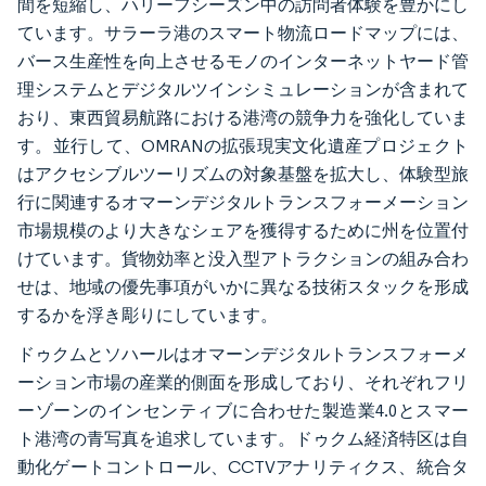
間を短縮し、ハリーフシーズン中の訪問者体験を豊かにし
ています。サラーラ港のスマート物流ロードマップには、
バース生産性を向上させるモノのインターネットヤード管
理システムとデジタルツインシミュレーションが含まれて
おり、東西貿易航路における港湾の競争力を強化していま
す。並行して、OMRANの拡張現実文化遺産プロジェクト
はアクセシブルツーリズムの対象基盤を拡大し、体験型旅
行に関連するオマーンデジタルトランスフォーメーション
市場規模のより大きなシェアを獲得するために州を位置付
けています。貨物効率と没入型アトラクションの組み合わ
せは、地域の優先事項がいかに異なる技術スタックを形成
するかを浮き彫りにしています。
ドゥクムとソハールはオマーンデジタルトランスフォーメ
ーション市場の産業的側面を形成しており、それぞれフリ
ーゾーンのインセンティブに合わせた製造業4.0とスマー
ト港湾の青写真を追求しています。ドゥクム経済特区は自
動化ゲートコントロール、CCTVアナリティクス、統合タ