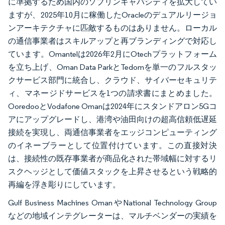
に準拠するため国内のソブリンキャパシティを拡大してい
ますが、2025年10月に稼働したOracleのデュアルリージョ
ンアーキテクチャに匹敵するものはありません。ローカル
の通信事業者はスキルアップと再ブランディングで対応し
ています。Omantelは2026年2月にOtechプラットフォーム
を立ち上げ、Oman Data ParkとTedomを単一のフルスタッ
クサービス部門に統合し、クラウド、サイバーセキュリテ
ィ、マネージドサービスを1つの請求書にまとめました。
OoredooとVodafone Omanは2024年にスタンドアロン5Gコ
アにアップグレードし、港湾や油田向けの超高信頼低遅延
接続を実現し、両通信事業者をエッジコンピューティング
のイネーブラーとして位置付けています。この直接対決
は、接続性の既存事業者が商品化された帯域幅に対するリ
スクヘッジとして価値スタックを上昇させるという戦略的
再編を浮き彫りにしています。
Gulf Business Machines OmanやNational Technology Group
などの地域インテグレーターは、マルチベンダーの実績を