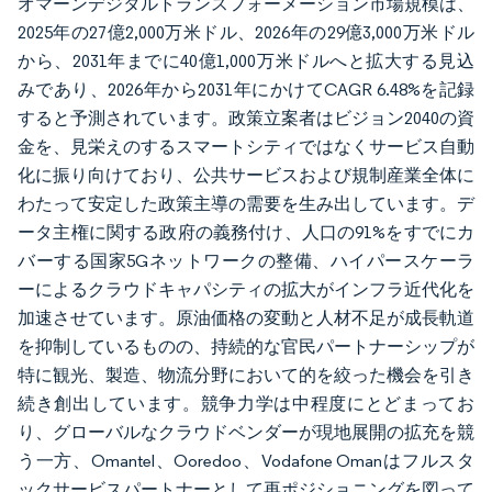
オマーンデジタルトランスフォーメーション市場規模は、
2025年の27億2,000万米ドル、2026年の29億3,000万米ドル
から、2031年までに40億1,000万米ドルへと拡大する見込
みであり、2026年から2031年にかけてCAGR 6.48%を記録
すると予測されています。政策立案者はビジョン2040の資
金を、見栄えのするスマートシティではなくサービス自動
化に振り向けており、公共サービスおよび規制産業全体に
わたって安定した政策主導の需要を生み出しています。デ
ータ主権に関する政府の義務付け、人口の91%をすでにカ
バーする国家5Gネットワークの整備、ハイパースケーラ
ーによるクラウドキャパシティの拡大がインフラ近代化を
加速させています。原油価格の変動と人材不足が成長軌道
を抑制しているものの、持続的な官民パートナーシップが
特に観光、製造、物流分野において的を絞った機会を引き
続き創出しています。競争力学は中程度にとどまってお
り、グローバルなクラウドベンダーが現地展開の拡充を競
う一方、Omantel、Ooredoo、Vodafone Omanはフルスタ
ックサービスパートナーとして再ポジショニングを図って