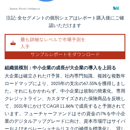
注記: 全セグメントの個別シェアはレポート購入後にご確
画像 © Mordor Intelligence。再利用にはCC BY 4.0の表示が必要です。
認いただけます
組織規模別：中小企業の成長が大企業の導入を上回る
大企業は確立されたIT予算、社内専門知識、複雑な複数年
ロードマップにより、2025年の支出の67.55%を獲得しまし
た。それにもかかわらず、中小企業は規制の簡素化、専用
クレジットライン、カスタマイズされた保険商品を反映し
て、2031年にかけてCAGR 11.86%で成長すると予測されて
います。フューチャーファンドはその資金の7%を中小企
業のデジタルアップグレードに向け、資本市場庁はサイバ
ーおよびオペレーショナルリスクの補償を標準化し、貸し