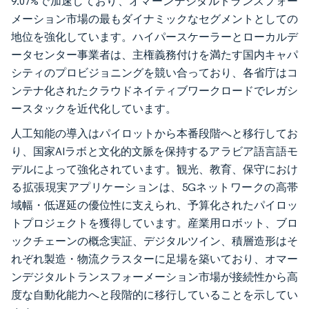
9.07%で加速しており、オマーンデジタルトランスフォー
メーション市場の最もダイナミックなセグメントとしての
地位を強化しています。ハイパースケーラーとローカルデ
ータセンター事業者は、主権義務付けを満たす国内キャパ
シティのプロビジョニングを競い合っており、各省庁はコ
ンテナ化されたクラウドネイティブワークロードでレガシ
ースタックを近代化しています。
人工知能の導入はパイロットから本番段階へと移行してお
り、国家AIラボと文化的文脈を保持するアラビア語言語モ
デルによって強化されています。観光、教育、保守におけ
る拡張現実アプリケーションは、5Gネットワークの高帯
域幅・低遅延の優位性に支えられ、予算化されたパイロッ
トプロジェクトを獲得しています。産業用ロボット、ブロ
ックチェーンの概念実証、デジタルツイン、積層造形はそ
れぞれ製造・物流クラスターに足場を築いており、オマー
ンデジタルトランスフォーメーション市場が接続性から高
度な自動化能力へと段階的に移行していることを示してい