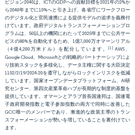
ビジョン2040は、ICTのGDPへの貢献目標を2021年の2%か
ら2040年までに10%へと引き上げ、各省庁にワークフロー
のデジタル化と官民連携による提供モデルの追求を義務付
けています。政府デジタルトランスフォーメーションプロ
グラムは、50以上の機関にわたって2025年までに公共サー
ビスの80%を自動化するため、1億7,000万オマーンリアル
[1]
（4億4,200万米ドル）を配分しています。
AWS、
Google Cloud、Microsoftとの戦略的パートナーシップによ
り技術スタックを多様化し、データ主権に関する大臣決定
1152/2/19/2024-20を遵守しながらロックインリスクを低減
しています。国家オープンデータプラットフォーム、AI研
究センター、第四次産業革命ハブが長期的な制度的基盤を
提供しています。オマーンとアラブ首長国連邦は、国連電
子政府開発指数と電子参加指数の両方で同時に改善した
GCC唯一のメンバーであり、漸進的な政策主導のトラン
スフォーメーションが勢いを増していることを裏付けてい
ます。