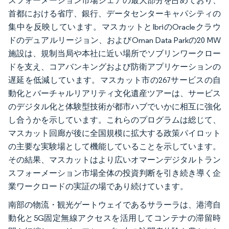
スフォーメーション市場シェアの最大部分を占めており、
首都における省庁、銀行、データセンターキャパシティの
集中を反映しています。マスカットとIbriのOracleクラウ
ドのデュアルリージョン、およびOman Data Parkの20 MW
施設は、規制当局や本社に近い場所でソブリンワークロー
ドを支え、コアバンキングおよび防衛アプリケーションの
遅延を低減しています。マスカット市の267サービスの自
動化とバーチャルリアリティ文化遺産ツアーは、サービス
のデジタル化と体験型技術が都市ハブでいかに相互に強化
し合うかを示しています。これらのプログラムは総じて、
マスカット回廊が後に全国規模に拡大する政策パイロット
の主要な実験場として機能していることを示しています。
その結果、マスカットはより広いオマーンデジタルトラン
スフォーメーション市場全体の投資判断を引き続き導く企
業ワークロードの実証の場であり続けています。
南部の物流・観光ゲートウェイであるサラーラは、港湾自
動化と5G固定無線アクセスを活用してコンテナの滞留時