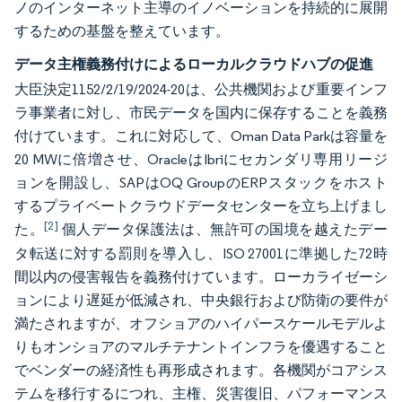
ノのインターネット主導のイノベーションを持続的に展開
するための基盤を整えています。
データ主権義務付けによるローカルクラウドハブの促進
大臣決定1152/2/19/2024-20は、公共機関および重要インフ
ラ事業者に対し、市民データを国内に保存することを義務
付けています。これに対応して、Oman Data Parkは容量を
20 MWに倍増させ、OracleはIbriにセカンダリ専用リージ
ョンを開設し、SAPはOQ GroupのERPスタックをホスト
するプライベートクラウドデータセンターを立ち上げまし
[2]
た。
個人データ保護法は、無許可の国境を越えたデー
タ転送に対する罰則を導入し、ISO 27001に準拠した72時
間以内の侵害報告を義務付けています。ローカライゼーシ
ョンにより遅延が低減され、中央銀行および防衛の要件が
満たされますが、オフショアのハイパースケールモデルよ
りもオンショアのマルチテナントインフラを優遇すること
でベンダーの経済性も再形成されます。各機関がコアシス
テムを移行するにつれ、主権、災害復旧、パフォーマンス