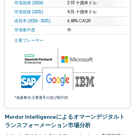
市場規模 (2026)
2.93 十億米ドル
市場規模 (2031)
4.01 十億米ドル
成長率 (2026 - 2031)
6.48% CAGR
市場集中度
中
画像 © Mordor Intelligence。再利用にはCC BY 4.0の表示が必要です。
主要プレーヤー
*免責事項:主要選手の並び順不同
Mordor Intelligenceによるオマーンデジタルト
ランスフォーメーション市場分析