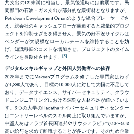
共支出の1%未満に相当し、景気後退時には脆弱です。民
間部門の石油・ガス支出が部分的な緩衝材となりますが、
Petroleum Development Omanのような統合プレーヤーでさ
え、親会社のキャッシュフローが逼迫すると裁量的プロジ
ェクトを抑制せざるを得ません。景気の好不況サイクルは
ベンダーが大規模なローカルチームを維持することを妨
げ、知識移転のコストを増加させ、プロジェクトのタイム
[3]
ラインを長期化させます。
デジタルスキルギャップと外国人労働者への依存
2025年までにMakeenプログラムを修了した専門家はわず
か1,880人であり、目標の10,000人に対して大幅に不足して
おり、データサイエンス、サイバーセキュリティ、クラウ
ドエンジニアリングにおける深刻な人材不足が続いていま
す。3つの大学のHadathaサイバーセキュリティセンター
はエントリーレベルのスキル向上に取り組んでいますが、
中堅人材はアラブ首長国連邦やサウジアラビアで30〜50%
高い給与を求めて離職することが多いです。そのため企業