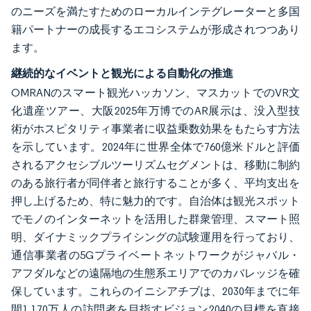
のニーズを満たすためのローカルインテグレーターと多国
籍パートナーの成長するエコシステムが形成されつつあり
ます。
継続的なイベントと観光による自動化の推進
OMRANのスマート観光ハッカソン、マスカットでのVR文
化遺産ツアー、大阪2025年万博でのAR展示は、没入型技
術がホスピタリティ事業者に収益乗数効果をもたらす方法
を示しています。2024年に世界全体で760億米ドルと評価
されるアクセシブルツーリズムセグメントは、移動に制約
のある旅行者が同伴者と旅行することが多く、平均支出を
押し上げるため、特に魅力的です。自治体は観光スポット
でモノのインターネットを活用した群衆管理、スマート照
明、ダイナミックプライシングの試験運用を行っており、
通信事業者の5Gプライベートネットワークがジャバル・
アフダルなどの遠隔地の生態系エリアでのカバレッジを確
保しています。これらのイニシアチブは、2030年までに年
間1,170万人の訪問者を目指すビジョン2040の目標を直接