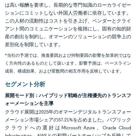
は高い報酬を要求し、長期的な専門知識のローカライゼー
ションにコミットしない外国人労働者に依存しています。
この人材の流動性はコストを引き上げ、ベンダーとクライ
アント間のコミュニケーションを複雑にし、固有の知的財
産の創出を制約し、オマーンのソリューションの競争上の
差別化を制限しています。
*当社の予測では、推進要因および抑制要因の影響を加算的ではな
く方向性のあるものとして扱います。影響予測は、ベースライン
成長、構成効果、および変数間の相互作用を反映しています。
セグメント分析
展開モード別：ハイブリッド戦略が主権優先のトランスフ
ォーメーションを主導
クラウド展開は2025年のオマーンデジタルトランスフォー
メーション市場シェアの57.21%を占めました。パブリック
クラウドへの選好はMicrosoft Azure、Oracle Cloud
Infrastructure、AWSとの初期パートナーシップを反映して