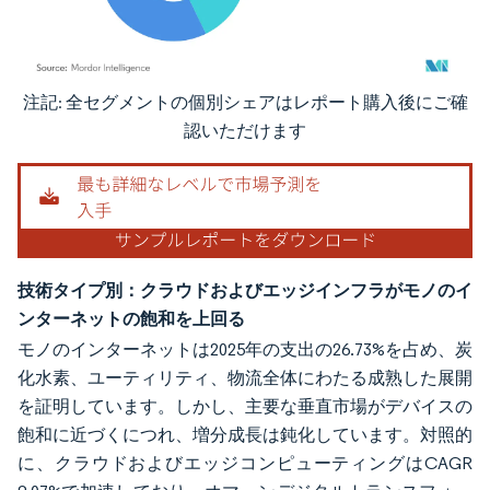
注記: 全セグメントの個別シェアはレポート購入後にご確
画像 © Mordor Intelligence。再利用にはCC BY 4.0の表示が必要です。
認いただけます
技術タイプ別：クラウドおよびエッジインフラがモノのイ
ンターネットの飽和を上回る
モノのインターネットは2025年の支出の26.73%を占め、炭
化水素、ユーティリティ、物流全体にわたる成熟した展開
を証明しています。しかし、主要な垂直市場がデバイスの
飽和に近づくにつれ、増分成長は鈍化しています。対照的
に、クラウドおよびエッジコンピューティングはCAGR