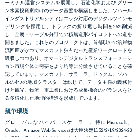
ーミナル運営システムを展開し、石油化学および グリー
ン水素投資家向けのデータ基盤を構築しました。ソハール
インダストリアルシティはエッジ対応のデジタルツインモ
デリングを採用し、トラックの折り返し時間を25%削減
し、金属・ケーブル分野での積層造形パイロットへの道を
開きました。これらのプロジェクトは、首都以外の沿岸物
流回廊がかつてマスカット独占だった産業ワークロードを
吸収しつつあり、オマーンデジタルトランスフォーメーシ
ョン市場全体に需要をより均等に分散させていることを確
認しています。マスカット、サラーラ、ドゥクム、ソハー
ルの4つの地域クラスターは総じて、データ主権の義務付
けと観光、物流、重工業における成長機会のバランスをと
る多様化した地理的構造を形成しています。
競争環境
グローバルなハイパースケーラー、特にMicrosoft、
Oracle、Amazon Web Servicesは大臣決定1152/2/19/2024-20