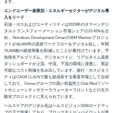
ます。
エンドユーザー産業別：エネルギーセクターがデジタル導
入をリード
石油・ガスおよびユーティリティは2025年のオマーンデジ
タルトランスフォーメーション市場シェアの23.42%を占
め、Petroleum Development OmanのIBM Maximoプロジェ
クトが60,000件の資産ワークフローをデジタル化し、年間
70,000枚の紙使用量を削減したことが裏付けています。予
知保全アルゴリズム、デジタルツイン、リアルタイム資産
ダッシュボードが上流、中流、下流の環境に浸透し、実証
可能なコスト削減を生み出しています。旅行・ホスピタリ
ティはCAGR 11.61%で最も急成長する垂直市場として台頭
しており、Omranグループの高い収益性とClub Medリゾー
トやニューシティサラーラウォーターフロントなどの主力
観光プロジェクトに支えられています。
ヘルスケアのデジタル化はヘルスビジョン2050ロードマッ
プの下で加速しており、ブロックチェーンパイロットが患