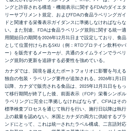
ングと許容される構造・機能表示に関するFDAのダイエタ
リーサプリメント規定、およびFDAの食品ラベリングガイ
ドと関連する栄養表示ガイダンスに準拠しなければならな
い。また別途、FDAは食品ラベリング規則に関する統一適
用開始日の期間を2026年12月31日まで設定しており、食品
として位置付けられるSKU（例：RTDプロテイン飲料やバ
ー）を販売するメーカーが、共通のタイムラインでラベリ
ング規則の更新を追跡する必要性を強めている。
カナダでは、国境を越えたポートフォリオに影響を与える
独自の包装・ラベリング要件が追加される。2026年1月1日
以降、カナダで販売される食品は、2025年12月31日をもっ
て移行期間が終了した後、前面表示（FOP）栄養シンボル
ラベリングに完全に準拠しなければならず、CFIAはその
標準検査プロセスを通じて執行を行い、施行日以降は執行
上の裁量を認めない。米国とカナダの両方に供給するブラ
ンドにとって、これは統一されたラベル構成、二言語対応