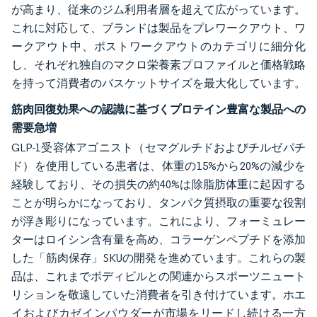
が高まり、従来のジム利用者層を超えて広がっています。
これに対応して、ブランドは製品をプレワークアウト、ワ
ークアウト中、ポストワークアウトのカテゴリに細分化
し、それぞれ独自のマクロ栄養素プロファイルと価格戦略
を持って消費者のバスケットサイズを最大化しています。
筋肉回復効果への認識に基づくプロテイン豊富な製品への
需要急増
GLP-1受容体アゴニスト（セマグルチドおよびチルゼパチ
ド）を使用している患者は、体重の15%から20%の減少を
経験しており、その損失の約40%は除脂肪体重に起因する
ことが明らかになっており、タンパク質摂取の重要な役割
が浮き彫りになっています。これにより、フォーミュレー
ターはロイシン含有量を高め、コラーゲンペプチドを添加
した「筋肉保存」SKUの開発を進めています。これらの製
品は、これまでボディビルとの関連からスポーツニュート
リションを敬遠していた消費者を引き付けています。ホエ
イおよびカゼインパウダーが市場をリードし続ける一方