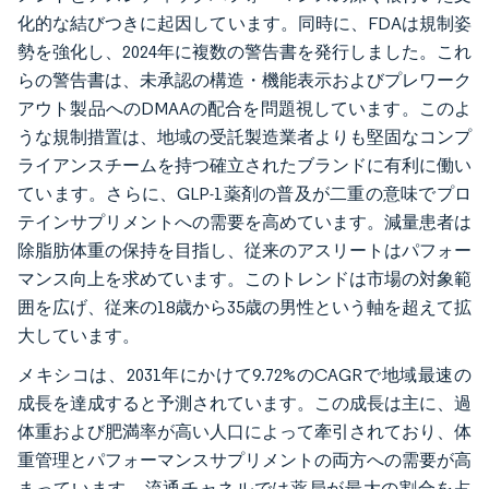
化的な結びつきに起因しています。同時に、FDAは規制姿
勢を強化し、2024年に複数の警告書を発行しました。これ
らの警告書は、未承認の構造・機能表示およびプレワーク
アウト製品へのDMAAの配合を問題視しています。このよ
うな規制措置は、地域の受託製造業者よりも堅固なコンプ
ライアンスチームを持つ確立されたブランドに有利に働い
ています。さらに、GLP-1薬剤の普及が二重の意味でプロ
テインサプリメントへの需要を高めています。減量患者は
除脂肪体重の保持を目指し、従来のアスリートはパフォー
マンス向上を求めています。このトレンドは市場の対象範
囲を広げ、従来の18歳から35歳の男性という軸を超えて拡
大しています。
メキシコは、2031年にかけて9.72%のCAGRで地域最速の
成長を達成すると予測されています。この成長は主に、過
体重および肥満率が高い人口によって牽引されており、体
重管理とパフォーマンスサプリメントの両方への需要が高
まっています。流通チャネルでは薬局が最大の割合を占