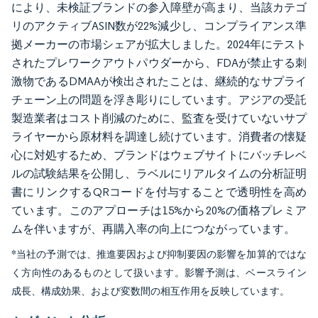
により、未検証ブランドの参入障壁が高まり、当該カテゴ
リのアクティブASIN数が22%減少し、コンプライアンス準
拠メーカーの市場シェアが拡大しました。2024年にテスト
されたプレワークアウトパウダーから、FDAが禁止する刺
激物であるDMAAが検出されたことは、継続的なサプライ
チェーン上の問題を浮き彫りにしています。アジアの受託
製造業者はコスト削減のために、監査を受けていないサプ
ライヤーから原材料を調達し続けています。消費者の懐疑
心に対処するため、ブランドはウェブサイトにバッチレベ
ルの試験結果を公開し、ラベルにリアルタイムの分析証明
書にリンクするQRコードを付与することで透明性を高め
ています。このアプローチは15%から20%の価格プレミア
ムを伴いますが、再購入率の向上につながっています。
*当社の予測では、推進要因および抑制要因の影響を加算的ではな
く方向性のあるものとして扱います。影響予測は、ベースライン
成長、構成効果、および変数間の相互作用を反映しています。