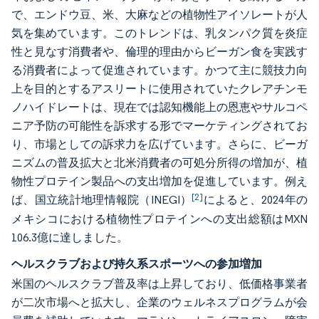
で、エンドウ豆、米、大麻などの植物性アイソレートが人
気を集めています。このトレンドは、乳タンパク質を炎症
性と見なす消費者や、倫理的理由からビーガン食を実践す
る消費者によって促進されています。かつて主に競技力向
上を目的とするアスリートに使用されていたクレアチンモ
ノハイドレートは、現在では認知機能上の恩恵やサルコペ
ニア予防の可能性を訴求する形でマーケティングされてお
り、市場としての訴求力を広げています。さらに、ビーガ
ニズムの普及拡大と北米消費者の可処分所得の増加が、植
物性プロテイン製品への支出増加を促進しています。例え
[2]
ば、国立統計地理情報院（INEGI）
によると、2024年の
メキシコにおける植物性プロテインへの支出総額はMXN
106.3億に達しました。
ヘルスクラブおよび持久系スポーツへの参加増加
米国のヘルスクラブ普及率は上昇しており、低価格事業者
が二次市場へと拡大し、企業のウェルネスプログラムが会