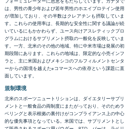
フォーミュレーターに恩恵をもたらしています。カナダで
は、男性の青少年および若年男性のホエイプロテイン使用
が増加しており、その半数はクレアチンも摂取していま
す。これらの使用率は、長期的な安全性に関する議論が続
いているにもかかわらず、ユース向けアスレティックプロ
グラムにおけるサプリメント摂取の一般化を反映していま
す。一方、北米のその他の地域、特に中米市場は発展の初
期段階にあります。これらの地域は、限定的な小売インフ
ラと、主に米国およびメキシコのフルフィルメントセンタ
ーからの国境を越えたeコマースへの依存という課題に直
面しています。
規制環境
北米のスポーツニュートリションは、ダイエタリーサプリ
メントと一般食品の両制度にまたがっており、そのためラ
ベリングと表示根拠の裏付けがコンプライアンス上の中心
的な優先事項となっている。米国では、サプリメントとし
て販売されるスポーツ用パウダー、RTD、バーは、ラベリ