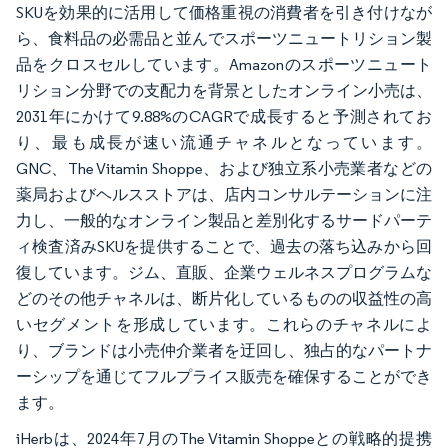
SKUを効果的に活用して価格重視の消費者を引き付けなが
ら、食料品の必需品と並んでスポーツニュートリション製
品をクロスセルしています。Amazonのスポーツニュート
リション分野での支配力を背景としたオンライン小売は、
2031年にかけて9.88%のCAGRで成長すると予測されてお
り、最も成長が速い流通チャネルとなっています。
GNC、The Vitamin Shoppe、および独立系小売業者などの
薬局およびヘルスストアは、店内コンサルテーションに注
力し、一般的なオンライン製品と差別化するサードパーテ
ィ検査済みSKUを提供することで、過去の落ち込みから回
復しています。ジム、直販、企業ウェルネスプログラムな
どのその他チャネルは、断片化しているものの収益性の高
いセグメントを形成しています。これらのチャネルによ
り、ブランドは小売仲介業者を迂回し、独占的なパートナ
ーシップを通じてフルプライス販売を確保することができ
ます。
iHerbは、2024年7月のThe Vitamin Shoppeとの戦略的提携