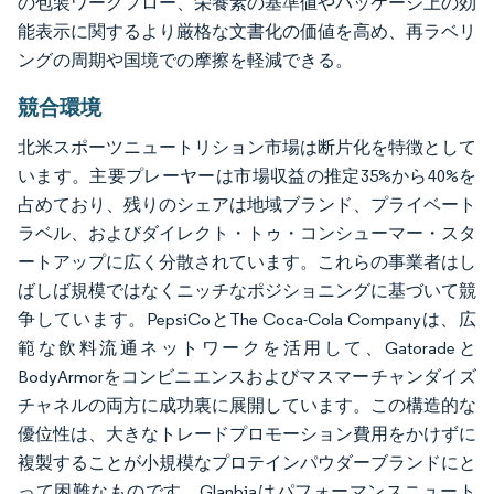
の包装ワークフロー、栄養素の基準値やパッケージ上の効
能表示に関するより厳格な文書化の価値を高め、再ラベリ
ングの周期や国境での摩擦を軽減できる。
競合環境
北米スポーツニュートリション市場は断片化を特徴として
います。主要プレーヤーは市場収益の推定35%から40%を
占めており、残りのシェアは地域ブランド、プライベート
ラベル、およびダイレクト・トゥ・コンシューマー・スタ
ートアップに広く分散されています。これらの事業者はし
ばしば規模ではなくニッチなポジショニングに基づいて競
争しています。PepsiCoとThe Coca-Cola Companyは、広
範な飲料流通ネットワークを活用して、Gatoradeと
BodyArmorをコンビニエンスおよびマスマーチャンダイズ
チャネルの両方に成功裏に展開しています。この構造的な
優位性は、大きなトレードプロモーション費用をかけずに
複製することが小規模なプロテインパウダーブランドにと
って困難なものです。Glanbiaはパフォーマンスニュート