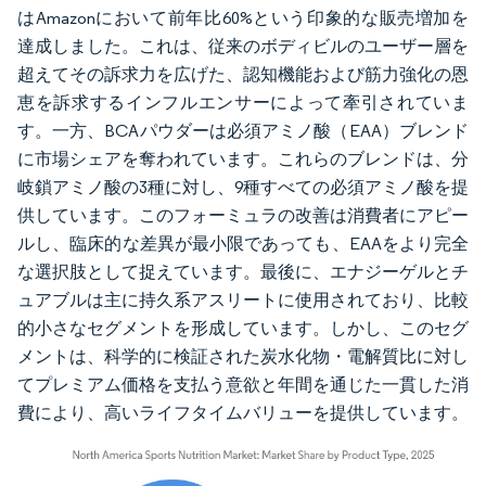
はAmazonにおいて前年比60%という印象的な販売増加を
達成しました。これは、従来のボディビルのユーザー層を
超えてその訴求力を広げた、認知機能および筋力強化の恩
恵を訴求するインフルエンサーによって牽引されていま
す。一方、BCAパウダーは必須アミノ酸（EAA）ブレンド
に市場シェアを奪われています。これらのブレンドは、分
岐鎖アミノ酸の3種に対し、9種すべての必須アミノ酸を提
供しています。このフォーミュラの改善は消費者にアピー
ルし、臨床的な差異が最小限であっても、EAAをより完全
な選択肢として捉えています。最後に、エナジーゲルとチ
ュアブルは主に持久系アスリートに使用されており、比較
的小さなセグメントを形成しています。しかし、このセグ
メントは、科学的に検証された炭水化物・電解質比に対し
てプレミアム価格を支払う意欲と年間を通じた一貫した消
費により、高いライフタイムバリューを提供しています。