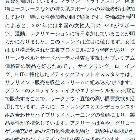
員費を補助しています。マラソン、トライアスロン、障害
物コースレースなどの持久系スポーツへの登録者数は増加
[3]
しており、特に女性参加者の間で顕著です。労働統計局
によると、2024年には米国の女性人口の19.4%がスポー
ツ、運動、レクリエーションに毎日参加していることが明
らかになりました。このトレンドは注目に値します。女性
はより構造化された栄養プロトコルに従う傾向があり、ク
リーンラベルとサードパーティ検査を重視したプレミアム
価格帯の製品を好むためです。サイクリング、ローイン
グ、HIITに特化したブティックフィットネススタジオは、
サプリメント販売を収益ストリームに組み込んでいます。
ブランドのプロテインシェイクやエナジーゲルをレジ周辺
で販売することで、ワークアウト直後の高い購買意欲を活
用しています。さらに、ストレングスとエンデュランスを
組み合わせたハイブリッドトレーニングの台頭により、製
品要件が多様化しています。アスリートは今や、グリコー
ゲン補充のための速消化性炭水化物と、就寝中の回復のた
めの緩やかなプロテイン放出の両方を求めています。この