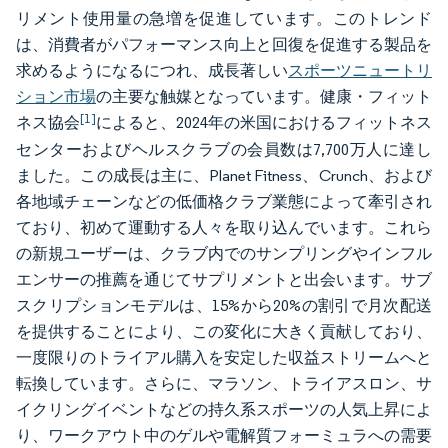
リメント使用量の急増を促進しています。このトレンド
は、消費者がパフォーマンス向上と回復を促進する製品を
求めるようになるにつれ、成長著しい
スポーツニュートリ
ション市場
の主要な触媒となっています。健康・フィット
[1]
ネス協会
によると、2024年の米国におけるフィットネス
センターおよびヘルスクラブの会員数は7,700万人に達し
ました。この成長は主に、Planet Fitness、Crunch、および
各地域チェーンなどの低価格クラブ業態によって牽引され
ており、初めて運動する人々を取り込んでいます。これら
の新規ユーザーは、クラブ内でのサンプリングやインフル
エンサーの推薦を通じてサプリメントと出会います。サブ
スクリプションモデルは、15%から20%の割引で月次配送
を提供することにより、この変化に大きく貢献しており、
一度限りのトライアル購入を安定した収益ストリームへと
転換しています。さらに、マラソン、トライアスロン、サ
イクリングイベントなどの持久系スポーツの人気上昇によ
り、ワークアウト中のゲルや電解質フォーミュラへの需要