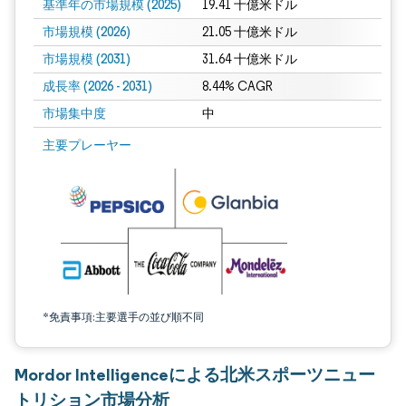
基準年の市場規模 (2025)
19.41 十億米ドル
市場規模 (2026)
21.05 十億米ドル
市場規模 (2031)
31.64 十億米ドル
成長率 (2026 - 2031)
8.44% CAGR
市場集中度
中
画像 © Mordor Intelligence。再利用にはCC BY 4.0の表示が必要です。
主要プレーヤー
*免責事項:主要選手の並び順不同
Mordor Intelligenceによる北米スポーツニュー
トリション市場分析