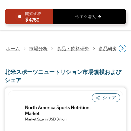
4750
ホーム
市場分析
食品・飲料研究
食品研究
北
北米スポーツニュートリション市場規模および
シェア
シェア