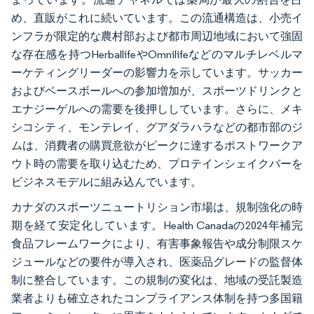
め、直販がこれに続いています。この流通構造は、小売イ
ンフラが限定的な農村部および都市周辺地域において強固
な存在感を持つHerballifeやOmnilifeなどのマルチレベルマ
ーケティングリーダーの影響力を示しています。サッカー
およびベースボールへの参加増加が、スポーツドリンクと
エナジーゲルへの需要を後押ししています。さらに、メキ
シコシティ、モンテレイ、グアダラハラなどの都市部のジ
ムは、消費者の購買意欲がピークに達するポストワークア
ウト時の需要を取り込むため、プロテインシェイクバーを
ビジネスモデルに組み込んでいます。
カナダのスポーツニュートリション市場は、規制強化の時
期を経て安定化しています。Health Canadaの2024年補完
食品フレームワークにより、有害事象報告や成分制限スケ
ジュールなどの要件が導入され、医薬品グレードの監督体
制に整合しています。この規制の変化は、地域の受託製造
業者よりも確立されたコンプライアンス体制を持つ多国籍