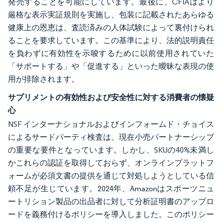
発売することを可能にしています。最後に、CFIAはより
厳格な表示実証規則を実施し、包装に記載されたあらゆる
健康上の恩恵は、査読済みの人体試験によって裏付けられ
ることを要求しています。この基準により、法的説明責任
を負わずに有効性を示唆するために以前使用されていた
「サポートする」や「促進する」といった曖昧な表現の使
用が排除されます。
サプリメントの有効性および安全性に対する消費者の懐疑
心
NSF インターナショナルおよびインフォームド・チョイス
によるサードパーティ検査は、現在小売パートナーシップ
の重要な要件となっています。しかし、SKUの40%未満し
かこれらの認証を取得しておらず、オンラインプラットフ
ォームが必須文書の提供を通じて対処しようとしている信
頼不足が生じています。2024年、Amazonはスポーツニュ
ートリション製品の出品者に対して分析証明書のアップロ
ードを義務付けるポリシーを導入しました。このポリシー