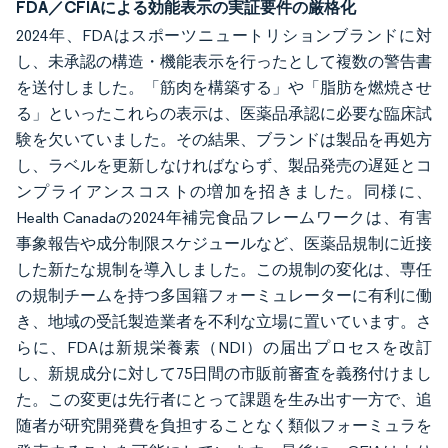
FDA／CFIAによる効能表示の実証要件の厳格化
2024年、FDAはスポーツニュートリションブランドに対
し、未承認の構造・機能表示を行ったとして複数の警告書
を送付しました。「筋肉を構築する」や「脂肪を燃焼させ
る」といったこれらの表示は、医薬品承認に必要な臨床試
験を欠いていました。その結果、ブランドは製品を再処方
し、ラベルを更新しなければならず、製品発売の遅延とコ
ンプライアンスコストの増加を招きました。同様に、
Health Canadaの2024年補完食品フレームワークは、有害
事象報告や成分制限スケジュールなど、医薬品規制に近接
した新たな規制を導入しました。この規制の変化は、専任
の規制チームを持つ多国籍フォーミュレーターに有利に働
き、地域の受託製造業者を不利な立場に置いています。さ
らに、FDAは新規栄養素（NDI）の届出プロセスを改訂
し、新規成分に対して75日間の市販前審査を義務付けまし
た。この変更は先行者にとって課題を生み出す一方で、追
随者が研究開発費を負担することなく類似フォーミュラを