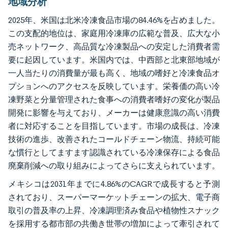
地域分析
2025年、米国は北米冷凍食品市場の84.46%を占めました。
この支配的地位は、家庭用冷凍庫の広範な普及、広大な小
売ネットワーク、高品質な冷凍製品への安定した消費者需
要に起因しています。米国内では、中西部と北東部地域が
一人当たりの消費量が最も高く、地域の嗜好と冷凍食品オ
プションへのアクセスを反映しています。栄養価の高い冷
凍野菜と分量管理された食事への消費者嗜好の変化が製品
開発に影響を与えており、メーカーは健康意識の高い消費
者に対応することを目指しています。市場の成長は、冷凍
技術の進歩、改善されたコールドチェーン物流、持続可能
な慣行としてますます認識されている冷凍保存による食品
廃棄削減への取り組みによってさらに支えられています。
メキシコは2031年までに4.86%のCAGRで成長すると予測
されており、スーパーマーケットチェーンの拡大、電子商
取引の普及率の上昇、冷凍調理済み食品や植物性スナック
を採用する都市部の共働き世帯の増加によって牽引されて