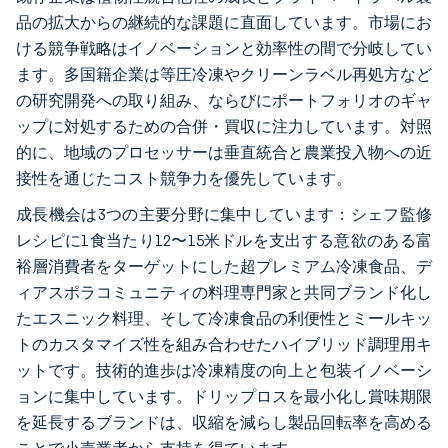
品の拡大からの継続的な課題に直面しています。市場にお
ける競争戦略はイノベーションと効率性の間で分岐してい
ます。多国籍企業は等圧冷凍やクリーンラベル再処方など
の研究開発への取り組み、ならびにポートフォリオのギャ
ップに対処するための合併・買収に注力しています。対照
的に、地域のプロセッサーは垂直統合と農業投入物への近
接性を通じたコスト競争力を優先しています。
成長機会は3つの主要分野に集中しています：シェフ監修
レシピに1食当たり12〜15米ドルを支出する意欲のある富
裕層消費者をターゲットにした超プレミアム冷凍食品、デ
ィアスポラコミュニティの料理専門家と共同ブランド化し
たエスニック料理、そして冷凍食品の利便性とミールキッ
トのカスタマイズ性を組み合わせたハイブリッド調理用キ
ットです。技術的進歩は冷凍精度の向上と包装イノベーシ
ョンに集中しています。ドリップロスを最小化し賞味期限
を延長するブランドは、収縮を減らし製品回転率を高める