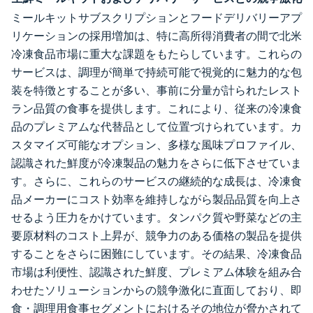
ミールキットサブスクリプションとフードデリバリーアプ
リケーションの採用増加は、特に高所得消費者の間で北米
冷凍食品市場に重大な課題をもたらしています。これらの
サービスは、調理が簡単で持続可能で視覚的に魅力的な包
装を特徴とすることが多い、事前に分量が計られたレスト
ラン品質の食事を提供します。これにより、従来の冷凍食
品のプレミアムな代替品として位置づけられています。カ
スタマイズ可能なオプション、多様な風味プロファイル、
認識された鮮度が冷凍製品の魅力をさらに低下させていま
す。さらに、これらのサービスの継続的な成長は、冷凍食
品メーカーにコスト効率を維持しながら製品品質を向上さ
せるよう圧力をかけています。タンパク質や野菜などの主
要原材料のコスト上昇が、競争力のある価格の製品を提供
することをさらに困難にしています。その結果、冷凍食品
市場は利便性、認識された鮮度、プレミアム体験を組み合
わせたソリューションからの競争激化に直面しており、即
食・調理用食事セグメントにおけるその地位が脅かされて