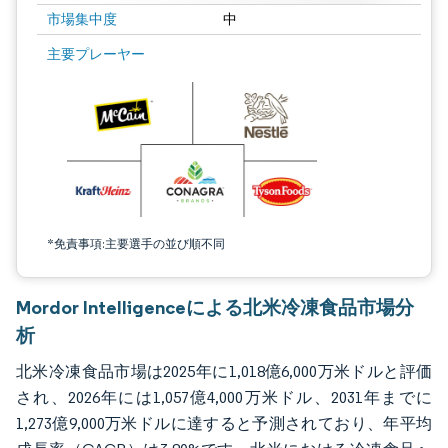
市場集中度
中
画像 © Mordor Intelligence。再利用にはCC BY 4.0の表示が必要です。
主要プレーヤー
*免責事項:主要選手の並び順不同
Mordor Intelligenceによる北米冷凍食品市場分
析
北米冷凍食品市場は2025年に1,018億6,000万米ドルと評価
され、2026年には1,057億4,000万米ドル、2031年までに
1,273億9,000万米ドルに達すると予測されており、年平均