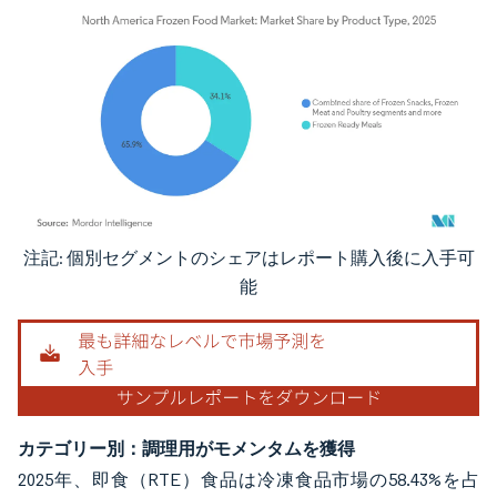
注記: 個別セグメントのシェアはレポート購入後に入手可
画像 © Mordor Intelligence。再利用にはCC BY 4.0の表示が必要です。
能
カテゴリー別：調理用がモメンタムを獲得
2025年、即食（RTE）食品は冷凍食品市場の58.43%を占