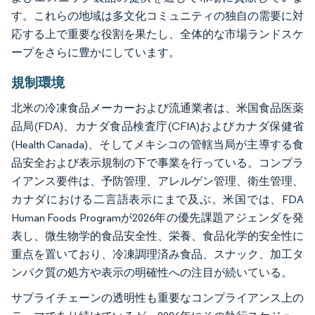
す。これらの地域は多文化コミュニティの独自の需要に対
応する上で重要な役割を果たし、全体的な市場ランドスケ
ープをさらに豊かにしています。
規制環境
北米の冷凍食品メーカーおよび流通業者は、米国食品医薬
品局(FDA)、カナダ食品検査庁(CFIA)およびカナダ保健省
(Health Canada)、そしてメキシコの管轄当局が主導する食
品安全および表示規制の下で事業を行っている。コンプラ
イアンス要件は、予防管理、アレルゲン管理、衛生管理、
カナダにおける二言語表示にまで及ぶ。米国では、FDA
Human Foods Programが2026年の優先課題アジェンダを発
表し、微生物学的食品安全性、栄養、食品化学的安全性に
重点を置いており、冷凍調理済み食品、スナック、加工タ
ンパク質の処方や表示の明確性への注目が続いている。
サプライチェーンの透明性も重要なコンプライアンス上の