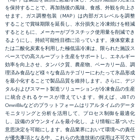
を保持することで、再加熱後の風味、食感、外観を向上さ
せます。ガス調整包装（MAP）は内部ガスレベルを調整
することで賞味期限を延長し、水分損失と冷凍焼けを軽減
するとともに、メーカーがプラスチック使用量を削減でき
るようにし、持続可能性目標に沿っています。液体窒素ま
たは二酸化炭素を利用した極低温冷凍は、限られた施設ス
ペースでの高スループット生産をサポートし、エネルギー
効率を向上させ、タンパク質、農産物、ベーカリー品、調
理済み食品など様々な食品カテゴリーにわたって氷晶形成
を最小化することで製品品質を維持します。さらに、デジ
タルおよびスマート製造ソリューションが冷凍食品の生産
に統合されるケースが増えています。例えば、JBTの
OmniBluなどのプラットフォームはリアルタイムのデータ
モニタリングと分析を活用して、プロセス制御を最適化
し、設備のダウンタイムを最小化し、より情報に基づいた
意思決定を可能にします。食品業界において環境への責任
が優先事項となる中、これらの先進技術の採用は不可欠で