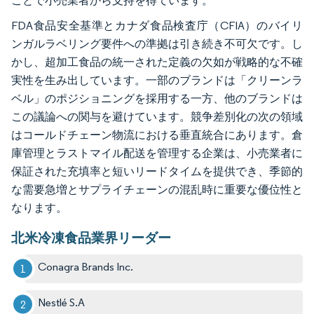
ことで小売業者から支持を得ています。
FDA食品安全基準とカナダ食品検査庁（CFIA）のバイリ
ンガルラベリング要件への準拠は引き続き不可欠です。し
かし、超加工食品の統一された定義の欠如が戦略的な不確
実性を生み出しています。一部のブランドは「クリーンラ
ベル」のポジショニングを採用する一方、他のブランドは
この議論への関与を避けています。競争差別化の次の領域
はコールドチェーン物流における垂直統合にあります。倉
庫管理とラストマイル配送を管理する企業は、小売業者に
保証された充填率と短いリードタイムを提供でき、季節的
な需要急増とサプライチェーンの混乱時に重要な優位性と
なります。
北米冷凍食品業界リーダー
Conagra Brands Inc.
Nestlé S.A