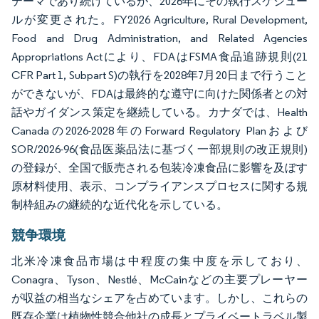
テーマであり続けているが、2026年にその執行スケジュー
ルが変更された。FY2026 Agriculture, Rural Development,
Food and Drug Administration, and Related Agencies
Appropriations Actにより、FDAはFSMA食品追跡規則(21
CFR Part 1, Subpart S)の執行を2028年7月20日まで行うこと
ができないが、FDAは最終的な遵守に向けた関係者との対
話やガイダンス策定を継続している。カナダでは、Health
Canadaの2026-2028年のForward Regulatory Planおよび
SOR/2026-96(食品医薬品法に基づく一部規則の改正規則)
の登録が、全国で販売される包装冷凍食品に影響を及ぼす
原材料使用、表示、コンプライアンスプロセスに関する規
制枠組みの継続的な近代化を示している。
競争環境
北米冷凍食品市場は中程度の集中度を示しており、
Conagra、Tyson、Nestlé、McCainなどの主要プレーヤー
が収益の相当なシェアを占めています。しかし、これらの
既存企業は植物性競合他社の成長とプライベートラベル製