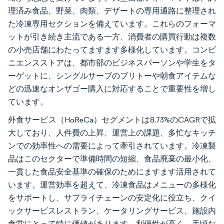
理済み食品、野菜、肉類、デザートの専用通路に整理され
た冷凍専用セクションを備えています。これらのフォーマ
ットが引き続き主流である一方、消費者の購買行動は複数
の小売店舗にわたってますます多様化しています。コンビ
ニエンスストアは、都市部のビジネスパーソンや学生をタ
ーゲットに、シングルサーブのブリトーや朝食アイテムな
どの迅速なオンザゴー購入に対応することで重要性を増し
ています。
外食サービス（HoReCa）セグメントは8.73%のCAGRで拡
大しており、人件費の上昇、運営上の課題、多忙なキッチ
ンでの効率性への需要によって牽引されています。冷凍製
品はこのセクターで準備時間の短縮、食品廃棄の最小化、
一貫した食品安全基準の確保のためにますます活用されて
います。運営効率を超えて、冷凍食品はメニューの多様化
をサポートし、サプライチェーンの安定化に役立ち、クイ
ックサービスレストラン、ケータリングサービス、施設内
食堂にとって特に価値があります。利便性が高く、手頃な