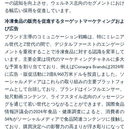
ーの認知を向上させ、ウェルネス志向のセグメントにおけ
る幅広い採用を促進しています。
冷凍食品の販売を促進するターゲットマーケティングおよ
び広告
ブランド主導のコミュニケーション戦略は、特にミレニア
ル世代とZ世代の間で、デジタルファーストのエンゲージ
メントを重視することで冷凍食品に対する認識を変革して
います。主要企業は現代のマーケティングチャネルに多大
な予算を割り当てており、例えばConagra Brandsは2024年
に広告・販促活動に2億8,960万米ドルを投資しました。ソ
ーシャルメディアはこれらの取り組みの主要プラットフォ
ームとして台頭しており、ブランドはインフルエンサー、
短尺動画コンテンツ、ライフスタイル志向のメッセージン
グを通じて若い世代とつながることができます。国際食品
情報評議会の2024年食品・健康調査によると、消費者の
54%がソーシャルメディアで食品関連コンテンツに接触し
ており、購買決定への影響力の高まりが浮き彫りになって