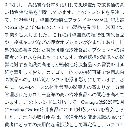
を採用し、高品質な食材を活用して風味豊かで栄養価の高
い植物性食品を開発しています。このトレンドを反映し
て、2024年7月、韓国の植物性ブランドUnlimeatは149店舗
のGiantおよびMartinのストアで5製品を発売し、米国での
事業を拡大しました。これには韓国風の植物性肉代替品
や、冷凍キンパなどの即食オプションが含まれており、世
界的な影響を受けた持続可能な冷凍食品オプションへの消
費者アクセスを向上させています。食品選択の環境への影
響に対する意識の高まりが植物性冷凍製品への需要を引き
続き牽引しており、カテゴリー内での持続可能で健康志向
の製品へのより広範なシフトを浮き彫りにしています。さ
らに、GLP-1ベースの体重管理の影響力の高まりが、分量
管理されたカロリー意識の高い冷凍食品への関心を高めて
います。このトレンドに対応して、Conagraは2025年1月
にHealthy Choice冷凍食品にGLP-1対応ラベルを導入しま
した。これらの取り組みは、冷凍食品を健康意識の高い消
費者にとっての実用的な選択肢として再定位し、カテゴリ