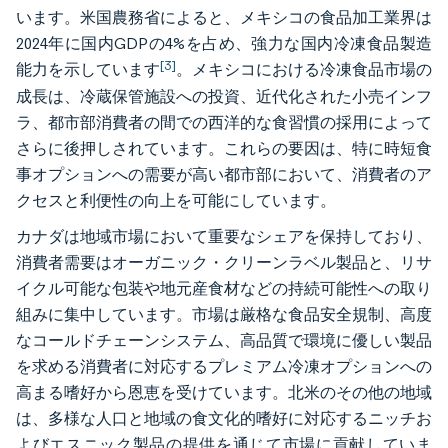
います。米国農務省によると、メキシコの食品加工業界は
2024年に国内GDPの4%を占め、強力な国内冷凍食品製造
[3]
能力を示しています
。メキシコにおける冷凍食品市場の
成長は、冷蔵保管施設への投資、近代化された小売インフ
ラ、都市部消費者の間での西洋的な食習慣の採用によって
さらに後押しされています。これらの要因は、特に時短食
事オプションへの需要が高い都市部において、消費者のア
クセスと利便性の向上を可能にしています。
カナダは地域市場において重要なシェアを保持しており、
消費者需要はオーガニック・クリーンラベル製品と、リサ
イクル可能な包装や地元産食材などの持続可能性への取り
組みに集中しています。市場は厳格な食品安全規制、高度
なコールドチェーンシステム、高品質で環境に優しい製品
を求める消費者に対応するプレミアム冷凍オプションへの
高まる嗜好から恩恵を受けています。北米のその他の地域
は、多様な人口と地域の食文化的嗜好に対応するニッチお
よびエスニック製品の提供を通じて市場に貢献していま