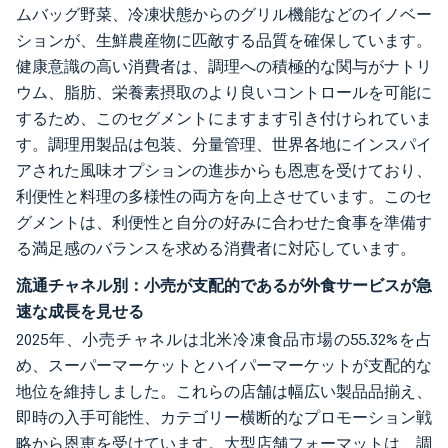
ムバッグ野菜、冷凍状態からのグリル機能などのイノベー
ションが、生鮮農産物に匹敵する品質を確保しています。
健康意識の高い消費者は、調理への積極的な関与がナトリ
ウム、脂肪、栄養素摂取のより良いコントロールを可能に
するため、このセグメントにますます引き付けられていま
す。調理用製品は包装、分量管理、世界各地にインスパイ
アされた風味オプションの進歩からも恩恵を受けており、
利便性と料理の多様性の両方を向上させています。このセ
グメントは、利便性と自分の好みに合わせた食事を準備す
る満足感のバランスを求める消費者に対応しています。
流通チャネル別：小売が支配的であるが外食サービスが急
速な成長を見せる
2025年、小売チャネルは北米冷凍食品市場の55.32%を占
め、スーパーマーケットとハイパーマーケットが支配的な
地位を維持しました。これらの店舗は幅広い製品品揃え、
即時の入手可能性、カテゴリー横断的なプロモーション戦
略から恩恵を受けています。大型店舗フォーマットは、調