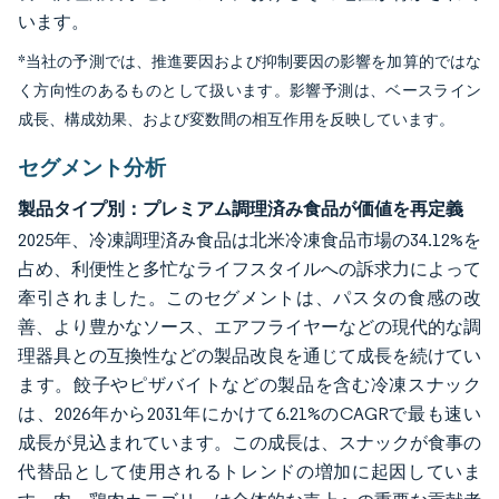
います。
*当社の予測では、推進要因および抑制要因の影響を加算的ではな
く方向性のあるものとして扱います。影響予測は、ベースライン
成長、構成効果、および変数間の相互作用を反映しています。
セグメント分析
製品タイプ別：プレミアム調理済み食品が価値を再定義
2025年、冷凍調理済み食品は北米冷凍食品市場の34.12%を
占め、利便性と多忙なライフスタイルへの訴求力によって
牽引されました。このセグメントは、パスタの食感の改
善、より豊かなソース、エアフライヤーなどの現代的な調
理器具との互換性などの製品改良を通じて成長を続けてい
ます。餃子やピザバイトなどの製品を含む冷凍スナック
は、2026年から2031年にかけて6.21%のCAGRで最も速い
成長が見込まれています。この成長は、スナックが食事の
代替品として使用されるトレンドの増加に起因していま