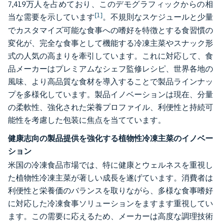
7,419万人を占めており、このデモグラフィックからの相
[1]
当な需要を示しています
。不規則なスケジュールと少量
でカスタマイズ可能な食事への嗜好を特徴とする食習慣の
変化が、完全な食事として機能する冷凍主菜やスナック形
式の人気の高まりを牽引しています。これに対応して、食
品メーカーはプレミアムなシェフ監修レシピ、世界各地の
風味、より高品質な食材を導入することで製品ラインナッ
プを多様化しています。製品イノベーションは現在、分量
の柔軟性、強化された栄養プロファイル、利便性と持続可
能性を考慮した包装に焦点を当てています。
健康志向の製品提供を強化する植物性冷凍主菜のイノベー
ション
米国の冷凍食品市場では、特に健康とウェルネスを重視し
た植物性冷凍主菜が著しい成長を遂げています。消費者は
利便性と栄養価のバランスを取りながら、多様な食事嗜好
に対応した冷凍食事ソリューションをますます重視してい
ます。この需要に応えるため、メーカーは高度な調理技術