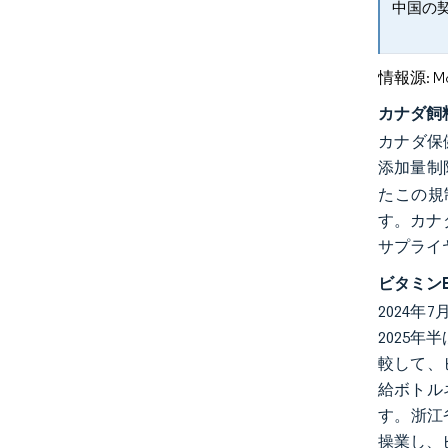
中国の
情報源: Mord
カナダ飼
カナダ保健
添加量制
たこの規
す。カナ
サプライ
ビタミン
2024
2025
較して、
給ボトル
す。浙江
操業し、