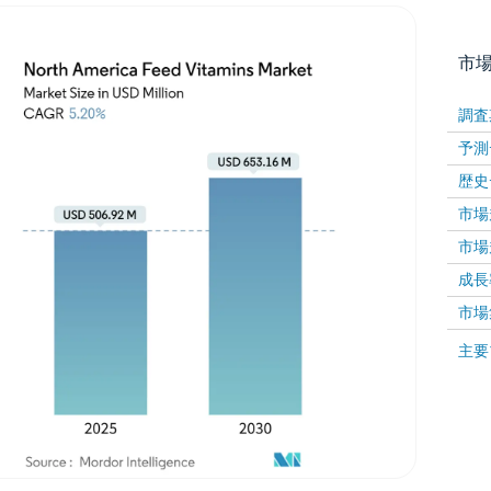
市
調査
予測
歴史
市場規
市場規
成長率 
画像 © Mordor Intelligence。再利用にはCC BY 4
市場
画像 ©
主要