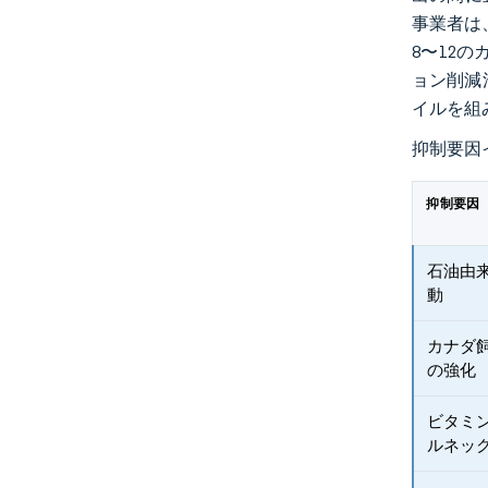
事業者は
8〜12
ョン削減
イルを組
抑制要因
抑制要因
石油由
動
カナダ
の強化
ビタミ
ルネッ