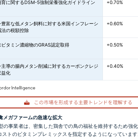
飼育に関するDSM-5強制栄養強化ガイドライン
+0.70%
ン豊富な低メタン飼料に対する米国インフレーシ
+0.60%
減法の税額控除
来ビタミン濃縮物のGRAS認定取得
+0.50%
ン主導の腸内メタン削減に対するカーボンクレジ
+0.40%
収益化
or Intelligence
禽メガファームの急速な拡大
型の事業者は、密集した鶏舎での鳥の福祉を維持するため強化プ
いコストのビタミンプレミックスを指定するようになっています。