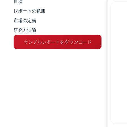
目次
市場規模とシェア
レポートの範囲
市場分析
市場の定義
研究方法論
トレンドとインサイト
セグメント分析
地理分析
競争環境
主要プレーヤー
業界の動向