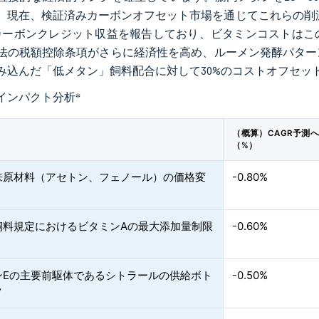
、現在、検証済みカーボンオフセット市場を通じてこれらの削減
のカーボンクレジット収益を報告しており、ビタミンコストはこの
法の税額控除条項がさらに経済性を高め、ルーメン発酵パター
み込んだ「低メタン」飼料配合に対して30%のコストオフセッ
インパクト分析
*
（概算）CAGR予測
（%）
来原材料（アセトン、フェノール）の価格変
-0.80%
飼料規定におけるビタミンAの最大添加量制限
-0.60%
ンEの主要前駆体であるシトラールの供給ボト
-0.50%
ク