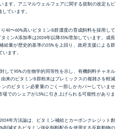
います。アニマルウェルフェアに関する規制の改定もビ
進しています。
り40〜60%高いビタミンB群濃度の育成飼料を採用して
ミンA添加率は2024年以降35%増加しています。成長
の補給量が歴史的基準の25%を上回り、政府支援による群
ています。
ードに対して95%の生物学的同等性を示し、有機飼料チャネル
lla）由来のビタミンB群粉末はプレミックスの複雑さを軽減
000トンのビタミン必要量のごく一部しかカバーしていませ
市場でのシェアが15%に引き上げられる可能性がありま
024年方法論は、ビタミン補給とカーボンクレジット創
0%削減するビタミン強化飼料配合を使用する反芻動物の