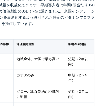
量を収益化できます。早期導入者は年間1頭当たりUSD
価値創出のUSD 3〜5に過ぎません。米国インフレーシ
ンを最適化するよう設計された特定のビタミンプロファ
トを提供しています。
への影響
地理的関連性
影響の時間軸
地域全体、米国で最も高い
短期（2年以
内）
カナダのみ
中期（2〜4
年）
グローバルな制約が地域的
短期（2年以
に影響
内）