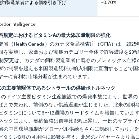
契約製造業者による価格引き下げ
-0.70%
or Intelligence
料規定におけるビタミンAの最大添加量制限の強化
省（Health Canada）のカナダ食品検査庁（CFIA）は、
限を実施し、家禽および養豚カテゴリー全体で許容濃度を20%
制変更は、カナダの飼料製造業者に既存のプレミックス仕様
ダの制限を超える米国製造飼料が輸入制限に直面することで国
ヤーに有利な市場分断が生まれています。
Eの主要前駆体であるシトラールの供給ボトルネック
年7月のドイツ主要ビタミン生産施設での爆発事故により、世界の
年半ばまで失われ、前例のない供給逼迫が生じました。北米の飼
ビタミンEについて8〜12週間のリードタイムを報告していま
ネックにより、契約価格は前年比35%上昇し、一部のサプラ
省の中国環境規制がグローバル供給をさらに制約しており、3
ビタミンB群の可用性に影響を与え、北米のバイヤーをより高