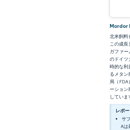
Mordo
北米飼料ビ
この成長
ガファー
のドイツ
時的な利
るメタン
局（FD
ーション
していま
レポー
サブ
Aは