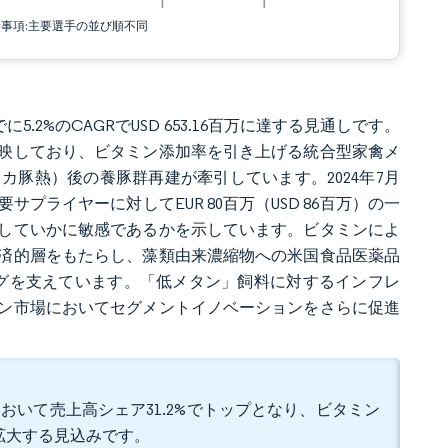
責事項:主要選手の並び順不同
に5.2%のCAGRでUSD 653.16百万に達する見通しです。
映しており、ビタミン添加率を引き上げる統合型家禽メ
豚熱）後の養豚群再建が牽引しています。2024年7月
プライヤーに対してEUR 80百万（USD 86百万）の一
していかに敏感であるかを示しています。ビタミンによ
済的層をもたらし、藻類由来濃縮物への米国食品医薬品
ングを支えています。「低メタン」飼料に対するインフレ
ン市場においてセグメントイノベーションをさらに促進
おいて売上高シェア31.2%でトップとなり、ビタミン
で拡大する見込みです。