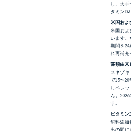
し、大手
タミンD
米国およ
米国およ
います。
期間を2
れ再補充
藻類由来
スキゾキト
で15〜
しペレッ
ん。20
す。
ビタミン
飼料添加
出の間に