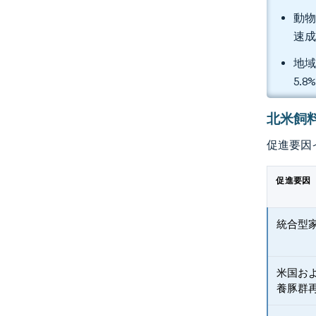
動物
速
地域
5.
北米飼
促進要因
促進要因
統合型
米国お
養豚群