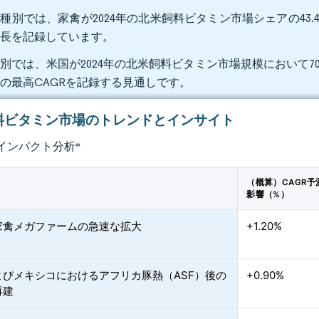
種別では、家禽が2024年の北米飼料ビタミン市場シェアの43.4%
成長を記録しています。
別では、米国が2024年の北米飼料ビタミン市場規模において70
8%の最高CAGRを記録する見通しです。
料ビタミン市場のトレンドとインサイト
インパクト分析
*
（概算）CAGR予
影響（%）
家禽メガファームの急速な拡大
+1.20%
よびメキシコにおけるアフリカ豚熱（ASF）後の
+0.90%
再建