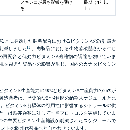
メキシコが最も影響を受け
長期（4年以
る
上）
2025年1月に発効した飼料配合におけるビタミンAの改訂最大
[3]
削減しました
。肉製品における生物蓄積懸念から生じ
の再配合と低効力ビタミンA濃縮物の調達を強いていま
境を越えた貿易への影響が生じ、国内のカナダビタミン
ビタミンE生産能力の40%とビタミンA生産能力の25%が
料製造業者は、歴史的な2〜4週間の納期スケジュールと比
す。ビタミンE前駆体の可用性に影響するシトラールの供
イヤーは既存顧客に対して割当プロトコルを実施していま
つの主要ビタミン生産施設が削減されたスケジュールで
コストの欧州代替品へと向かわせています。