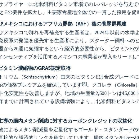
サプライヤーに北米飼料ビタミン市場でのレバレッジを与えて
3とEの要件を拡大し、主要家禽産地全体での一貫した採用を促
びメキシコにおけるアフリカ豚熱（ASF）後の養豚群再建
びメキシコで群れを再補充する生産者は、2024年以前の水準よ
免疫系の発達を優先する生産者により、スターター飼料へのビタ
4週から20週に短縮するという経済的必要性から、ビタミンE
インセンティブを活用するメキシコの事業者が導入をリードし
ビタミン濃縮物のGRAS認定取得
リウム（Schizochytrium）由来のビタミンEは合成グレ
[2]
20%の価格プレミアムを確保しています
。クロレラ（Chlore
ト化安定性を改善しますが、地域の生産量2,500トンは45,
26年までに計画されている設備増強により、北米飼料ビタミン
主導の腸内メタン削減に対するカーボンクレジットの収益化
物によるメタン削減量を定量化するゴールド・スタンダードの2
直接的な経済的リンクを確立しています。腸内メタンを15〜3