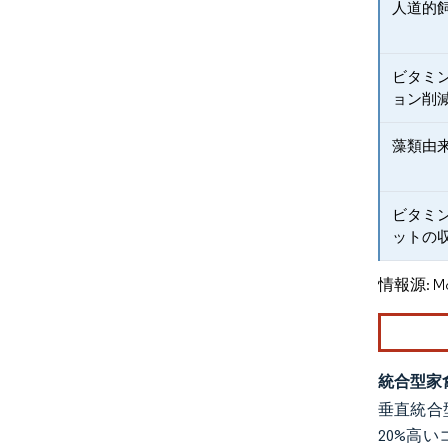
人道的
ビタミ
ョン削
藻類由
ビタミ
ットの
情報源: Mord
統合型家
垂直統合
20%高