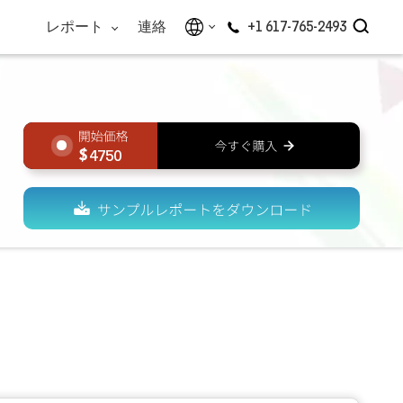
レポート
連絡
+1 617-765-2493
4750