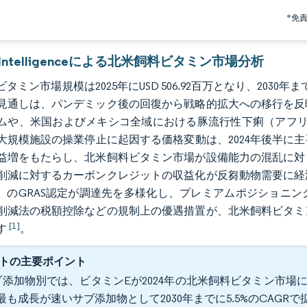
*免
r Intelligenceによる北米飼料ビタミン市場分析
タミン市場規模は2025年にUSD 506.92百万となり、2030年まで
見通しは、パンデミック後の回復から戦略的拡大への移行を反
ムや、米国およびメキシコ全域における豚流行性下痢（アフリカ
大規模施設の操業停止に起因する価格変動は、2024年後半に主要サ
益増をもたらし、北米飼料ビタミン市場が設備能力の混乱に対
削減に対するカーボンクレジットの収益化が反芻動物需要に経
A）のGRAS認定が調達先を多様化し、プレミアムポジショニ
削減法の税額控除などの規制上の優遇措置が、北米飼料ビタミ
[1]
す
。
トの主要ポイント
添加物別では、ビタミンEが2024年の北米飼料ビタミン市場に
最も成長が速いサブ添加物として2030年までに5.5%のCAGR