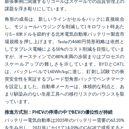
膨張事例に関連するリコールはスケールでの品質管理上の
課題を浮き彫りにしています。
角形の成長は、新しいラインがセルをパックに直接統合
し、モジュールハウジングを削減して1キロワット時あた
り5～8米ドルを節約する北米電気自動車バッテリー製造市
場規模を押し上げます。Teslaの4680円筒形戦略は依然と
してタブレス電極による50%のコスト削減を目指していま
すが、オースティンでの80%未満の歩留まりはプロセスの
スケールアップの難しさを示しています。BYDとCATL
は、パックレベルで160Wh/kgに達し、釘刺し試験での衝
突安全性を実証するブレード型角形パックでベンチマーク
を設定しました。自動車メーカーは、体積的な利点と、あ
まり馴染みのない生産工具への移行リスクのバランスを取
っています。
推進方式別：PHEVの停滞の中でBEVの優位性が持続
バッテリー電気自動車は2025年のバッテリー需要の63.20%
を生み出し、2031年にかけて14.09%のCAGRで成長すると