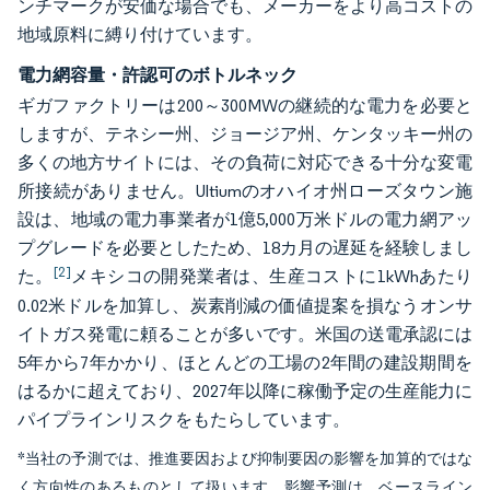
ンチマークが安価な場合でも、メーカーをより高コストの
地域原料に縛り付けています。
電力網容量・許認可のボトルネック
ギガファクトリーは200～300MWの継続的な電力を必要と
しますが、テネシー州、ジョージア州、ケンタッキー州の
多くの地方サイトには、その負荷に対応できる十分な変電
所接続がありません。Ultiumのオハイオ州ローズタウン施
設は、地域の電力事業者が1億5,000万米ドルの電力網アッ
プグレードを必要としたため、18カ月の遅延を経験しまし
[2]
た。
メキシコの開発業者は、生産コストに1kWhあたり
0.02米ドルを加算し、炭素削減の価値提案を損なうオンサ
イトガス発電に頼ることが多いです。米国の送電承認には
5年から7年かかり、ほとんどの工場の2年間の建設期間を
はるかに超えており、2027年以降に稼働予定の生産能力に
パイプラインリスクをもたらしています。
*当社の予測では、推進要因および抑制要因の影響を加算的ではな
く方向性のあるものとして扱います。影響予測は、ベースライン