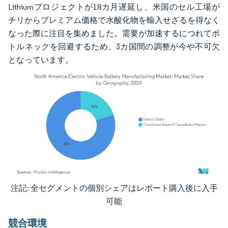
Lithiumプロジェクトが18カ月遅延し、米国のセル工場が
チリからプレミアム価格で水酸化物を輸入せざるを得なく
なった際に注目を集めました。需要が加速するにつれてボ
トルネックを回避するため、3カ国間の調整が今や不可欠
となっています。
注記: 全セグメントの個別シェアはレポート購入後に入手
画像 © Mordor Intelligence。再利用にはCC BY 4.0の表示が必要です。
可能
競合環境