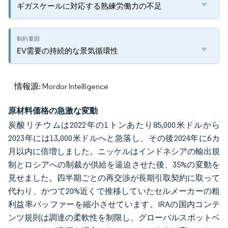
ギガスケールに対応する熟練労働力の不足
EV需要の持続的な景気循環性
情報源: Mordor Intelligence
原材料価格の急激な変動
炭酸リチウムは2022年の1トンあたり85,000米ドルから
2023年には13,000米ドルへと急落し、その後2024年に6カ
月以内に倍増しました。ニッケルはインドネシアの輸出規
制とロシアへの制裁が供給を逼迫させた後、35%の変動を
見せました。四半期ごとの再交渉が長期引取契約に取って
代わり、かつて20%近くで推移していたセルメーカーの粗
利益率バッファーを縮小させています。IRAの国内コンテ
ンツ規則は調達の柔軟性を制限し、グローバルスポットベ