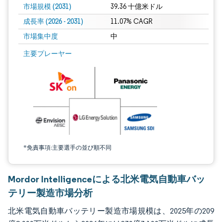
市場規模 (2031)
39.36 十億米ドル
成長率 (2026 - 2031)
11.07% CAGR
市場集中度
中
画像 © Mordor Intelligence。再利用にはCC BY 4.0の表示が必要です。
主要プレーヤー
*免責事項:主要選手の並び順不同
Mordor Intelligenceによる北米電気自動車バッ
テリー製造市場分析
北米電気自動車バッテリー製造市場規模は、2025年の209