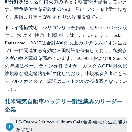
IP分野を絞り込む拘束力のある引取書簡を保有していま
す。競争優位性を定義するのは、見出しのセル化学ではな
く、歩留まり率とGWhあたりの設備投資です。
ドライ電極技術、シリコンリッチ負極、セルトゥパック設
計における特許出願が加速しています。Tesla、
Panasonic、BASFは合計400件以上のリチウムイオン生産
フローに関連する有効な米国特許を保有しており、後発参
入者の参入障壁を高めています。ISO 9001およびUL 2580へ
の準拠はベースライン要件ですが、カスタムOEM耐久試
験規格が認定経路を断片化しており、小規模参入者にとっ
てマルチカスタマー認証はコストのかかる提案となってい
ます。
北米電気自動車バッテリー製造業界のリーダー
企業
LG Energy Solution（Ultium Cells合弁会社の生産能力
を含む）