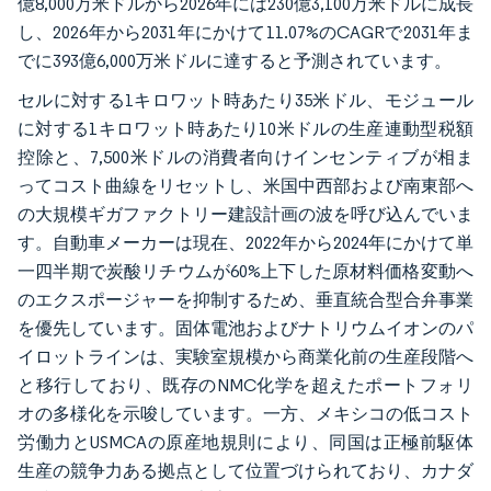
億8,000万米ドルから2026年には230億3,100万米ドルに成長
し、2026年から2031年にかけて11.07%のCAGRで2031年ま
でに393億6,000万米ドルに達すると予測されています。
セルに対する1キロワット時あたり35米ドル、モジュール
に対する1キロワット時あたり10米ドルの生産連動型税額
控除と、7,500米ドルの消費者向けインセンティブが相ま
ってコスト曲線をリセットし、米国中西部および南東部へ
の大規模ギガファクトリー建設計画の波を呼び込んでいま
す。自動車メーカーは現在、2022年から2024年にかけて単
一四半期で炭酸リチウムが60%上下した原材料価格変動へ
のエクスポージャーを抑制するため、垂直統合型合弁事業
を優先しています。固体電池およびナトリウムイオンのパ
イロットラインは、実験室規模から商業化前の生産段階へ
と移行しており、既存のNMC化学を超えたポートフォリ
オの多様化を示唆しています。一方、メキシコの低コスト
労働力とUSMCAの原産地規則により、同国は正極前駆体
生産の競争力ある拠点として位置づけられており、カナダ