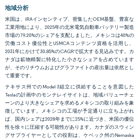
地域分析
米国は、IRAインセンティブ、密集したOEM基盤、豊富な
工業用地により、2025年の北米電気自動車バッテリー製造
市場の79.20%のシェアを支配しました。メキシコは40%の
労働コスト優位性とUSMCAコンテンツ資格を活用し、
2031年にかけて30.85%のCAGRで拡大する見込みです。カ
ナダは鉱物精製に特化した小さなシェアを占めています
が、そのリチウムおよびグラファイトの産出量は依然とし
て重要です。
テキサス州でのModel 3組立に供給することを意図した
Teslaの計画中のモンテレイサイトは、地域バリューチェ
ーンのより大きなシェアを求めるメキシコの取り組みを象
徴しています。メキシコの工場が予定通りに立ち上がれ
ば、国内シェアは2028年までに25%に近づき、米国の優位
性を徐々に圧縮する可能性があります。カナダのスウィン
グサプライヤーとしての役割は、ケベック州のNemaska