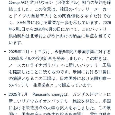
Group AGと約2兆ウォン（14億米ドル）相当の契約を締
結しました。この合意は、韓国のバッテリーメーカー
とドイツの自動車大手との関係強化を示すだけでな
く、EV分野における重要な一歩を示しています。2028
年3月1日から2035年6月30日にかけて、このバッテリー
供給契約は北米および欧州向けの納品に焦点を当てて
います。
2025年11月：トヨタは、今後5年間の米国事業に対する
100億米ドルの投資計画を発表しました。この動きは、
ノースカロライナ州リバティに新しいバッテリー工場
を開設したことに続くものです。米国における11番目
の施設となるこの工場は、日本国外における同社唯一
のバッテリー生産拠点として際立っています。
2025年7月：Panasonic Energyは、カンザス州デソトに
新しいリチウムイオンバッテリー施設を開設し、米国
における製造拠点の大幅な拡大を示しました。この展
開は、国内生産への多大な投資を強調し、電気自動車