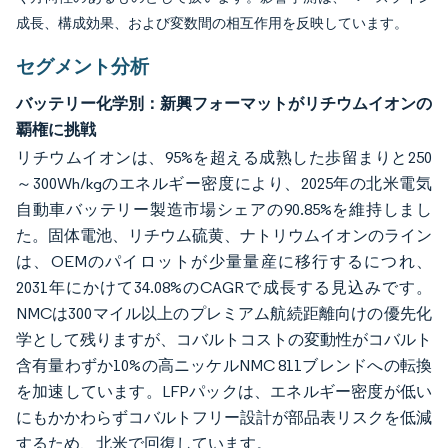
成長、構成効果、および変数間の相互作用を反映しています。
セグメント分析
バッテリー化学別：新興フォーマットがリチウムイオンの
覇権に挑戦
リチウムイオンは、95%を超える成熟した歩留まりと250
～300Wh/kgのエネルギー密度により、2025年の北米電気
自動車バッテリー製造市場シェアの90.85%を維持しまし
た。固体電池、リチウム硫黄、ナトリウムイオンのライン
は、OEMのパイロットが少量量産に移行するにつれ、
2031年にかけて34.08%のCAGRで成長する見込みです。
NMCは300マイル以上のプレミアム航続距離向けの優先化
学として残りますが、コバルトコストの変動性がコバルト
含有量わずか10%の高ニッケルNMC 811ブレンドへの転換
を加速しています。LFPパックは、エネルギー密度が低い
にもかかわらずコバルトフリー設計が部品表リスクを低減
するため、北米で回復しています。