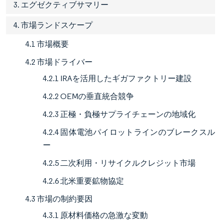
3. エグゼクティブサマリー
4. 市場ランドスケープ
4.1 市場概要
4.2 市場ドライバー
4.2.1 IRAを活用したギガファクトリー建設
4.2.2 OEMの垂直統合競争
4.2.3 正極・負極サプライチェーンの地域化
4.2.4 固体電池パイロットラインのブレークスル
ー
4.2.5 二次利用・リサイクルクレジット市場
4.2.6 北米重要鉱物協定
4.3 市場の制約要因
4.3.1 原材料価格の急激な変動