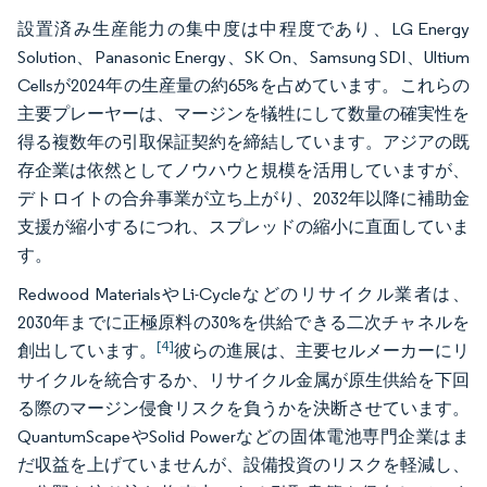
設置済み生産能力の集中度は中程度であり、LG Energy
Solution、Panasonic Energy、SK On、Samsung SDI、Ultium
Cellsが2024年の生産量の約65%を占めています。これらの
主要プレーヤーは、マージンを犠牲にして数量の確実性を
得る複数年の引取保証契約を締結しています。アジアの既
存企業は依然としてノウハウと規模を活用していますが、
デトロイトの合弁事業が立ち上がり、2032年以降に補助金
支援が縮小するにつれ、スプレッドの縮小に直面していま
す。
Redwood MaterialsやLi-Cycleなどのリサイクル業者は、
2030年までに正極原料の30%を供給できる二次チャネルを
[4]
創出しています。
彼らの進展は、主要セルメーカーにリ
サイクルを統合するか、リサイクル金属が原生供給を下回
る際のマージン侵食リスクを負うかを決断させています。
QuantumScapeやSolid Powerなどの固体電池専門企業はま
だ収益を上げていませんが、設備投資のリスクを軽減し、