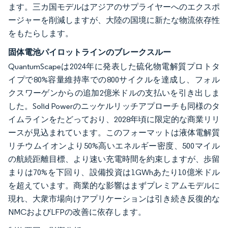
ます。三カ国モデルはアジアのサプライヤーへのエクスポ
ージャーを削減しますが、大陸の国境に新たな物流依存性
をもたらします。
固体電池パイロットラインのブレークスルー
QuantumScapeは2024年に発表した硫化物電解質プロトタ
イプで80%容量維持率での800サイクルを達成し、フォル
クスワーゲンからの追加2億米ドルの支払いを引き出しま
した。Solid Powerのニッケルリッチアプローチも同様のタ
イムラインをたどっており、2028年頃に限定的な商業リリ
ースが見込まれています。このフォーマットは液体電解質
リチウムイオンより50%高いエネルギー密度、500マイル
の航続距離目標、より速い充電時間を約束しますが、歩留
まりは70%を下回り、設備投資は1GWhあたり10億米ドル
を超えています。商業的な影響はまずプレミアムモデルに
現れ、大衆市場向けアプリケーションは引き続き反復的な
NMCおよびLFPの改善に依存します。