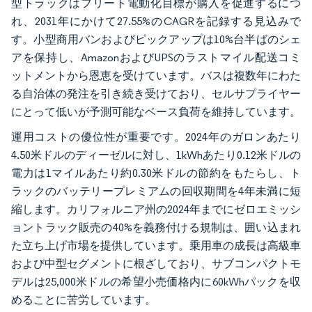
型トラックはフリート電動化目標が購入を促進するにつ
れ、2031年にかけて27.55%のCAGRを記録する見込みで
す。小型商用バンおよびピックアップは10%台半ばのシェ
アを保持し、AmazonおよびUPSのラストマイル配送コミ
ットメントから恩恵を受けています。バスは複数年にわた
る自治体の発注を引き続き受けており、セルサプライヤー
にとって低いが予測可能なベース負荷を維持しています。
運用コストの優位性が重要です。2024年のガロンあたり
4.50米ドルのディーゼルに対し、1kWhあたり0.12米ドルの
電力は1マイルあたり約0.30米ドルの節約をもたらし、ト
ラックのバッテリープレミアムの回収期間を4年未満に短
縮します。カリフォルニア州の2024年までにゼロエミッシ
ョントラック販売の40%を義務付ける規制は、囲い込まれ
た立ち上げ市場を提供しています。乗用車の成長は高級車
および中型セグメントに根ざしており、サブコンパクトモ
デルは25,000米ドルの希望小売価格内に60kWhパックを収
めることに苦労しています。