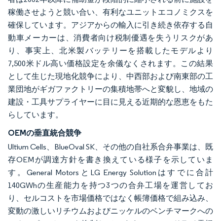
稼働させようと競い合い、有利なユニットエコノミクスを
確保しています。アジアからの輸入に引き続き依存する自
動車メーカーは、消費者向け税制優遇を失うリスクがあ
り、事実上、北米製バッテリーを搭載したモデルより
7,500米ドル高い価格設定を余儀なくされます。この結果
として生じた現地化競争により、中西部および南東部の工
業団地がギガファクトリーの集積地帯へと変貌し、地域の
建設・工具サプライヤーに目に見える近期的な恩恵をもた
らしています。
OEMの垂直統合競争
Ultium Cells、BlueOval SK、その他の自社系合弁事業は、既
存OEMが調達方針を書き換えている様子を示していま
す。General MotorsとLG Energy Solutionはすでに合計
140GWhの生産能力を持つ3つの合弁工場を運営してお
り、セルコストを市場価格ではなく帳簿価格で組み込み、
変動の激しいリチウムおよびニッケルのベンチマークへの