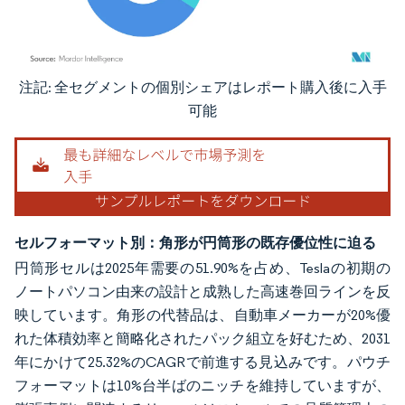
注記: 全セグメントの個別シェアはレポート購入後に入手
画像 © Mordor Intelligence。再利用にはCC BY 4.0の表示が必要です。
可能
セルフォーマット別：角形が円筒形の既存優位性に迫る
円筒形セルは2025年需要の51.90%を占め、Teslaの初期の
ノートパソコン由来の設計と成熟した高速巻回ラインを反
映しています。角形の代替品は、自動車メーカーが20%優
れた体積効率と簡略化されたパック組立を好むため、2031
年にかけて25.32%のCAGRで前進する見込みです。パウチ
フォーマットは10%台半ばのニッチを維持していますが、