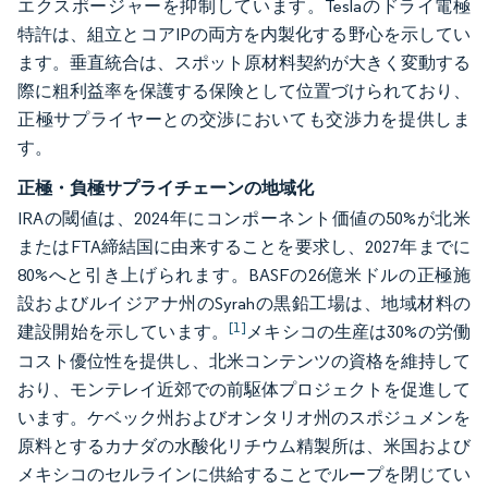
エクスポージャーを抑制しています。Teslaのドライ電極
特許は、組立とコアIPの両方を内製化する野心を示してい
ます。垂直統合は、スポット原材料契約が大きく変動する
際に粗利益率を保護する保険として位置づけられており、
正極サプライヤーとの交渉においても交渉力を提供しま
す。
正極・負極サプライチェーンの地域化
IRAの閾値は、2024年にコンポーネント価値の50%が北米
またはFTA締結国に由来することを要求し、2027年までに
80%へと引き上げられます。BASFの26億米ドルの正極施
設およびルイジアナ州のSyrahの黒鉛工場は、地域材料の
[1]
建設開始を示しています。
メキシコの生産は30%の労働
コスト優位性を提供し、北米コンテンツの資格を維持して
おり、モンテレイ近郊での前駆体プロジェクトを促進して
います。ケベック州およびオンタリオ州のスポジュメンを
原料とするカナダの水酸化リチウム精製所は、米国および
メキシコのセルラインに供給することでループを閉じてい