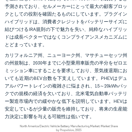
予測されており、セルメーカーにとって最大の顧客ブロッ
クとしての役割を確固たるものにしています。プラグイン
ハイブリッドは、消費者クレジットをバッテリーサイズに
結びつけるIRA規則の下で魅力を失い、純粋なハイブリッ
ドは成長ベクターではなくコンプライアンスメカニズムに
とどまっています。
カリフォルニア州、ニューヨーク州、マサチューセッツ州
の州規制は、2030年までに小型乗用車販売の半分をゼロエ
ミッション車にすることを要求しており、景気後退期にお
いても近期のBEV台数を下支えしています。PHEVはデュ
アルパワートレインの複雑さに悩まされ、15～20kWhパッ
クでの規模の経済を欠いており、北米電気自動車バッテリ
ー製造市場内での緩やかな低下を説明しています。HEVは
安定しているが少量の販売を維持しており、将来の生産能
力決定に影響を与える可能性は低いです。