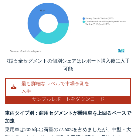
注記: 全セグメントの個別シェアはレポート購入後に入手
画像 © Mordor Intelligence。再利用にはCC BY 4.0の表示が必要です。
可能
車両タイプ別：商用セグメントが乗用車を上回るペースで
加速
乗用車は2025年出荷量の77.60%を占めましたが、中型・大