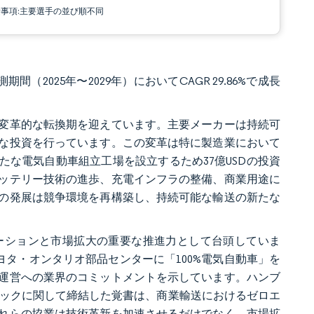
責事項:主要選手の並び順不同
間（2025年〜2029年）においてCAGR 29.86%で成長
変革的な転換期を迎えています。主要メーカーは持続可
な投資を行っています。この変革は特に製造業において
新たな電気自動車組立工場を設立するため37億USDの投資
ッテリー技術の進歩、充電インフラの整備、商業用途に
の発展は競争環境を再構築し、持続可能な輸送の新たな
ーションと市場拡大の重要な推進力として台頭していま
upがトヨタ・オンタリオ部品センターに「100%電気自動車」を
運営への業界のコミットメントを示しています。ハンブ
駆動トラックに関して締結した覚書は、商業輸送におけるゼロエ
れらの協業は技術革新を加速させるだけでなく、市場拡