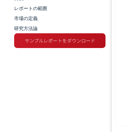
マーケットスナップショット
レポートの範囲
市場分析
市場の定義
研究方法論
主な市場動向
セグメント分析
地理分析
競争環境
主要プレーヤー
業界の動向