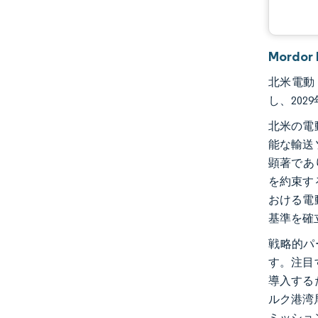
Mordo
北米電動ト
し、202
北米の電
能な輸送
顕著であ
を約束す
おける電
基準を確
戦略的パ
す。注目す
導入する
ルク港湾
ミッショ