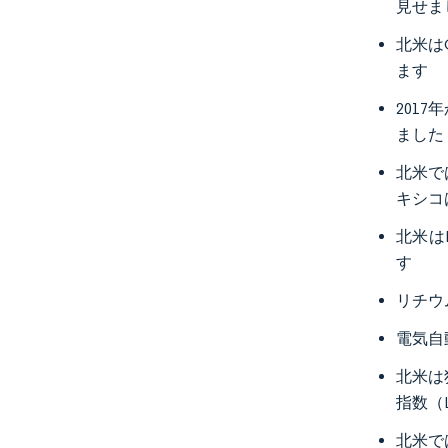
見せま
北米は
ます
201
ました
北米で
キシコ
北米は
す
リチウ
電気自
北米は
指数（
北米で