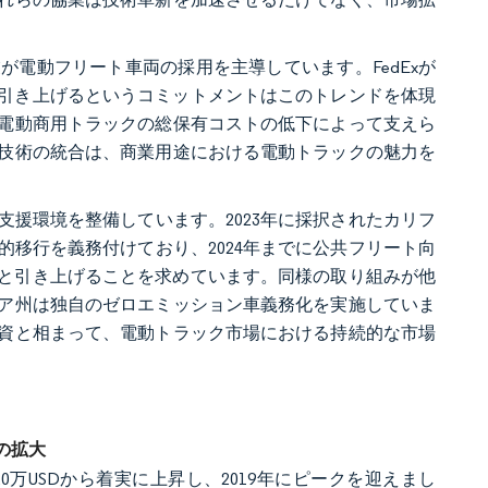
電動フリート車両の採用を主導しています。FedExが
0%に引き上げるというコミットメントはこのトレンドを体現
電動商用トラックの総保有コストの低下によって支えら
技術の統合は、商業用途における電動トラックの魅力を
援環境を整備しています。2023年に採択されたカリフ
移行を義務付けており、2024年までに公共フリート向
0%へと引き上げることを求めています。同様の取り組みが他
ア州は独自のゼロエミッション車義務化を実施していま
資と相まって、電動トラック市場における持続的な市場
の拡大
20万USDから着実に上昇し、2019年にピークを迎えまし