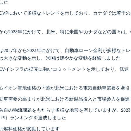
した
CVPにおいて多様なトレンドを示しており、カナダでは若干
7年から2023年にかけて、北米、特に米国やカナダなどの国々は
は2017年から2023年にかけて、自動車ローン金利が多様な
は大きな変動を示し、米国は緩やかな変動を経験しました
EVインフラの拡充に強いコミットメントを示しており、低速
ムイオン電池価格の下落が北米における電気自動車需要を牽引
動車需要の高まりが北米における新製品投入と市場参入を促進
独自の物流課題をもたらす多様な地形を有していますが、202
LPI）ランキングを達成しました
は燃料価格が変動しています