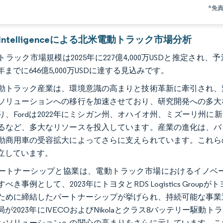
*免
r Intelligenceによる北米電動トラック市場分析
ラック市場規模は2025年に227億4,000万USDと推定され、予測期
9年までに646億5,000万USDに達する見込みです。
動トラック産業は、環境意識の高まりと技術革新に牽引され、
ソリューションへの移行を加速させており、研究開発への多大
り、Fordは2022年にミシガン州、オハイオ州、ミズーリ州に
るなど、多大なリソースを投入しています。産業の進化は、バ
動商用車の受容拡大によってさらに支えられています。これら
立しています。
ートナーシップと協業は、電動トラック市場におけるイノベ
べき事例として、2023年にトヨタとRDS Logistics Gro
ために締結したパートナーシップが挙げられ、持続可能な事業
局が2023年にIVECOおよびNikolaとクラス8バッテリー
ンソリューションへの関心の高まりをさらに示しています。こ