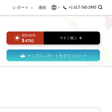
レポート
連絡
+1 617-765-2493
4750