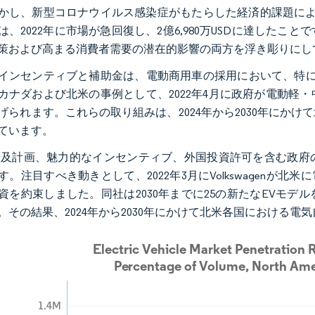
かし、新型コロナウイルス感染症がもたらした経済的課題により、2
は、2022年に市場が急回復し、2億6,980万USDに達した
策および高まる消費者需要の潜在的影響の両方を浮き彫りにし
インセンティブと補助金は、電動商用車の採用において、特に
カナダおよび北米の事例として、2022年4月に政府が電動軽・中
げられます。これらの取り組みは、2024年から2030年にか
ています。
普及計画、魅力的なインセンティブ、外国投資許可を含む政府
す。注目すべき動きとして、2022年3月にVolkswagenが北
資を約束しました。同社は2030年までに25の新たなEVモ
。その結果、2024年から2030年にかけて北米各国における