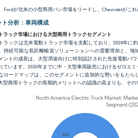
3年、Fordが北米の小型商用バン市場をリードし、Chevroletが
ント分析：車両構成
トラック市場における大型商用トラックセグメント
トラックは北米電動トラック市場を支配しており、2024年に
、持続可能な長距離輸送ソリューションへの需要増加と、地
メントの成長は、大型用途向けに特別設計された先進電動パワ
れています。2030年までに中・大型車両販売におけるゼロエミッ
なロードマップは、このセグメントに追加的な勢いをもたら
大型商用トラックの長期的メリットへの認識の高まりも、その