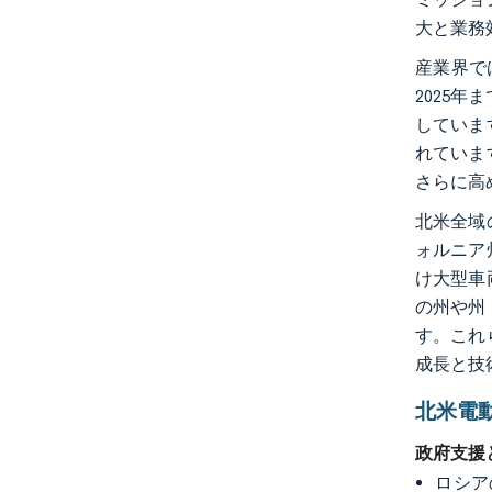
大と業務
産業界で
2025
していま
れていま
さらに高
北米全域
ォルニア
け大型車
の州や州
す。これ
成長と技
北米電
政府支援
ロシア