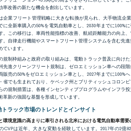
効率改善の新たな機会を創出しています。
は企業フリート管理戦略に大きな転換が見られ、大手物流企業が
年までに全新車購入の50%を電気自動車とし、2030年までに10
す。この移行は、車両性能指標の改善、航続距離能力の向上、
す。自律走行機能やスマートフリート管理システムを含む先進
めています。
の規制枠組みと政府の取り組みは、電動トラック普及に向けた支
州先進クリーンフリート規制は、ゼロエミッション車への段階的
両販売の50%をゼロエミッション車とし、2027年までに10
・省でも生まれており、ケベック州とブリティッシュコロンビ
らの規制措置は、各種インセンティブプログラムやインフラ投
術革新の強固な基盤を形成しています。
動トラック市場のトレンドとインサイト
と環境意識の高まりに牽引される北米における電気自動車需要
のCVPは近年、大きな変動を経験しています。2017年の2億8