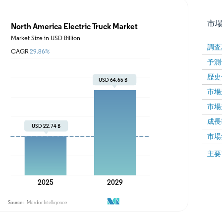
市
調査
予測
歴史
市場規
市場規
成長率 
画像 © Mordor Intelligence。再利用にはCC BY 4
市場
画像 ©
主要