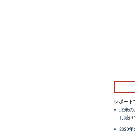
画像 © Mo
レポート
北米の
し続け
202