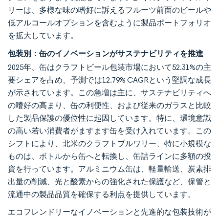
リーは、多様な味の嗜好に訴えるフルーツ前面のビールや
低アルコールオプションを含むように製品ポートフォリオ
を拡大しています。
包装別：缶のイノベーションがサステナビリティを推進
2025年、缶はクラフトビール包装市場において52.31%の主
要シェアを占め、予測では12.79% CAGRという堅調な成長
が示されています。この急増は主に、サステナビリティへ
の嗜好の高まり、缶の利便性、および従来のガラスと比較
した製品保護の優位性に起因しています。特に、環境意識
の高い若い消費者がますます缶を受け入れています。この
シフトにより、北米のクラフトブルワリー、特に小規模な
ものは、ボトルから缶へと転換し、缶詰ラインに多額の投
資を行っています。アルミニウム缶は、軽量輸送、炭素排
出量の削減、光と酸素からの強化された保護など、保管と
流通中の製品品質を確保する利点を提供しています。
エコフレンドリーなイノベーションと先進的な包装技術が