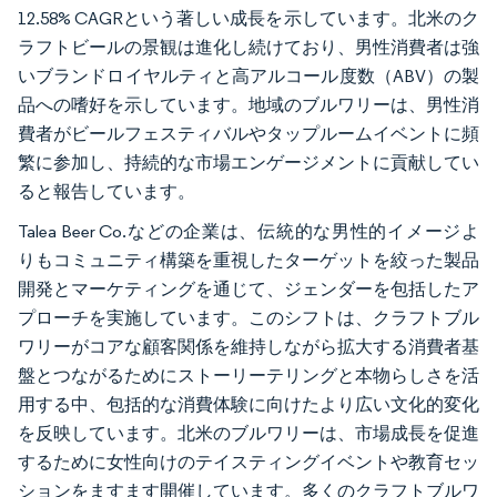
12.58% CAGRという著しい成長を示しています。北米のク
ラフトビールの景観は進化し続けており、男性消費者は強
いブランドロイヤルティと高アルコール度数（ABV）の製
品への嗜好を示しています。地域のブルワリーは、男性消
費者がビールフェスティバルやタップルームイベントに頻
繁に参加し、持続的な市場エンゲージメントに貢献してい
ると報告しています。
Talea Beer Co.などの企業は、伝統的な男性的イメージよ
りもコミュニティ構築を重視したターゲットを絞った製品
開発とマーケティングを通じて、ジェンダーを包括したア
プローチを実施しています。このシフトは、クラフトブル
ワリーがコアな顧客関係を維持しながら拡大する消費者基
盤とつながるためにストーリーテリングと本物らしさを活
用する中、包括的な消費体験に向けたより広い文化的変化
を反映しています。北米のブルワリーは、市場成長を促進
するために女性向けのテイスティングイベントや教育セッ
ションをますます開催しています。多くのクラフトブルワ