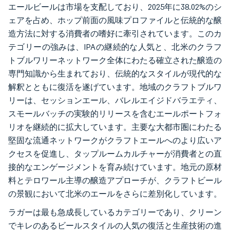
エールビールは市場を支配しており、2025年に38.02%のシ
ェアを占め、ホップ前面の風味プロファイルと伝統的な醸
造方法に対する消費者の嗜好に牽引されています。このカ
テゴリーの強みは、IPAの継続的な人気と、北米のクラフ
トブルワリーネットワーク全体にわたる確立された醸造の
専門知識から生まれており、伝統的なスタイルが現代的な
解釈とともに復活を遂げています。地域のクラフトブルワ
リーは、セッションエール、バレルエイジドバラエティ、
スモールバッチの実験的リリースを含むエールポートフォ
リオを継続的に拡大しています。主要な大都市圏にわたる
堅固な流通ネットワークがクラフトエールへのより広いア
クセスを促進し、タップルームカルチャーが消費者との直
接的なエンゲージメントを育み続けています。地元の原材
料とテロワール主導の醸造アプローチが、クラフトビール
の景観において北米のエールをさらに差別化しています。
ラガーは最も急成長しているカテゴリーであり、クリーン
でキレのあるビールスタイルの人気の復活と生産技術の進