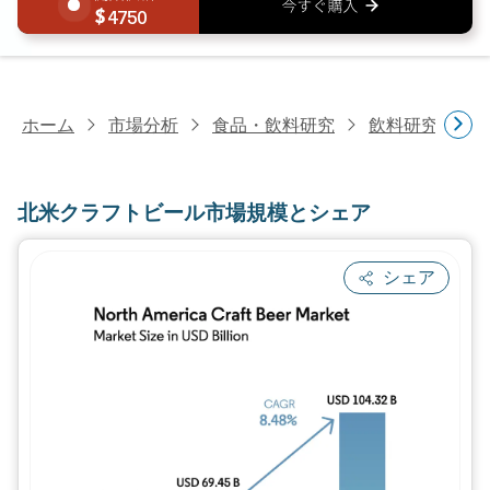
4750
ホーム
市場分析
食品・飲料研究
飲料研究
北
北米クラフトビール市場規模とシェア
シェア