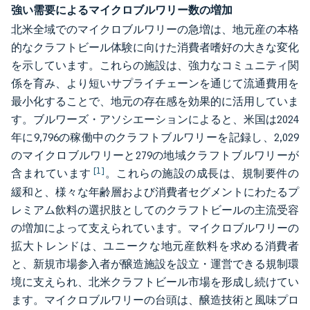
強い需要によるマイクロブルワリー数の増加
北米全域でのマイクロブルワリーの急増は、地元産の本格
的なクラフトビール体験に向けた消費者嗜好の大きな変化
を示しています。これらの施設は、強力なコミュニティ関
係を育み、より短いサプライチェーンを通じて流通費用を
最小化することで、地元の存在感を効果的に活用していま
す。ブルワーズ・アソシエーションによると、米国は2024
年に9,796の稼働中のクラフトブルワリーを記録し、2,029
のマイクロブルワリーと279の地域クラフトブルワリーが
[1]
含まれています
。これらの施設の成長は、規制要件の
緩和と、様々な年齢層および消費者セグメントにわたるプ
レミアム飲料の選択肢としてのクラフトビールの主流受容
の増加によって支えられています。マイクロブルワリーの
拡大トレンドは、ユニークな地元産飲料を求める消費者
と、新規市場参入者が醸造施設を設立・運営できる規制環
境に支えられ、北米クラフトビール市場を形成し続けてい
ます。マイクロブルワリーの台頭は、醸造技術と風味プロ