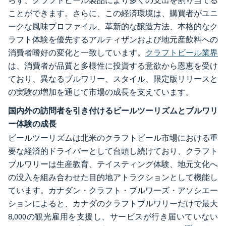
らず、クラフトビール製品により多くの支出を割り当てる
ことができます。さらに、この経済環境は、購買者がユニ
ークな風味プロファイル、革新的な醸造方法、本格的なク
ラフト体験を優先するアルティザンおよび地元産飲料への
消費者嗜好の変化と一致しています。
クラフトビール業界
は、消費者が品質と多様性に投資する意欲から恩恵を受け
ており、異なるブルワリー、スタイル、限定版リリースと
の実験の増加を通じて市場の成長を支えています。
国内外の訪問者を引き付けるビールツーリズムとブルワリ
ー体験の成長
ビールツーリズムは北米のクラフトビール市場における重
要な経済的ドライバーとして台頭し続けており、クラフト
ブルワリーは生産教育、テイスティング体験、地元文化へ
の没入を組み合わせた目的地アトラクションとして機能し
ています。カナダン・クラフト・ブルワーズ・アソシエー
ションによると、カナダのクラフトブルワリーだけで最大
8,000の観光雇用を支援し、サービスが行き届いていない