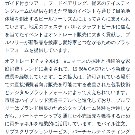
ガイド付きツアー、フードペアリング、従来のテイスティ
ングルームの提供を超えた季節のイベントを通じて目的地
体験を創出するビールツーリズムによってさらに支えられ
ています。地元のフェスティバルとクラフトビールに焦点
を当てたイベントはオントレード販売に大きく貢献し、ブ
ルワリーが新製品を披露し愛好家とつながるためのプラッ
トフォームを提供しています。
オフトレードチャネルは、eコマースの採用と持続的な家
庭消費トレンドに牽引されて、12.86% CAGRという急速な
成長を経験しています。この拡大は、許可されている場所
での直接消費者向け販売を可能にする改善された包装技術
とデジタルプラットフォームによって支えられています。
市場はハイブリッド流通モデルへと進化しており、ブルワ
リーはブランド構築のためのタップルーム体験を活用しな
がら、パートナーシップを通じた小売販売を獲得するため
に両チャネルを相乗的に活用しています。モバイル注文、
サブスクリプションサービス、バーチャルテイスティング