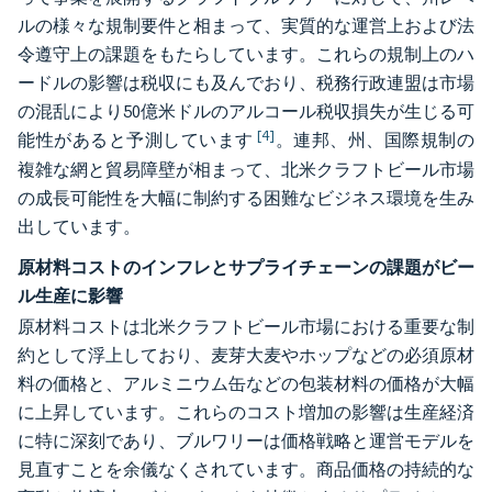
ルの様々な規制要件と相まって、実質的な運営上および法
令遵守上の課題をもたらしています。これらの規制上のハ
ードルの影響は税収にも及んでおり、税務行政連盟は市場
の混乱により50億米ドルのアルコール税収損失が生じる可
[4]
能性があると予測しています
。連邦、州、国際規制の
複雑な網と貿易障壁が相まって、北米クラフトビール市場
の成長可能性を大幅に制約する困難なビジネス環境を生み
出しています。
原材料コストのインフレとサプライチェーンの課題がビー
ル生産に影響
原材料コストは北米クラフトビール市場における重要な制
約として浮上しており、麦芽大麦やホップなどの必須原材
料の価格と、アルミニウム缶などの包装材料の価格が大幅
に上昇しています。これらのコスト増加の影響は生産経済
に特に深刻であり、ブルワリーは価格戦略と運営モデルを
見直すことを余儀なくされています。商品価格の持続的な