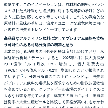
型例です。このイノベーションは、原材料の開発がバラン
スの取れた風味豊かな選択肢に対する消費者の嗜好にどの
ように直接対応するかを示しています。これらの戦略的な
原材料と風味の革新は、節度とユニークな感覚体験に向け
た現在の消費者トレンドと一致しています。
高品質なアルティザン飲料に対してプレミアム価格を支払
う可能性のある可処分所得の増加と意欲
北米における消費者の可処分所得は増加し続けており、米
国経済分析局のデータによると、2025年4月に個人所得が
2,101億米ドル（月次0.8%）増加し、個人消費支出
（PCE）が478億米ドル（0.2%）増加したことが報告され
[2]
ています
。可処分所得のこの上昇トレンドは、消費者
がプレミアム飲料の選択肢を探求するための財政的柔軟性
を高めているため、クラフトビール市場のダイナミクスに
大きな影響を与えています。購買力の向上により、消費者
は従来の大量生産ビールと比較して価格が高いにもかかわ