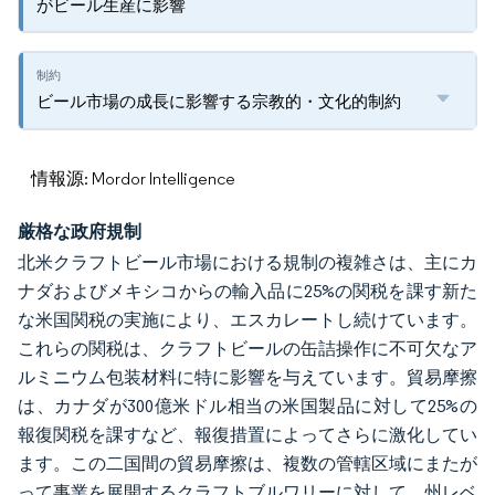
がビール生産に影響
ビール市場の成長に影響する宗教的・文化的制約
情報源: Mordor Intelligence
厳格な政府規制
北米クラフトビール市場における規制の複雑さは、主にカ
ナダおよびメキシコからの輸入品に25%の関税を課す新た
な米国関税の実施により、エスカレートし続けています。
これらの関税は、クラフトビールの缶詰操作に不可欠なア
ルミニウム包装材料に特に影響を与えています。貿易摩擦
は、カナダが300億米ドル相当の米国製品に対して25%の
報復関税を課すなど、報復措置によってさらに激化してい
ます。この二国間の貿易摩擦は、複数の管轄区域にまたが
って事業を展開するクラフトブルワリーに対して、州レベ