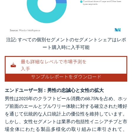
注記: すべての個別セグメントのセグメントシェアはレポ
画像 © Mordor Intelligence。再利用にはCC BY 4.0の表示が必要です。
ート購入時に入手可能
エンドユーザー別：男性の忠誠心と女性の拡大
男性は2025年のクラフトビール消費の68.75%を占め、ホッ
プ前面のエールとブルワリー体験に対する確立された嗜好
を通じて伝統的な人口統計上の優位性を維持しています。
しかし、女性セグメントは業界の包括性イニシアチブと市
場全体にわたる製品多様化の取り組みに牽引されて、