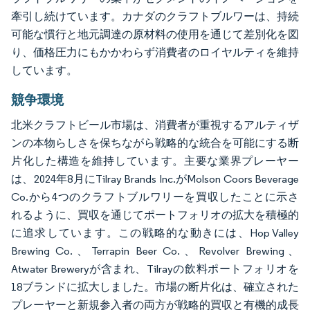
牽引し続けています。カナダのクラフトブルワーは、持続
可能な慣行と地元調達の原材料の使用を通じて差別化を図
り、価格圧力にもかかわらず消費者のロイヤルティを維持
しています。
競争環境
北米クラフトビール市場は、消費者が重視するアルティザ
ンの本物らしさを保ちながら戦略的な統合を可能にする断
片化した構造を維持しています。主要な業界プレーヤー
は、2024年8月にTilray Brands Inc.がMolson Coors Beverage
Co.から4つのクラフトブルワリーを買収したことに示さ
れるように、買収を通じてポートフォリオの拡大を積極的
に追求しています。この戦略的な動きには、Hop Valley
Brewing Co.、Terrapin Beer Co.、Revolver Brewing、
Atwater Breweryが含まれ、Tilrayの飲料ポートフォリオを
18ブランドに拡大しました。市場の断片化は、確立された
プレーヤーと新規参入者の両方が戦略的買収と有機的成長