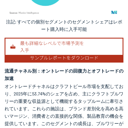
注記: すべての個別セグメントのセグメントシェアはレポ
画像 © Mordor Intelligence。再利用にはCC BY 4.0の表示が必要です。
ート購入時に入手可能
流通チャネル別：オントレードの回復力とオフトレードの
加速
オントレードチャネルはクラフトビール市場を支配してお
り、2025年に53.74%のシェアを占め、主にクラフトブルワ
リーの重要な収益源として機能するタップルームに牽引さ
れています。これらの施設は、ブランド差別化を高める高
いマージン、消費者との直接的な関係、製品教育の機会を
提供しています。このセグメントの成長は、ブルワリーが