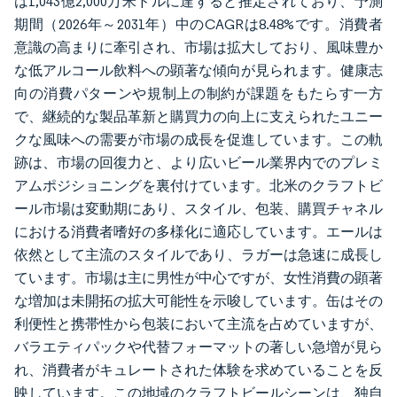
は1,043億2,000万米ドルに達すると推定されており、予測
期間（2026年～2031年）中のCAGRは8.48%です。消費者
意識の高まりに牽引され、市場は拡大しており、風味豊か
な低アルコール飲料への顕著な傾向が見られます。健康志
向の消費パターンや規制上の制約が課題をもたらす一方
で、継続的な製品革新と購買力の向上に支えられたユニー
クな風味への需要が市場の成長を促進しています。この軌
跡は、市場の回復力と、より広いビール業界内でのプレミ
アムポジショニングを裏付けています。北米のクラフトビ
ール市場は変動期にあり、スタイル、包装、購買チャネル
における消費者嗜好の多様化に適応しています。エールは
依然として主流のスタイルであり、ラガーは急速に成長し
ています。市場は主に男性が中心ですが、女性消費の顕著
な増加は未開拓の拡大可能性を示唆しています。缶はその
利便性と携帯性から包装において主流を占めていますが、
バラエティパックや代替フォーマットの著しい急増が見ら
れ、消費者がキュレートされた体験を求めていることを反
映しています。この地域のクラフトビールシーンは、独自