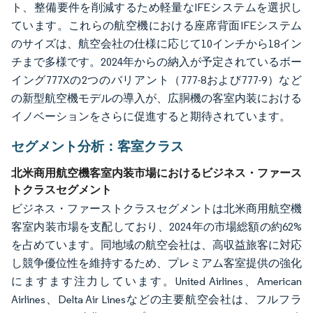
ト、整備要件を削減するため軽量なIFEシステムを選択し
ています。これらの航空機における座席背面IFEシステム
のサイズは、航空会社の仕様に応じて10インチから18イン
チまで多様です。2024年からの納入が予定されているボー
イング777Xの2つのバリアント（777-8および777-9）など
の新型航空機モデルの導入が、広胴機の客室内装における
イノベーションをさらに促進すると期待されています。
セグメント分析：客室クラス
北米商用航空機客室内装市場におけるビジネス・ファース
トクラスセグメント
ビジネス・ファーストクラスセグメントは北米商用航空機
客室内装市場を支配しており、2024年の市場総額の約62%
を占めています。同地域の航空会社は、高収益旅客に対応
し競争優位性を維持するため、プレミアム客室提供の強化
にますます注力しています。United Airlines、American
Airlines、Delta Air Linesなどの主要航空会社は、フルフラ