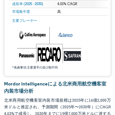
成長率 (2025 - 2030)
4.03% CAGR
市場集中度
高
画像 © Mordor Intelligence。再利用にはCC BY 4.0の表示が必要です。
主要プレーヤー
*免責事項:主要選手の並び順不同
Mordor Intelligenceによる北米商用航空機客室
内装市場分析
北米商用航空機客室内装市場規模は2025年に16億2,000万
米ドルと推定され、予測期間（2025年〜2030年）にCAGR
4.03%で成長し、2030年までに19億7,000万米ドルに達する