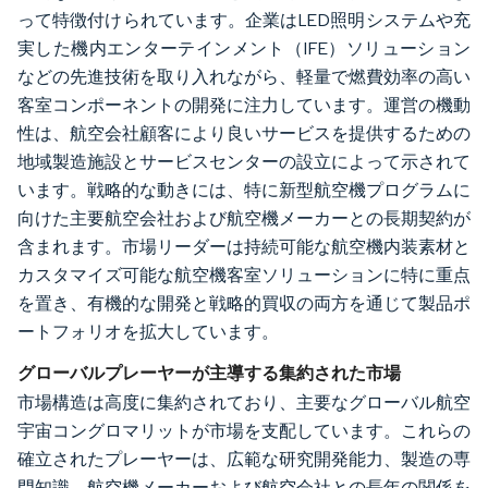
って特徴付けられています。企業はLED照明システムや充
実した機内エンターテインメント（IFE）ソリューション
などの先進技術を取り入れながら、軽量で燃費効率の高い
客室コンポーネントの開発に注力しています。運営の機動
性は、航空会社顧客により良いサービスを提供するための
地域製造施設とサービスセンターの設立によって示されて
います。戦略的な動きには、特に新型航空機プログラムに
向けた主要航空会社および航空機メーカーとの長期契約が
含まれます。市場リーダーは持続可能な航空機内装素材と
カスタマイズ可能な航空機客室ソリューションに特に重点
を置き、有機的な開発と戦略的買収の両方を通じて製品ポ
ートフォリオを拡大しています。
グローバルプレーヤーが主導する集約された市場
市場構造は高度に集約されており、主要なグローバル航空
宇宙コングロマリットが市場を支配しています。これらの
確立されたプレーヤーは、広範な研究開発能力、製造の専
門知識、航空機メーカーおよび航空会社との長年の関係を