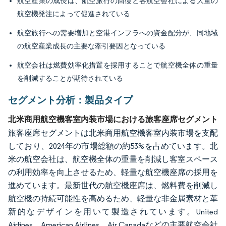
航空産業の成長は、航空旅行の回復と各航空会社による大量の
航空機発注によって促進されている
航空旅行への需要増加と空港インフラへの資金配分が、同地域
の航空産業成長の主要な牽引要因となっている
航空会社は燃費効率化措置を採用することで航空機全体の重量
を削減することが期待されている
セグメント分析：製品タイプ
北米商用航空機客室内装市場における旅客座席セグメント
旅客座席セグメントは北米商用航空機客室内装市場を支配
しており、2024年の市場総額の約53%を占めています。北
米の航空会社は、航空機全体の重量を削減し客室スペース
の利用効率を向上させるため、軽量な航空機座席の採用を
進めています。最新世代の航空機座席は、燃料費を削減し
航空機の持続可能性を高めるため、軽量な非金属素材と革
新的なデザインを用いて製造されています。United
Airlines、American Airlines、Air Canadaなどの主要航空会社