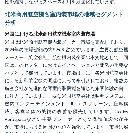
性を維持しながらスペース利用を最適化しています。
北米商用航空機客室内装市場の地域セグメント
分析
米国における北米商用航空機客室内装市場
米国は北米商用航空機内装メーカー市場を支配しており、
2024年の市場総額の約89%を占めています。主要な航空機
メーカー、航空会社、航空機内装企業の本拠地として、同
国はこのセクターにおけるイノベーションと開発の重要な
ハブとして機能しています。市場は主に、各米国航空会社
による新型航空機の調達によって牽引されており、複数の
航空会社が先進的な客室内装機能を通じた旅客体験の向上
に注力しています。主要な米国航空会社は照明システム、
機内エンターテインメント（IFE）スクリーン、座席構
成、客室全体の美観の改善を優先しています。Collins
Aerospaceなどの主要プレーヤーとその製造施設の存在
が、市場における同国の地位を強化しています。市場は燃