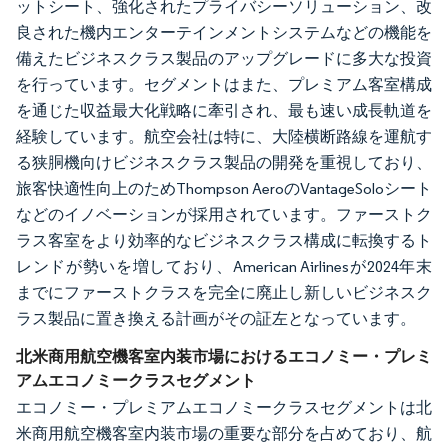
ットシート、強化されたプライバシーソリューション、改
良された機内エンターテインメントシステムなどの機能を
備えたビジネスクラス製品のアップグレードに多大な投資
を行っています。セグメントはまた、プレミアム客室構成
を通じた収益最大化戦略に牽引され、最も速い成長軌道を
経験しています。航空会社は特に、大陸横断路線を運航す
る狭胴機向けビジネスクラス製品の開発を重視しており、
旅客快適性向上のためThompson AeroのVantageSoloシート
などのイノベーションが採用されています。ファーストク
ラス客室をより効率的なビジネスクラス構成に転換するト
レンドが勢いを増しており、American Airlinesが2024年末
までにファーストクラスを完全に廃止し新しいビジネスク
ラス製品に置き換える計画がその証左となっています。
北米商用航空機客室内装市場におけるエコノミー・プレミ
アムエコノミークラスセグメント
エコノミー・プレミアムエコノミークラスセグメントは北
米商用航空機客室内装市場の重要な部分を占めており、航