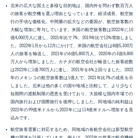
北米の広大な国土と多様な目的地は、国内外を問わず数百万人
の旅客が航空機を選ぶ理由となっています。経済成長、航空旅
行の手頃な価格化、中間層の拡大などの要因が、航空旅客数の
大幅な増加に寄与しています。米国の航空旅客数は2022年に10
億4,000万人に達し、2021年比で7%、2019年比で12%増加しまし
た。2022年1月から12月にかけて、米国の航空会社は8億5,300万
人の旅客を輸送し、2021年の6億5,800万人、2020年の3億8,800
万人から増加しました。カナダの航空会社が輸送した旅客総数
は2022年に1億700万人に達し、2021年を6%上回りました。2022
年のメキシコの航空旅客数は1億人で、2021年比7%の成長を示
しました。北米は他の多くの国や地域と比較して、より少なく
短期間の渡航制限の恩恵を受けており、大規模な国内市場での
国内旅行および国際旅行を後押ししました。同地域の純利益は
2022年の99億米ドルから2023年には114億米ドルへ増加する見
込みです。
航空旅客需要に対応するため、同地域の各航空会社は新型航空
機の調達を計画しています。例えば、2023年の世界の航空機納