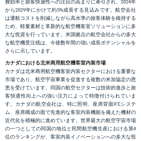
費効率と旅客快適性への注目の高まりに牽引され、2024年
から2029年にかけて約5%成長する見込みです。航空会社
は運航コストを削減しながら高水準の旅客体験を維持する
ため、軽量素材と革新的な航空機客室ソリューションに多
大な投資を行っています。米国拠点の航空会社からの多大
な航空機受注残は、今後数年間の強い成長ポテンシャルを
さらに示しています。
カナダにおける北米商用航空機客室内装市場
カナダは北米商用航空機客室内装セクターにおける重要な
市場であり、航空宇宙事業を促進する複数の米加協定の恩
恵を受けています。同国の航空セクターは技術的進歩と旅
客快適性向上への強い注力によって特徴付けられていま
す。カナダの航空会社は、特に照明、座席背面IFEシステ
ム、座席構成の面で先進的な客室内装機能を備えた機材の
近代化を積極的に進めています。世界最大の航空宇宙市場
の一つとしての同国の地位と民間航空機生産における第4
位のランキングが、客室内装イノベーションへの多大な投