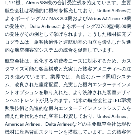
1,474機、Airbus 986機の合計受注残を抱えています。主要
航空会社は積極的に機材を拡充しており、United Airlinesに
よるボーイング737 MAX 200機およびAirbus A321neo 70機
の発注や、Delta Airlinesによるボーイング737-10型機100機
の発注がその例として挙げられます。こうした機材拡充プ
ログラムは、旅客快適性と運航効率の両立を優先した先進
的な航空機客室システムの統合を促進しています。
航空会社は、変化する消費者ニーズに対応するため、カス
タマイズ可能な客室構成と充実した旅客アメニティへの注
力を強めています。業界では、高度なムード照明システ
ム、改良された座席配置、充実した機内エンターテインメ
ントオプションを取り入れた、より洗練された客室デザイ
ンへのトレンドが見られます。北米の航空会社はLED環境
照明技術と先進的な機内エンターテインメントシステムを
備えた近代化された客室に投資しており、United Airlines、
American Airlines、Delta Airlinesなどの主要航空会社は現役
機材に座席背面スクリーンを搭載しています。この旅客体