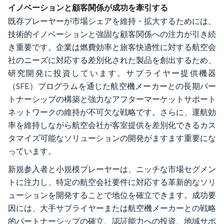
イノベーションと顧客関係が成功を牽引する
既存プレーヤーが市場シェアを維持・拡大するためには、
技術的イノベーションと強固な顧客関係への注力が引き続
き重要です。企業は燃費効率と旅客快適性に対する航空会
社のニーズに対応する差別化された製品を創出するため、
研究開発に投資しています。サプライヤー提供機器
（SFE）プログラムを通じた航空機メーカーとの長期パー
トナーシップの構築と強力なアフターマーケットサポート
ネットワークの維持が不可欠な戦略です。さらに、運航効
率を維持しながら航空会社が客室提供を差別化できるカス
タマイズ可能なソリューションの開発がますます重要にな
っています。
新規参入者と小規模プレーヤーは、ニッチな市場セグメン
トに注力し、特定の航空会社要件に対応する革新的なソリ
ューションを開発することで地位を確立できます。成功要
因には、大手サプライヤーまたは航空機メーカーとの戦略
的パートナーシップの確立、認証能力への投資、地域サポ