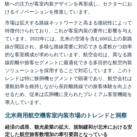
験への注力が客室内装デザインを再形成し、セクターにお
けるイノベーションを推進しています。
市場は拡大する路線ネットワークと高まる接続性によって
特徴付けられており、これが客室内装の要件に影響を与え
ています。2022年には、北米の空港を含む650以上の新路
線が開設され、多様な路線需要に対応できる柔軟かつ効率
的な客室構成が求められています。航空会社は、異なる路
線距離や旅客セグメントに最適化できる多目的な航空内装
ソリューションを採用することで対応しています。このト
レンドは特に狭胴機セグメントで顕著であり、航空会社は
運航効率を維持しながら長距離路線での旅客体験を向上さ
せるため、従来は広胴機に見られたプレミアム客室機能を
導入しています。
北米商用航空機客室内装市場のトレンドと洞察
経済の成長、観光産業の拡大、規制緩和が北米における安
定した航空旅客数増加の牽引要因となっている