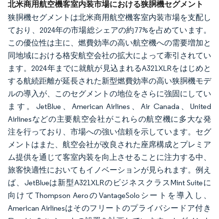
北米商用航空機客室内装市場における狭胴機セグメント
狭胴機セグメントは北米商用航空機客室内装市場を支配し
ており、2024年の市場総シェアの約77%を占めています。
この優位性は主に、燃費効率の高い航空機への需要増加と
同地域における格安航空会社の拡大によって牽引されてい
ます。2024年までに就航が見込まれるA321XLRをはじめと
する航続距離が延長された新型燃費効率の高い狭胴機モデ
ルの導入が、このセグメントの地位をさらに強固にしてい
ます。JetBlue、American Airlines、Air Canada、United
Airlinesなどの主要航空会社がこれらの航空機に多大な発
注を行っており、市場への強い信頼を示しています。セグ
メントはまた、航空会社が改良された座席構成とプレミア
ム提供を通じて客室内装を向上させることに注力する中、
旅客快適性においてもイノベーションが見られます。例え
ば、JetBlueは新型A321XLRのビジネスクラスMint Suiteに
向けてThompson AeroのVantageSoloシートを導入し、
American Airlinesはそのフリートのプライバシードア付き