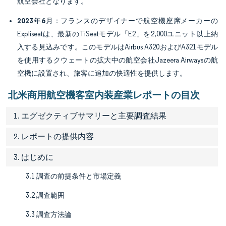
航空会社となります。
2023年6月
：フランスのデザイナーで航空機座席メーカーの
Expliseatは、最新のTiSeatモデル「E2」を2,000ユニット以上納
入する見込みです。このモデルはAirbus A320およびA321モデル
を使用するクウェートの拡大中の航空会社Jazeera Airwaysの航
空機に設置され、旅客に追加の快適性を提供します。
北米商用航空機客室内装産業レポートの目次
1. エグゼクティブサマリーと主要調査結果
2. レポートの提供内容
3. はじめに
3.1 調査の前提条件と市場定義
3.2 調査範囲
3.3 調査方法論