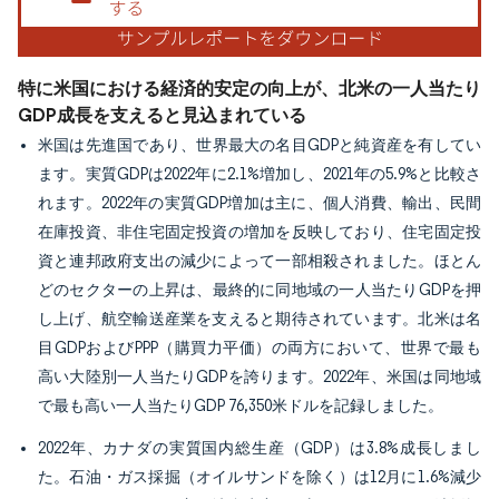
特に米国における経済的安定の向上が、北米の一人当たり
GDP成長を支えると見込まれている
米国は先進国であり、世界最大の名目GDPと純資産を有してい
ます。実質GDPは2022年に2.1%増加し、2021年の5.9%と比較さ
れます。2022年の実質GDP増加は主に、個人消費、輸出、民間
在庫投資、非住宅固定投資の増加を反映しており、住宅固定投
資と連邦政府支出の減少によって一部相殺されました。ほとん
どのセクターの上昇は、最終的に同地域の一人当たりGDPを押
し上げ、航空輸送産業を支えると期待されています。北米は名
目GDPおよびPPP（購買力平価）の両方において、世界で最も
高い大陸別一人当たりGDPを誇ります。2022年、米国は同地域
で最も高い一人当たりGDP 76,350米ドルを記録しました。
2022年、カナダの実質国内総生産（GDP）は3.8%成長しまし
た。石油・ガス採掘（オイルサンドを除く）は12月に1.6%減少