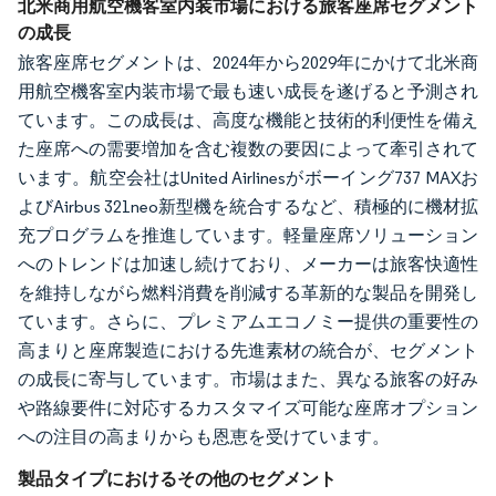
北米商用航空機客室内装市場における旅客座席セグメント
の成長
旅客座席セグメントは、2024年から2029年にかけて北米商
用航空機客室内装市場で最も速い成長を遂げると予測され
ています。この成長は、高度な機能と技術的利便性を備え
た座席への需要増加を含む複数の要因によって牽引されて
います。航空会社はUnited Airlinesがボーイング737 MAXお
よびAirbus 321neo新型機を統合するなど、積極的に機材拡
充プログラムを推進しています。軽量座席ソリューション
へのトレンドは加速し続けており、メーカーは旅客快適性
を維持しながら燃料消費を削減する革新的な製品を開発し
ています。さらに、プレミアムエコノミー提供の重要性の
高まりと座席製造における先進素材の統合が、セグメント
の成長に寄与しています。市場はまた、異なる旅客の好み
や路線要件に対応するカスタマイズ可能な座席オプション
への注目の高まりからも恩恵を受けています。
製品タイプにおけるその他のセグメント