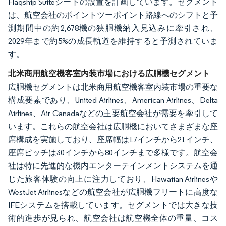
Flagship Suiteシートの設置を計画しています。セグメント
は、航空会社のポイントツーポイント路線へのシフトと予
測期間中の約2,678機の狭胴機納入見込みに牽引され、
2029年まで約5%の成長軌道を維持すると予測されていま
す。
北米商用航空機客室内装市場における広胴機セグメント
広胴機セグメントは北米商用航空機客室内装市場の重要な
構成要素であり、United Airlines、American Airlines、Delta
Airlines、Air Canadaなどの主要航空会社が需要を牽引して
います。これらの航空会社は広胴機においてさまざまな座
席構成を実施しており、座席幅は17インチから21インチ、
座席ピッチは30インチから80インチまで多様です。航空会
社は特に先進的な機内エンターテインメントシステムを通
じた旅客体験の向上に注力しており、Hawaiian Airlinesや
WestJet Airlinesなどの航空会社が広胴機フリートに高度な
IFEシステムを搭載しています。セグメントでは大きな技
術的進歩が見られ、航空会社は航空機全体の重量、コス