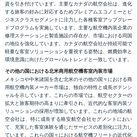
資を引き付けています。主要なカナダの航空会社は、進化
する旅客の好みに対応するためプレミアムエコノミーとビ
ジネスクラスセグメントに注力した各種客室アップグレー
ドプログラムを実施しています。主要な航空機内装企業の
修理ステーションと製造施設の存在が、市場における同国
の地位を強化しています。カナダの航空会社が持続可能で
軽量な客室ソリューションを重視する姿勢は、燃費効率と
環境意識に向けたグローバルトレンドと一致しています。
その他の国における北米商用航空機客室内装市場
メキシコや中米諸国を含む北米のその他の国々における商
用航空機内装メーカー市場は、独自の特性と成長ポテンシ
ャルを示しています。これらの市場では、航空セクターの
拡大と旅客期待の高まりに牽引され、近代的な客室内装ソ
リューションの採用が増加しています。これらの地域の航
空会社は、特に成長する格安航空会社セグメントにおい
て、充実した客室体験を通じたサービスの差別化に注力し
ています。これらの国々における航空機フリートの近代化