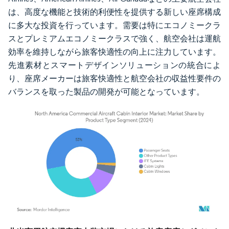
は、高度な機能と技術的利便性を提供する新しい座席構成
に多大な投資を行っています。需要は特にエコノミークラ
スとプレミアムエコノミークラスで強く、航空会社は運航
効率を維持しながら旅客快適性の向上に注力しています。
先進素材とスマートデザインソリューションの統合によ
り、座席メーカーは旅客快適性と航空会社の収益性要件の
バランスを取った製品の開発が可能となっています。
画像 © Mordor Intelligence。再利用にはCC BY 4.0の表示が必要です。