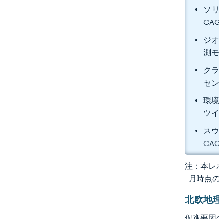
ソリ
CA
ジオ
測モ
クラ
セン
環境
ツイ
スウ
CA
注：本レポ
1月時点
北欧地
促進要因