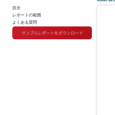
目次
市場規模とシェア
レポートの範囲
よくある質問
市場分析
トレンドとインサイト
セグメント分析
地理分析
競争環境
主要プレーヤー
業界の動向