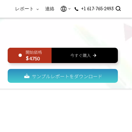
レポート
連絡
+1 617-765-2493
4750