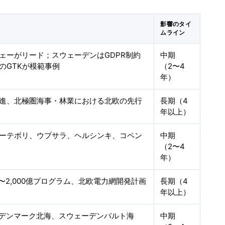
影響のタイ
ムライン
ェーがリード；スウェーデンはGDPR制約
中期
のGTKが模範事例
（2〜4
年）
進、北極圏海事・林業における北欧の先行
長期（4
年以上）
ーテボリ、ウプサラ、ヘルシンキ、コペン
中期
（2〜4
年）
 1,500〜2,000億プログラム、北欧電力網開発計画
長期（4
年以上）
、デンマーク北海、スウェーデンバルト海
中期