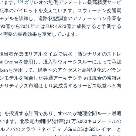
[3]
います。
ガリレオの無償デシメートル級高精度サービ
運転車のパイロットを支えています。スウェーデン交通局
モデルを訓練し、道路状態調査のアノテーション作業を
90億から2031年にはEUR 4,920億に成長すると予測する
ス需要の乗数効果を享受しています。
画担当者がほぼリアルタイムで洪水・熱シナリオのストレ
l Engineを使用し、没入型ウォークスルーによって承認
Urbanを活用して、緑地へのアクセスと高密度化のバラン
ンモデルを融合した共通アーキテクチャは統合の複雑さ
ナリティクス市場はより急成長するサービス収益へと向
144〜192億）を投資する計画であり、すべてが地理空間ルート最適
ます。北欧電力網開発計画は1万5,000キロメートルの
ルノバのクラウドネイティブGridOSはGISレイヤーと