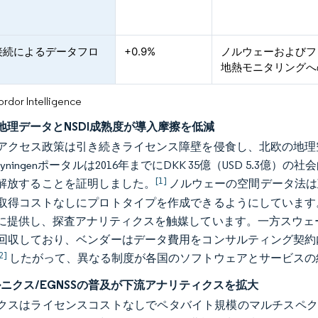
接続によるデータフロ
+0.9%
ノルウェーおよびフ
地熱モニタリングへ
or Intelligence
地理データとNSDI成熟度が導入摩擦を低減
アクセス政策は引き続きライセンス障壁を侵食し、北欧の地理
forsyningenポータルは2016年までにDKK 35億（USD 
[1]
解放することを証明しました。
ノルウェーの空間データ法は
取得コストなしにプロトタイプを作成できるようにしています
に提供し、探査アナリティクスを触媒しています。一方スウェーデンは
回収しており、ベンダーはデータ費用をコンサルティング契約
2]
したがって、異なる制度が各国のソフトウェアとサービスの
ペルニクス/EGNSSの普及が下流アナリティクスを拡大
クスはライセンスコストなしでペタバイト規模のマルチスペク