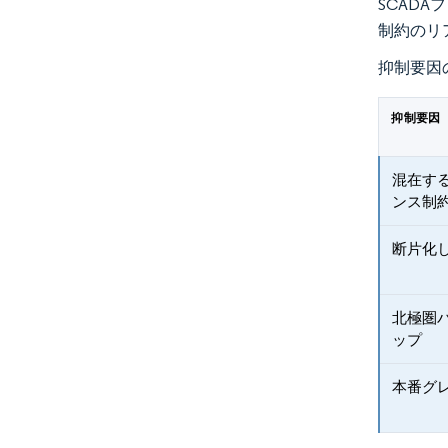
SCAD
制約のリ
抑制要因
抑制要因
混在す
ンス制
断片化
北極圏
ップ
本番グレ