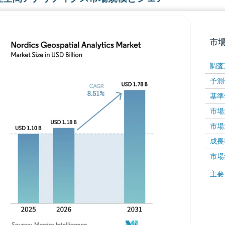
市
調査
予測
基準
市場規
市場規
成長率 
画像 © Mordor Intelligence。再利用にはCC BY 4
市場
画像 ©
主要