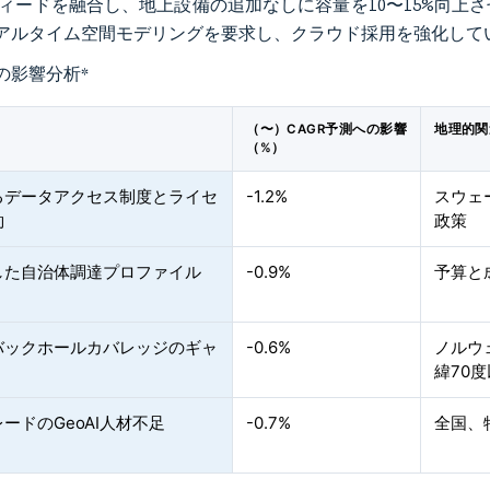
Aフィードを融合し、地上設備の追加なしに容量を10〜15%向
アルタイム空間モデリングを要求し、クラウド採用を強化して
の影響分析
*
（〜）CAGR予測への影響
地理的関
（%）
るデータアクセス制度とライセ
-1.2%
スウェ
約
政策
した自治体調達プロファイル
-0.9%
予算と
バックホールカバレッジのギャ
-0.6%
ノルウ
緯70
ードのGeoAI人材不足
-0.7%
全国、