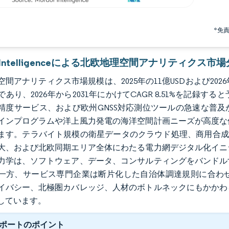
*免
or Intelligenceによる北欧地理空間アナリティクス市
間アナリティクス市場規模は、2025年の11億USDおよび2026年の
であり、2026年から2031年にかけてCAGR 8.51%を記
精度サービス、および欧州GNSS対応測位ツールの急速な普
インプログラムや洋上風力発電の海洋空間計画ニーズが高度な
ます。テラバイト規模の衛星データのクラウド処理、商用合成
大、および北欧同期エリア全体にわたる電力網デジタル化イニ
力学は、ソフトウェア、データ、コンサルティングをバンドル
一方、サービス専門企業は断片化した自治体調達規則に合わ
イバシー、北極圏カバレッジ、人材のボトルネックにもかかわ
しています。
ポートのポイント