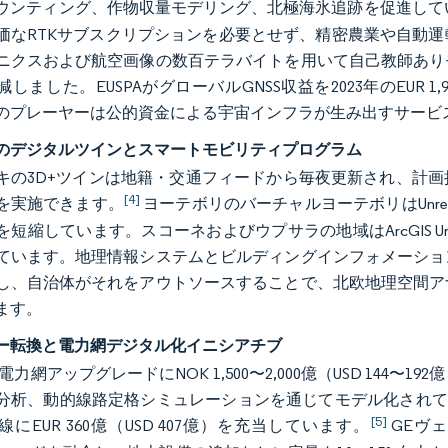
ウンティング、作物収量モデリング、北極海氷追跡を促進して
価なRTKサブスクリプションを必要とせず、精密農業や自動
ニクスおよび航空画像の数百テラバイトを用いて自己教師あり
しました。EUSPAがグローバルGNSS収益を2023年のEUR 1,9
のプレーヤーは公的資金による宇宙インフラが生み出すサービ
のデジタルツインとスマートモビリティプログラム
キの3D+ツインは地籍・交通フィードから毎夜更新され、計
[4]
を実施できます。
ヨーテボリのバーチャルヨーテボリはUnrea
を短縮しています。スコーネおよびウプサラの地域はArcGIS 
ています。地理情報システムとビルディングインフォメーショ
し、自治体がそれをアウトソースすることで、北欧地理空間ア
ます。
ー転換と電力網デジタル化イニシアチブ
ettは電力網アップグレードにNOK 1,500〜2,000億（USD 
分析、動的線路定格シミュレーションを通じてモデル化されてい
[5]
にEUR 360億（USD 407億）を充当しています。
GEヴェ