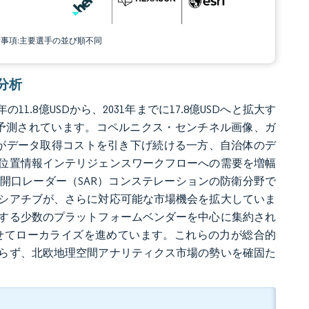
責事項:主要選手の並び順不同
場分析
11.8億USDから、2031年までに17.8億USDへと拡大す
録すると予測されています。コペルニクス・センチネル画像、ガ
及がデータ取得コストを引き下げ続ける一方、自治体のデ
位置情報インテリジェンスワークフローへの需要を増幅
開口レーダー（SAR）コンステレーションの防衛分野で
シアチブが、さらに対応可能な市場機会を拡大していま
する少数のプラットフォームベンダーを中心に集約され
せてローカライズを進めています。これらの力が総合的
らず、北欧地理空間アナリティクス市場の勢いを確固た