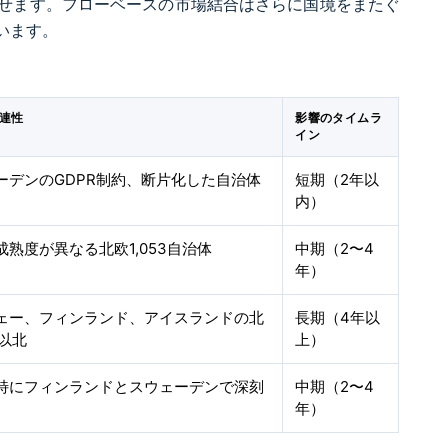
上させます。フローベースの市場結合はさらに国境をまたぐ
います。
連性
影響のタイムラ
イン
ーデンのGDPR制約、断片化した自治体
短期（2年以
内）
成熟度が異なる北欧1,053自治体
中期（2〜4
年）
ェー、フィンランド、アイスランドの北
長期（4年以
度以北
上）
特にフィンランドとスウェーデンで深刻
中期（2〜4
年）