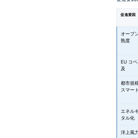
促進要因
オープン
熟度
EU コ
及
都市規
スマー
エネル
タル化
洋上風