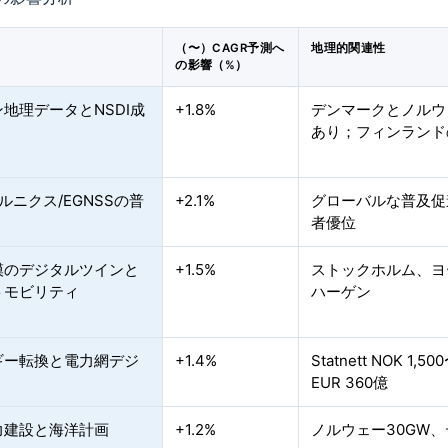
（〜）CAGR予測へ
地理的関連性
の影響（%）
地理データとNSDI成
+1.8%
デンマークとノルウ
あり；フィンランド
ペルニクス/EGNSSの普
+2.1%
グローバルな普及促
者優位
模のデジタルツインと
+1.5%
ストックホルム、ヨ
トモビリティ
ハーゲン
ギー転換と電力網デジ
+1.4%
Statnett NOK
EUR 360億
力建設と海洋計画
+1.2%
ノルウェー30GW