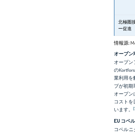
北極圏
ー促進
情報源: Mord
オープン
オープン
のKort
業利用を
プが初期
オープン
コストを
[
います。
EU コ
コペルニ