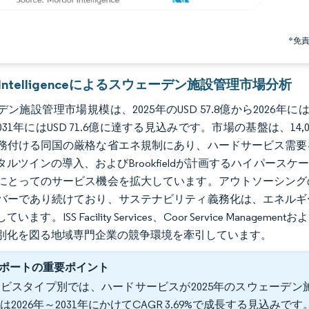
*免
r Intelligenceによるスウェーデン施設管理市場分析
ン施設管理市場規模は、2025年のUSD 57.8億から2026年にはU
で2031年にはUSD 71.6億に達する見込みです。市場の基盤は、14
務付ける同国の厳格な省エネ規制にあり、ハードサービス需要
タルツインの導入、およびBrookfieldが計画するハイパー
にとってのサービス機会を拡大しています。アウトソーシング
バーであり続けており、サステナビリティ義務化は、エネルギ
います。ISS Facility Services、Coor Service Manag
別化を図る地域専門企業の競争環境を牽引しています。
ポートの重要ポイント
ビスタイプ別では、ハードサービスが2025年のスウェーデン施
は2026年～2031年にかけてCAGR 3.69%で成長する見込みです