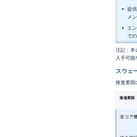
提供
メン
エン
での
注記：本レ
入手可能
スウェ
推進要因
推進要因
非コア