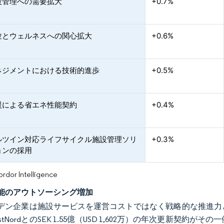
設管理への需要拡大
+0.7%
験とウェルネスへの関心拡大
+0.6%
ネジメントにおける技術的進歩
+0.5%
援による省エネ性能契約
+0.4%
ルツイン対応ライフサイクル施設管理ソリ
+0.3%
ョンの採用
or Intelligence
能のアウトソーシング増加
デン企業は施設サービスを運営コストではなく戦略的な推進力と
stNordとのSEK 1.55億（USD 1,602万）の年次更新契約がそ