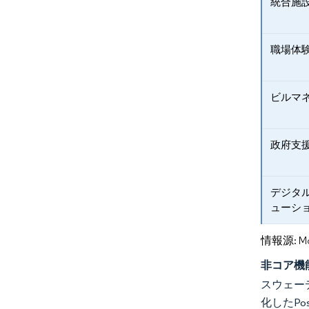
統合施
職場体
ビルマ
政府支
デジタ
ューシ
情報源: Mord
非コア機
スウェー
化したPo