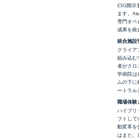
ESG開
ます。A
専門オペ
成果を統
統合施設
クライア
組み込む
者がクロ
学病院は
ムの下に
ートラル
職場体験
ハイブリ
フトして
動変革を
はまた、