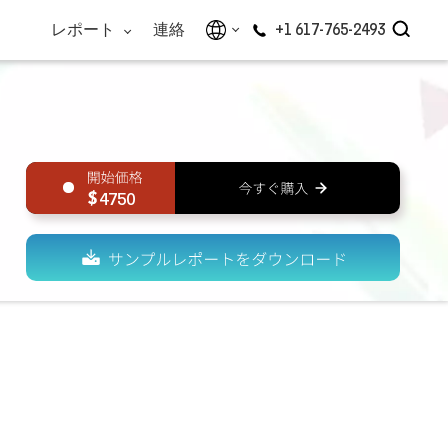
レポート
連絡
+1 617-765-2493
4750