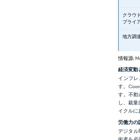
クラウ
プライ
地方調
情報源: Mord
経済変動
インフレ
す。Coo
す。不動
し、裁量
イクルに
労働力の
デジタル
術者を必