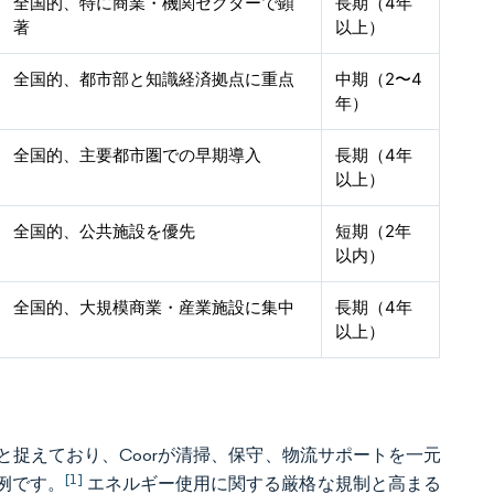
全国的、特に商業・機関セクターで顕
長期（4年
著
以上）
全国的、都市部と知識経済拠点に重点
中期（2〜4
年）
全国的、主要都市圏での早期導入
長期（4年
以上）
全国的、公共施設を優先
短期（2年
以内）
全国的、大規模商業・産業施設に集中
長期（4年
以上）
捉えており、Coorが清掃、保守、物流サポートを一元
[1]
の一例です。
エネルギー使用に関する厳格な規制と高まる