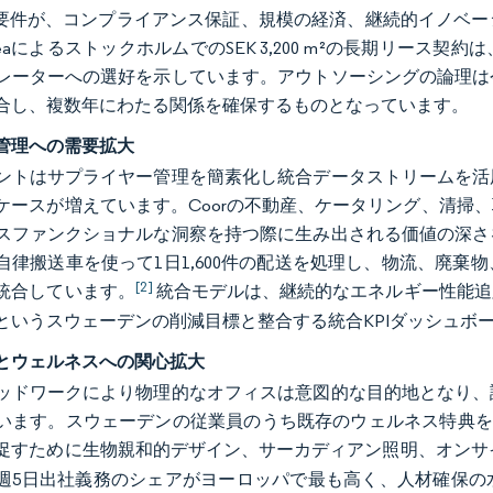
示要件が、コンプライアンス保証、規模の経済、継続的イノベ
teaによるストックホルムでのSEK 3,200 m²の長期リー
レーターへの選好を示しています。アウトソーシングの論理は
合し、複数年にわたる関係を確保するものとなっています。
管理への需要拡大
ントはサプライヤー管理を簡素化し統合データストリームを活
ケースが増えています。Coorの不動産、ケータリング、清掃
スファンクショナルな洞察を持つ際に生み出される価値の深さ
自律搬送車を使って1日1,600件の配送を処理し、物流、廃
[2]
統合しています。
統合モデルは、継続的なエネルギー性能追跡
というスウェーデンの削減目標と整合する統合KPIダッシュボ
とウェルネスへの関心拡大
ッドワークにより物理的なオフィスは意図的な目的地となり、
います。スウェーデンの従業員のうち既存のウェルネス特典を
促すために生物親和的デザイン、サーカディアン照明、オンサ
週5日出社義務のシェアがヨーロッパで最も高く、人材確保の