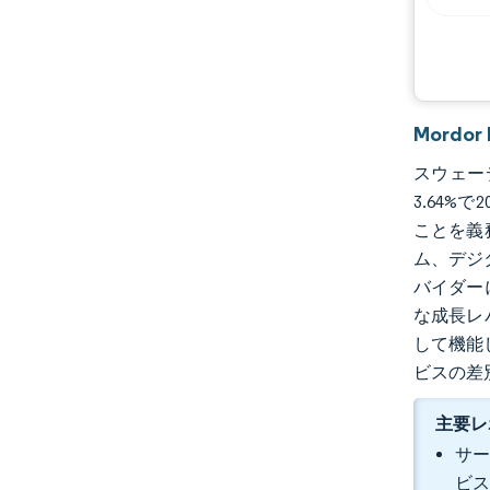
Mordo
スウェーデ
3.64%
ことを義
ム、デジ
バイダー
な成長レ
して機能して
ビスの差
主要レ
サー
ビス