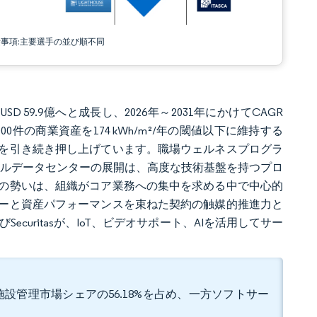
責事項:主要選手の並び順不同
SD 59.9億へと成長し、2026年～2031年にかけてCAGR
,000件の商業資産を174 kWh/m²/年の閾値以下に維持する
を引き続き押し上げています。職場ウェルネスプログラ
スケールデータセンターの展開は、高度な技術基盤を持つプロ
の勢いは、組織がコア業務への集中を求める中で中心的
ーと資産パフォーマンスを束ねた契約の触媒的推進力と
ementおよびSecuritasが、IoT、ビデオサポート、AIを活用してサー
設管理市場シェアの56.18%を占め、一方ソフトサー
。