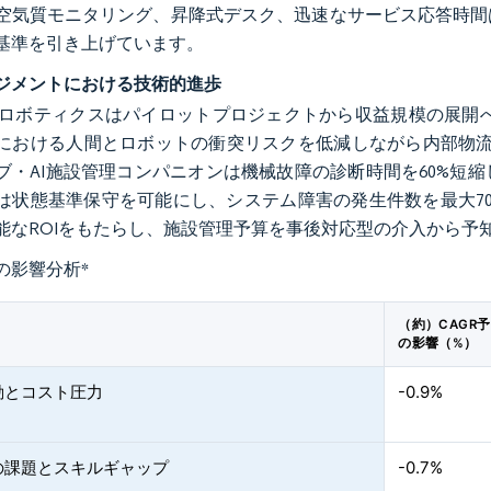
空気質モニタリング、昇降式デスク、迅速なサービス応答時間
基準を引き上げています。
ジメントにおける技術的進歩
oT、ロボティクスはパイロットプロジェクトから収益規模の展開へ
における人間とロボットの衝突リスクを低減しながら内部物流のス
ブ・AI施設管理コンパニオンは機械故障の診断時間を60%短
は状態基準保守を可能にし、システム障害の発生件数を最大70
能なROIをもたらし、施設管理予算を事後対応型の介入から予
の影響分析
*
（約）CAGR
の影響（%）
動とコスト圧力
-0.9%
の課題とスキルギャップ
-0.7%