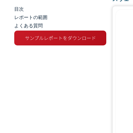
目次
市場規模とシェア
レポートの範囲
よくある質問
市場分析
トレンドとインサイト
セグメント分析
地理分析
競争環境
主要プレーヤー
業界の動向