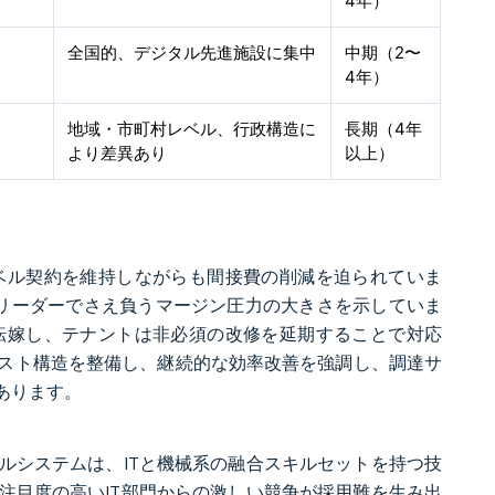
4年）
全国的、デジタル先進施設に集中
中期（2〜
4年）
地域・市町村レベル、行政構造に
長期（4年
より差異あり
以上）
ベル契約を維持しながらも間接費の削減を迫られていま
ムは、市場リーダーでさえ負うマージン圧力の大きさを示していま
転嫁し、テナントは非必須の改修を延期することで対応
スト構造を整備し、継続的な効率改善を強調し、調達サ
あります。
ルシステムは、ITと機械系の融合スキルセットを持つ技
注目度の高いIT部門からの激しい競争が採用難を生み出