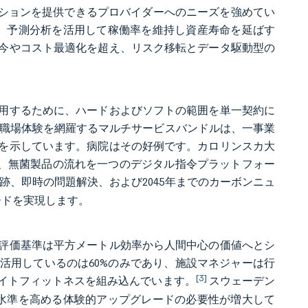
ーションを提供できるプロバイダーへのニーズを強めてい
ス契約は、予測分析を活用して稼働率を維持し資産寿命を延ばす
今やコスト最適化を超え、リスク移転とデータ駆動型の
用するために、ハードおよびソフトの範囲を単一契約に
、職場体験を網羅するマルチサービスバンドルは、一事業
を示しています。病院はその好例です。カロリンスカ大
棄物、無菌製品の流れを一つのデジタル指令プラットフォー
、即時の問題解決、および2045年までのカーボンニュ
ードを実現します。
評価基準は平方メートル効率から人間中心の価値へとシ
活用しているのは60%のみであり、施設マネジャーは行
[3]
イトフィットネスを組み込んでいます。
スウェーデン
水準を高める体験的アップグレードの必要性が増大して