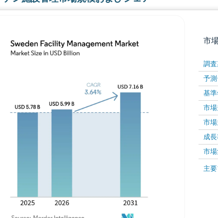
市
調査
予測
基準
市場規
市場規
成長率 
画像 © Mordor Intelligence。再利用にはCC BY 4
市場
画像 ©
主要