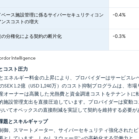
ドベース施設管理に係るサイバーセキュリティコン
-0.4%
アンスコストの増大
達の分権化による契約の断片化
-0.3%
or Intelligence
とコスト圧力
とエネルギー料金の上昇により、プロバイダーはサービスレ
rのSEK 1.2億（USD 1,240万）のコスト抑制プログラ
産オーナーは高騰した光熱費と資金調達コストをテナントに
的施設管理支出を直接圧迫しています。プロバイダーは変動コ
おいてオペックスの直接削減を実証して契約を維持する必要が
課題とスキルギャップ
制御、スマートメーター、サイバーセキュリティ強化されたビ
要としています。しかしスウェーデンの高齢化する労働力と、