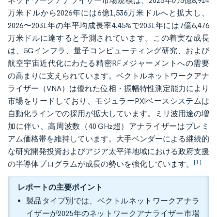
ネットワークアナライザー市場規模は、2025年の5億8,914
万米ドルから2026年には6億1,536万米ドルへと拡大し、
2026〜2031年の年平均成長率4.45%で2031年には7億6,476
万米ドルに達すると予測されています。この着実な成長
は、5Gインフラ、量子コンピューティング研究、および
航空宇宙近代化にわたる精密RFメジャーメントへの需要
の高まりに支えられています。ベクトルネットワークアナ
ライザー（VNA）は優れた位相・振幅特性測定能力により
市場をリードしており、モジュラーPXIベースシステムは
自動化ラインでの採用が拡大しています。ミリ波用途の増
加に伴い、高周波数（40 GHz超）アナライザーはプレミ
アム価格帯を維持しています。大手ベンダーによる継続的
な研究開発投資およびアジア太平洋地域における政府支援
[1]
の半導体プログラムが成長の勢いを強化しています。
レポートの主要ポイント
製品タイプ別では、ベクトルネットワークアナラ
イザーが2025年のネットワークアナライザー市場