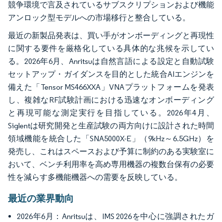
競争環境で言及されているサブスクリプションおよび機能
アンロック型モデルへの市場移行と整合している。
最近の新製品発表は、買い手がオンボーディングと再現性
に関する要件を厳格化している具体的な兆候を示してい
る。2026年6月、Anritsuは自然言語による設定と自動試験
セットアップ・ガイダンスを目的とした統合AIエンジンを
備えた「Tensor MS466XXA」VNAプラットフォームを発表
し、複雑なRF試験計画における迅速なオンボーディング
と再現可能な測定実行を目指している。2026年4月、
Siglentは研究開発と生産試験の両方向けに設計された時間
領域機能を統合した「SNA5000X-E」（9kHz～6.5GHz）を
発売し、これはスペースおよび予算に制約のある実験室に
おいて、ベンチ利用率を高め専用機器の複数台保有の必要
性を減らす多機能機器への需要を反映している。
最近の業界動向
2026年6月：Anritsuは、IMS 2026を中心に強調されたガ