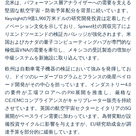
北米は、パフォーマンス層アナライザーへの需要を支える
堅固な航空宇宙・防衛予算配分を背景に続いています。
Keysightの9億1,900万米ドルの研究開発投資は定着したイ
ノベーション文化を示しており、Spirent社の買収完了によ
りエンドツーエンドの検証カバレッジが強化されます。米
国およびカナダの量子コンピューティングハブが専門的な
極低温VNAの需要を牽引し、メキシコの受託製造の増加が
中級システムを新施設に取り込んでいます。
欧州は自動車電子機器の検証において強みを発揮してお
り、ドイツのレーダープログラムとフランスの衛星ペイロ
ード開発がその中心を担っています。インダストリー4.0
の要件が工場フロアへのPXI展開を推進し、厳格な
CE/EMCコンプライアンスがキャリブレーター販売を持続
させています。英国の航空宇宙セクターとイタリアの5G
展開がベースライン需要に加わっています。為替変動が設
備投資サイクルに影響を与えますが、EU研究助成金が調
達予算を部分的に緩衝しています。