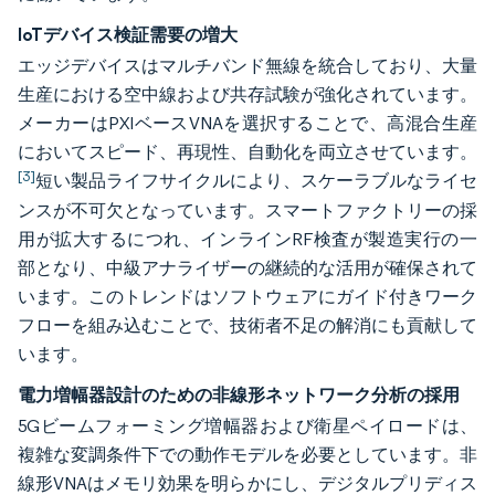
IoTデバイス検証需要の増大
エッジデバイスはマルチバンド無線を統合しており、大量
生産における空中線および共存試験が強化されています。
メーカーはPXIベースVNAを選択することで、高混合生産
においてスピード、再現性、自動化を両立させています。
[3]
短い製品ライフサイクルにより、スケーラブルなライセ
ンスが不可欠となっています。スマートファクトリーの採
用が拡大するにつれ、インラインRF検査が製造実行の一
部となり、中級アナライザーの継続的な活用が確保されて
います。このトレンドはソフトウェアにガイド付きワーク
フローを組み込むことで、技術者不足の解消にも貢献して
います。
電力増幅器設計のための非線形ネットワーク分析の採用
5Gビームフォーミング増幅器および衛星ペイロードは、
複雑な変調条件下での動作モデルを必要としています。非
線形VNAはメモリ効果を明らかにし、デジタルプリディス