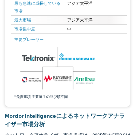
最も急速に成長している
アジア太平洋
市場
最大市場
アジア太平洋
市場集中度
中
画像 © Mordor Intelligence。再利用にはCC BY 4.0の表示が必要です。
主要プレーヤー
*免責事項:主要選手の並び順不同
Mordor Intelligenceによるネットワークアナラ
イザー市場分析