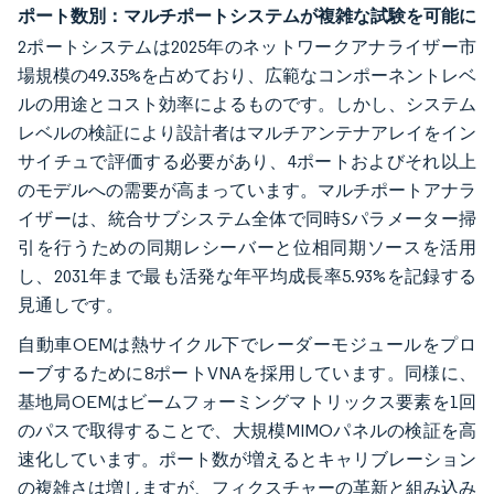
ポート数別：マルチポートシステムが複雑な試験を可能に
2ポートシステムは2025年のネットワークアナライザー市
場規模の49.35%を占めており、広範なコンポーネントレベ
ルの用途とコスト効率によるものです。しかし、システム
レベルの検証により設計者はマルチアンテナアレイをイン
サイチュで評価する必要があり、4ポートおよびそれ以上
のモデルへの需要が高まっています。マルチポートアナラ
イザーは、統合サブシステム全体で同時Sパラメーター掃
引を行うための同期レシーバーと位相同期ソースを活用
し、2031年まで最も活発な年平均成長率5.93%を記録する
見通しです。
自動車OEMは熱サイクル下でレーダーモジュールをプロ
ーブするために8ポートVNAを採用しています。同様に、
基地局OEMはビームフォーミングマトリックス要素を1回
のパスで取得することで、大規模MIMOパネルの検証を高
速化しています。ポート数が増えるとキャリブレーション
の複雑さは増しますが、フィクスチャーの革新と組み込み