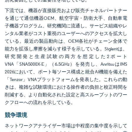
下流では、機器が直接販売および販売チャネルパートナー
を通じて通信機器OEM、航空宇宙・防衛大手、自動車電
子機器プログラム、研究機関に流通し、サービス組織やレ
ンタル業者がコスト重視のユーザーへのアクセスを拡大し
ている。最近の製品動向は、OEM各社がチェーン全体で
能力を拡張し摩擦を減らす様子を示している。Siglentは、
研究開発と生産試験の両方を想定した2ポート
VNA「SNA5000X-E」（6.5GHz）を発売し、AnritsuはIMS
2026において、ポート毎ソース構成と統合AI機能を備えた
「Tenzor」VNAプラットフォームを発表した。これらの動
きは、複雑な試験環境における操作者の負担と校正時間を
削減する、より自動化された設定と高スループットのワー
クフローへの流れを示している。
競争環境
ネットワークアナライザー市場は中程度の集中度を示して