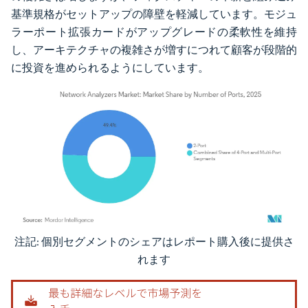
基準規格がセットアップの障壁を軽減しています。モジュ
ラーポート拡張カードがアップグレードの柔軟性を維持
し、アーキテクチャの複雑さが増すにつれて顧客が段階的
に投資を進められるようにしています。
注記: 個別セグメントのシェアはレポート購入後に提供さ
画像 © Mordor Intelligence。再利用にはCC BY 4.0の表示が必要です。
れます