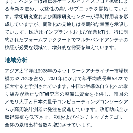
ます。ベンダーは超伝導ケーブルとノイズフロア拡張によ
る革新を進め、収益性の高いサブニッチを開拓していま
す。学術研究室および国家研究センターが早期採用者を形
成していますが、商業化の見通しは長期的な量産を示唆し
ています。医療用インプラントおよび産業IoTは、特に制
約されたフォームファクター下でマルチバンドアンテナの
検証が必要な領域で、増分的な需要を加えています。
地域分析
アジア太平洋は2025年のネットワークアナライザー市場規
模の32.75%を占め、2031年にかけて年平均成長率5.42%で
拡大すると予測されています。中国の半導体自立化への取
り組みが新たなRF研究室の整備に資金を提供し、韓国の
メモリ大手と日本の量子コンピューティングコンソーシア
ムが高周波計測器の発注を促進しています。政府助成金が
取得障壁を低下させ、PXIおよびベンチトップカテゴリー
全体の累積出荷台数を増加させています。