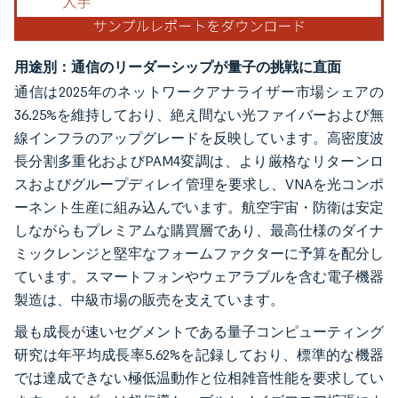
用途別：通信のリーダーシップが量子の挑戦に直面
通信は2025年のネットワークアナライザー市場シェアの
36.25%を維持しており、絶え間ない光ファイバーおよび無
線インフラのアップグレードを反映しています。高密度波
長分割多重化およびPAM4変調は、より厳格なリターンロ
スおよびグループディレイ管理を要求し、VNAを光コンポ
ーネント生産に組み込んでいます。航空宇宙・防衛は安定
しながらもプレミアムな購買層であり、最高仕様のダイナ
ミックレンジと堅牢なフォームファクターに予算を配分し
ています。スマートフォンやウェアラブルを含む電子機器
製造は、中級市場の販売を支えています。
最も成長が速いセグメントである量子コンピューティング
研究は年平均成長率5.62%を記録しており、標準的な機器
では達成できない極低温動作と位相雑音性能を要求してい