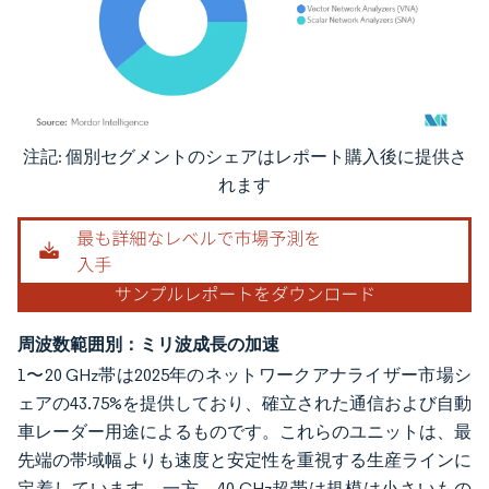
注記: 個別セグメントのシェアはレポート購入後に提供さ
画像 © Mordor Intelligence。再利用にはCC BY 4.0の表示が必要です。
れます
周波数範囲別：ミリ波成長の加速
1〜20 GHz帯は2025年のネットワークアナライザー市場シ
ェアの43.75%を提供しており、確立された通信および自動
車レーダー用途によるものです。これらのユニットは、最
先端の帯域幅よりも速度と安定性を重視する生産ラインに
定着しています。一方、40 GHz超帯は規模は小さいもの