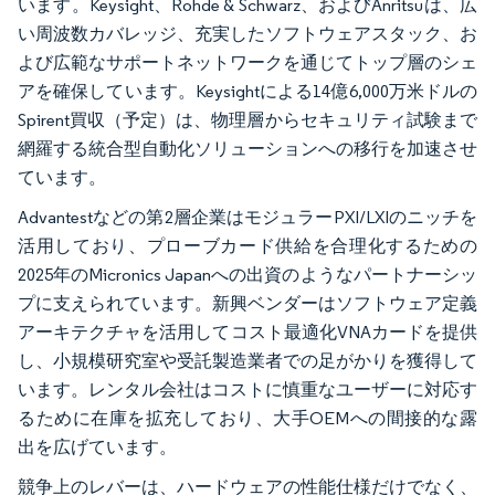
います。Keysight、Rohde & Schwarz、およびAnritsuは、広
い周波数カバレッジ、充実したソフトウェアスタック、お
よび広範なサポートネットワークを通じてトップ層のシェ
アを確保しています。Keysightによる14億6,000万米ドルの
Spirent買収（予定）は、物理層からセキュリティ試験まで
網羅する統合型自動化ソリューションへの移行を加速させ
ています。
Advantestなどの第2層企業はモジュラーPXI/LXIのニッチを
活用しており、プローブカード供給を合理化するための
2025年のMicronics Japanへの出資のようなパートナーシッ
プに支えられています。新興ベンダーはソフトウェア定義
アーキテクチャを活用してコスト最適化VNAカードを提供
し、小規模研究室や受託製造業者での足がかりを獲得して
います。レンタル会社はコストに慎重なユーザーに対応す
るために在庫を拡充しており、大手OEMへの間接的な露
出を広げています。
競争上のレバーは、ハードウェアの性能仕様だけでなく、