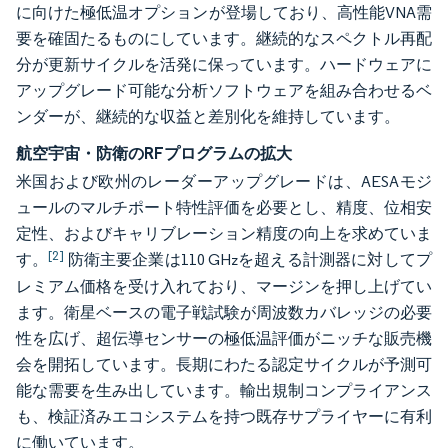
に向けた極低温オプションが登場しており、高性能VNA需
要を確固たるものにしています。継続的なスペクトル再配
分が更新サイクルを活発に保っています。ハードウェアに
アップグレード可能な分析ソフトウェアを組み合わせるベ
ンダーが、継続的な収益と差別化を維持しています。
航空宇宙・防衛のRFプログラムの拡大
米国および欧州のレーダーアップグレードは、AESAモジ
ュールのマルチポート特性評価を必要とし、精度、位相安
定性、およびキャリブレーション精度の向上を求めていま
[2]
す。
防衛主要企業は110 GHzを超える計測器に対してプ
レミアム価格を受け入れており、マージンを押し上げてい
ます。衛星ベースの電子戦試験が周波数カバレッジの必要
性を広げ、超伝導センサーの極低温評価がニッチな販売機
会を開拓しています。長期にわたる認定サイクルが予測可
能な需要を生み出しています。輸出規制コンプライアンス
も、検証済みエコシステムを持つ既存サプライヤーに有利
に働いています。