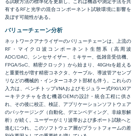
る試験方法の標準化を更新し、これは機器や測定手法を共
有するRFと光学の混合コンポーネント試験環境に影響を
及ぼす可能性がある。
バリューチェーン分析
ネットワークアナライザーのバリューチェーンは、上流の
RF・マイクロ波コンポーネント生態系（高周波
ADC/DAC、シンセサイザー、ミキサー、低雑音受信機、
FPGA/SoC、精密クロック）から始まり、40GHzを超える
と重要性が増す精密コネクタ、ケーブル、導波管アセンブ
リなどの機械的・インターコネクト部材も伴う。これらの
入力は、ベンチトップVNAおよびモジュラー式PXI/LXIア
ーキテクチャを含む機器OEMの設計・統合工程に供さ
れ、その後に校正、検証、アプリケーションソフトウェア
のパッケージング（自動化、デエンベディング、非線形解
析）が続く。ユーザーがミリ波帯および多ポート試験へと
進むにつれ、このソフトウェア層がプラットフォームの差
別化要因としての重要性を増している。