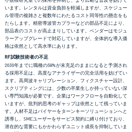
小規模研究室での採用を抑制し、より広範な普及を妨げて
います。レンタルは資金負担を軽減しますが、スケジュー
ル管理の複雑さと複数年にわたるコスト同等性の懸念をも
たらします。精密導波管カプラーなどの部品不足により、
部品表のコストが高止まりしています。ベンダーはモジュ
ラーアップグレードで対応していますが、全体的な導入価
格は依然として高水準にあります。
RF試験技術者の不足
2030年までに職種の58%が未充足のままになると予測され
る採用不足は、高度なアナライザーの完全活用を妨げてい
ます。高周波キャリブレーション、フィクスチャー設計、
スクリプティングには、少数の卒業生しか持っていない深
い専門知識が必要です。企業はワークフローを自動化して
いますが、批判的思考のギャップは依然として残っていま
す。人材不足はバイヤーをターンキーソリューションへと
誘導し、SMEユーザーをサービス契約に縛り付けており、
潜在的な需要にもかかわらずユニット成長を抑制していま