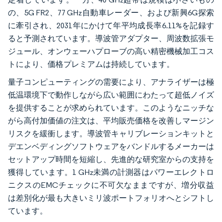
の、5G FR2、77 GHz自動車レーダー、および新興6G探索
に牽引され、2031年にかけて年平均成長率6.11%を記録す
ると予測されています。導波管アダプター、周波数拡張モ
ジュール、オンウェーハプローブの高い精密機械加工コス
トにより、価格プレミアムは持続しています。
量子コンピューティングの需要により、アナライザーは極
低温環境下で動作しながら広い範囲にわたって超低ノイズ
を提供することが求められています。このようなニッチな
がら高付加価値の注文は、平均販売価格を改善しマージン
リスクを緩衝します。導波管キャリブレーションキットと
デエンベディングソフトウェアをバンドルするメーカーは
セットアップ時間を短縮し、先進的な研究室からの支持を
獲得しています。1 GHz未満の計測器はパワーエレクトロ
ニクスのEMCチェックに不可欠なままですが、増分収益
は差別化が最も大きいミリ波ポートフォリオへとシフトし
ています。