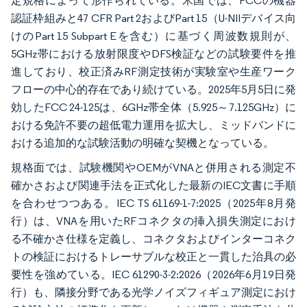
定規格によって形作られている。米国では、FCCの機器
認証枠組みと47 CFR Part 2およびPart 15（U-NIIデバイス向
けのPart 15 Subpart Eを含む）に基づく周波数規則が、
5GHz帯における放射限度やDFS検証などの試験要件を推
進しており、校正済みRF測定技術が実験室や生産ワーク
フローの中心的存在であり続けている。2025年5月5日に発
効したFCC 24-125は、6GHz帯全体（5.925～7.125GHz）に
おける免許不要の超低電力運用を拡大し、ミッドバンドに
おける追加的な試験活動の明確な契機となっている。
規格面では、試験機関やOEMがVNAと併用される測定不
確かさおよび関連手法を正式化した最新のIEC文書に手順
を合わせつつある。IEC TS 61169-1-7:2025（2025年8月発
行）は、VNAを用いたRFコネクタの挿入損失測定におけ
る不確かさ仕様を定義し、コネクタおよびインターコネク
トの検証におけるトレーサブルな校正と一貫した治具の必
要性を強めている。IEC 61290-3-2:2026（2026年6月19日発
行）も、隣接分野である光学ノイズフィギュア測定におけ