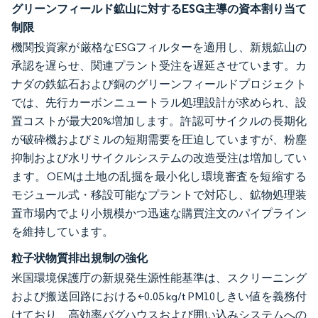
グリーンフィールド鉱山に対するESG主導の資本割り当て
制限
機関投資家が厳格なESGフィルターを適用し、新規鉱山の
承認を遅らせ、関連プラント受注を遅延させています。カ
ナダの鉄鉱石および銅のグリーンフィールドプロジェクト
では、先行カーボンニュートラル処理設計が求められ、設
置コストが最大20%増加します。許認可サイクルの長期化
が破砕機およびミルの短期需要を圧迫していますが、粉塵
抑制および水リサイクルシステムの改造受注は増加してい
ます。OEMは土地の乱掘を最小化し環境審査を短縮する
モジュール式・移設可能なプラントで対応し、鉱物処理装
置市場内でより小規模かつ迅速な購買注文のパイプライン
を維持しています。
粒子状物質排出規制の強化
米国環境保護庁の新規発生源性能基準は、スクリーニング
および搬送回路における<0.05 kg/t PM10しきい値を義務付
けており、高効率バグハウスおよび囲い込みシステムへの