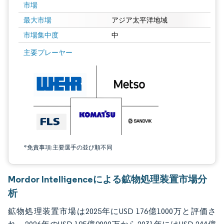
市場
最大市場
アジア太平洋地域
市場集中度
中
画像 © Mordor Intelligence。再利用にはCC BY 4.0の表示が必要です。
主要プレーヤー
*免責事項:主要選手の並び順不同
Mordor Intelligenceによる鉱物処理装置市場分
析
鉱物処理装置市場は2025年にUSD 176億1000万と評価さ