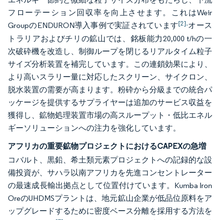
フローテーション回収率を向上させます。これはWeir
[2].
GroupのENDURON導入事例で実証されています
オース
トラリアおよびチリの鉱山では、銘板能力20,000 t/hの一
次破砕機を改造し、制御ループを閉じるリアルタイム粒子
サイズ分析装置を補完しています。この連鎖効果により、
より高いスラリー量に対応したスクリーン、サイクロン、
脱水装置の需要が高まります。粉砕から分級までの統合パ
ッケージを提供するサプライヤーは追加のサービス収益を
獲得し、鉱物処理装置市場の高スループット・低比エネル
ギーソリューションへの注力を強化しています。
アフリカの重要鉱物プロジェクトにおけるCAPEXの急増
コバルト、黒鉛、希土類元素プロジェクトへの記録的な設
備投資が、サハラ以南アフリカを先進コンセントレーター
の最速成長輸出拠点として位置付けています。Kumba Iron
OreのUHDMSプラントは、地元鉱山企業が低品位原料をア
ップグレードするために密度ベース分離を採用する方法を