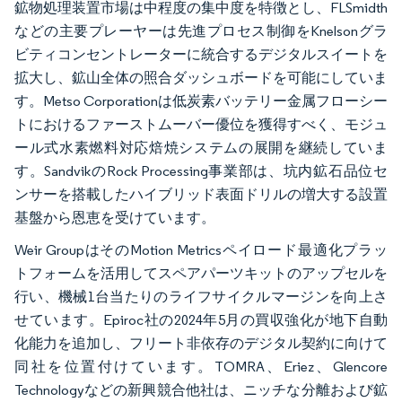
鉱物処理装置市場は中程度の集中度を特徴とし、FLSmidth
などの主要プレーヤーは先進プロセス制御をKnelsonグラ
ビティコンセントレーターに統合するデジタルスイートを
拡大し、鉱山全体の照合ダッシュボードを可能にしていま
す。Metso Corporationは低炭素バッテリー金属フローシー
トにおけるファーストムーバー優位を獲得すべく、モジュ
ール式水素燃料対応焙焼システムの展開を継続していま
す。SandvikのRock Processing事業部は、坑内鉱石品位セ
ンサーを搭載したハイブリッド表面ドリルの増大する設置
基盤から恩恵を受けています。
Weir GroupはそのMotion Metricsペイロード最適化プラッ
トフォームを活用してスペアパーツキットのアップセルを
行い、機械1台当たりのライフサイクルマージンを向上さ
せています。Epiroc社の2024年5月の買収強化が地下自動
化能力を追加し、フリート非依存のデジタル契約に向けて
同社を位置付けています。TOMRA、Eriez、Glencore
Technologyなどの新興競合他社は、ニッチな分離および鉱