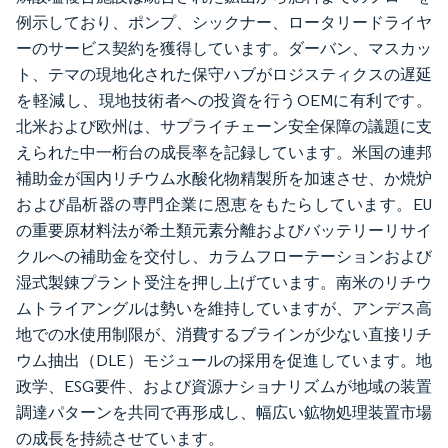
例示しており、ポンプ、シックナー、ロータリードライヤ
ーのサービス契約を獲得しています。ダーバン、マスカッ
ト、テマの現地化された保守ハブがロジスティクスの遅延
を軽減し、現地技術者への投資を行うOEMに有利です。
北米および欧州は、サプライチェーン安全保障の議題に支
えられた中一桁台の成長率を記録しています。米国の連邦
補助金が国内リチウム水酸化物精製所を加速させ、か焼炉
および晶析器の専門企業に恩恵をもたらしています。EU
の重要原材料法が希土類元素分離およびバッテリーリサイ
クルへの補助金を交付し、カラムフローテーションおよび
湿式製錬プラント受注を押し上げています。南米のリチウ
ムトライアングルは勢いを維持していますが、アンデス高
地での水使用制限が、消費するブラインが少ない直接リチ
ウム抽出（DLE）モジュールの採用を促進しています。地
政学、ESG要件、および資源ナショナリズムが地域の装置
調達パターンを共同で再形成し、幅広い鉱物処理装置市場
の成長を持続させています。