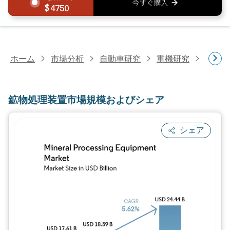
4750
ホーム
市場分析
自動車研究
重機研究
鉱物処
鉱物処理装置市場規模およびシェア
シェア