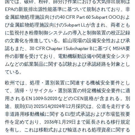
国では、破砕、粉砕、篩分け作業における大気排出規制は
EPAの新規排出源性能基準に基づいて規制されており、非
金属鉱物処理施設向けの40 CFR Part 60 Subpart OOOおよ
び金属鉱物処理施設向けのSubpart LLが含まれ、両者とも
に監視付き粉塵制御システムの導入と制御装置の校正記録
の文書化を推進している。鉱山現場の設備安全性および承
認もまた、30 CFR Chapter I Subchapter Bに基づくMSHA要
件の影響を受けており、電動機駆動設備や関連安全システ
ムなどの鉱業製品に関する試験および承認経路を対象とし
ている。
欧州では、処理・選別装置に関連する機械安全要件とし
て、清掃・リサイクル・選別装置の特定機械安全要件に適
用されるEN 1009-5:2020などのCEN規格が含まれる。別
途、規則(EU) 2025/14(2024年12月採択)は、公道を走行する
非道路用移動機械に関するEU型式承認および市場監視要
件を定めており、2036年1月29日まで延長される移行規定
を有し、これは移動式および輸送される処理資産に関する