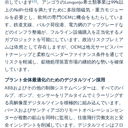
[3]
示しています
。アンゴラのLongonjo希土類事業は99%以
上のNdPr仕様を満たすために多段階磁気・重力モジュー
ルを必要とし、欧州の専門OEMに機会をもたらしていま
す。鉄道支線、バルク荷役港、電力網のアップグレードな
どのインフラ整備が、フルライン設備購入を正当化するメ
ガプロジェクトを可能にしています。政治リスクプレミア
ムは依然として存在しますが、OEMは地元サービスパー
トナーシップと柔軟なベンダーファイナンス条件を通じて
リスクを軽減し、鉱物処理装置市場の継続的な勢いを確保
しています。
プラント全体最適化のためのデジタルツイン採用
ABBおよびその他の制御システムベンダーは、すべてのバ
ルブ、ポンプ、センサーをリアルタイムでミラーリングす
る高解像度デジタルツインを積極的に組み込んでいます。
パースおよびサンティアゴのリモートオペレーションセン
ターが複数の鉱山を同時に監視し、往復飛行労働支出と安
全インシデントを削減しています。デジタルツインはフロ