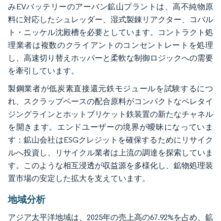
みEVバッテリーのアーバン鉱山プラントは、高不純物原
料に対応したシュレッダー、湿式製錬リアクター、コバル
ト・ニッケル沈殿槽を必要としています。コントラクト処
理業者は複数のクライアントのコンセントレートを処理
し、高速切り替えホッパーと柔軟な制御ロジックへの需要
を牽引しています。
製鋼業者が低炭素直接還元鉄モジュールを試験するにつ
れ、スクラップベースの配合原料がコンパクトなペレタイ
ジングラインとホットブリケット鉄装置の新たなチャネル
を開きます。エンドユーザーの境界が曖昧になっていま
す：鉱山会社はESGクレジットを確保するためにリサイク
ルへ投資し、リサイクル業者は上流の調達を探索していま
す。このような相互浸透が収益源を多様化し、鉱物処理装
置市場の安定した拡大を支えています。
地域分析
アジア太平洋地域は、2025年の売上高の67.92%を占め、鉱