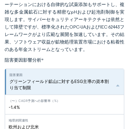
ーテーションにおける自律的な試薬添加もサポートし、複
雑な多金属鉱石に対する精密なpHおよび起泡剤制御を実
現します。サイバーセキュリティアーキテクチャは依然と
して障壁ですが、標準化されたOPC-UAおよびIEC 62443フ
レームワークがより広範な展開を加速しています。その結
果、ソフトウェア収益が鉱物処理装置市場における粘着性
のある年金ストリームとなっています。
阻害要因影響分析
*
グリーンフィールド鉱山に対するESG主導の資本割
り当て制限
-1.4%
欧州および北米