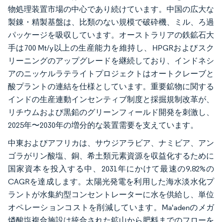
物処理装置市場の中心であり続けています。中国の広大な
製錬・精製基盤は、比類のない規模で破砕機、ミル、ろ過
パッケージを吸収しています。オーストラリアの鉄鉱石大
手は700 Mt/y以上の生産能力を維持し、HPGRおよびスク
リーニングのアップグレードを継続しており、インドネシ
アのニッケルラテライトプロジェクトはオートクレーブと
酸プラントの連結を仕様としています。重要鉱物に関する
インドの生産連動インセンティブ制度と採掘規制改革が、
リチウムおよび黒鉛のグリーンフィールド開発を刺激し、
2025年〜2030年の増分的な装置需要を支えています。
中東およびアフリカは、サウジアラビア、ナミビア、アン
ゴラがリン酸塩、銅、希土類元素資源を収益化するために
国家資本を投入する中、2031年にかけて最速の9.82%の
CAGRを達成します。太陽光発電を利用した海水淡水化プ
ラントが水集約型コンセントレーターに水を供給し、単位
オペレーションコストを削減しています。Ma'adenのメガ
燐酸塩複合施設は統合された鉱山から肥料までのフローを