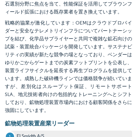
石選別分野に焦点を当て、性能保証を活用してブラウンフ
ィールド拡張における既存業者を置き換えています。
戦略的協業が激化しています：OEMはクラウドプロバイ
ダーと安全なテレメトリインフラについてパートナーシッ
プを結び、化学品サプライヤーと共同で複雑な鉱石向けの
試薬・装置統合パッケージを開発しています。サステナビ
リティの実績が新たな競争の場となっており、ベンダーは
ゆりかごからゲートまでの炭素フットプリントを公表し、
装置ライフサイクルを延長する再生プログラムを提供して
います。成熟した破砕機ラインでは価格競争が続いていま
すが、差別化はスループット保証、リモートサポート
SLA、地元技術者向けの包括的なトレーニングへとシフト
しており、鉱物処理装置市場内における顧客関係をさらに
強固にしています。
鉱物処理装置産業リーダー
FLSmidth A/S