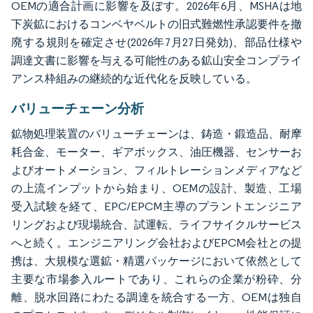
OEMの適合計画に影響を及ぼす。2026年6月、MSHAは地
下炭鉱におけるコンベヤベルトの旧式難燃性承認要件を撤
廃する規則を確定させ(2026年7月27日発効)、部品仕様や
調達文書に影響を与える可能性のある鉱山安全コンプライ
アンス枠組みの継続的な近代化を反映している。
バリューチェーン分析
鉱物処理装置のバリューチェーンは、鋳造・鍛造品、耐摩
耗合金、モーター、ギアボックス、油圧機器、センサーお
よびオートメーション、フィルトレーションメディアなど
の上流インプットから始まり、OEMの設計、製造、工場
受入試験を経て、EPC/EPCM主導のプラントエンジニア
リングおよび現場統合、試運転、ライフサイクルサービス
へと続く。エンジニアリング会社およびEPCM会社との提
携は、大規模な選鉱・精選パッケージにおいて依然として
主要な市場参入ルートであり、これらの企業が粉砕、分
離、脱水回路にわたる調達を統合する一方、OEMは独自