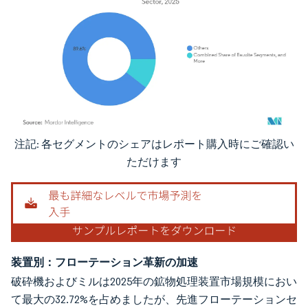
注記: 各セグメントのシェアはレポート購入時にご確認い
画像 © Mordor Intelligence。再利用にはCC BY 4.0の表示が必要です。
ただけます
装置別：フローテーション革新の加速
破砕機およびミルは2025年の鉱物処理装置市場規模におい
て最大の32.72%を占めましたが、先進フローテーションセ