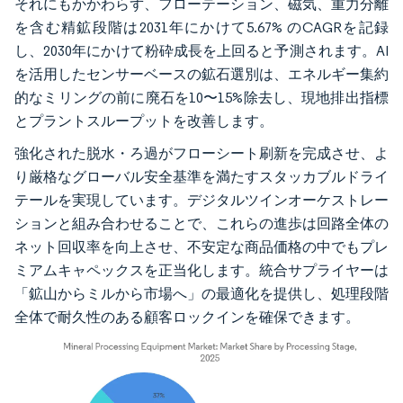
それにもかかわらず、フローテーション、磁気、重力分離
を含む精鉱段階は2031年にかけて5.67% のCAGRを記録
し、2030年にかけて粉砕成長を上回ると予測されます。AI
を活用したセンサーベースの鉱石選別は、エネルギー集約
的なミリングの前に廃石を10〜15%除去し、現地排出指標
とプラントスループットを改善します。
強化された脱水・ろ過がフローシート刷新を完成させ、よ
り厳格なグローバル安全基準を満たすスタッカブルドライ
テールを実現しています。デジタルツインオーケストレー
ションと組み合わせることで、これらの進歩は回路全体の
ネット回収率を向上させ、不安定な商品価格の中でもプレ
ミアムキャペックスを正当化します。統合サプライヤーは
「鉱山からミルから市場へ」の最適化を提供し、処理段階
全体で耐久性のある顧客ロックインを確保できます。