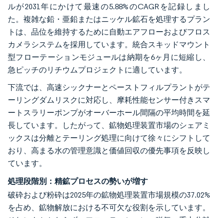
ルが2031年にかけて最速の5.88%のCAGRを記録しまし
た。複雑な鉛・亜鉛またはニッケル鉱石を処理するプラン
トは、品位を維持するために自動エアフローおよびフロス
カメラシステムを採用しています。統合スキッドマウント
型フローテーションモジュールは納期を6ヶ月に短縮し、
急ピッチのリチウムプロジェクトに適しています。
下流では、高速シックナーとペーストフィルプラントがテ
ーリングダムリスクに対応し、摩耗性能センサー付きスマ
ートスラリーポンプがオーバーホール間隔の平均時間を延
長しています。したがって、鉱物処理装置市場のシェアミ
ックスは分離とテーリング処理に向けて徐々にシフトして
おり、高まる水の管理意識と価値回収の優先事項を反映し
ています。
処理段階別：精鉱プロセスの勢いが増す
破砕および粉砕は2025年の鉱物処理装置市場規模の37.02%
を占め、鉱物解放における不可欠な役割を示しています。