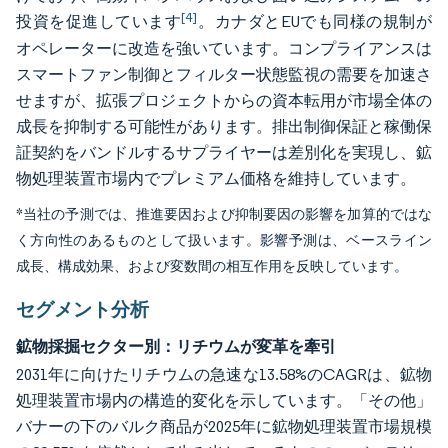
[4]
投資を促進しています
。カナダとEUでも同様の規制が
オペレーターに改造を強いています。コンプライアンスは
スマートファン制御とフィルター状態監視の需要を加速さ
せますが、拡張プロジェクトからの資本転用が市場全体の
成長を抑制する可能性があります。排出制御保証と稼働保
証契約をバンドルするサプライヤーは差別化を実現し、鉱
物処理装置市場内でプレミアム価格を維持しています。
*当社の予測では、推進要因および抑制要因の影響を加算的ではな
く方向性のあるものとして扱います。影響予測は、ベースライン
成長、構成効果、および変数間の相互作用を反映しています。
セグメント分析
鉱物採掘セクター別：リチウムが変革を牽引
2031年に向けたリチウムの急速な13.58%のCAGRは、鉱物
処理装置市場内の構造的変化を示しています。「その他」
バナーの下のバルク商品が2025年に鉱物処理装置市場規模