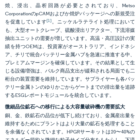
焼、浸出、晶析回路が必要とされており、Metso
CorporationのpCAMおよびか焼炉パッケージへの新規受注
[1]
を促進しています
。ニッケルラテライト処理において
も、大型オートクレーブ、硫酸浸出リアクター、下流溶媒
抽出ユニットの需要が増しています。高温・高圧設計の実
績を持つOEMは、投資家がオーストラリア、インドネシ
ア、チリで統合バッテリー金属ハブを急速に推進する中、
プレミアムマージンを確保しています。その結果として生
じる設備増強は、バルク商品支出が緩和される局面でも二
桁台の装置需要を維持しています。サプライヤーも各バッ
テリー金属トンのゆりかごからゲートまでの排出量を追跡
するESGレポートモジュールを統合しています。
微細品位鉱石への移行による大容量破砕機の需要拡大
銅、金、鉄鉱石の品位が低下し続けており、金属産出量を
維持するためにプラントはより大量の鉱石を処理すること
を余儀なくされています。HPGRサーキットは20〜40%の
エネルギー節約と微細な粒子サイズ分布をもたらし、下流