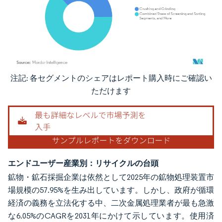
注記: 各セグメントのシェアはレポート購入時にご確認い
画像 © Mordor Intelligence。再利用にはCC BY 4.0の表示が必要です。
ただけます
エンドユーザー産業別：リサイクルの台頭
鉱物・鉱石採掘企業は依然として2025年の鉱物処理装置市
場規模の57.95%を生み出しています。しかし、政府が循環
経済の義務を立法化する中、二次金属処理業者が最も急激
な6.05%のCAGRを2031年にかけて示しています。使用済