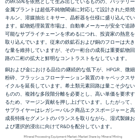
の89.55%を依然として生み出しているものの、バッテリー
金属プラントは超低不純物閾値に対応して設計された焙焼
キルン、溶媒抽出ミキサー、晶析器を仕様に盛り込んでい
ます。鉱物処理装置市場は、自動車メーカーが安全で追跡
可能なサプライチェーンを求めるにつれ、投資家の熱意を
取り込んでいます。従来の鉄鉱石および銅のフローは大き
な量を維持していますが、その一桁台の成長は重要鉱物回
路の二桁の拡大と鮮明なコントラストをなしています。
銅および金における品位の継続的な低下が、HPGR、微細
粉砕、フラッシュフローテーション装置のキャペックスサ
イクルを延長しています。希土類元素回路は量こそ少ない
ものの、複雑な多段階分離を必要とし、高い単価を要求す
るため、マージン貢献を押し上げています。したがって、
サプライヤーはレガシーバルク商品エクスポージャーと高
成長特殊セグメントのバランスを取りながら、湿式製錬お
よび選択的浸出に向けてR&Dを配分しています。