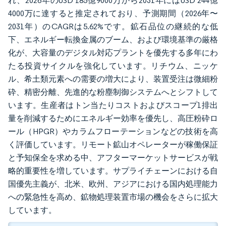
れ、2026年のUSD 185億9000万から2031年にはUSD 244億
4000万に達すると推定されており、予測期間（2026年〜
2031年）のCAGRは5.62%です。鉱石品位の継続的な低
下、エネルギー転換金属のブーム、および環境基準の厳格
化が、大容量のデジタル対応プラントを優先する多年にわ
たる投資サイクルを強化しています。リチウム、ニッケ
ル、希土類元素への需要の増大により、装置受注は微細粉
砕、精密分離、先進的な粉塵制御システムへとシフトして
います。生産者はトン当たりコストおよびスコープ1排出
量を削減するためにエネルギー効率を優先し、高圧粉砕ロ
ール（HPGR）やカラムフローテーションなどの技術を高
く評価しています。リモート鉱山オペレーターが稼働保証
と予知保全を求める中、アフターマーケットサービスが戦
略的重要性を増しています。サプライチェーンにおける自
国優先主義が、北米、欧州、アジアにおける国内処理能力
への緊急性を高め、鉱物処理装置市場の機会をさらに拡大
しています。