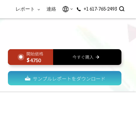
レポート
連絡
+1 617-765-2493
4750