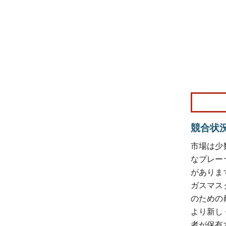
画像 © Mo
競合状
市場は少
なプレーヤーには
がありま
ガスマス
のための
より新し
者が保有