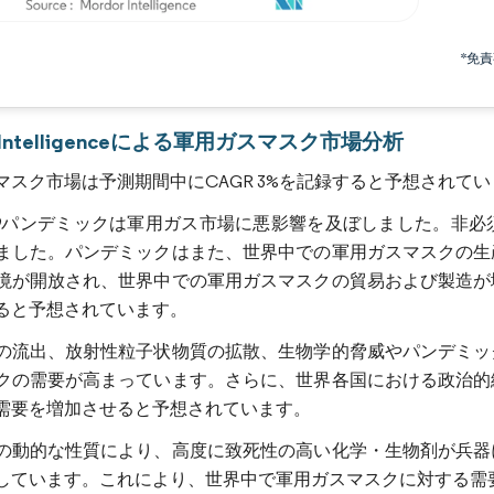
画像 © Mordor Intelligence。再利用にはCC BY 4.0の表示が必要です。
*免
r Intelligenceによる軍用ガスマスク市場分析
マスク市場は予測期間中にCAGR 3%を記録すると予想されて
D-19パンデミックは軍用ガス市場に悪影響を及ぼしました。
ました。パンデミックはまた、世界中での軍用ガスマスクの生
境が開放され、世界中での軍用ガスマスクの貿易および製造が
ると予想されています。
の流出、放射性粒子状物質の拡散、生物学的脅威やパンデミッ
クの需要が高まっています。さらに、世界各国における政治的
需要を増加させると予想されています。
の動的な性質により、高度に致死性の高い化学・生物剤が兵器
しています。これにより、世界中で軍用ガスマスクに対する需