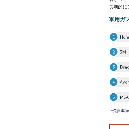
長期的に
軍用ガ
Hone
3M
Dräg
Avon
MSA 
*免責事項