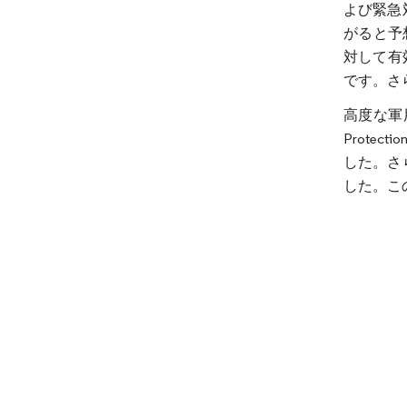
よび緊急
がると予
対して有
です。さ
高度な軍
Prote
した。さ
した。こ