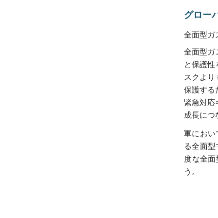
グロー
全面型ガ
全面型ガ
と保護性
スクより
保護する
緊急対応
成長につ
軍におい
る全面型マ
度な全面
う。