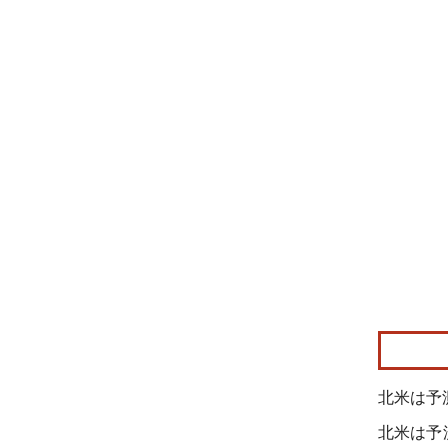
画像 © Mo
北米は予
北米は予