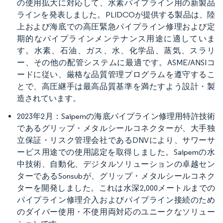
の使用拡大に対応して、水素パイプライン用の新製品
ラインを発表しました。PLIDCOが提供する製品は、陸
上および海底での高圧緊急パイプライン修理および定
期的なパイプラインメンテナンス用途に適していま
す。水素、石油、ガス、水、化学品、蒸気、スラリ
ー、その他の配管システムに最適です。ASME/ANSIコ
ードに従い、厳格な品質管理プログラムを遵守するこ
とで、高圧継手は最高品質基準を満たすよう設計・製
造されています。
2023年2月：Saipemの海底パイプライン修理用特許技術
であるグリップ・メタルシールコネクターが、大手独
立保証・リスク管理会社であるDNVにより、サワーサ
ービス用途での使用認定を取得しました。Saipemの水
中技術、自動化、デジタルソリューションの卓越セン
ターであるSonsubが、グリップ・メタルシールコネク
ターを開発しました。これは水深2,000メートルまでの
パイプライン修理介入およびパイプライン接続のため
のダイバー使用・不使用両対応のユニークなソリュー