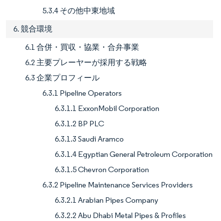
5.3.4 その他中東地域
6. 競合環境
6.1 合併・買収・協業・合弁事業
6.2 主要プレーヤーが採用する戦略
6.3 企業プロフィール
6.3.1 Pipeline Operators
6.3.1.1 ExxonMobil Corporation
6.3.1.2 BP PLC
6.3.1.3 Saudi Aramco
6.3.1.4 Egyptian General Petroleum Corporation
6.3.1.5 Chevron Corporation
6.3.2 Pipeline Maintenance Services Providers
6.3.2.1 Arabian Pipes Company
6.3.2.2 Abu Dhabi Metal Pipes & Profiles