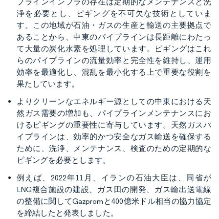
プラインインフラの存在は定期的なメンテナンスと洗
浄を必要とし、ピギングを不可欠な技術としていま
す。この地域が石油・ガスの生産と輸送の主要拠点で
あることから、中東のパイプラインは長距離にわたっ
て大量の炭化水素を処理しています。ピギングはこれ
らのパイプラインの流量効率と完全性を維持し、運用
効率を最適化し、混乱を最小化する上で重要な役割を
果たしています。
よりクリーンなエネルギー源としての中東における天
然ガス需要の増加も、パイプラインメンテナンスにお
けるピギングの重要性に寄与しています。天然ガスパ
イプラインは、効率的かつ安全なガス輸送を確保する
ために、洗浄、メンテナンス、検査のための定期的な
ピギングを必要とします。
例えば、2022年11月、イランの石油大臣は、同省が
LNG複合施設の建設、ガス田の開発、ガス輸出送電線
の整備に関してGazpromと400億米ドル相当の協力協定
を締結したと発表しました。