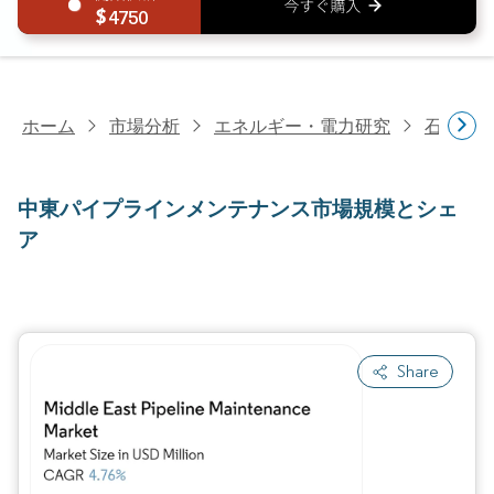
4750
ホーム
市場分析
エネルギー・電力研究
石油・
中東パイプラインメンテナンス市場規模とシェ
ア
Share