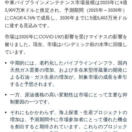
中東パイプラインメンテナンス市場規模は2025年に4億
3,909万米ドルと推定され、予測期間（2025年～2030年）
にCAGR 4.76%で成長し、2030年までに5億5,403万米ドル
に達する見込みです。
市場は2020年にCOVID-19の影響を受けマイナスの影響を
被りました。現在、市場はパンデミック前の水準に回復し
ています。
中期的には、老朽化したパイプラインインフラ、国内
天然ガス需要の増加、および非在来型埋蔵量の開発に
よる石油・ガス生産の増加が、対象市場の成長を牽引
すると予想されます。
一方、原油価格の高い変動性は市場にとって主要な抑
制要因の一つです。
それにもかかわらず、海上探査・生産プロジェクトの
増加は、予測期間中に市場参加者にとって優れた機会
を創出すると期待されています。これらのプロジェク