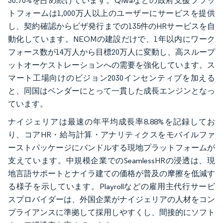
30.70%を占め続けています。Qiwaなどの政府支援プラッ
トフォームは1,000万人以上のユーザーにサービスを提供
し、契約確認からビザ発行までの135件のHRサービスを自
動化しています。NEOMの建設だけで、1年以内にワーク
フォース数が14万人から目標20万人に変動し、高スループ
ットオーケストレーションへの需要を強化しています。ス
マート工場向けのビジョン2030インセンティブを加える
と、同国はベンダーにとって一貫した成長エンジンとなっ
ています。
ナイジェリアは最速の年平均成長率8.88%を記録してお
り、コアHR・給与計算・アナリティクスをモバイルファ
ーストパッケージにバンドルする現地プラットフォームが
支えています。中規模企業でのSeamlessHRの浸透は、現
地言語サポートとナイラ建ての価格が普及の摩擦を低減す
る様子を示しています。Playrollなどの雇用主代行サービ
スプロバイダーは、外国企業がナイジェリアの人材をコン
プライアンスに準拠して採用しやすくし、間接的にソフト