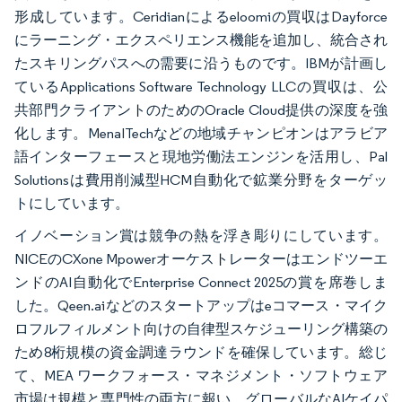
形成しています。Ceridianによるeloomiの買収はDayforce
にラーニング・エクスペリエンス機能を追加し、統合され
たスキリングパスへの需要に沿うものです。IBMが計画し
ているApplications Software Technology LLCの買収は、公
共部門クライアントのためのOracle Cloud提供の深度を強
化します。MenaITechなどの地域チャンピオンはアラビア
語インターフェースと現地労働法エンジンを活用し、Pal
Solutionsは費用削減型HCM自動化で鉱業分野をターゲッ
トにしています。
イノベーション賞は競争の熱を浮き彫りにしています。
NICEのCXone Mpowerオーケストレーターはエンドツーエ
ンドのAI自動化でEnterprise Connect 2025の賞を席巻しま
した。Qeen.aiなどのスタートアップはeコマース・マイク
ロフルフィルメント向けの自律型スケジューリング構築の
ため8桁規模の資金調達ラウンドを確保しています。総じ
て、MEA ワークフォース・マネジメント・ソフトウェア
市場は規模と専門性の両方に報い、グローバルなAIケイパ