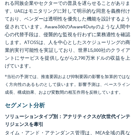
れる同族企業やセクターでの普及を遅らせることがありま
す。UAEはモニタリングに対して明示的な同意を義務付け
ており、ベンダーは透明性を優先した機能を設計するよう
促されています。Aware360のAware4Dutyのような人間中
心の代替手段は、侵襲的な監視を行わずに業務適性を確認
します。ATOSSは、人を中心としたスケジューリングの商
業的実行可能性を実証しており、世界15,000社のクライア
ントにサービスを提供しながら2,790万米ドルの収益を上
げています。
*当社の予測では、推進要因および抑制要因の影響を加算的ではな
く方向性のあるものとして扱います。影響予測は、ベースライン
成長、構成効果、および変数間の相互作用を反映しています。
セグメント分析
ソリューションタイプ別：アナリティクスが次世代インテ
リジェンスを牽引
タイム・アンド・アテンダンス管理は、MEA全域の異な