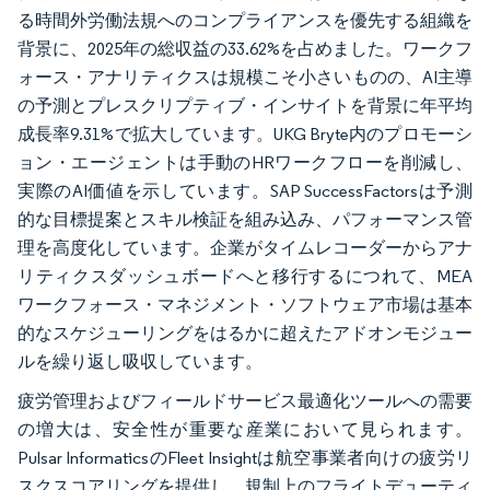
る時間外労働法規へのコンプライアンスを優先する組織を
背景に、2025年の総収益の33.62%を占めました。ワークフ
ォース・アナリティクスは規模こそ小さいものの、AI主導
の予測とプレスクリプティブ・インサイトを背景に年平均
成長率9.31%で拡大しています。UKG Bryte内のプロモーシ
ョン・エージェントは手動のHRワークフローを削減し、
実際のAI価値を示しています。SAP SuccessFactorsは予測
的な目標提案とスキル検証を組み込み、パフォーマンス管
理を高度化しています。企業がタイムレコーダーからアナ
リティクスダッシュボードへと移行するにつれて、MEA
ワークフォース・マネジメント・ソフトウェア市場は基本
的なスケジューリングをはるかに超えたアドオンモジュー
ルを繰り返し吸収しています。
疲労管理およびフィールドサービス最適化ツールへの需要
の増大は、安全性が重要な産業において見られます。
Pulsar InformaticsのFleet Insightは航空事業者向けの疲労リ
スクスコアリングを提供し、規制上のフライトデューティ