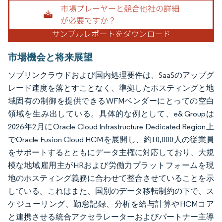
画像 © Mordor Intelligence。再利用にはCC BY 4.0の表示が必要です。
市場機会と将来展望
ソブリンクラウドおよび国内処理要件は、SaaSのアップグ
レード速度を落とすことなく、準拠したホスティングと地
域固有の制御を提供できるWFMベンダーにとっての空白
領域を生み出している。具体的な例として、e& Groupは
2026年2月にOracle Cloud Infrastructure Dedicated Region上
でOracle Fusion Cloud HCMを展開し、約10,000人の従業員
をサポートするとともにデータ主権に対応しており、大規
模な地域雇用主がHRおよび労働力プラットフォームを現
地のホスティング義務に合わせて整合させていることを示
している。これはまた、国別のデータ移転制約の下で、ス
ケジューリング、勤怠記録、分析を給与計算やHCMコア
と連携させる統合アクセラレーターおよびパートナー主導