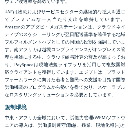
ウェア浸透率を高めています。
UAEは物流およびサービスセクターの継続的な拡大を通じ
てプレミアムな一人当たり支出を維持しています。
Amazonのアブダビ・メガステーションは、クラウドネイ
ティブのスケジューリングが翌日配送基準を確保する地域
フルフィルメントハブとしての同国の役割を強調していま
す。南アフリカは越境コンプライアンスがオンプレミス管
理を複雑にする中、クラウド給与計算の普及が高まってお
り、PaySpaceは現地法規ライブラリを活用して複数国対
応クライアントを獲得しています。エジプトは、プラット
フォームワークに向けた若者と難民への支援を目指す国際
労働機関のプログラムから勢いを得ており、スケーラブル
なロスタリングソリューションを必要としています。
規制環境
中東・アフリカ全域において、労働力管理(WFM)ソフトウ
ェアの導入は、労働規則遵守(勤怠、残業、現地化報告)と