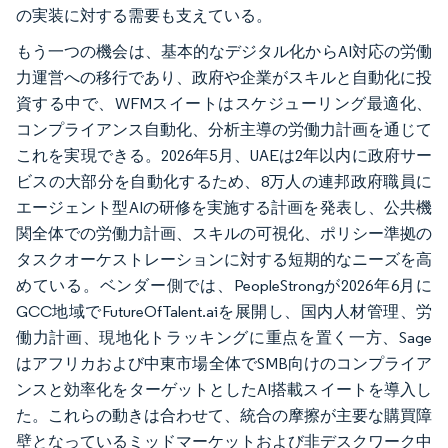
の実装に対する需要も支えている。
もう一つの機会は、基本的なデジタル化からAI対応の労働
力運営への移行であり、政府や企業がスキルと自動化に投
資する中で、WFMスイートはスケジューリング最適化、
コンプライアンス自動化、分析主導の労働力計画を通じて
これを実現できる。2026年5月、UAEは2年以内に政府サー
ビスの大部分を自動化するため、8万人の連邦政府職員に
エージェント型AIの研修を実施する計画を発表し、公共機
関全体での労働力計画、スキルの可視化、ポリシー準拠の
タスクオーケストレーションに対する短期的なニーズを高
めている。ベンダー側では、PeopleStrongが2026年6月に
GCC地域でFutureOfTalent.aiを展開し、国内人材管理、労
働力計画、現地化トラッキングに重点を置く一方、Sage
はアフリカおよび中東市場全体でSMB向けのコンプライア
ンスと効率化をターゲットとしたAI搭載スイートを導入し
た。これらの動きは合わせて、統合の摩擦が主要な購買障
壁となっているミッドマーケットおよび非デスクワーク中