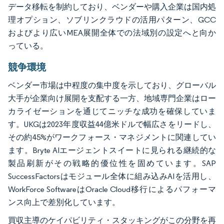
データ移転を制約しており、ベンダーや購入企業は国内処
理オプション、ソブリンクラウドの活用パターン、GCC
およびより広いMEA展開全体での法域別の設定へと向か
っている。
競争環境
ベンダー市場は中程度の集中度を示しており、グローバル
大手が企業向け展開を支配する一方、地域専門企業はロー
カライゼーションを通じてニッチな成功を確保していま
す。UKGは2023年度収益44億米ドルで幅広さをリードし、
その約45%がワークフォース・マネジメントに関連してい
ます。Bryte AIエージェントスイートに見られる継続的な
製品刷新がその戦略的優位性を固めています。SAP
SuccessFactorsはモジュール全体に組み込みAIを活用し、
WorkForce SoftwareはOracle Cloud移行によるパフォーマ
ンス向上で差別化しています。
買収主導のケイパビリティ・スタッキングがこの分野を再