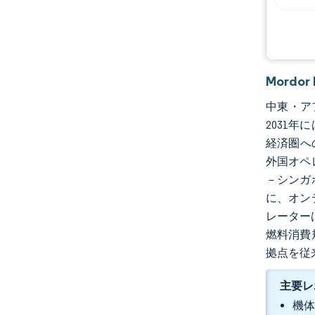
Mord
中東・アフ
2031年
経済圏へ
外国オペ
－シンガ
に、オン
レーターは
燃料消費
拠点を従
主要レ
機体