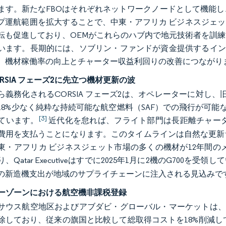
ます。新たなFBOはそれぞれネットワークノードとして機能
プ運航範囲を拡大することで、中東・アフリカ ビジネスジェ
転も促進しており、OEMがこれらのハブ内で地元技術者を訓
います。長期的には、ソブリン・ファンドが資金提供するイン
、機材稼働率の向上とチャーター収益利回りの改善につながり
CORSIA フェーズ2に先立つ機材更新の波
から義務化されるCORSIA フェーズ2は、オペレーターに対し、旧型のGu
8%少なく純粋な持続可能な航空燃料（SAF）での飛行が可能な新型G700
[3]
ています。
近代化を怠れば、フライト部門は長距離チャーター
費用を支払うことになります。このタイムラインは自然な更新サイ
東・アフリカ ビジネスジェット市場の多くの機材が12年間の
、Qatar Executiveはすでに2025年1月に2機のG700を受領
の新造機支出が地域のサプライチェーンに注入される見込みで
フリーゾーンにおける航空機非課税登録
サウス航空地区およびアブダビ・グローバル・マーケットは、
除しており、従来の旗国と比較して総取得コストを18%削減し