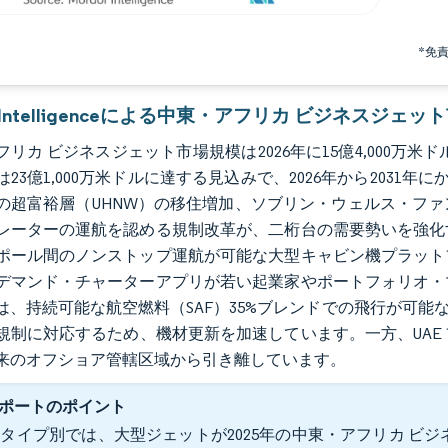
*免
or Intelligenceによる中東・アフリカ ビジネスジェ
リカ ビジネスジェット市場規模は2026年に15億4,000万米ド
には23億1,000万米ドルに達する見込みで、2026年から2031年
の超富裕層（UHNW）の移住増加、ソブリン・ウェルス・フ
レーターの運航を認める規制改革が、二桁台の需要勢いを強化
ポール間のノンストップ運航が可能な大型キャビン機プラット
デマンド・チャーターアプリが若い起業家やポートフォリオ・
、持続可能な航空燃料（SAF）35%ブレンドでの飛行が可能な新世
規制に対応するため、機材更新を加速しています。一方、UAE
来のオフショア管轄区域から引き離しています。
ポートのポイント
タイプ別では、大型ジェットが2025年の中東・アフリカ ビジネス