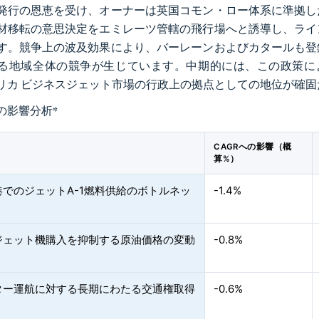
発行の恩恵を受け、オーナーは英国コモン・ロー体系に準拠し
材移転の意思決定をエミレーツ管轄の飛行場へと誘導し、ライ
す。競争上の波及効果により、バーレーンおよびカタールも登
る地域全体の競争が生じています。中期的には、この政策により
リカ ビジネスジェット市場の行政上の拠点としての地位が確
の影響分析
*
CAGRへの影響（概
算%）
港でのジェットA-1燃料供給のボトルネッ
-1.4%
ジェット機購入を抑制する原油価格の変動
-0.8%
ター運航に対する長期にわたる交通権取得
-0.6%