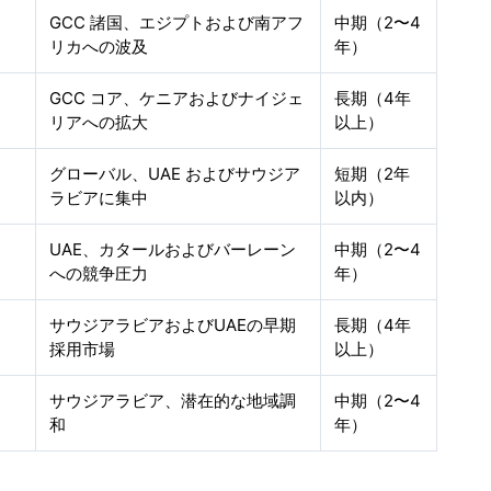
GCC 諸国、エジプトおよび南アフ
中期（2〜4
リカへの波及
年）
GCC コア、ケニアおよびナイジェ
長期（4年
リアへの拡大
以上）
グローバル、UAE およびサウジア
短期（2年
ラビアに集中
以内）
UAE、カタールおよびバーレーン
中期（2〜4
への競争圧力
年）
サウジアラビアおよびUAEの早期
長期（4年
採用市場
以上）
サウジアラビア、潜在的な地域調
中期（2〜4
和
年）