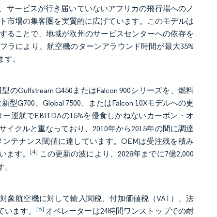
し、サービスが行き届いていないアフリカの飛行場へのノ
ット市場の集客圏を実質的に広げています。このモデルは
練することで、地域が欧州のサービスセンターへの依存を
フラにより、航空機のターンアラウンド時間が最大35%
ます。
lfstream G450またはFalcon 900シリーズを、燃料
、Global 7500、またはFalcon 10Xモデルへの更
運航でEBITDAの15%を侵食しかねないカーボン・オ
クルと重なっており、2010年から2015年の間に調達
メンテナンス閾値に達しています。OEMは受注残を積み
[4]
しています。
この更新の波により、2028年までに7億2,000
す。
対象航空機に対して輸入関税、付加価値税（VAT）、法
[5]
ています。
オペレーターは24時間ワンストップでの耐