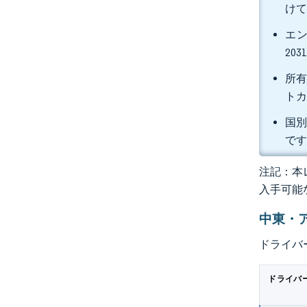
けて
エン
20
所有
トカ
国別
で
注記：本レ
入手可能
中東・
ドライバ
ドライバ