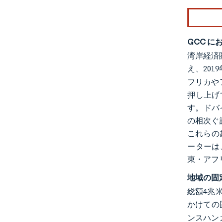
GCC 
湾岸経済
え、201
フリカや
押し上げ
す。ドバ
の相次ぐ
これらの
ーターは
東・アフ
地域の固
総額4兆
かけての
ンスハン