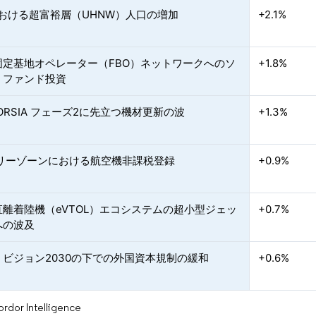
における超富裕層（UHNW）人口の増加
+2.1%
固定基地オペレーター（FBO）ネットワークへのソ
+1.8%
・ファンド投資
 CORSIA フェーズ2に先立つ機材更新の波
+1.3%
フリーゾーンにおける航空機非課税登録
+0.9%
直離着陸機（eVTOL）エコシステムの超小型ジェッ
+0.7%
への波及
・ビジョン2030の下での外国資本規制の緩和
+0.6%
or Intelligence