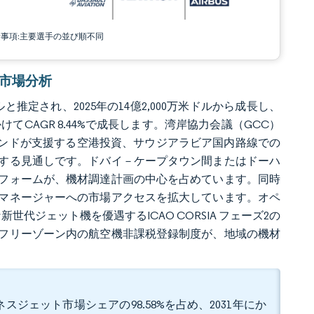
責事項:主要選手の並び順不同
ット市場分析
ルと推定され、2025年の14億2,000万米ドルから成長し、
にかけてCAGR 8.44%で成長します。湾岸協力会議（GCC）
ァンドが支援する空港投資、サウジアラビア国内路線での
する見通しです。ドバイ－ケープタウン間またはドーハ
フォームが、機材調達計画の中心を占めています。同時
マネージャーへの市場アクセスを拡大しています。オペ
代ジェット機を優遇するICAO CORSIA フェーズ2の
 フリーゾーン内の航空機非課税登録制度が、地域の機材
ジェット市場シェアの98.58%を占め、2031年にか