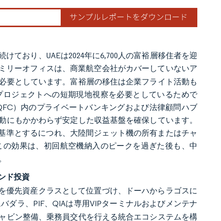
おり、UAEは2024年に6,700人の富裕層移住者を迎
ミリーオフィスは、商業航空会社がカバーしていないア
必要としています。富裕層の移住は企業フライト活動も
プロジェクトへの短期現地視察を必要としているためで
QFC）内のプライベートバンキングおよび法律顧問ハブ
動にもかかわらず安定した収益基盤を確保しています。
を基準とするにつれ、大陸間ジェット機の所有またはチャ
この効果は、初回航空機納入のピークを過ぎた後も、中
。
ンド投資
ラを優先資産クラスとして位置づけ、ドーハからラゴスに
バダラ、PIF、QIAは専用VIPターミナルおよびメンテナ
ャビン整備、乗務員交代を行える統合エコシステムを構