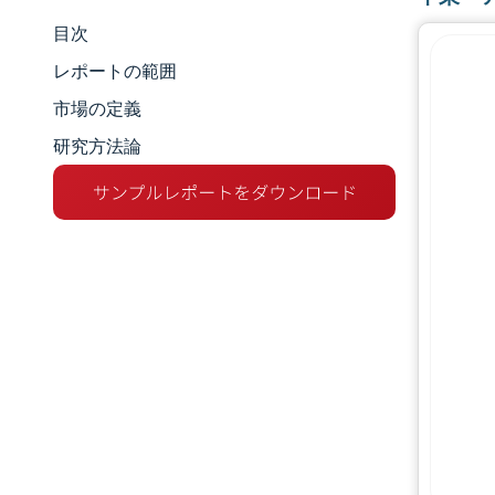
目次
市場規模とシェア
レポートの範囲
市場分析
市場の定義
研究方法論
トレンドとインサイト
セグメント分析
地理分析
競争環境
主要プレーヤー
業界の動向