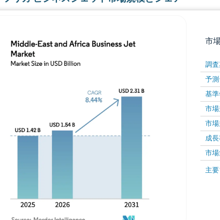
市
調査
予測
基準
市場規
市場規
成長率 
画像 © Mordor Intelligence。再利用にはCC BY 4
市場
画像 ©
主要