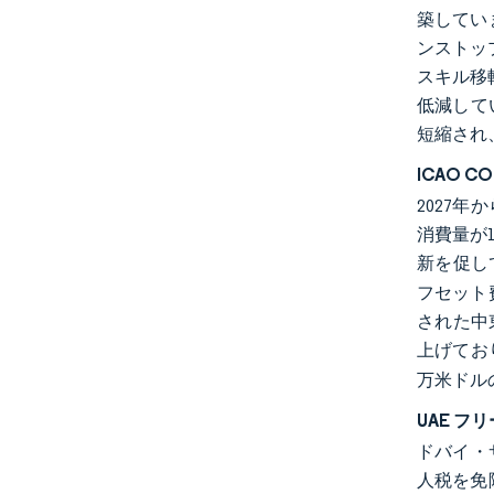
築してい
ンストッ
スキル移
低減して
短縮され
ICAO 
2027年
消費量が1
新を促し
フセット
された中
上げており
万米ドル
UAE 
ドバイ・
人税を免