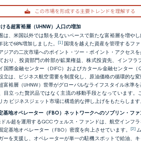
における超富裕層（UHNW）人口の増加
圏は、米国以外では類を見ないペースで新たな富裕層を増やし続けて
[1]
9年比で68%増加しました。
国境を越えた資産を管理するファ
アジアの二次市場へのポイント・ツー・ポイント・アクセスを
ており、投資部門の幹部が鉱業権益、株式投資先、インフラ
イ国際金融センター（DIFC）およびカタール金融センター（
設立は、ビジネス航空需要を制度化し、原油価格の循環的な変
超富裕層（UHNW）世帯がグローバルなライフスタイル水準
、目立った贅沢品ではなく主流の移動手段となっています。
リカ ビジネスジェット市場に構造的な押し上げをもたらします
定基地オペレーター（FBO）ネットワークへのソブリン・ファ
米ドル超を運用するGCC ウェルス・ファンドは、航空インフ
[2]
固定基地オペレーター（FBO）密度を向上させています。
ム
ガーを支援し、オペレーターが単一の駐機スポットで給油、キ