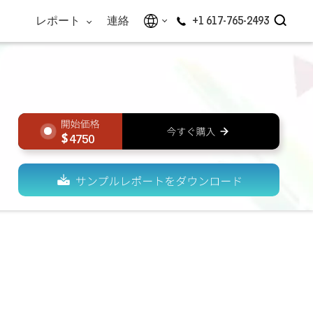
レポート
連絡
+1 617-765-2493
4750