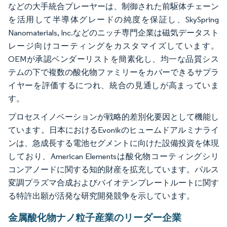
などの大手統合プレーヤーは、制御された前駆体チェーン
を活用して半導体グレードの純度を保証し、SkySpring
Nanomaterials, Inc.などのニッチ専門企業は磁気データスト
レージ向けコーティングをカスタマイズしています。
OEMが承認ベンダーリストを簡素化し、均一な品質シス
テムの下で複数の酸化物ファミリーをカバーできるサプラ
イヤーを評価するにつれ、統合の見通しが高まっていま
す。
プロセスイノベーションが戦略的差別化要因として機能し
ています。日本におけるEvonikのヒュームドアルミナライ
ンは、急成長する電池セグメントに向けた設備投資を体現
しており、American Elementsは酸化物コーティングシリ
コンアノードに関する知的財産を拡充しています。パルス
変調プラズマ合成およびバイオテンプレートルートに関す
る特許出願が活発な研究開発競争を示しています。
金属酸化物ナノ粒子産業のリーダー企業