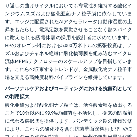
り返しの曲げサイクルにおいても導電性を維持する酸化イ
ンジウムスズおよび酸化亜鉛ナノ粒子膜に依存していま
す。エッジに配置されたAIアクセラレータは動作温度の上
昇をもたらし、電気定数を変動させることなく熱スパイク
に耐えられる誘電体層の採用を設計者に求めています。
HPのオレゴン州における5,000万米ドルの拡張投資は、ノ
ズルおよびチャネル絶縁に酸化物薄膜を組み込むマイクロ
流体MEMSテクノロジーのスケールアップを目指していま
す。これらの収束するトレンドが、金属酸化物ナノ粒子市
場を支える高純度材料パイプラインを維持しています。
パーソナルケアおよびコーティングにおける抗菌剤として
の利用拡大
酸化亜鉛および酸化銅ナノ粒子は、活性酸素種を放出する
ことで10分以内に99.9%の細菌を不活化し、従来の防腐剤
に代わる選択肢を提供します。パンデミック期の建物改修
により、これらの酸化物を含む抗菌壁面塗料およびHVAC
フィルターの発注が加速しました。欧州の規制当局は化粧