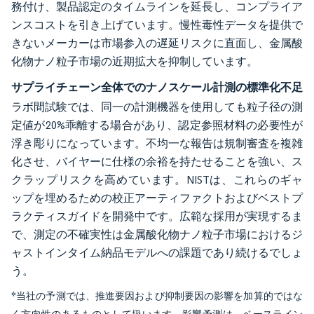
務付け、製品認定のタイムラインを延長し、コンプライア
ンスコストを引き上げています。慢性毒性データを提供で
きないメーカーは市場参入の遅延リスクに直面し、金属酸
化物ナノ粒子市場の近期拡大を抑制しています。
サプライチェーン全体でのナノスケール計測の標準化不足
ラボ間試験では、同一の計測機器を使用しても粒子径の測
定値が20%乖離する場合があり、認定参照材料の必要性が
浮き彫りになっています。不均一な報告は規制審査を複雑
化させ、バイヤーに仕様の余裕を持たせることを強い、ス
クラップリスクを高めています。NISTは、これらのギャ
ップを埋めるための校正アーティファクトおよびベストプ
ラクティスガイドを開発中です。広範な採用が実現するま
で、測定の不確実性は金属酸化物ナノ粒子市場におけるジ
ャストインタイム納品モデルへの課題であり続けるでしょ
う。
*当社の予測では、推進要因および抑制要因の影響を加算的ではな