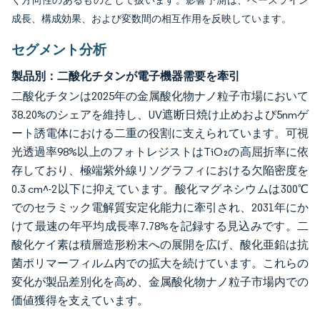
く方向性のあるものとして扱います。影響予測は、ベースライン
成長、構成効果、および変数間の相互作用を反映しています。
セグメント分析
製品別：二酸化チタンが電子機器需要を牽引
二酸化チタンは2025年の金属酸化物ナノ粒子市場において
38.20%のシェアを維持し、UV遮断日焼け止めおよび5nmゲ
ート誘電体における二重の役割に支えられています。可視
光透過率98%以上のフォトレジストはTiO₂の高屈折率に依
存しており、極端紫外線リソグラフィにおける欠陥密度を
0.3 cm^-2以下に抑えています。酸化マグネシウムは300℃
でのセラミック電解質安定化能力に牽引され、2031年にか
けて最速の年平均成長率7.78%を記録する見込みです。二
酸化ケイ素は積層造形粉末への展開を広げ、酸化亜鉛は抗
菌ポリマーフィルム内での拡大を続けています。これらの
変化が製品差別化を高め、金属酸化物ナノ粒子市場内での
価値獲得を支えています。