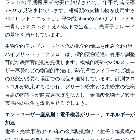
ランドの早期採用者需要に触媒されて、年平均成長率
7.89%が見込まれています。柑橘類の皮抽出物を使用する
パイロットユニットは、平均径30nmのZnOナノロッドを
一貫したアスペクト比2.5以下で生産し、光電子グレード
の基準を満たしています。
生物学的テンプレートと下流の化学的焼成を組み合わせた
ハイブリッドワークフローは、標的薬物送達に有用な調整
可能な表面官能化を提供します。機械的粉砕やパルスレー
ザー蒸発などの物理的手法は、熱伝導性フィラーなど独自
の形態が必要な場面での地位を維持しています。計測プロ
トコルが収束するにつれ、グリーン粉末と従来粉末の仕様
言語の同等性が購買選択肢を拡大し、金属酸化物ナノ粒子
市場内の競争を激化させるでしょう。
エンドユーザー産業別：電子機器がリード、エネルギーが
加速
電子・光学用途は2025年の金属酸化物ナノ粒子市場規模の
42.10%を占めました。マルチチップレットパッケージング