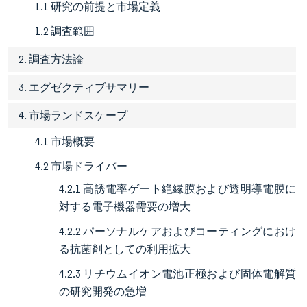
1.1 研究の前提と市場定義
1.2 調査範囲
2. 調査方法論
3. エグゼクティブサマリー
4. 市場ランドスケープ
4.1 市場概要
4.2 市場ドライバー
4.2.1 高誘電率ゲート絶縁膜および透明導電膜に
対する電子機器需要の増大
4.2.2 パーソナルケアおよびコーティングにおけ
る抗菌剤としての利用拡大
4.2.3 リチウムイオン電池正極および固体電解質
の研究開発の急増