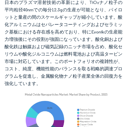
日本のプラズマ溶射技術の革新により、TiO₂ナノ粒子の
平均粒径40nmでの毎分12.3gの生産が可能となり、パイロ
ットと量産の間のスケールギャップが縮小しています。酸
化アルミニウムはセパレータコーティングおよびセラミッ
ク基板における存在感を高めており、特にEvonikの生産能
力増強後にその役割が強固になっています。酸化銅および
酸化鉄は触媒および磁気記録のニッチ市場を占め、酸化セ
リウムや酸化ジルコニウムは燃料電池および高温タービン
市場に対応しています。このポートフォリオの複雑性が、
コスト、純度、機能性能のバランスを取る戦略的調達プロ
グラムを促進し、金属酸化物ナノ粒子産業全体の回復力を
強化しています。