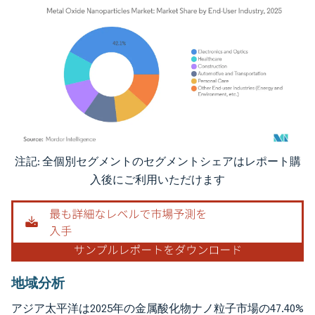
注記: 全個別セグメントのセグメントシェアはレポート購
画像 © Mordor Intelligence。再利用にはCC BY 4.0の表示が必要です。
入後にご利用いただけます
地域分析
アジア太平洋は2025年の金属酸化物ナノ粒子市場の47.40%