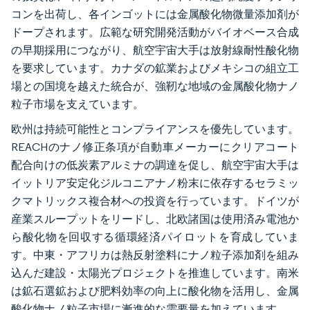
コンを出荷し、各インゴットには金属酸化物微量添加剤が
ドープされます。広範な研究開発活動がバイオベース合成
の早期採用につながり、航空宇宙大手は放射線耐性酸化物
を要求しています。カナダの鉱業およびメキシコの組立工
場との国境を越えた統合が、強靭な地域の金属酸化物ナノ
粒子市場を支えています。
欧州は持続可能性とコンプライアンスを優先しています。
REACHのナノ修正条項が自動車メーカーにクリアコート
配合向けの低炭素アルミナの調達を促し、航空宇宙大手は
イットリア安定化ジルコニアナノ粉末に依存するセラミッ
クマトリックス複合材への投資を行っています。ドイツが
産業スループットをリードし、北欧諸国は使用済み電池か
ら酸化物を回収する循環経済パイロットを育成していま
す。中東・アフリカは熱反射塗料にナノ粒子添加剤を組み
込んだ建設・太陽光プロジェクトを推進しています。南米
は鉱石選鉱および肥料効率の向上に酸化物を活用し、金属
酸化物ナノ粒子市場に漸進的な需要量を加えています。