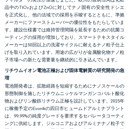
品中のTiO₂およびZnOに対してナノ固有の安全性ドシエ
を正式化し、他の法域での採用を示唆するとともに、準拠
メーカーにファーストムーバーの優位性をもたらしていま
す。建設仕様書では維持管理間隔を延長するための抗菌コ
ーティングの採用が増加しており、スマートテキスタイル
メーカーは50回以上の洗濯サイクルに耐えるナノ粒子仕上
げを取り入れています。用途の広がりが金属酸化物ナノ粒
子市場への新たな需要量を継続的に引き込んでいます。
リチウムイオン電池正極および固体電解質の研究開発の急
増
電池開発者は、拡散経路を短縮するためにナノスケールの
形態制御を施したリチウムニッケルマンガンコバルト酸化
物およびリン酸鉄リチウム正極を設計しています。2025年
に稼働予定のEvonikの四日市ヒュームドアルミナプラント
は、99.99%の純度グレードを要求するセパレータコーティ
ングに供給します。ジルコニアおよびアルミナナノ粒子で