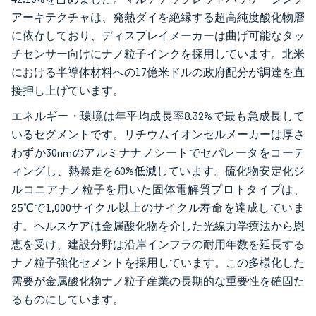
アーキテクチャは、発熱ダイを絶縁する超高純度酸化物層
に依存しており、ディスプレイメーカーは曲げ可能なタッ
チセンサー向けにナノ粒子インクを採用しています。北米
における半導体材料への17億米ドルの政府配分が調達を直
接押し上げています。
エネルギー・環境は年平均成長率8.32%で最も急成長して
いるセグメントです。リチウムイオンセルメーカーは厚さ
わずか30nmのアルミナナノシートでセパレータをコーテ
ィングし、熱暴走を60%低減しています。硫化物安定化ジ
ルコニアナノ粒子を用いた固体電解質プロトタイプは、
25℃で1,000サイクル以上のサイクル寿命を達成していま
す。ヘルスケアは金属酸化物を介した光線力学療法から恩
恵を受け、建設分野は沿岸インフラの耐用年数を延長する
ナノ粒子強化セメントを採用しています。この多様化した
需要が金属酸化物ナノ粒子産業の長期的な重要性を確固た
るものにしています。