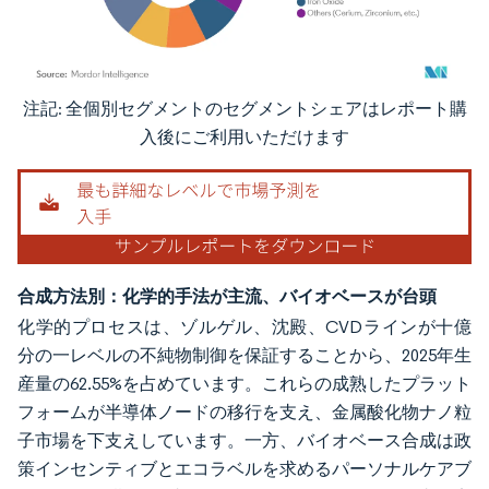
注記: 全個別セグメントのセグメントシェアはレポート購
画像 © Mordor Intelligence。再利用にはCC BY 4.0の表示が必要です。
入後にご利用いただけます
合成方法別：化学的手法が主流、バイオベースが台頭
化学的プロセスは、ゾルゲル、沈殿、CVDラインが十億
分の一レベルの不純物制御を保証することから、2025年生
産量の62.55%を占めています。これらの成熟したプラット
フォームが半導体ノードの移行を支え、金属酸化物ナノ粒
子市場を下支えしています。一方、バイオベース合成は政
策インセンティブとエコラベルを求めるパーソナルケアブ