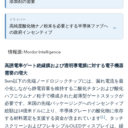
添加剤の需要
高純度酸化物ナノ粉末を必要とする半導体ファブへ
の政府インセンティブ
情報源: Mordor Intelligence
高誘電率ゲート絶縁膜および透明導電膜に対する電子機器
需要の増大
5nm以下の先端ノードロジックチップには、漏れ電流を最
小化しながら静電容量を維持する二酸化チタンおよび酸化
ハフニウムナノ粒子で構成された超薄型ゲートスタックが
必要です。米国の先端パッケージングへのインセンティブ
総額は14億米ドルに上り、半導体グレードの酸化物に依存
[1]
する材料選定を支援する資金が含まれています
。タッチ
スクリーンおよびフレキシブルOLEDディスプレイは、繰