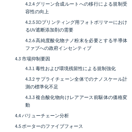
4.2.4 グリーン合成ルートへの移行による規制受
容性の向上
4.2.5 3Dプリンティング用フォトポリマーにおけ
るUV遮断添加剤の需要
4.2.6 高純度酸化物ナノ粉末を必要とする半導体
ファブへの政府インセンティブ
4.3 市場抑制要因
4.3.1 毒性および環境残留性による規制強化
4.3.2 サプライチェーン全体でのナノスケール計
測の標準化不足
4.3.3 複合酸化物向けレアアース前駆体の価格変
動
4.4 バリューチェーン分析
4.5 ポーターのファイブフォース