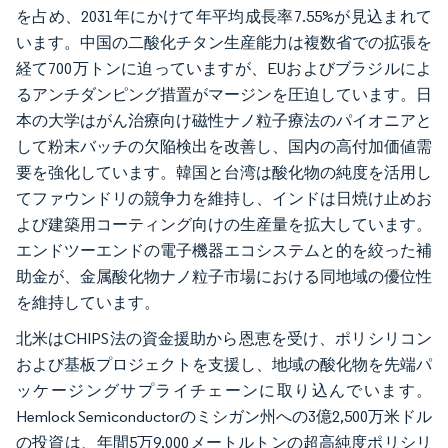
を占め、2031年にかけて年平均成長率7.55%が見込まれて
います。中国の二酸化チタン生産能力は複数省での拡張を
経て700万トンに迫っていますが、EUおよびブラジルによ
るアンチダンピング措置がマージンを圧迫しています。日
本の大学はがん治療向け磁性ナノ粒子療法のパイオニアと
して粉末バッチの欠陥検出を改善し、国内の高付加価値需
要を強化しています。韓国と台湾は酸化物の純度を活用し
てファウンドリの競争力を維持し、インドは日焼け止めお
よび建築用コーティング向けの生産量を拡大しています。
エンドツーエンドの電子機器エコシステムと的を絞った補
助金が、金属酸化物ナノ粒子市場における同地域の優位性
を維持しています。
北米はCHIPS法の資金援助から恩恵を受け、ポリシリコン
および基板プロジェクトを支援し、地域の酸化物を先端パ
ッケージングサプライチェーンに取り込んでいます。
Hemlock Semiconductorのミシガン州への3億2,500万米ドル
の投資は、年間5万9,000メートルトンの超高純度ポリシリ