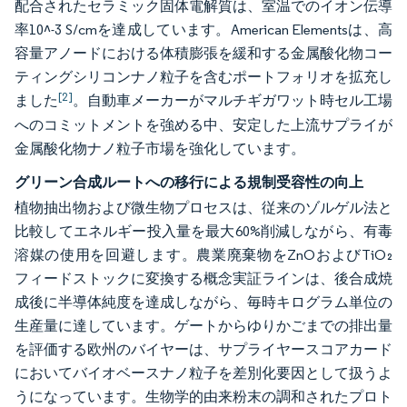
配合されたセラミック固体電解質は、室温でのイオン伝導
率10^-3 S/cmを達成しています。American Elementsは、高
容量アノードにおける体積膨張を緩和する金属酸化物コー
ティングシリコンナノ粒子を含むポートフォリオを拡充し
[2]
ました
。自動車メーカーがマルチギガワット時セル工場
へのコミットメントを強める中、安定した上流サプライが
金属酸化物ナノ粒子市場を強化しています。
グリーン合成ルートへの移行による規制受容性の向上
植物抽出物および微生物プロセスは、従来のゾルゲル法と
比較してエネルギー投入量を最大60%削減しながら、有毒
溶媒の使用を回避します。農業廃棄物をZnOおよびTiO₂
フィードストックに変換する概念実証ラインは、後合成焼
成後に半導体純度を達成しながら、毎時キログラム単位の
生産量に達しています。ゲートからゆりかごまでの排出量
を評価する欧州のバイヤーは、サプライヤースコアカード
においてバイオベースナノ粒子を差別化要因として扱うよ
うになっています。生物学的由来粉末の調和されたプロト