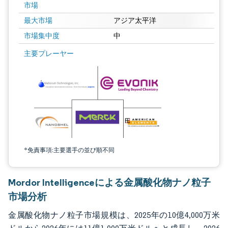
市場
最大市場
アジア太平洋
市場集中度
中
画像 © Mordor Intelligence。再利用にはCC BY 4.0の表示が必要です。
主要プレーヤー
*免責事項:主要選手の並び順不同
Mordor Intelligenceによる金属酸化物ナノ粒子
市場分析
金属酸化物ナノ粒子市場規模は、2025年の10億4,000万米