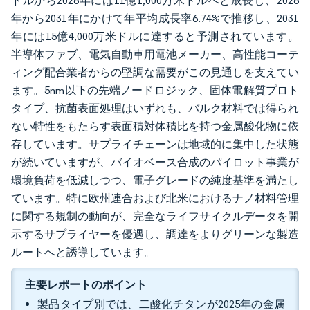
ドルから2026年には11億1,000万米ドルへと成長し、2026
年から2031年にかけて年平均成長率6.74%で推移し、2031
年には15億4,000万米ドルに達すると予測されています。
半導体ファブ、電気自動車用電池メーカー、高性能コーテ
ィング配合業者からの堅調な需要がこの見通しを支えてい
ます。5nm以下の先端ノードロジック、固体電解質プロト
タイプ、抗菌表面処理はいずれも、バルク材料では得られ
ない特性をもたらす表面積対体積比を持つ金属酸化物に依
存しています。サプライチェーンは地域的に集中した状態
が続いていますが、バイオベース合成のパイロット事業が
環境負荷を低減しつつ、電子グレードの純度基準を満たし
ています。特に欧州連合および北米におけるナノ材料管理
に関する規制の動向が、完全なライフサイクルデータを開
示するサプライヤーを優遇し、調達をよりグリーンな製造
ルートへと誘導しています。
主要レポートのポイント
製品タイプ別では、二酸化チタンが2025年の金属