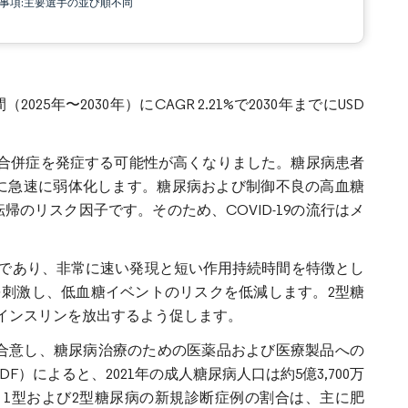
責事項:主要選手の並び順不同
025年〜2030年）にCAGR 2.21%で2030年までにUSD
深刻な合併症を発症する可能性が高くなりました。糖尿病患者
非常に急速に弱体化します。糖尿病および制御不良の高血糖
帰のリスク因子です。そのため、COVID-19の流行はメ
であり、非常に速い発現と短い作用持続時間を特徴とし
刺激し、低血糖イベントのリスクを低減します。2型糖
インスリンを放出するよう促します。
に合意し、糖尿病治療のための医薬品および医療製品への
によると、2021年の成人糖尿病人口は約5億3,700万
です。1型および2型糖尿病の新規診断症例の割合は、主に肥