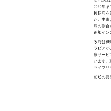
IDF 2
2030年
糖尿病を
た。中東
病の割合
追加イン
政府は糖
ラビアが
療サービ
います。
ライマリ
前述の要