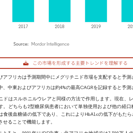
rdor Intelligence。再利用にはCC BY 4.0の表示が必要です。
びアフリカは予測期間中にメグリチニド市場を支配すると予測
中、中東およびアフリカは約4%の最高CAGRを記録すると予測
ニドはスルホニルウレアと同様の方法で作用します。現在、レ
す。どちらも2型糖尿病患者において単独使用および他の経口
は食後血糖値の低下であり、これによりHbA1cの低下がもた
させることで機能します。