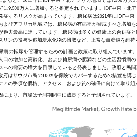
021によると、2021年にIDF中東・北アフリカ地域では7,3
までに9,500万人に増加すると推定されています。IDF中東・北
発症するリスクが高まっています。糖尿病は2021年にIDF中東・
およびアフリカ地域では、糖尿病の有病率が警戒すべき増加を
が過去最高に達しています。糖尿病は多くの健康上の合併症と
スリンの投与や追加炭水化物の摂取など、正常な血糖値を維持
尿病の転帰を管理するための計画と政策に取り組んでいます。例
人口の増加と高齢化、および糖尿病や肥満などの生活習慣病の
スへの需要の増大を目撃していると発表しました。政府と民間
政府はサウジ市民の100%を保険でカバーするための措置を講
ケアの手頃な価格、アクセス、および質の確保に向けて取り組
因により、市場は予測期間中に成長すると予測されています。