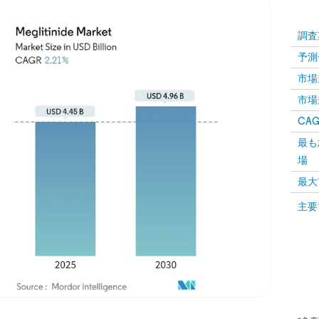
調査
予測
市場規
市場規
CAGR
最も
場
最大
主要
画像 © Mordor Intelligence。再利用にはCC BY 4.0の表示が必要です。