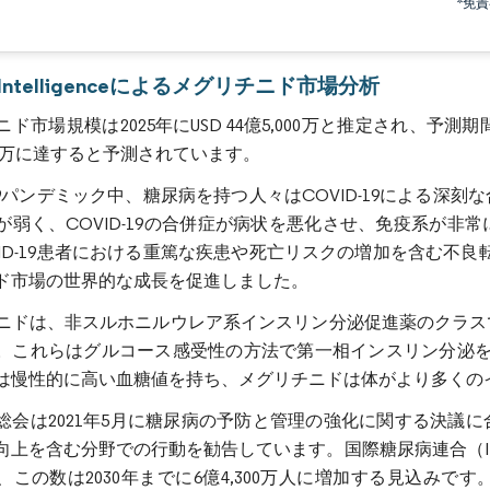
*免
r Intelligenceによるメグリチニド市場分析
ド市場規模は2025年にUSD 44億5,000万と推定され、予測期間（2
000万に達すると予測されています。
D-19パンデミック中、糖尿病を持つ人々はCOVID-19による
が弱く、COVID-19の合併症が病状を悪化させ、免疫系が
VID-19患者における重篤な疾患や死亡リスクの増加を含む不良転
ド市場の世界的な成長を促進しました。
ニドは、非スルホニルウレア系インスリン分泌促進薬のクラス
。これらはグルコース感受性の方法で第一相インスリン分泌を
は慢性的に高い血糖値を持ち、メグリチニドは体がより多くの
総会は2021年5月に糖尿病の予防と管理の強化に関する決議
向上を含む分野での行動を勧告しています。国際糖尿病連合（IDF）
、この数は2030年までに6億4,300万人に増加する見込み