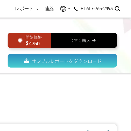
レポート
連絡
+1 617-765-2493
4750