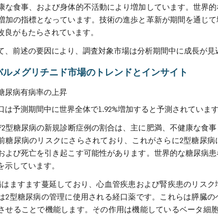
康な食事、および身体的不活動により増加しています。世界的
増加の指標となっています。技術の進歩と革新が期間を通じて
改良がもたらされています。
て、前述の要因により、調査対象市場は分析期間中に成長が見
バルメグリチニド市場のトレンドとインサイト
糖尿病有病率の上昇
口は予測期間中に世界全体で1.92%増加すると予測されていま
び2型糖尿病の新規診断症例の割合は、主に肥満、不健康な食
前糖尿病のリスクにさらされており、これがさらに2型糖尿病
および死亡を引き起こす可能性があります。世界的な糖尿病患
を示しています。
病はますます蔓延しており、心血管疾患および腎疾患のリスク
は2型糖尿病の管理に使用される経口薬です。これらは膵臓の
させることで機能します。その作用は機能しているベータ細胞