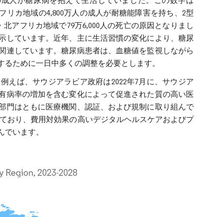
00万人の成人が糖尿病を抱えて生活していました。この数字は
アフリカ地域の4,800万人の成人が耐糖能障害を持ち、2型
北アフリカ地域で79万6,000人の死亡の原因となりまし
示しています。近年、主に生活習慣の変化により、糖尿
関連しています。糖尿病患者は、血糖値を監視しながら
するために一日中多くの調整を必要とします。
えば、サウジアラビア政府は2022年7月に、サウジア
有病率の増加を含む変化によって促進された質の高い医
部門はともに医療機関、認証、および規制に取り組んで
じており、費用対効果の高いデジタルヘルスケアおよびプ
んでいます。