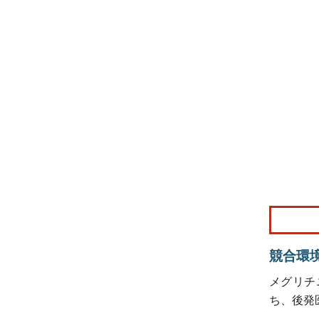
画像 © Mo
競合環
メグリチニ
ち、後発