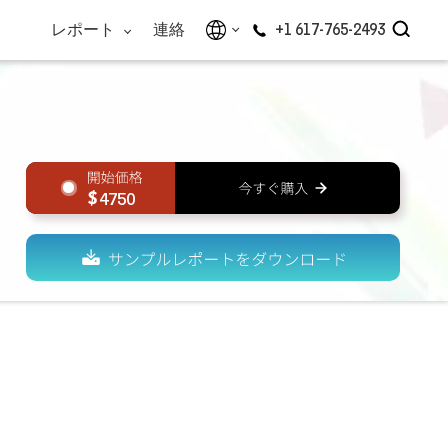
レポート
連絡
+1 617-765-2493
4750