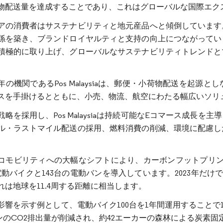
物配送量を達成することであり、これはグローバルな国際エク
アの消費者はサステナビリティと地元産品へと傾倒しています
係を築き、ブランドロイヤルティと支持の向上につながってい
積極的に取り上げ、グローバルなサステナビリティトレンドと
年の機関であるPos Malaysiaは、郵便・小荷物配送を起
スを手掛けるとともに、小売、物流、航空にわたる幅広いソリ
戦略を採用し、Pos Malaysiaは持続可能なEコマース成長
ル・ラストマイル配送の採用、燃料消費の削減、環境に配慮し
コモビリティへの大幅なシフトにより、カーボンフットプリント
電動バイクと143台の電動バンを導入しています。2023年だけで
れは地球を11.4周する距離に相当します。
影響を示す例として、電動バイク100台を1年間運用することで
4トンのCO2排出量が削減され、約42エーカーの森林による炭素