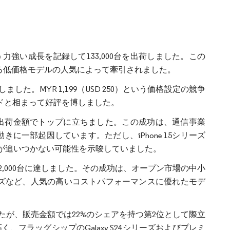
いう力強い成長を記録して133,000台を出荷しました。この
めとする低価格モデルの人気によって牽引されました。
ました。MYR 1,199（USD 250）という価格設定の競争
ンドと相まって好評を博しました。
荷して出荷金額でトップに立ちました。この成功は、通信事業
動きに一部起因しています。ただし、iPhone 15シリーズ
が追いつかない可能性を示唆していました。
82,000台に達しました。その成功は、オープン市場の中小
k 20シリーズなど、人気の高いコストパフォーマンスに優れたモデ
したが、販売金額では22%のシェアを持つ第2位として際立
く、フラッグシップのGalaxy S24シリーズおよびプレミ