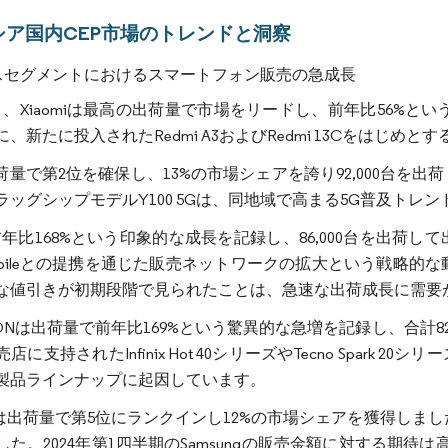
シア国内CEP市場のトレンドと洞察
スセグメントにおけるスマートフォン販売の急成長
2月、Xiaomiは最高の出荷量で市場をリードし、前年比56%と
、新たに投入されたRedmi A3およびRedmi 13Cをはじ
出荷量で第2位を確保し、13%の市場シェアを誇り92,000台を出荷し
ラッグシップモデルY100 5Gは、同地域で高まる5G普及トレ
eは前年比168%という印象的な成長を記録し、86,000台を出
Mobileとの提携を通じた販売ネットワークの拡大という戦略的な
な値引きが初期段階で見られたことは、急速な出荷成長に需要
SIONは出荷量で前年比169%という驚異的な急増を記録し、合計
店に支持されたInfinix Hot 40シリーズやTecno Spar
製品ラインナップに起因しています。
ungは出荷量で第5位にランクインし12%の市場シェアを獲得しま
た。2024年第1四半期のSamsungの販売金額に対する期待は高