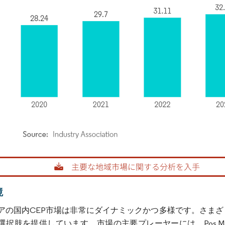
rdor Intelligence。再利用にはCC BY 4.0の表示が必要です。
境
アの国内CEP市場は非常にダイナミックかつ多様です。さま
肢を提供しています。市場の主要プレーヤーには、Pos Malaysia、GD Ex