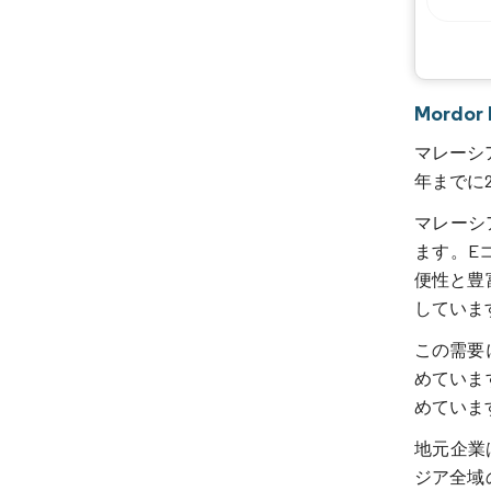
Mordo
マレーシア
年までに2
マレーシ
ます。E
便性と豊
していま
この需要
めていま
めていま
地元企業
ジア全域