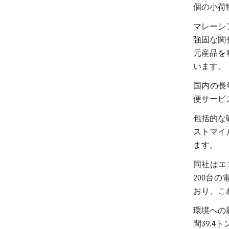
個の小荷
マレーシ
強固な関
元産品を
います。
国内の長
便サービ
包括的な
ストマイ
ます。
同社はエ
200台の
おり、こ
環境への
間39.