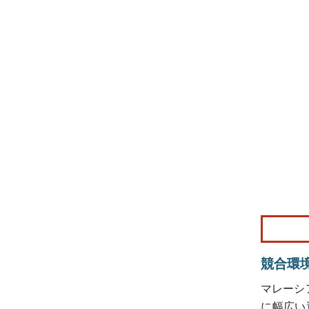
画像 © Mo
競合環
マレーシ
に幅広い選択