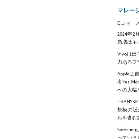
マレー
Eコマー
2024年
急増は主に
Vivoは
力あるフ
Appl
者Yes 
への大幅
TRANS
規模の販売
ルを含む
Sams
っていまし