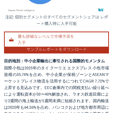
画像 © Mordor Intelligence。再利用にはCC BY 4.0の表示が必要です。
目的地別：中小企業輸出に牽引される国際的モメンタム
国際小包は2025年のタイ クーリエ エクスプレス 小包市場
規模の35.74%を占め、中小企業が保税ゾーンとASEANマ
ーケットプレイス物流を活用するにつれてCAGR 7.72%で
上昇する見込みです。EEC倉庫内での関税支払い繰り延べ
により運転資本が30〜40%解放され、ラオス鉄道回廊によ
り2週間の海上輸送が1週間未満に短縮されます。国内輸送
は2025年も64.26%を占め、バンコクおよび地方都市周辺に