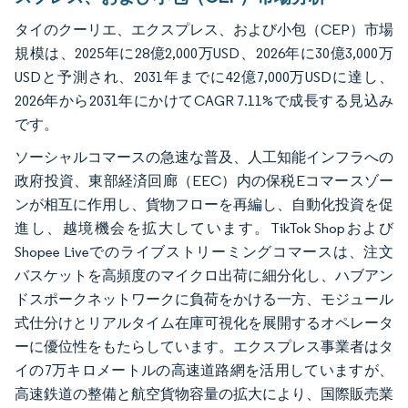
タイのクーリエ、エクスプレス、および小包（CEP）市場
規模は、2025年に28億2,000万USD、2026年に30億3,000万
USDと予測され、2031年までに42億7,000万USDに達し、
2026年から2031年にかけてCAGR 7.11%で成長する見込み
です。
ソーシャルコマースの急速な普及、人工知能インフラへの
政府投資、東部経済回廊（EEC）内の保税Eコマースゾー
ンが相互に作用し、貨物フローを再編し、自動化投資を促
進し、越境機会を拡大しています。TikTok Shopおよび
Shopee Liveでのライブストリーミングコマースは、注文
バスケットを高頻度のマイクロ出荷に細分化し、ハブアン
ドスポークネットワークに負荷をかける一方、モジュール
式仕分けとリアルタイム在庫可視化を展開するオペレータ
ーに優位性をもたらしています。エクスプレス事業者はタ
イの7万キロメートルの高速道路網を活用していますが、
高速鉄道の整備と航空貨物容量の拡大により、国際販売業