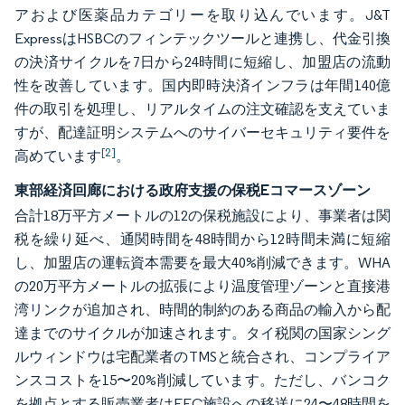
アおよび医薬品カテゴリーを取り込んでいます。J&T
ExpressはHSBCのフィンテックツールと連携し、代金引換
の決済サイクルを7日から24時間に短縮し、加盟店の流動
性を改善しています。国内即時決済インフラは年間140億
件の取引を処理し、リアルタイムの注文確認を支えていま
すが、配達証明システムへのサイバーセキュリティ要件を
[2]
高めています
。
東部経済回廊における政府支援の保税Eコマースゾーン
合計18万平方メートルの12の保税施設により、事業者は関
税を繰り延べ、通関時間を48時間から12時間未満に短縮
し、加盟店の運転資本需要を最大40%削減できます。WHA
の20万平方メートルの拡張により温度管理ゾーンと直接港
湾リンクが追加され、時間的制約のある商品の輸入から配
達までのサイクルが加速されます。タイ税関の国家シング
ルウィンドウは宅配業者のTMSと統合され、コンプライア
ンスコストを15〜20%削減しています。ただし、バンコク
を拠点とする販売業者はEEC施設への移送に24〜48時間を