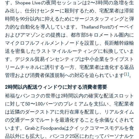
す。Shopee Liveの夜間セッションは2〜3時間の急増を生
み出し、仕分けセンターに殺到するため、宅配業者は滞留
時間を90分以内に抑えるためにサージスタッフィングと弾
力的な自動化を導入しています。Thailand Postのイーベイ
およびアマゾンとの提携は、都市部5キロメートル圏内に
マイクロフルフィルメントノードを設置し、長距離幹線輸
送を密集したラストマイルルーティングに転換していま
す。デジタル貿易インセンティブは中小企業をライブスト
リームチャネルに誘引する一方、宅配業者は進化する返品
[1]
管理および消費者保護規制への対応を迫られています
。
2時間以内配送ウィンドウに対する消費者需要
裕福なバンコクの世帯は2時間以内の確実な配送スロット
に対して50〜100バーツのプレミアムを支払い、宅配業者
は近隣のダークストアに先行在庫を配置し、リアルタイム
の交通データでルートを最適化することを余儀なくされて
います。GrabとFoodpandaはクイックコマースモデルを食
品以外にも拡大し、バンコク25区にわたってパーソナルケ