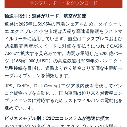
輸送手段別：道路がリード、航空が加速
道路は2025年に56.95%の市場シェアを占め、タイ クーリ
エ エクスプレス 小包市場は広範な高速道路網をラストマ
イルリーチに活用しています。航空はエクスプレスおよび
越境販売業者がスピードに対価を支払うにつれてCAGR
7.82%で拡大する見込みです。内閣が承認した5,200億バー
ツ（165億1,000万USD）の高速鉄道は2030年のバンコク・
昆明接続を目指し、道路より速く航空より安価な中距離モ
ーダルオプションを開拓します。
UPS、FedEx、DHL Groupはアジア域内便を増便してバン
コク貨物ハブを自動化し、国内車両は迫り来る炭素税コン
プライアンスに対応するためラストマイルバンの電動化を
進めています。
ビジネスモデル別：C2Cエコシステムが急速に拡大
B2Cは2025年のタイ クーリエ エクスプレス 小包市場シェ