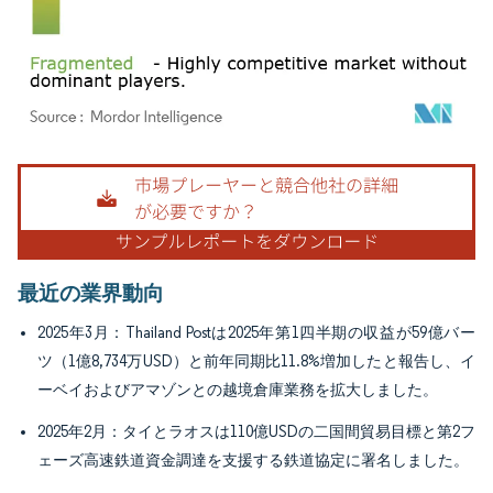
画像 © Mordor Intelligence。再利用にはCC BY 4.0の表示が必要です。
最近の業界動向
2025年3月：Thailand Postは2025年第1四半期の収益が59億バー
ツ（1億8,734万USD）と前年同期比11.8%増加したと報告し、イ
ーベイおよびアマゾンとの越境倉庫業務を拡大しました。
2025年2月：タイとラオスは110億USDの二国間貿易目標と第2フ
ェーズ高速鉄道資金調達を支援する鉄道協定に署名しました。