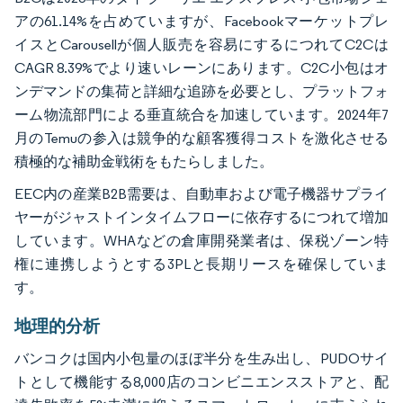
アの61.14%を占めていますが、Facebookマーケットプレ
イスとCarousellが個人販売を容易にするにつれてC2Cは
CAGR 8.39%でより速いレーンにあります。C2C小包はオ
ンデマンドの集荷と詳細な追跡を必要とし、プラットフォ
ーム物流部門による垂直統合を加速しています。2024年7
月のTemuの参入は競争的な顧客獲得コストを激化させる
積極的な補助金戦術をもたらしました。
EEC内の産業B2B需要は、自動車および電子機器サプライ
ヤーがジャストインタイムフローに依存するにつれて増加
しています。WHAなどの倉庫開発業者は、保税ゾーン特
権に連携しようとする3PLと長期リースを確保していま
す。
地理的分析
バンコクは国内小包量のほぼ半分を生み出し、PUDOサイ
トとして機能する8,000店のコンビニエンスストアと、配