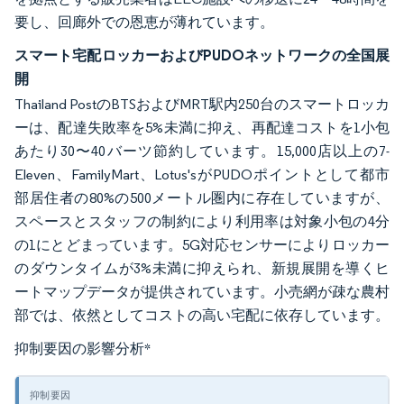
要し、回廊外での恩恵が薄れています。
スマート宅配ロッカーおよびPUDOネットワークの全国展
開
Thailand PostのBTSおよびMRT駅内250台のスマートロッカ
ーは、配達失敗率を5%未満に抑え、再配達コストを1小包
あたり30〜40バーツ節約しています。15,000店以上の7-
Eleven、FamilyMart、Lotus'sがPUDOポイントとして都市
部居住者の80%の500メートル圏内に存在していますが、
スペースとスタッフの制約により利用率は対象小包の4分
の1にとどまっています。5G対応センサーによりロッカー
のダウンタイムが3%未満に抑えられ、新規展開を導くヒ
ートマップデータが提供されています。小売網が疎な農村
部では、依然としてコストの高い宅配に依存しています。
抑制要因の影響分析
*