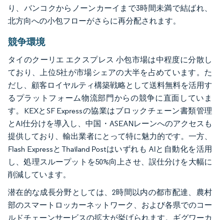
り、バンコクからノーンカーイまで3時間未満で結ばれ、
北方向への小包フローがさらに再分配されます。
競争環境
タイのクーリエ エクスプレス 小包市場は中程度に分散し
ており、上位5社が市場シェアの大半を占めています。た
だし、顧客ロイヤルティ構築戦略として送料無料を活用す
るプラットフォーム物流部門からの競争に直面していま
す。KEXとSF Expressの協業はブロックチェーン書類管理
とAI仕分けを導入し、中国・ASEANレーンへのアクセスも
提供しており、輸出業者にとって特に魅力的です。一方、
Flash ExpressとThailand Postはいずれも AIと自動化を活用
し、処理スループットを50%向上させ、誤仕分けを大幅に
削減しています。
潜在的な成長分野としては、2時間以内の都市配達、農村
部のスマートロッカーネットワーク、および各県でのコー
ルドチェーンサービスの拡大が挙げられます。ギグワーカ