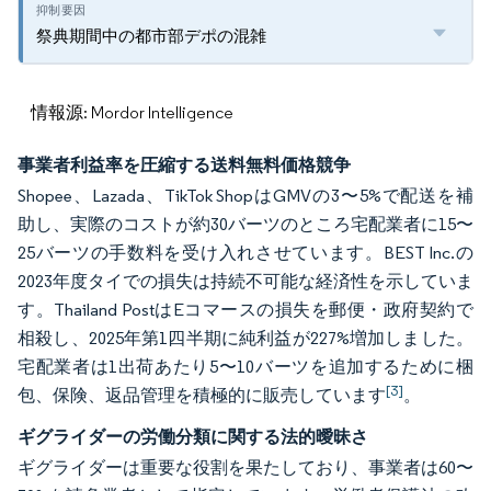
祭典期間中の都市部デポの混雑
情報源: Mordor Intelligence
事業者利益率を圧縮する送料無料価格競争
Shopee、Lazada、TikTok ShopはGMVの3〜5%で配送を補
助し、実際のコストが約30バーツのところ宅配業者に15〜
25バーツの手数料を受け入れさせています。BEST Inc.の
2023年度タイでの損失は持続不可能な経済性を示していま
す。Thailand PostはEコマースの損失を郵便・政府契約で
相殺し、2025年第1四半期に純利益が227%増加しました。
宅配業者は1出荷あたり5〜10バーツを追加するために梱
[3]
包、保険、返品管理を積極的に販売しています
。
ギグライダーの労働分類に関する法的曖昧さ
ギグライダーは重要な役割を果たしており、事業者は60〜