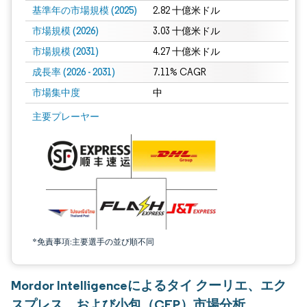
基準年の市場規模 (2025)
2.82 十億米ドル
市場規模 (2026)
3.03 十億米ドル
市場規模 (2031)
4.27 十億米ドル
成長率 (2026 - 2031)
7.11% CAGR
市場集中度
中
画像 © Mordor Intelligence。再利用にはCC BY 4.0の表示が必要です。
主要プレーヤー
*免責事項:主要選手の並び順不同
Mordor Intelligenceによるタイ クーリエ、エク
スプレス、および小包（CEP）市場分析