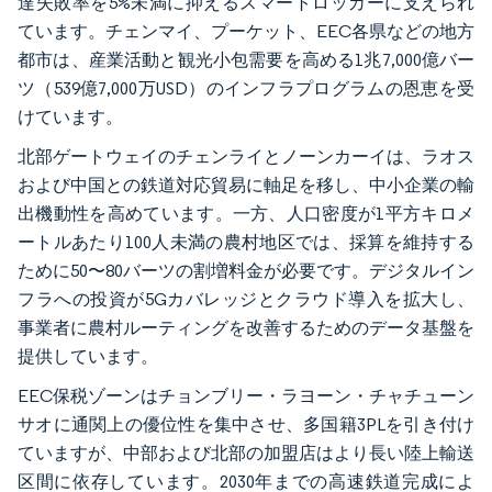
達失敗率を5%未満に抑えるスマートロッカーに支えられ
ています。チェンマイ、プーケット、EEC各県などの地方
都市は、産業活動と観光小包需要を高める1兆7,000億バー
ツ（539億7,000万USD）のインフラプログラムの恩恵を受
けています。
北部ゲートウェイのチェンライとノーンカーイは、ラオス
および中国との鉄道対応貿易に軸足を移し、中小企業の輸
出機動性を高めています。一方、人口密度が1平方キロメ
ートルあたり100人未満の農村地区では、採算を維持する
ために50〜80バーツの割増料金が必要です。デジタルイン
フラへの投資が5Gカバレッジとクラウド導入を拡大し、
事業者に農村ルーティングを改善するためのデータ基盤を
提供しています。
EEC保税ゾーンはチョンブリー・ラヨーン・チャチューン
サオに通関上の優位性を集中させ、多国籍3PLを引き付け
ていますが、中部および北部の加盟店はより長い陸上輸送
区間に依存しています。2030年までの高速鉄道完成によ