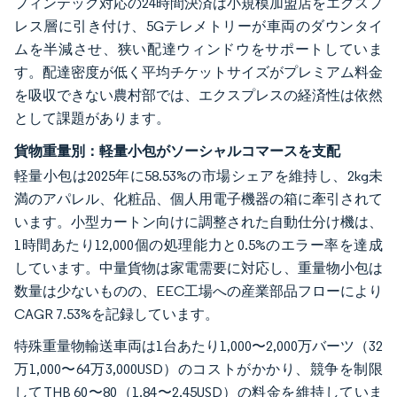
フィンテック対応の24時間決済は小規模加盟店をエクスプ
レス層に引き付け、5Gテレメトリーが車両のダウンタイ
ムを半減させ、狭い配達ウィンドウをサポートしていま
す。配達密度が低く平均チケットサイズがプレミアム料金
を吸収できない農村部では、エクスプレスの経済性は依然
として課題があります。
貨物重量別：軽量小包がソーシャルコマースを支配
軽量小包は2025年に58.53%の市場シェアを維持し、2kg未
満のアパレル、化粧品、個人用電子機器の箱に牽引されて
います。小型カートン向けに調整された自動仕分け機は、
1時間あたり12,000個の処理能力と0.5%のエラー率を達成
しています。中量貨物は家電需要に対応し、重量物小包は
数量は少ないものの、EEC工場への産業部品フローにより
CAGR 7.53%を記録しています。
特殊重量物輸送車両は1台あたり1,000〜2,000万バーツ（32
万1,000〜64万3,000USD）のコストがかかり、競争を制限
してTHB 60〜80（1.84〜2.45USD）の料金を維持していま