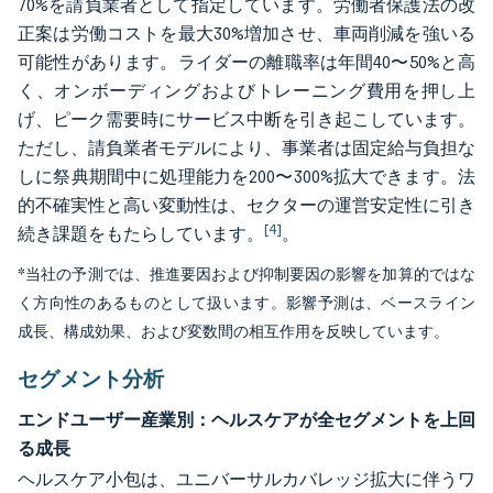
70%を請負業者として指定しています。労働者保護法の改
正案は労働コストを最大30%増加させ、車両削減を強いる
可能性があります。ライダーの離職率は年間40〜50%と高
く、オンボーディングおよびトレーニング費用を押し上
げ、ピーク需要時にサービス中断を引き起こしています。
ただし、請負業者モデルにより、事業者は固定給与負担な
しに祭典期間中に処理能力を200〜300%拡大できます。法
的不確実性と高い変動性は、セクターの運営安定性に引き
[4]
続き課題をもたらしています。
。
*当社の予測では、推進要因および抑制要因の影響を加算的ではな
く方向性のあるものとして扱います。影響予測は、ベースライン
成長、構成効果、および変数間の相互作用を反映しています。
セグメント分析
エンドユーザー産業別：ヘルスケアが全セグメントを上回
る成長
ヘルスケア小包は、ユニバーサルカバレッジ拡大に伴うワ