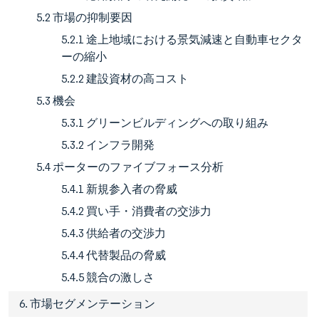
5.2 市場の抑制要因
5.2.1 途上地域における景気減速と自動車セクタ
ーの縮小
5.2.2 建設資材の高コスト
5.3 機会
5.3.1 グリーンビルディングへの取り組み
5.3.2 インフラ開発
5.4 ポーターのファイブフォース分析
5.4.1 新規参入者の脅威
5.4.2 買い手・消費者の交渉力
5.4.3 供給者の交渉力
5.4.4 代替製品の脅威
5.4.5 競合の激しさ
6. 市場セグメンテーション