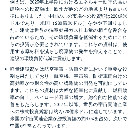
例えば、2023年上半期におけるエネルギー効率の高い
建物への投資額は、欧州が他のどの地域よりも高い水
準にありました。中国のこの市場への投資額は220億米
ドルであり、米国（280億米ドル）をやや下回りまし
た。建物は世界の温室効果ガス排出量の相当な割合を
占めているため、その環境負荷を低減するためにこれ
らの投資が必要とされています。これらの資材は、使
用する原材料を減らし廃棄物の発生を抑えることで、
建設の環境負荷低減に貢献します。
軽量建設資材は航空宇宙・防衛分野において重要な役
割を果たしており、航空機、宇宙船、防衛車両向けの
高効率かつ耐久性の高い構造物の開発を可能にしてい
ます。これらの資材は大幅な軽量化に貢献し、燃料効
率の向上、ペイロード容量の増大、総合的な性能の改
善をもたらします。2013年以降、世界の宇宙関連企業
への株式投資総額は約2,720億米ドルに達しています。
米国の宇宙関連企業が総投資額の約47%を占め、次いで
中国が29%となっています。