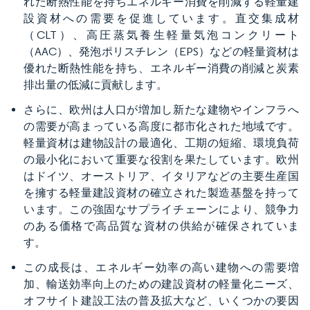
れた断熱性能を持ちエネルギー消費を削減する軽量建
設資材への需要を促進しています。直交集成材
（CLT）、高圧蒸気養生軽量気泡コンクリート
（AAC）、発泡ポリスチレン（EPS）などの軽量資材は
優れた断熱性能を持ち、エネルギー消費の削減と炭素
排出量の低減に貢献します。
さらに、欧州は人口が増加し新たな建物やインフラへ
の需要が高まっている高度に都市化された地域です。
軽量資材は建物設計の最適化、工期の短縮、環境負荷
の最小化において重要な役割を果たしています。欧州
はドイツ、オーストリア、イタリアなどの主要生産国
を擁する軽量建設資材の確立された製造基盤を持って
います。この強固なサプライチェーンにより、競争力
のある価格で高品質な資材の供給が確保されていま
す。
この成長は、エネルギー効率の高い建物への需要増
加、輸送効率向上のための建設資材の軽量化ニーズ、
オフサイト建設工法の普及拡大など、いくつかの要因