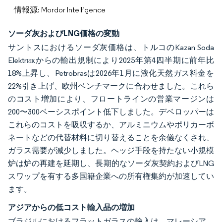
情報源: Mordor Intelligence
ソーダ灰およびLNG価格の変動
サントスにおけるソーダ灰価格は、トルコのKazan Soda
Elektrикからの輸出規制により2025年第4四半期に前年比
18%上昇し、Petrobrasは2026年1月に液化天然ガス料金を
22%引き上げ、欧州ベンチマークに合わせました。これら
のコスト増加により、フロートラインの営業マージンは
200〜300ベーシスポイント低下しました。デベロッパーは
これらのコストを吸収するか、アルミニウムやポリカーボ
ネートなどの代替材料に切り替えることを余儀なくされ、
ガラス需要が減少しました。ヘッジ手段を持たない小規模
炉は炉の再建を延期し、長期的なソーダ灰契約およびLNG
スワップを有する多国籍企業への所有権集約が加速してい
ます。
アジアからの低コスト輸入品の増加
ブラジルにおけるフラットガラスの輸入は、マレーシア、