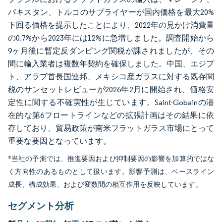
パキスタン、トルコのサプライヤーが国内価格を最大20%
下回る価格を提示したことにより、2022年の見かけ消費量
の0.7%から2023年には12%に急増しました。調査開始から
9ヶ月後に暫定反ダンピング関税が課されましたが、その
間に輸入業者は複数年契約を確保しました。中国、エジプ
ト、アラブ首長国連邦、メキシコ産ガラスに対する既存関
税のサンセットレビューが2026年2月に開始され、価格安
定性に関する不確実性が生じています。Saint-Gobainの潜
在的な第6フロートラインなどの拡張計画はその結果に依
存しており、貿易政策が南米フラットガラス市場にとって
重要な要因となっています。
*当社の予測では、推進要因および抑制要因の影響を加算的ではな
く方向性のあるものとして扱います。影響予測は、ベースライン
成長、構成効果、および変数間の相互作用を反映しています。
セグメント分析