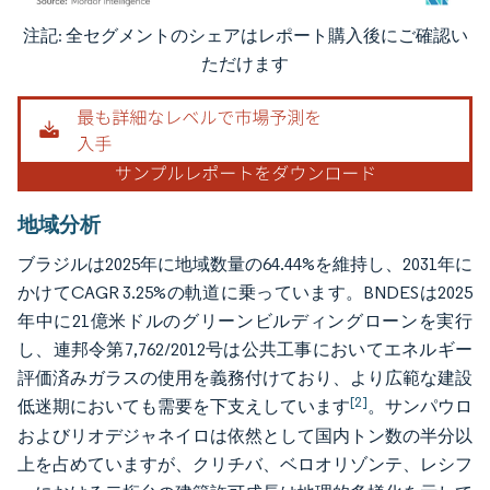
注記: 全セグメントのシェアはレポート購入後にご確認い
画像 © Mordor Intelligence。再利用にはCC BY 4.0の表示が必要です。
ただけます
地域分析
ブラジルは2025年に地域数量の64.44%を維持し、2031年に
かけてCAGR 3.25%の軌道に乗っています。BNDESは2025
年中に21億米ドルのグリーンビルディングローンを実行
し、連邦令第7,762/2012号は公共工事においてエネルギー
評価済みガラスの使用を義務付けており、より広範な建設
[2]
低迷期においても需要を下支えしています
。サンパウロ
およびリオデジャネイロは依然として国内トン数の半分以
上を占めていますが、クリチバ、ベロオリゾンテ、レシフ