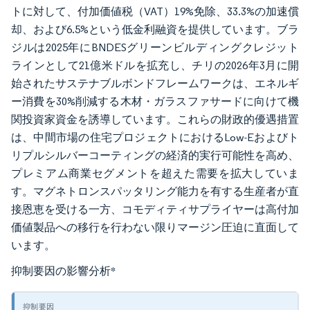
トに対して、付加価値税（VAT）19%免除、33.3%の加速償
却、および6.5%という低金利融資を提供しています。ブラ
ジルは2025年にBNDESグリーンビルディングクレジット
ラインとして21億米ドルを拡充し、チリの2026年3月に開
始されたサステナブルボンドフレームワークは、エネルギ
ー消費を30%削減する木材・ガラスファサードに向けて機
関投資家資金を誘導しています。これらの財政的優遇措置
は、中間市場の住宅プロジェクトにおけるLow-Eおよびト
リプルシルバーコーティングの経済的実行可能性を高め、
プレミアム商業セグメントを超えた需要を拡大していま
す。マグネトロンスパッタリング能力を有する生産者が直
接恩恵を受ける一方、コモディティサプライヤーは高付加
価値製品への移行を行わない限りマージン圧迫に直面して
います。
抑制要因の影響分析
*