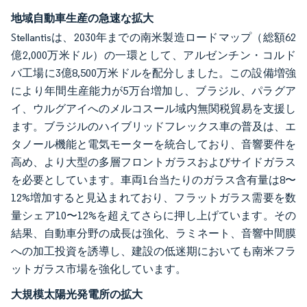
地域自動車生産の急速な拡大
Stellantisは、2030年までの南米製造ロードマップ（総額62
億2,000万米ドル）の一環として、アルゼンチン・コルド
バ工場に3億8,500万米ドルを配分しました。この設備増強
により年間生産能力が5万台増加し、ブラジル、パラグア
イ、ウルグアイへのメルコスール域内無関税貿易を支援し
ます。ブラジルのハイブリッドフレックス車の普及は、エ
タノール機能と電気モーターを統合しており、音響要件を
高め、より大型の多層フロントガラスおよびサイドガラス
を必要としています。車両1台当たりのガラス含有量は8〜
12%増加すると見込まれており、フラットガラス需要を数
量シェア10〜12%を超えてさらに押し上げています。その
結果、自動車分野の成長は強化、ラミネート、音響中間膜
への加工投資を誘導し、建設の低迷期においても南米フラ
ットガラス市場を強化しています。
大規模太陽光発電所の拡大