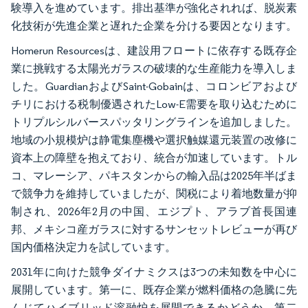
験導入を進めています。排出基準が強化されれば、脱炭素
化技術が先進企業と遅れた企業を分ける要因となります。
Homerun Resourcesは、建設用フロートに依存する既存企
業に挑戦する太陽光ガラスの破壊的な生産能力を導入しま
した。GuardianおよびSaint-Gobainは、コロンビアおよび
チリにおける税制優遇されたLow-E需要を取り込むために
トリプルシルバースパッタリングラインを追加しました。
地域の小規模炉は静電集塵機や選択触媒還元装置の改修に
資本上の障壁を抱えており、統合が加速しています。トル
コ、マレーシア、パキスタンからの輸入品は2025年半ばま
で競争力を維持していましたが、関税により着地数量が抑
制され、2026年2月の中国、エジプト、アラブ首長国連
邦、メキシコ産ガラスに対するサンセットレビューが再び
国内価格決定力を試しています。
2031年に向けた競争ダイナミクスは3つの未知数を中心に
展開しています。第一に、既存企業が燃料価格の急騰に先
んじてハイブリッド溶融炉を展開できるかどうか。第二