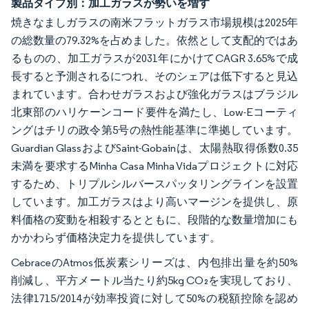
製品タイプ別：加工ガラスが勢いを増す
焼きなましガラスの南米フラットガラス市場規模は2025年
の総数量の79.32%を占めました。依然として支配的ではあ
るものの、加工ガラスが2031年にかけてCAGR 3.65%で成
長すると予測されるにつれ、そのシェアは低下すると見込
まれています。合わせガラスおよび強化ガラスはブラジル
北東部のハリケーンコード要件を満たし、Low-Eコーティ
ングはチリの政令第5号の熱性能基準に準拠しています。
Guardian GlassおよびSaint-Gobainは、太陽熱取得係数0.35
未満を要求するMinha Casa Minha Vidaプロジェクトに対応
するため、トリプルシルバースパッタリングラインを設置
しています。加工ガラスはより高いマージンを提供し、原
料価格の変動を相殺するとともに、段階的な数量増加にも
かかわらず価格決定力を提供しています。
CebraceのAtmos低炭素シリーズは、内包排出量を約50%
削減し、平方メートル当たり約5kg CO₂を実現しており、
法律1715/2014が効率投資に対して50%の税額控除を認め