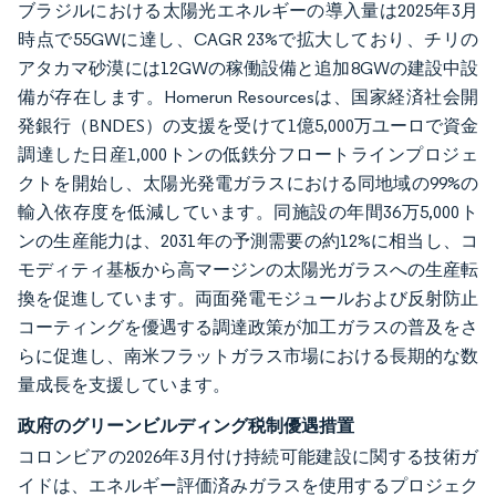
ブラジルにおける太陽光エネルギーの導入量は2025年3月
時点で55GWに達し、CAGR 23%で拡大しており、チリの
アタカマ砂漠には12GWの稼働設備と追加8GWの建設中設
備が存在します。Homerun Resourcesは、国家経済社会開
発銀行（BNDES）の支援を受けて1億5,000万ユーロで資金
調達した日産1,000トンの低鉄分フロートラインプロジェ
クトを開始し、太陽光発電ガラスにおける同地域の99%の
輸入依存度を低減しています。同施設の年間36万5,000ト
ンの生産能力は、2031年の予測需要の約12%に相当し、コ
モディティ基板から高マージンの太陽光ガラスへの生産転
換を促進しています。両面発電モジュールおよび反射防止
コーティングを優遇する調達政策が加工ガラスの普及をさ
らに促進し、南米フラットガラス市場における長期的な数
量成長を支援しています。
政府のグリーンビルディング税制優遇措置
コロンビアの2026年3月付け持続可能建設に関する技術ガ
イドは、エネルギー評価済みガラスを使用するプロジェク