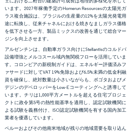
ェにおける二桁台の建築許可成長は地理的多様化を示して
います。2027年稼働予定のHomerun Resourcesの太陽光ガ
ラス複合施設は、ブラジルの生産量の12%を太陽光発電用
途に転換し、従来チャネルにおける焼きなましガラス価格
を低下させる一方、製品ミックスの改善を通じて総合マー
ジンを向上させます。
アルゼンチンは、自動車ガラス向けにStellantisのコルドバ
設備増強とメルコスール域内無関税フローを活用していま
す。コロンビアの新税制ガイドは、エネルギー評価済みフ
ァサードに対してVAT 19%免除および6.5%未満の低金利融
資を確保し、絶対数量は小さいながらも、ボゴタおよびメ
デジンのデベロッパーをLow-Eコーティングへと誘導して
います。チリは1,000平方メートルを超える住宅プロジェ
クトに政令第5号の熱性能基準を適用し、認定試験機関に
よる試験を義務付け、ISO認定試験機関を有する国内加工
業者を優遇しています。
ペルーおよびその他南米地域が残りの地域需要を取り込ん