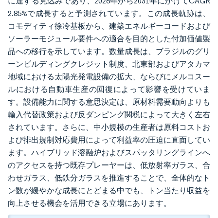
に達する見込みであり、2026年から2031年にかけてCAGR
2.85%で成長すると予測されています。この成長軌跡は、
コモディティ徐冷基板から、建築エネルギーコードおよび
ソーラーモジュール要件への適合を目的とした付加価値製
品への移行を示しています。数量成長は、ブラジルのグリ
ーンビルディングクレジット制度、北東部およびアタカマ
地域における太陽光発電設備の拡大、ならびにメルコスー
ルにおける自動車生産の回復によって影響を受けていま
す。設備能力に関する意思決定は、原材料需要動向よりも
輸入代替政策および反ダンピング関税によって大きく左右
されています。さらに、中小規模の生産者は原料コストお
よび排出規制対応費用によって利益率の圧迫に直面してい
ます。ハイブリッド溶融炉およびスパッタリングラインへ
のアクセスを持つ既存プレーヤーは、低放射率ガラス、合
わせガラス、低鉄分ガラスを推進することで、全体的なト
ン数が緩やかな成長にとどまる中でも、トン当たり収益を
向上させる機会を活用できる立場にあります。