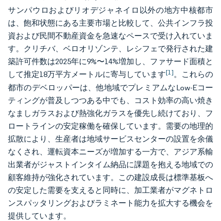
サンパウロおよびリオデジャネイロ以外の地方中核都市
は、飽和状態にある主要市場と比較して、公共インフラ投
資および民間不動産資金を急速なペースで受け入れていま
す。クリチバ、ベロオリゾンテ、レシフェで発行された建
築許可件数は2025年に9%〜14%増加し、ファサード面積と
[1]
して推定18万平方メートルに寄与しています
。これらの
都市のデベロッパーは、他地域でプレミアムなLow-Eコー
ティングが普及しつつある中でも、コスト効率の高い焼き
なましガラスおよび熱強化ガラスを優先し続けており、フ
ロートラインの安定稼働を確保しています。需要の地理的
拡散により、生産者は地域サービスセンターの設置を余儀
なくされ、運転資本ニーズが増加する一方で、アジア系輸
出業者がジャストインタイム納品に課題を抱える地域での
顧客維持が強化されています。この建設成長は標準基板へ
の安定した需要を支えると同時に、加工業者がマグネトロ
ンスパッタリングおよびラミネート能力を拡大する機会を
提供しています。