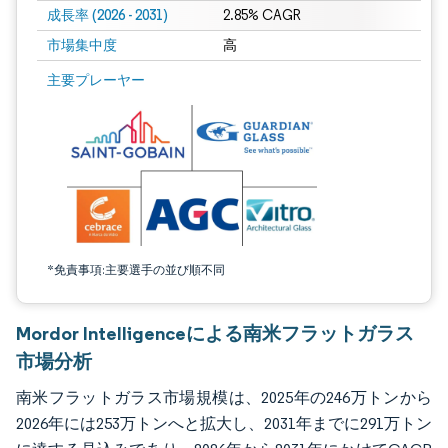
成長率 (2026 - 2031)
2.85% CAGR
市場集中度
高
画像 © Mordor Intelligence。再利用にはCC BY 4.0の表示が必要です。
主要プレーヤー
*免責事項:主要選手の並び順不同
Mordor Intelligenceによる南米フラットガラス
市場分析
南米フラットガラス市場規模は、2025年の246万トンから
2026年には253万トンへと拡大し、2031年までに291万トン