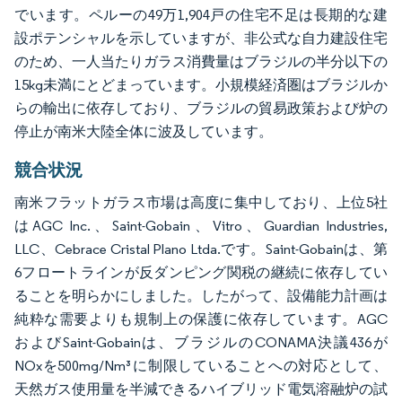
でいます。ペルーの49万1,904戸の住宅不足は長期的な建
設ポテンシャルを示していますが、非公式な自力建設住宅
のため、一人当たりガラス消費量はブラジルの半分以下の
15kg未満にとどまっています。小規模経済圏はブラジルか
らの輸出に依存しており、ブラジルの貿易政策および炉の
停止が南米大陸全体に波及しています。
競合状況
南米フラットガラス市場は高度に集中しており、上位5社
はAGC Inc.、Saint-Gobain、Vitro、Guardian Industries,
LLC、Cebrace Cristal Plano Ltda.です。Saint-Gobainは、第
6フロートラインが反ダンピング関税の継続に依存してい
ることを明らかにしました。したがって、設備能力計画は
純粋な需要よりも規制上の保護に依存しています。AGC
およびSaint-Gobainは、ブラジルのCONAMA決議436が
NOxを500mg/Nm³に制限していることへの対応として、
天然ガス使用量を半減できるハイブリッド電気溶融炉の試