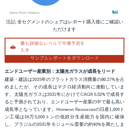
注記: 全セグメントのシェアはレポート購入後にご確認い
画像 © Mordor Intelligence。再利用にはCC BY 4.0の表示が必要です。
ただけます
エンドユーザー産業別：太陽光ガラスが成長をリード
建築・建設は2025年のフラットガラス消費量の80.27%を占
めましたが、その成長はマクロ経済動向に連動していま
す。太陽光ガラスは2031年にかけてCAGR 5.52%で成長す
ると予測されており、エンドユーザー産業の中で最も高い
成長率となっています。Homerun Resourcesの日産1,000ト
ン工場は36万5,000トンの低鉄分生産能力を国内に確保
し、ブラジルの2031年モジュール需要の約40%を満たしま