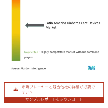
画像 © Mordor Intelligence。再利用にはCC BY 4.0の表示が必要です。