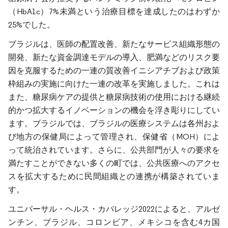
（HbA1c）7%未満という治療目標を達成したのはわずか
25%でした。
ブラジルは、医師の配置改善、新たなサービス組織形態の
開発、新たな資金調達モデルの導入、肥満などのリスク要
因を克服するための一連の質改善イニシアチブおよび政策
枠組みの実施に向けた一連の改革を実施しました。これは
また、糖尿病ケアの提供と糖尿病技術の使用における継続
的かつ拡大するイノベーションの機会を浮き彫りにしてい
ます。ブラジルでは、ブラジルの医療システムは各州およ
び地方の保健局によって管理され、保健省（MOH）によ
って統治されています。さらに、公共部門が人々の要求を
満たすことができない多くの町では、公共医療へのアクセ
スを拡大するために民間組織との連携が構築されていま
す。
ユニバーサル・ヘルス・カバレッジ2022によると、アルゼ
ンチン、ブラジル、コロンビア、メキシコを含む4カ国