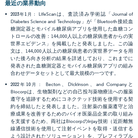
最近の業界動向
LifeScanは、査読済み学術誌「Journal of
2023年1月：
Diabetes Science and Technology」が「Bluetooth接続血
糖測定器とモバイル糖尿病アプリを使用した血糖コン
トロールの改善：144,000人以上の糖尿病患者からの実
世界エビデンス」を掲載したと発表しました。この論
文は、144,000人以上の糖尿病患者の実世界データを用
いた後ろ向き分析の結果を詳述しており、これまでに
発表された血糖測定器とモバイル糖尿病アプリの組み
合わせデータセットとして最大規模の一つです。
Becton、Dickinson、and Companyと
2022年10月：
Biocorpは、生物製剤などの自己投与薬物療法への服薬
遵守を追跡するためにコネクテッド技術を使用する契
約を締結したと発表しました。注射薬の服薬遵守と治
療成果を改善するためのバイオ医薬品企業の取り組み
を支援するため、両社はBiocorpのInjay技術（近距離無
線通信技術を使用して注射イベントを取得・送信する
よう設計されたソリューション）を、プレフィラブル