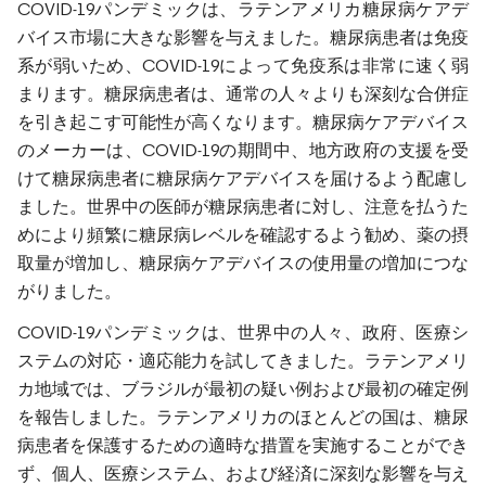
COVID-19パンデミックは、ラテンアメリカ糖尿病ケアデ
バイス市場に大きな影響を与えました。糖尿病患者は免疫
系が弱いため、COVID-19によって免疫系は非常に速く弱
まります。糖尿病患者は、通常の人々よりも深刻な合併症
を引き起こす可能性が高くなります。糖尿病ケアデバイス
のメーカーは、COVID-19の期間中、地方政府の支援を受
けて糖尿病患者に糖尿病ケアデバイスを届けるよう配慮し
ました。世界中の医師が糖尿病患者に対し、注意を払うた
めにより頻繁に糖尿病レベルを確認するよう勧め、薬の摂
取量が増加し、糖尿病ケアデバイスの使用量の増加につな
がりました。
COVID-19パンデミックは、世界中の人々、政府、医療シ
ステムの対応・適応能力を試してきました。ラテンアメリ
カ地域では、ブラジルが最初の疑い例および最初の確定例
を報告しました。ラテンアメリカのほとんどの国は、糖尿
病患者を保護するための適時な措置を実施することができ
ず、個人、医療システム、および経済に深刻な影響を与え