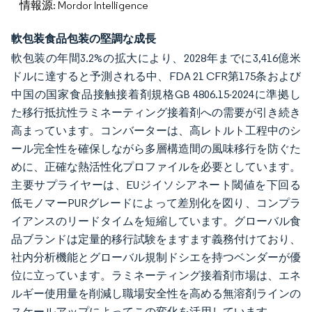
情報源: Mordor Intelligence
軟包装食品包装の堅調な成長
軟包装の年間3.2%の拡大により、2028年までに3,416億米
ドルに達すると予測される中、FDA 21 CFR第175条および
中国の国家食品接触接着剤規格GB 4806.15-2024に準拠し
た移行抵抗性ラミネーティング接着剤への需要が引き続き
高まっています。コンバーターは、高レトルト工程中のシ
ール完全性を確保しながら多層構造間の風味移行を防ぐた
めに、正確な熱活性化プロファイルを必要としています。
主要サプライヤーは、EUジイソシアネート閾値を下回る
低モノマーPURグレードによって差別化を図り、コンプラ
イアンスのリードタイムを短縮しています。グローバル食
品ブランドは定量的移行試験をますます義務付けており、
社内分析機能とグローバル規制ドシエを持つベンダーが優
位に立っています。ラミネーティング接着剤市場は、エネ
ルギー使用量を削減し職場安全性を高める無溶剤ラインの
スケールアップによってこの変化を活用しています。