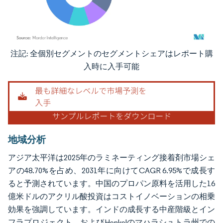
注記: 全個別セグメントのセグメントシェアはレポート購
画像 © Mordor Intelligence。再利用にはCC BY 4.0の表示が必要です。
入時に入手可能
地域分析
アジア太平洋は2025年のラミネーティング接着剤市場シェ
アの48.70%を占め、2031年に向けてCAGR 6.95%で成長す
ると予測されています。中国のプロパン原料を活用した16
億米ドルのアクリル酸投資はコストイノベーションの相乗
効果を強調しています。インドの成長する中産階級とイン
フラプロジェクト、およびHenkelのマハラシュトラ州での