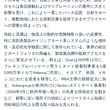
ロセスは食品接触およびマイグレーションの要件に大きく
影響を受け、これにより一貫したバッチ品質、分析サポー
ト、複数地域にわたる規制文書を提供できるサプライヤー
への需要が高まっている。
供給と流通は、物流上の制約や危険物取り扱いの必要性、
特に溶剤系製品やイソシアネート系システムのような感作
性・反応性化学物質に関して形作られている。業界の統合
とポートフォリオの再編も、製造拠点網や販路アクセスを
さらに変化させている。例えば、Dowは2024年12月に、
フレキシブルパッケージ用ラミネート接着剤事業を1億
5,000万米ドルでArkemaに売却し、イタリア、米国、メキ
シコにわたる資産を移管した。M&A主導の規模拡大に加
え、hubergroupが欧州向けにGecko LAラミネート接着剤
（2026年3月に欧州市場へ投入）の生産を現地化する動き
など、顧客に近い場所での供給によりリードタイム短縮と
供給保証の向上を図る取り組みも見られる。