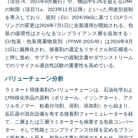
（項目74、2023年8月施行）や、物品中0.3%を超えるDMF
の制限（項目71a、2023年12月以降）といった用途別規制
を導入しており、規則（EU）2024/2865に基づくCLPラベ
リングの変更は2026年7月1日に全面適用が開始される。包
装の循環性はさらなるコンプライアンス層を追加する：
EU包装・包装廃棄物規則（PPWR 2025/40）は2026年8月
12日に義務化され、接着剤の選定をリサイクル対応構造へ
と押し進め、サプライヤーの規制文書やダウンストリーム
でのリサイクル適合性試験の重要性を高めている。
バリューチェーン分析
ラミネート用接着剤のバリューチェーンは、石油化学およ
び特殊化学品の原料（ポリオール、イソシアネート、アク
リルモノマー、粘着付与剤、溶剤、添加剤）から始まり、
反応器や混合設備を有する接着剤フォーミュレーターを経
て、二層または三層ラミネーターを操業する包装コンバー
ター、そして性能とコンプライアンス仕様を定めるブラン
ド所有者へと至る。包装が主要な用途であるため、認定プ