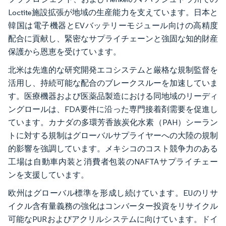
Loctite施設拡張が地域の生産能力を支えています。日本と
韓国は電子機器とEVバッテリーモジュール向けの高精度
配合に貢献し、緊密なサプライチェーンと強固な知的財産
保護から恩恵を受けています。
北米は先進的な研究開発エコシステムと厳格な規制監督を
活用し、持続可能な配合のブレークスルーを加速していま
す。医療機器および医薬品製造における同地域のリーディ
ングロールは、FDA要件に沿った専門接着剤需要を促進し
ています。カナダの多環芳香族炭化水素（PAH）シーラン
トに対する規制はグローバルサプライヤーへの大陸の規制
的影響を強調しています。メキシコのコスト競争力のある
工場は自動車内装と消費者包装のNAFTAサプライチェー
ンを支援しています。
欧州はグローバル標準を形成し続けています。EUのリサ
イクル含有量義務の強化はコンバーター投資をリサイクル
可能なPURおよびアクリルシステムに向けています。ドイ