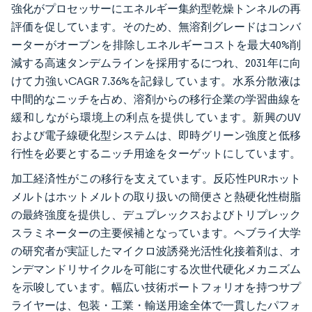
強化がプロセッサーにエネルギー集約型乾燥トンネルの再
評価を促しています。そのため、無溶剤グレードはコンバ
ーターがオーブンを排除しエネルギーコストを最大40%削
減する高速タンデムラインを採用するにつれ、2031年に向
けて力強いCAGR 7.36%を記録しています。水系分散液は
中間的なニッチを占め、溶剤からの移行企業の学習曲線を
緩和しながら環境上の利点を提供しています。新興のUV
および電子線硬化型システムは、即時グリーン強度と低移
行性を必要とするニッチ用途をターゲットにしています。
加工経済性がこの移行を支えています。反応性PURホット
メルトはホットメルトの取り扱いの簡便さと熱硬化性樹脂
の最終強度を提供し、デュプレックスおよびトリプレック
スラミネーターの主要候補となっています。ヘブライ大学
の研究者が実証したマイクロ波誘発光活性化接着剤は、オ
ンデマンドリサイクルを可能にする次世代硬化メカニズム
を示唆しています。幅広い技術ポートフォリオを持つサプ
ライヤーは、包装・工業・輸送用途全体で一貫したパフォ