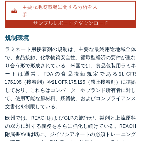
画像 © Mordor Intelligence。再利用にはCC BY 4.0の表示が必要です。
規制環境
ラミネート用接着剤の規制は、主要な最終用途地域全体
で、食品接触、化学物質安全性、循環型経済の要件が重な
り合う形で形成されている。米国では、食品包装用ラミネ
ートは通常、FDAの食品接触規定である21 CFR
175.105（接着剤）や21 CFR 175.125（感圧接着剤）に準拠
しており、これらはコンバーターやブランド所有者に対し
て、使用可能な原材料、残留物、およびコンプライアンス
文書化を制限している。
欧州では、REACHおよびCLPの施行が、製剤と上流原料
の双方に対する義務をさらに強化し続けている。REACH
附属書XVIIは既に、ジイソシアネートの必須トレーニング