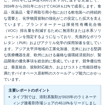
し、2031年には54億9,000万米ドルに達する見通しで、
2026年から2031年にかけてCAGR 6.12%で成長します。食
品・医薬品・電子商取引用小包における軟包装への持続的
な需要と、化学物質規制の強化がこの安定した拡大を支え
ています。ブランドオーナーは揮発性有機化合物
（VOC）排出量を削減するために無溶剤または水系ソリ
ューションを指定するようになっており、先進的なポリウ
レタン（PUR）およびアクリル化学の採用加速を促してい
ます。アジア太平洋地域の工業化加速、北米における堅調
な医療機器生産、欧州における厳格な循環経済規則が、製
品開発の優先事項を総合的に形成しています。競争優位性
は、垂直統合、規制対応能力、およびコストと性能目標を
満たすバイオベース原材料のスケールアップ能力にかかっ
ています。
主要レポートのポイント
タイプ別では、溶剤系製剤が2025年のラミネーテ
ィング接着剤市場シェアの45.10%をリードしまし