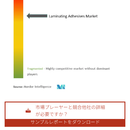
画像 © Mordor Intelligence。再利用にはCC BY 4.0の表示が必要です。