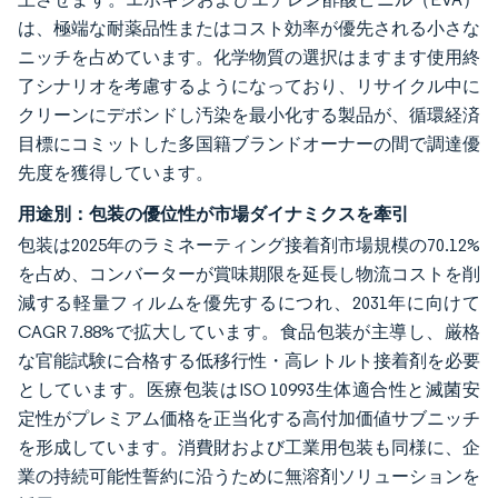
は、極端な耐薬品性またはコスト効率が優先される小さな
ニッチを占めています。化学物質の選択はますます使用終
了シナリオを考慮するようになっており、リサイクル中に
クリーンにデボンドし汚染を最小化する製品が、循環経済
目標にコミットした多国籍ブランドオーナーの間で調達優
先度を獲得しています。
用途別：包装の優位性が市場ダイナミクスを牽引
包装は2025年のラミネーティング接着剤市場規模の70.12%
を占め、コンバーターが賞味期限を延長し物流コストを削
減する軽量フィルムを優先するにつれ、2031年に向けて
CAGR 7.88%で拡大しています。食品包装が主導し、厳格
な官能試験に合格する低移行性・高レトルト接着剤を必要
としています。医療包装はISO 10993生体適合性と滅菌安
定性がプレミアム価格を正当化する高付加価値サブニッチ
を形成しています。消費財および工業用包装も同様に、企
業の持続可能性誓約に沿うために無溶剤ソリューションを