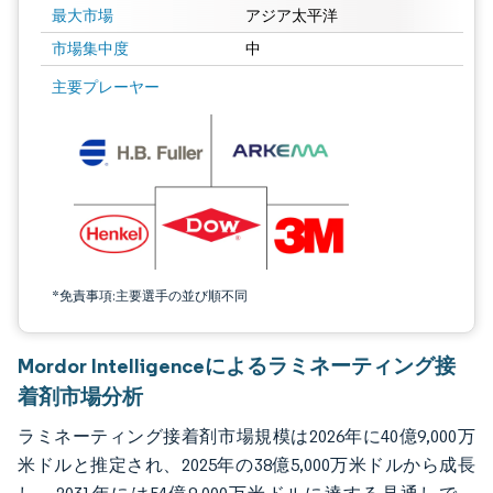
最大市場
アジア太平洋
市場集中度
中
画像 © Mordor Intelligence。再利用にはCC BY 4.0の表示が必要です。
主要プレーヤー
*免責事項:主要選手の並び順不同
Mordor Intelligenceによるラミネーティング接
着剤市場分析
ラミネーティング接着剤市場規模は2026年に40億9,000万
米ドルと推定され、2025年の38億5,000万米ドルから成長