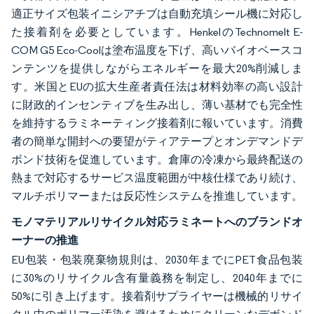
適正サイズ包装イニシアチブは自動充填シール機に対応し
た接着剤を必要としています。HenkelのTechnomelt E-
COM G5 Eco-Coolは塗布温度を下げ、高いバイオベースコ
ンテンツを提供しながらエネルギーを最大20%削減しま
す。米国とEUの拡大生産者責任法は材料効率の高い設計
に財政的インセンティブを生み出し、薄い基材でも完全性
を維持するラミネーティング接着剤に報いています。消費
者の簡単な開封への要望がティアテープとオンデマンドデ
ボンド技術を促進しています。倉庫の冷凍から最終配送の
熱まで対応するサービス温度範囲が中核仕様であり続け、
マルチポリマーまたは反応性システムを推進しています。
モノマテリアルリサイクル対応ラミネートへのブランドオ
ーナーの推進
EU包装・包装廃棄物規則は、2030年までにPET食品包装
に30%のリサイクル含有量義務を制定し、2040年までに
50%に引き上げます。接着剤サプライヤーは機械的リサイ