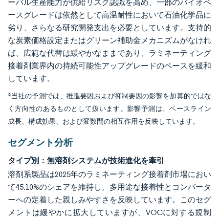
ーバル生産能力が供給リスク認識を高め、一部のバイオベ
ースグレードは依然として高温耐性において石油化学品に
劣り、さらなる研究開発支出を必要としています。支持的
な炭素価格設定またはグリーン補助金メカニズムがなけれ
ば、広範な代替は緩やかなままであり、ラミネーティング
接着剤業界内の持続可能性アップグレードのペースを緩和
しています。
*当社の予測では、推進要因および抑制要因の影響を加算的ではな
く方向性のあるものとして扱います。影響予測は、ベースライン
成長、構成効果、および変数間の相互作用を反映しています。
セグメント分析
タイプ別：無溶剤システムが技術進化を牽引
溶剤系製品は2025年のラミネーティング接着剤市場におい
て45.10%のシェアを維持し、多用途な接着性とコンバータ
ーへの定着した親しみやすさを反映しています。このセグ
メントは緩やかに拡大していますが、VOCに対する規制