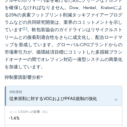
クル中のポリマー汚染を避けるためにクリーンなデボンド
を確保しなければなりません。Dow、Henkel、Kratonによ
る25%の炭素フットプリント削減タッキファイアープログ
ラムなどの共同研究開発は、業界のコミットメントを示し
[1]
ています
。軟包装協会のガイドラインはリサイクルスト
リームとの接着剤適合性をさらに成文化し、配合ロードマ
ップを形成しています。グローバルCPGブランドからの
市場牽引力が、循環経済目標にコミットした多国籍ブラン
ドオーナーの間でオレフィン対応一液型システムの商業化
を加速しています。
抑制要因影響分析
*
従来溶剤に対するVOCおよびPFAS規制の強化
-1.4%