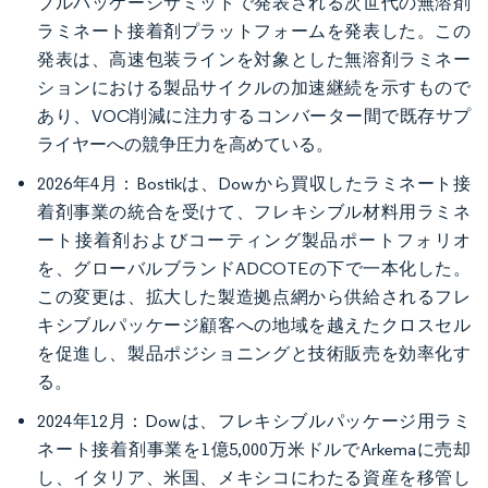
ブルパッケージサミットで発表される次世代の無溶剤
ラミネート接着剤プラットフォームを発表した。この
発表は、高速包装ラインを対象とした無溶剤ラミネー
ションにおける製品サイクルの加速継続を示すもので
あり、VOC削減に注力するコンバーター間で既存サプ
ライヤーへの競争圧力を高めている。
2026年4月：Bostikは、Dowから買収したラミネート接
着剤事業の統合を受けて、フレキシブル材料用ラミネ
ート接着剤およびコーティング製品ポートフォリオ
を、グローバルブランドADCOTEの下で一本化した。
この変更は、拡大した製造拠点網から供給されるフレ
キシブルパッケージ顧客への地域を越えたクロスセル
を促進し、製品ポジショニングと技術販売を効率化す
る。
2024年12月：Dowは、フレキシブルパッケージ用ラミ
ネート接着剤事業を1億5,000万米ドルでArkemaに売却
し、イタリア、米国、メキシコにわたる資産を移管し