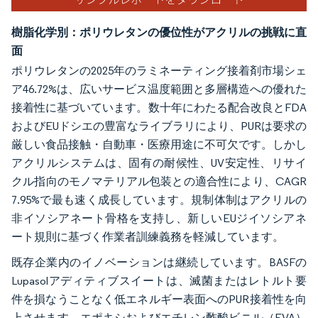
樹脂化学別：ポリウレタンの優位性がアクリルの挑戦に直
面
ポリウレタンの2025年のラミネーティング接着剤市場シェ
ア46.72%は、広いサービス温度範囲と多層構造への優れた
接着性に基づいています。数十年にわたる配合改良とFDA
およびEUドシエの豊富なライブラリにより、PURは要求の
厳しい食品接触・自動車・医療用途に不可欠です。しかし
アクリルシステムは、固有の耐候性、UV安定性、リサイ
クル指向のモノマテリアル包装との適合性により、CAGR
7.95%で最も速く成長しています。規制体制はアクリルの
非イソシアネート骨格を支持し、新しいEUジイソシアネ
ート規則に基づく作業者訓練義務を軽減しています。
既存企業内のイノベーションは継続しています。BASFの
Lupasolアディティブスイートは、滅菌またはレトルト要
件を損なうことなく低エネルギー表面へのPUR接着性を向
上させます。エポキシおよびエチレン酢酸ビニル（EVA）