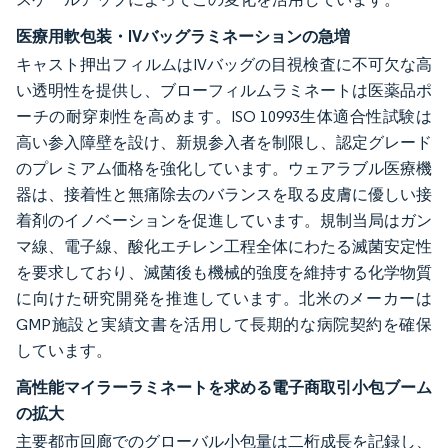
医療用軟包装・IVバッグラミネーションの急増
キャスト押出フィルムはIVバッグの目視検査に不可欠な高
い透明性を提供し、ブローフィルムラミネートは医薬品ポ
ーチの耐穿刺性を高めます。ISO 10993生体適合性試験は
高い参入障壁を設け、新規参入者を制限し、認定グレード
のプレミアム価格を強化しています。ウェアラブル医療機
器は、接着性と無痛除去のバランスを取る皮膚に優しい接
着剤のイノベーションを促進しています。規制当局はガン
マ線、電子線、酸化エチレン工程全体にわたる滅菌安定性
を要求しており、滅菌後も機械的強度を維持する化学物質
に向けた研究開発を推進しています。北米のメーカーは
GMP施設と実績文書を活用して長期的な病院契約を確保
しています。
高性能マイラーラミネートを求める電子商取引小包ブーム
の拡大
主要都市回廊でのグローバル小包量は二桁成長を記録し、