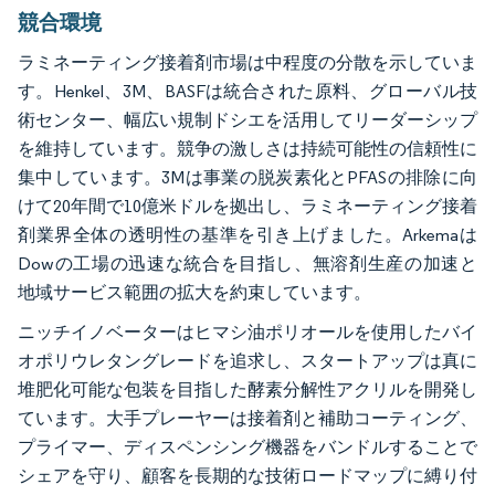
競合環境
ラミネーティング接着剤市場は中程度の分散を示していま
す。Henkel、3M、BASFは統合された原料、グローバル技
術センター、幅広い規制ドシエを活用してリーダーシップ
を維持しています。競争の激しさは持続可能性の信頼性に
集中しています。3Mは事業の脱炭素化とPFASの排除に向
けて20年間で10億米ドルを拠出し、ラミネーティング接着
剤業界全体の透明性の基準を引き上げました。Arkemaは
Dowの工場の迅速な統合を目指し、無溶剤生産の加速と
地域サービス範囲の拡大を約束しています。
ニッチイノベーターはヒマシ油ポリオールを使用したバイ
オポリウレタングレードを追求し、スタートアップは真に
堆肥化可能な包装を目指した酵素分解性アクリルを開発し
ています。大手プレーヤーは接着剤と補助コーティング、
プライマー、ディスペンシング機器をバンドルすることで
シェアを守り、顧客を長期的な技術ロードマップに縛り付