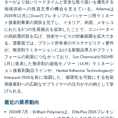
ターがより短いリードタイムと安全な取り扱いを優先する
地域供給への投資主導の機会を支えている。Arkemaは
2024年12月にDowのフレキシブルパッケージ用ラミネー
ト接着剤事業の買収を完了し、イタリア、米国、メキシコ
にわたる5つの生産拠点を追加したことで、コンバーター
の供給選択肢を広げ、技術サービスの対象範囲を拡大でき
る。需要面では、ブランド所有者のサステナビリティ要件
が、無溶剤ラミネーションにおける新製品導入やプラット
フォームの刷新につながっており、Sun Chemicalが2026年
1月に発表した無溶剤の超低モノマー（ULM）ラミネーシ
ョン接着剤製品ラインや、Henkel Adhesive Technologiesが
Interpack 2026を前に強調した、循環性を可能にする包装
用接着剤への広範なサプライヤーの注力がその例として挙
げられる。
最近の業界動向
2026年7月：Brilliant Polymersは、ElitePlus 2026フレキシ