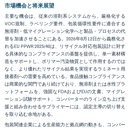
市場機会と将来展望
主要な機会は、従来の溶剤系システムから、厳格化する
VOC規制、ラベリング要件、包装循環性要件に適合する
無溶剤・低マイグレーション化学へと製品・プロセスの代
替を加速させることにある。2026年8月12日から義務化さ
れるEU PPWR 2025/40は、リサイクル対応包装設計に対す
る具体的なコンプライアンスの基盤を提供し、単一素材構
造をサポートし、ポリマー汚染物質として作用するのでは
なく、より優れたリサイクル結果を実現するラミネート用
接着剤への需要を高めている。食品接触コンプライアンス
は商業的な関門であり続けており、無溶剤または水性プラ
ットフォームを、強固なFDAおよびEUの文書、マイグレ
ーション試験サポート、コンバーターのライン立ち上げ支
援と組み合わせるサプライヤーには、認定主導の切り替え
を取り込む余地がある。
包装関連企業による生産能力と拠点網の動きも、コンバー