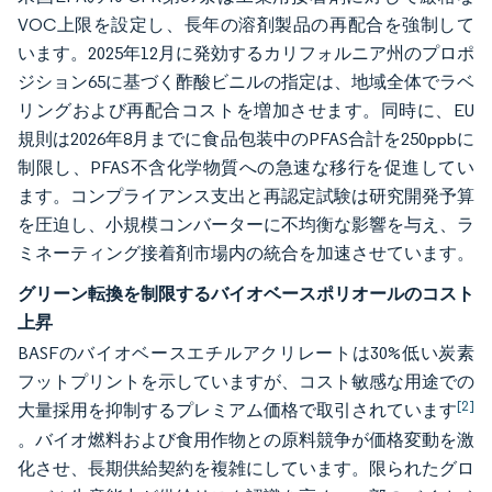
VOC上限を設定し、長年の溶剤製品の再配合を強制して
います。2025年12月に発効するカリフォルニア州のプロポ
ジション65に基づく酢酸ビニルの指定は、地域全体でラベ
リングおよび再配合コストを増加させます。同時に、EU
規則は2026年8月までに食品包装中のPFAS合計を250ppbに
制限し、PFAS不含化学物質への急速な移行を促進してい
ます。コンプライアンス支出と再認定試験は研究開発予算
を圧迫し、小規模コンバーターに不均衡な影響を与え、ラ
ミネーティング接着剤市場内の統合を加速させています。
グリーン転換を制限するバイオベースポリオールのコスト
上昇
BASFのバイオベースエチルアクリレートは30%低い炭素
フットプリントを示していますが、コスト敏感な用途での
[2]
大量採用を抑制するプレミアム価格で取引されています
。バイオ燃料および食用作物との原料競争が価格変動を激
化させ、長期供給契約を複雑にしています。限られたグロ