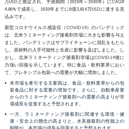
万USDと推定され、予測期間（2025年～2030年）にCAGR
4.80%で成長し、2030年までに8億3,814万USDに達する見
込みです。
新型コロナウイルス感染症（COVID-19）のパンデミック
は、北米ラミネーティング接着剤市場に大きな影響を与え
ました。パンデミックはサプライチェーンに混乱をもたら
し、原材料の入手可能性と生産に影響を及ぼしました。し
かし、北米ラミネーティング接着剤市場はCOVID-19後に
力強い回復を示しています。特に食品・飲料業界におい
て、フレキシブル包装への需要が大幅に増加しました。
本市場を牽引する主要因は、食品・飲料業界からの包
装食品に対する需要の増加です。さらに、自動車産業
からのラミネーティング接着剤への需要の高まりが市
場成長を促進すると予想されます。
一方、ラミネーティング接着剤に関連する環境・健
康・安全上の懸念の高まりと、水系接着剤の性能上の
制限が、本市場の成長を阻害すると予想されます。