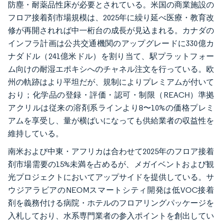
防塵・耐薬品性床が必要とされている。米国の商業施設の
フロア接着剤市場規模は、2025年に繰り延べ医療・教育改
修が再開されれば中一桁台の成長が見込まれる。カナダの
インフラ計画は公共交通機関のアップグレードに330億カ
ナダドル（241億米ドル）を割り当て、駅プラットフォー
ム向けの耐湿エポキシへのチャネル注文を行っている。欧
州の軌跡はより平坦だが、規制によりプレミアムが付いて
おり；化学品の登録・評価・認可・制限（REACH）準拠
アクリルは従来の溶剤系ラインより8〜10%の価格プレミ
アムを享受し、量が横ばいになっても供給業者の収益性を
維持している。
南米および中東・アフリカは合わせて2025年のフロア接着
剤市場需要の15%未満を占めるが、メガイベントおよび観
光プロジェクトにおいてアップサイドを提供している。サ
ウジアラビアのNEOMスマートシティ開発は低VOC接着
剤を義務付ける病院・ホテルのフロアリングパッケージを
入札しており、水系専門業者の参入ポイントを創出してい