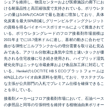
シェアを維持し、物流センターおよび医療施設の廊下にお
ける耐薬品性と高圧縮強度で支持されている。ポリウレタ
ンの量は5.06%のCAGRで最も急速に増加しており、具体
化炭素を最大50%削減しグリーンビルディングクレジット
の資格を得るバイオベースポリオールによって推進されて
いる。ポリウレタングレードのフロア接着剤市場規模は
2031年までに10.7億米ドルに達し、基材の動きに合わせて
曲がる弾性ビニルプランクからの増分需要を取り込む見込
みである。アクリル分散液は臭気中立性と速いタックが優
先される住宅改修に引き続き使用され、ハイブリッド湿気
硬化化学はニッチな冷蔵倉庫および食品加工床に対応して
いる。HenkelのLOCTITE HB S ECOプラットフォームは
60%以上のバイオ由来原料を使用しており、サステナブル
な主張が公共部門の入札でプレミアム仕様を確保できるこ
とを示している。
接着剤メーカーはフロア接着剤市場において、石油ベース
の参照品と同等の引張特性を維持する植物油由来ポリオー