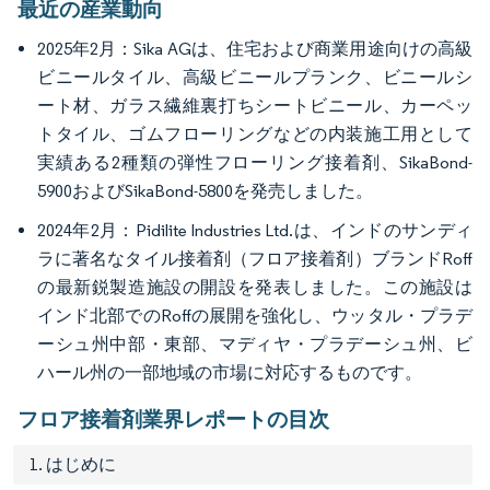
最近の産業動向
2025年2月：Sika AGは、住宅および商業用途向けの高級
ビニールタイル、高級ビニールプランク、ビニールシ
ート材、ガラス繊維裏打ちシートビニール、カーペッ
トタイル、ゴムフローリングなどの内装施工用として
実績ある2種類の弾性フローリング接着剤、SikaBond-
5900およびSikaBond-5800を発売しました。
2024年2月：Pidilite Industries Ltd.は、インドのサンディ
ラに著名なタイル接着剤（フロア接着剤）ブランドRoff
の最新鋭製造施設の開設を発表しました。この施設は
インド北部でのRoffの展開を強化し、ウッタル・プラデ
ーシュ州中部・東部、マディヤ・プラデーシュ州、ビ
ハール州の一部地域の市場に対応するものです。
フロア接着剤業界レポートの目次
1. はじめに