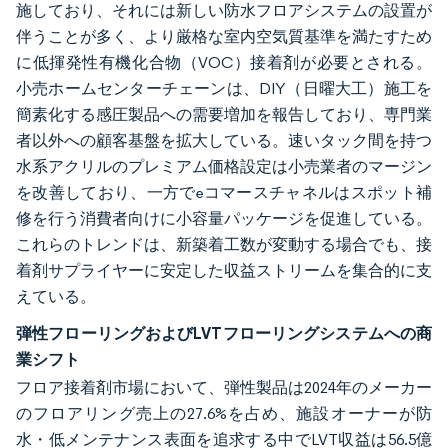
施しており、それには新しい防水フロアシステムの設置が
伴うことが多く、より厳格な室内空気質基準を満たすため
に低揮発性有機化合物（VOC）接着剤が必要とされる。
小売ホームセンターチェーンは、DIY（日曜大工）施工を
簡素化する感圧製品への需要増加を報告しており、専門業
者以外への顧客基盤を拡大している。速いタック間を持つ
水系アクリルのプレミアム価格設定は小売業者のマージン
を改善しており、一方でeコマースチャネルはスポット補
修を行う消費者向けに小容量パッケージを促進している。
これらのトレンドは、新築着工数が変動する場合でも、接
着剤サプライヤーに安定した収益ストリームを集合的に支
えている。
弾性フローリングおよびLVTフローリングシステムへの商
業シフト
フロア接着剤市場において、弾性製品は2024年のメーカー
のフロアリング売上の27.6%を占め、施設オーナーが防
水・低メンテナンス表面を追求する中でLVT収益は56.5億