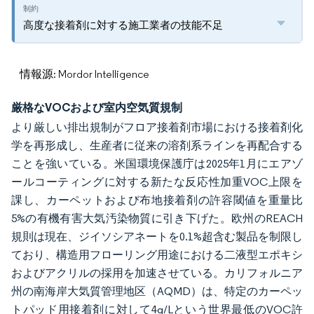
高度な接着剤に対する施工業者の技能不足
情報源: Mordor Intelligence
厳格なVOCおよび室内空気質規制
より厳しい排出規制がフロア接着剤市場における接着剤化
学を再形成し、生産者に従来の溶剤系ラインを再配合する
ことを強いている。米国環境保護庁は2025年1月にエアゾ
ールコーティングに対する新たな反応性加重VOC上限を
課し、カーペットおよび布地接着剤の許容閾値を重量比
5%の有機有害大気汚染物質に引き下げた。欧州のREACH
規則は現在、ジイソシアネートを0.1%超含む製品を制限し
ており、構造用フローリング用途における二液型エポキシ
およびアクリルの採用を加速させている。カリフォルニア
州の南海岸大気質管理地区（AQMD）は、特定のカーペッ
トパッド用接着剤に対して4g/Lという世界最低のVOC許