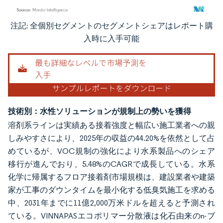
注記: 全個別セグメントのセグメントシェアはレポート購
画像 © Mordor Intelligence。再利用にはCC BY 4.0の表示が必要です。
入時に入手可能
技術別：水性ソリューションが規制上の勢いを獲得
溶剤系ラインは実績ある接着強度と幅広い施工業者への親
しみやすさにより、2025年の収益の44.20%を依然として占
めているが、VOC規制の強化により水系製品へのシェア
移行が進んでおり、5.48%のCAGRで成長している。水系
化学に帰属するフロア接着剤市場規模は、建設業者や建築
家が工事のダウンタイムを最小化する低臭気施工を求める
中、2031年までに11億2,000万米ドルを超えると予測され
ている。VINNAPASエコポリマー分散液は化石由来のn-ブ