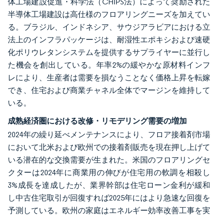
体工場建設促進・科学法（CHIPS法）によって奨励された
半導体工場建設は高仕様のフロアリングニーズを加えてい
る。ブラジル、インドネシア、サウジアラビアにおける立
法上のインフラパッケージは、耐湿性エポキシおよび速硬
化ポリウレタンシステムを提供するサプライヤーに並行し
た機会を創出している。年率2%の緩やかな原材料インフ
レにより、生産者は需要を損なうことなく価格上昇を転嫁
でき、住宅および商業チャネル全体でマージンを維持して
いる。
成熟経済圏における改修・リモデリング需要の増加
2024年の繰り延べメンテナンスにより、フロア接着剤市場
において北米および欧州での接着剤販売を現在押し上げて
いる潜在的な交換需要が生まれた。米国のフロアリングセ
クターは2024年に商業用の伸びが住宅用の軟調を相殺し
3%成長を達成したが、業界幹部は住宅ローン金利が緩和
し中古住宅取引が回復すれば2025年にはより急速な回復を
予測している。欧州の家庭はエネルギー効率改善工事を実