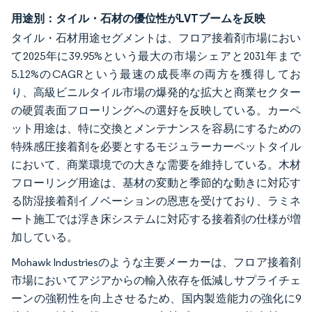
用途別：タイル・石材の優位性がLVTブームを反映
タイル・石材用途セグメントは、フロア接着剤市場におい
て2025年に39.95%という最大の市場シェアと2031年まで
5.12%のCAGRという最速の成長率の両方を獲得してお
り、高級ビニルタイル市場の爆発的な拡大と商業セクター
の硬質表面フローリングへの選好を反映している。カーペ
ット用途は、特に交換とメンテナンスを容易にするための
特殊感圧接着剤を必要とするモジュラーカーペットタイル
において、商業環境での大きな需要を維持している。木材
フローリング用途は、基材の変動と季節的な動きに対応す
る防湿接着剤イノベーションの恩恵を受けており、ラミネ
ート施工では浮き床システムに対応する接着剤の仕様が増
加している。
Mohawk Industriesのような主要メーカーは、フロア接着剤
市場においてアジアからの輸入依存を低減しサプライチェ
ーンの強靭性を向上させるため、国内製造能力の強化に9