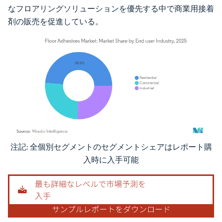
なフロアリングソリューションを優先する中で商業用接着
剤の販売を促進している。
注記: 全個別セグメントのセグメントシェアはレポート購
画像 © Mordor Intelligence。再利用にはCC BY 4.0の表示が必要です。
入時に入手可能