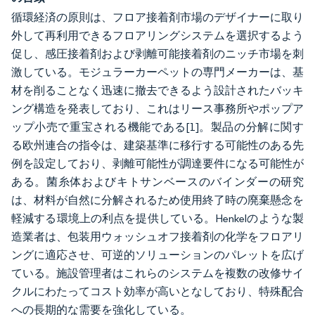
循環経済の原則は、フロア接着剤市場のデザイナーに取り
外して再利用できるフロアリングシステムを選択するよう
促し、感圧接着剤および剥離可能接着剤のニッチ市場を刺
激している。モジュラーカーペットの専門メーカーは、基
材を削ることなく迅速に撤去できるよう設計されたバッキ
ング構造を発表しており、これはリース事務所やポップア
ップ小売で重宝される機能である[1]。製品の分解に関す
る欧州連合の指令は、建築基準に移行する可能性のある先
例を設定しており、剥離可能性が調達要件になる可能性が
ある。菌糸体およびキトサンベースのバインダーの研究
は、材料が自然に分解されるため使用終了時の廃棄懸念を
軽減する環境上の利点を提供している。Henkelのような製
造業者は、包装用ウォッシュオフ接着剤の化学をフロアリ
ングに適応させ、可逆的ソリューションのパレットを広げ
ている。施設管理者はこれらのシステムを複数の改修サイ
クルにわたってコスト効率が高いとなしており、特殊配合
への長期的な需要を強化している。