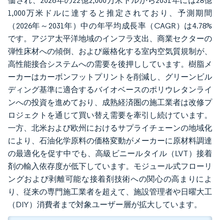
価され、2026年の22億2,000万米ドルから2031年には28億
1,000万米ドルに達すると推定されており、予測期間
（2026年～2031年）中の年平均成長率（CAGR）は4.78%
です。アジア太平洋地域のインフラ支出、商業セクターの
弾性床材への傾倒、および厳格化する室内空気質規制が、
高性能接合システムへの需要を後押ししています。樹脂メ
ーカーはカーボンフットプリントを削減し、グリーンビル
ディング基準に適合するバイオベースのポリウレタンライ
ンへの投資を進めており、成熟経済圏の施工業者は改修プ
ロジェクトを通じて買い替え需要を牽引し続けています。
一方、北米および欧州におけるサプライチェーンの地域化
により、石油化学原料の価格変動がメーカーに原材料調達
の最適化を促す中でも、高級ビニールタイル（LVT）接着
剤の輸入依存度が低下しています。モジュール式フローリ
ングおよび剥離可能な接着剤技術への関心の高まりによ
り、従来の専門施工業者を超えて、施設管理者や日曜大工
（DIY）消費者まで対象ユーザー層が拡大しています。