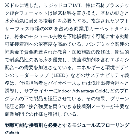
米ドルに達した。リジッドコアLVT、特に石材プラスチッ
ク複合フォーマットは従来材料を置き換え、基材の動きと
水分蒸気に耐える接着剤を必要とする。指定されたソフト
サーフェス市場の80%を占める商業用カーペットタイル
は、将来のモジュール交換を下地損傷なく可能にする剥離
可能接着剤への依存度を高めている。パンデミック関連の
補助金で資金調達された教育・医療施設の改修は、衛生的
で耐薬品性のある床を優先し、抗菌添加剤を含むエポキシ
配合への需要を加速させている。エネルギーと環境デザイ
ンのリーダーシップ（LEED）などのサステナビリティ義
務は、仕様担当者をバイオベースまたは低排出接合剤へと
誘導し、サプライヤーにIndoor Advantage Goldなどのプロ
グラムの下で製品を認証させている。その結果、グリーン
認証と高い接合強度を両立できる接着剤メーカーが主要な
商業展開での仕様を獲得している。
剥離可能な接着剤を必要とするモジュール式フローリング
の台頭