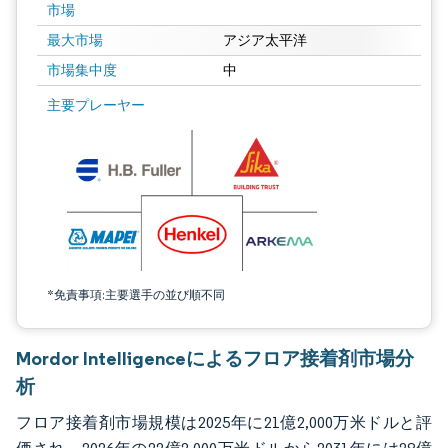
市場
最大市場
アジア太平洋
市場集中度
中
画像 © Mordor Intelligence。再利用にはCC BY 4.0の表示が必要です。
主要プレーヤー
*免責事項:主要選手の並び順不同
Mordor Intelligenceによるフロア接着剤市場分
析
フロア接着剤市場規模は2025年に21億2,000万米ドルと評