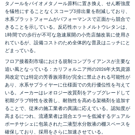
タノールをバイオメタノール原料に置き換え、せん断強度
を犠牲にすることなくスコープ3排出量を削減しており、
水系プラットフォームがパフォーマンスで正面から競合で
きることを示している。反応性ホットメルトウレタンは、
1時間での歩行が不可な急速展開の小売店舗改装に使用さ
れているが、設備コストのため全体的な普及はニッチにと
どまっている。
フロア接着剤市場における規制コンプライアンスが主要な
追い風となっている：カリフォルニア州の2026年大気資源
局改定では特定の芳香族溶剤が完全に禁止される可能性が
あり、水系サプライヤーに仕様面での先行優位性を与えて
いる。メーカーはレオロジー改質剤をアップグレードして
初期グラブ特性を改善し、耐熱性を高める架橋剤を追加す
ることで、従来の施工業者の異議に応えている。認知度が
高まるにつれ、流通業者は混合エラーを低減するデュアル
ポーチサシェに包装された二液型水分散液の棚スペースを
確保しており、採用をさらに加速させている。