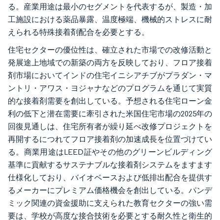
る。産業用途は最小のセグメントを代表するが、製造・加
工施設における薬品暴露、温度極端、機械的ストレスに耐
えられる特殊接着剤配合を必要とする。
住宅セクターの優位性は、確立された市場での改修活動と
発展途上地域での新築の両方を反映しており、フロア接着
剤市場においてインドの住宅イニシアチブがプラダン・マ
ントリ・アワス・ヨジャナなどのプログラムを通じて実質
的な接着剤需要を創出している。予想される住宅ローン金
利の低下と潜在需要に牽引された米国住宅市場の2025年の
回復見通しは、住宅所有者が繰り延べ改修プロジェクトを
再開するにつれてフロア接着剤の加速成長を位置づけてい
る。商業用途はLEED証やその他のグリーンビルディング
基準に貢献するサステナブルな接着剤システムをますます
仕様化しており、バイオベースおよび低排出配合を提供す
るメーカーにプレミアム価格機会を創出している。パンデ
ミック関連の資金援助に支えられた教育セクターの強い需
要は、学校が高度な接合技術を必要とする耐久性と衛生的