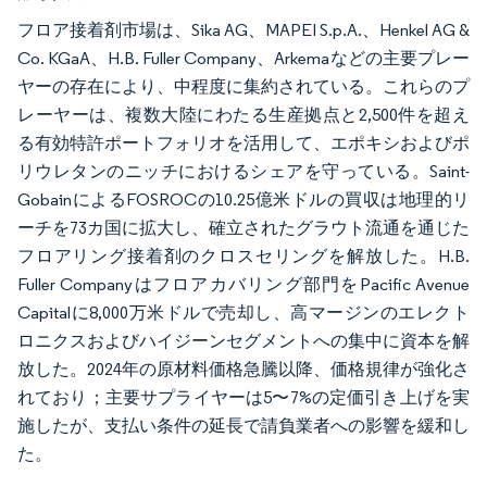
フロア接着剤市場は、Sika AG、MAPEI S.p.A.、Henkel AG &
Co. KGaA、H.B. Fuller Company、Arkemaなどの主要プレー
ヤーの存在により、中程度に集約されている。これらのプ
レーヤーは、複数大陸にわたる生産拠点と2,500件を超え
る有効特許ポートフォリオを活用して、エポキシおよびポ
リウレタンのニッチにおけるシェアを守っている。Saint-
GobainによるFOSROCの10.25億米ドルの買収は地理的リ
ーチを73カ国に拡大し、確立されたグラウト流通を通じた
フロアリング接着剤のクロスセリングを解放した。H.B.
Fuller Companyはフロアカバリング部門をPacific Avenue
Capitalに8,000万米ドルで売却し、高マージンのエレクト
ロニクスおよびハイジーンセグメントへの集中に資本を解
放した。2024年の原材料価格急騰以降、価格規律が強化さ
れており；主要サプライヤーは5〜7%の定価引き上げを実
施したが、支払い条件の延長で請負業者への影響を緩和し
た。