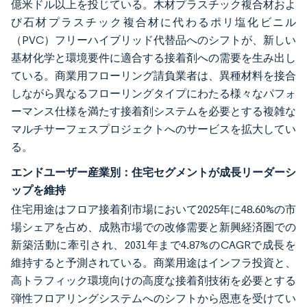
億米ドル以上を投じている。木材プラスチック複合材およ
び石材プラスチック複合材に代わるポリ塩化ビニル
（PVC）フリーハイブリッド代替品へのシフトが、新しい
基材化学と環境要件に適合する接着剤への需要を生み出し
ている。商業用フローリング請負業者は、異種材料を接合
しながら異なるフローリングタイプにわたる様々なパフォ
ーマンス仕様を満たす接着剤システムを必要とする複雑な
マルチサーフェスプロジェクトへのサービスを拡大してい
る。
エンドユーザー産業別：住宅セグメントが成長リーダーシ
ップを維持
住宅用途はフロア接着剤市場において2025年に48.60%の市
場シェアを占め、成熟市場での改修需要と新興経済圏での
新築活動に牽引され、2031年まで4.87%のCAGRで成長を
維持すると予測されている。商業用途はインフラ投資と、
高トラフィック環境向けの高度な接着剤技術を必要とする
弾性フロアリングシステムへのシフトから恩恵を受けてい