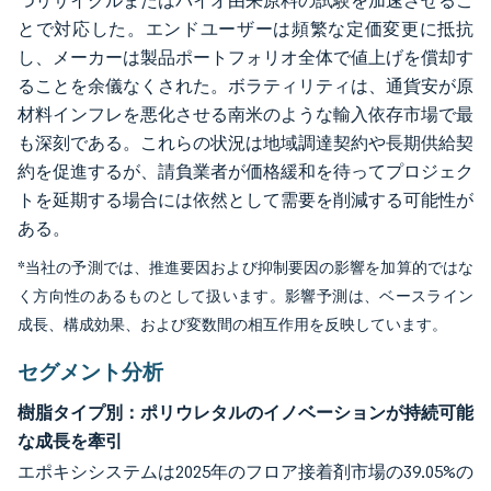
つリサイクルまたはバイオ由来原料の試験を加速させるこ
とで対応した。エンドユーザーは頻繁な定価変更に抵抗
し、メーカーは製品ポートフォリオ全体で値上げを償却す
ることを余儀なくされた。ボラティリティは、通貨安が原
材料インフレを悪化させる南米のような輸入依存市場で最
も深刻である。これらの状況は地域調達契約や長期供給契
約を促進するが、請負業者が価格緩和を待ってプロジェク
トを延期する場合には依然として需要を削減する可能性が
ある。
*当社の予測では、推進要因および抑制要因の影響を加算的ではな
く方向性のあるものとして扱います。影響予測は、ベースライン
成長、構成効果、および変数間の相互作用を反映しています。
セグメント分析
樹脂タイプ別：ポリウレタルのイノベーションが持続可能
な成長を牽引
エポキシシステムは2025年のフロア接着剤市場の39.05%の