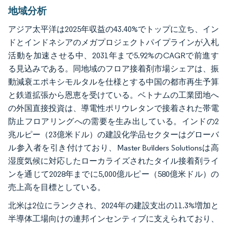
地域分析
アジア太平洋は2025年収益の43.40%でトップに立ち、イン
ドとインドネシアのメガプロジェクトパイプラインが入札
活動を加速させる中、2031年まで5.92%のCAGRで前進す
る見込みである。同地域のフロア接着剤市場シェアは、振
動減衰エポキシモルタルを仕様とする中国の都市再生予算
と鉄道拡張から恩恵を受けている。ベトナムの工業団地へ
の外国直接投資は、導電性ポリウレタンで接着された帯電
防止フロアリングへの需要を生み出している。インドの2
兆ルピー（23億米ドル）の建設化学品セクターはグローバ
ル参入者を引き付けており、Master Builders Solutionsは高
湿度気候に対応したローカライズされたタイル接着剤ライ
ンを通じて2028年までに5,000億ルピー（580億米ドル）の
売上高を目標としている。
北米は2位にランクされ、2024年の建設支出の11.3%増加と
半導体工場向けの連邦インセンティブに支えられており、