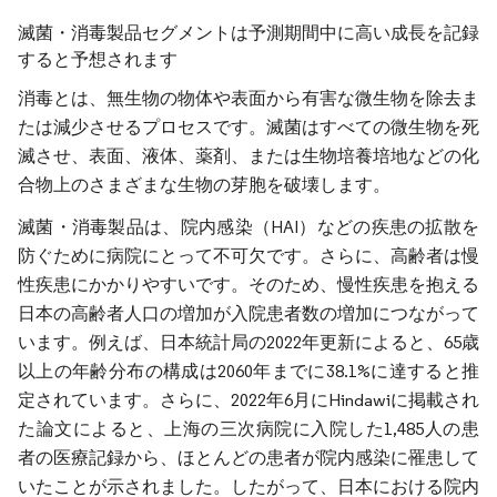
滅菌・消毒製品セグメントは予測期間中に高い成長を記録
すると予想されます
消毒とは、無生物の物体や表面から有害な微生物を除去ま
たは減少させるプロセスです。滅菌はすべての微生物を死
滅させ、表面、液体、薬剤、または生物培養培地などの化
合物上のさまざまな生物の芽胞を破壊します。
滅菌・消毒製品は、院内感染（HAI）などの疾患の拡散を
防ぐために病院にとって不可欠です。さらに、高齢者は慢
性疾患にかかりやすいです。そのため、慢性疾患を抱える
日本の高齢者人口の増加が入院患者数の増加につながって
います。例えば、日本統計局の2022年更新によると、65歳
以上の年齢分布の構成は2060年までに38.1%に達すると推
定されています。さらに、2022年6月にHindawiに掲載され
た論文によると、上海の三次病院に入院した1,485人の患
者の医療記録から、ほとんどの患者が院内感染に罹患して
いたことが示されました。したがって、日本における院内