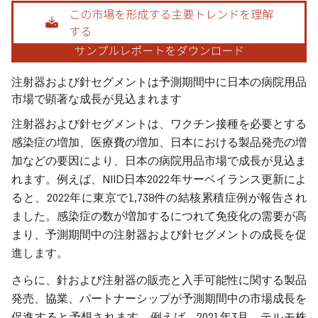
画像 © Mordor Intelligence。再利用にはCC BY 4.0の表示が必要です。
注射器および針セグメントは予測期間中に日本の病院用品
市場で顕著な成長が見込まれます
注射器および針セグメントは、ワクチン接種を必要とする
感染症の増加、医療費の増加、日本における製品発売の増
加などの要因により、日本の病院用品市場で成長が見込ま
れます。例えば、NIID日本2022年サーベイランス更新によ
ると、2022年に東京で1,738件の結核累積症例が報告され
ました。感染症の数が増加するにつれて免疫化の需要が高
まり、予測期間中の注射器および針セグメントの成長を促
進します。
さらに、針および注射器の販売と入手可能性に関する製品
発売、協業、パートナーシップが予測期間中の市場成長を
促進すると予想されます。例えば、2021年3月、テルモ株