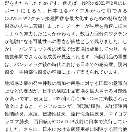
況をもたらしたためです。例えば、NPRの2021年2月のレ
ポートによると、日本は各バイアルから使用できる
COVID-19ワクチン接種回数を最大化するための特殊な注
射器の入手に苦慮しました。メーカーが生産を急速に拡大
しようと努力したにもかかわらず、数百万回分のワクチン
が無駄になる可能性への懸念が依然として残りました。し
かし、パンデミック後の状況では市場は成長しており、今
後数年間でさらなる成長が見込まれます。病院用品の需要
は、パンデミック後の時代における日本での感染症、院内
感染、手術部位感染の増加によって支えられています。
地域感染症の発生件数の増加や疾患に対する国民の意識向
上などの要因が、日本の病院用品市場を拡大させる可能性
が高いです。例えば、2022年1月にPlos Oneに掲載された
論文によると、インフルエンザ、咽頭結膜熱、A群溶連菌
性咽頭炎、水痘、伝染性紅斑、流行性角結膜炎、マイコプ
ラズマ肺炎、百日咳がCOVID-19以前に日本で流行してい
ました。さらに、日本における病院用品に関連する競合他