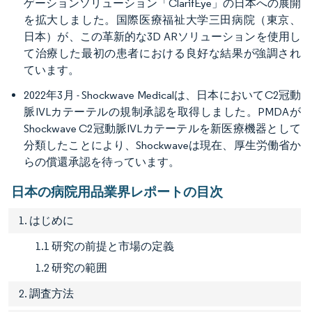
ゲーションソリューション「ClarifEye」の日本への展開
を拡大しました。国際医療福祉大学三田病院（東京、
日本）が、この革新的な3D ARソリューションを使用し
て治療した最初の患者における良好な結果が強調され
ています。
2022年3月 - Shockwave Medicalは、日本においてC2冠動
脈IVLカテーテルの規制承認を取得しました。PMDAが
Shockwave C2冠動脈IVLカテーテルを新医療機器として
分類したことにより、Shockwaveは現在、厚生労働省か
らの償還承認を待っています。
日本の病院用品業界レポートの目次
1. はじめに
1.1 研究の前提と市場の定義
1.2 研究の範囲
2. 調査方法