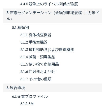
4.4.5 競争上のライバル関係の強度
5. 市場セグメンテーション（金額別市場規模 - 百万米ド
ル）
5.1 種類別
5.1.1 身体検査機器
5.1.2 手術室機器
5.1.3 移動補助具および搬送機器
5.1.4 滅菌・消毒製品
5.1.5 使い捨て病院用品
5.1.6 注射器および針
5.1.7 その他の種類
6. 競合環境
6.1 企業プロファイル
6.1.1 3M