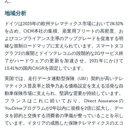
ん。
地域分析
ドイツは2025年の欧州テレマティクス市場において28.52%
を占め、OEM本社の集積、産業用フリートの高密度、お
よびコンプライアンス主導のアップグレードを促進する明
確な規制ロードマップに支えられています。スマートタコ
グラフ2の展開とドイツテレコムの段階的な2Gサービス終
了がハードウェアの更新を加速させ、2031年にかけて
15.41%の国内CAGRを固定しています。
英国では、走行データ連動型保険（UBI）契約が高いテレ
マティクス普及率と競争力ある価格設定を支える活発な自
動車保険市場に支えられ、堅調な需要が持続しています。
フランスはこれに続いており、Direct Assuranceの
YouDriveプログラムが2年以内に規模を2倍に拡大し、デー
タを節約と交換する消費者の準備が整っていることを示し
ています。イタリアの成熟した保険テレマティクスのエコ