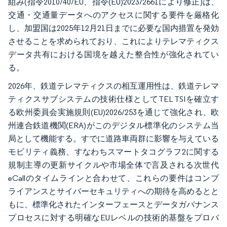
組み(指令2010/40/EU、指令(EU)2023/2661により修正)は、
交通・交通量データへのアクセスに関する要件を厳格化
し、加盟国は2025年12月21日までに必要な国内措置を発効
させることを求められており、これによりテレマティクス
データ共有における国境を越えた整合性が強化されてい
る。
2026年、鉄道テレマティクスの相互運用性は、鉄道テレマ
ティクスサブシステムの技術仕様としてTEL TSIを確立す
る欧州委員会実施規則(EU)2026/253を通じて強化され、欧
州連合鉄道機関(ERA)がこのデジタル標準化のシステム当
局として機能する。すでに道路車両群に影響を与えている
モビリティ義務、すなわちスマートタコグラフ2に関する
規制主導の更新サイクルや市場全体で言及される次世代
eCallのタイムラインと合わせて、これらの要件はコンプ
ライアンスとサイバーセキュリティへの期待を高めるとと
もに、標準化されたインターフェースとデータガバナンス
プロセスに対する明確なEUレベルの技術的基盤をプロバ