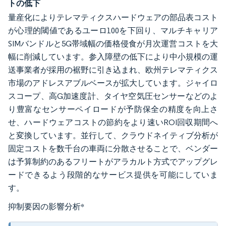
トの低下
量産化によりテレマティクスハードウェアの部品表コスト
が心理的閾値であるユーロ100を下回り、マルチキャリア
SIMバンドルと5G帯域幅の価格侵食が月次運営コストを大
幅に削減しています。参入障壁の低下により中小規模の運
送事業者が採用の裾野に引き込まれ、欧州テレマティクス
市場のアドレスアブルベースが拡大しています。ジャイロ
スコープ、高G加速度計、タイヤ空気圧センサーなどのよ
り豊富なセンサーペイロードが予防保全の精度を向上さ
せ、ハードウェアコストの節約をより速いROI回収期間へ
と変換しています。並行して、クラウドネイティブ分析が
固定コストを数千台の車両に分散させることで、ベンダー
は予算制約のあるフリートがアラカルト方式でアップグレ
ードできるよう段階的なサービス提供を可能にしていま
す。
抑制要因の影響分析
*