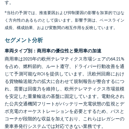
す。
*当社の予測では、推進要因および抑制要因の影響を加算的ではな
く方向性のあるものとして扱います。影響予測は、ベースライン
成長、構成効果、および変数間の相互作用を反映しています。
セグメント分析
車両タイプ別：商用車の優位性と乗用車の加速
商用車は2025年の欧州テレマティクス市場シェアの64.21%
を占め、燃料節約、ルート遵守、ドライバー行動改善を通
じて予測可能なROIを提供しています。汎欧州回廊におけ
る貨物輸送能力の拡大に合わせて規制報告が整合するにつ
れ、需要は回復力を維持し、欧州テレマティクス市場規模
を安定した重量輸送の基盤に固定しています。電動化され
た公共交通機関フリートがバッテリー充電状態の監視とデ
ポ充電のオーケストレーションを必要とするため、バスと
コーチが段階的な収益を加えており、これらはレガシーの
乗車券発行システムでは対応できない業務です。