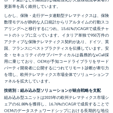
更新率を高く維持しています。
しかし、保険・走行データ連動型テレマティクスは、保険
数理モデルが静的な人口統計からリアルタイムの行動スコ
アリングへと移行するにつれ、15.61%のCAGRで成長チャ
ートのトップに立っています。イタリア単独で950万件の
アクティブな保険テレマティクス契約があり、ドイツ、英
国、フランスにベストプラクティスを伝播しています。安
全・セキュリティのサブバーティカルは義務的なeCall採
用に乗じており、OEMが予知コードライブラリをサード
パーティ開発者に公開するにつれてリモート診断が牽引力
を増し、欧州テレマティクス市場全体でソリューションフ
ァネルを拡大しています。
技術別：組み込み型ソリューションが統合戦略を支配
組み込み型ユニットは2025年の欧州テレマティクス市場シ
ェアの61.88%を獲得し、16.76%のCAGRで成長することで
OEMのデータスチュワードシップにおける長期的な地位