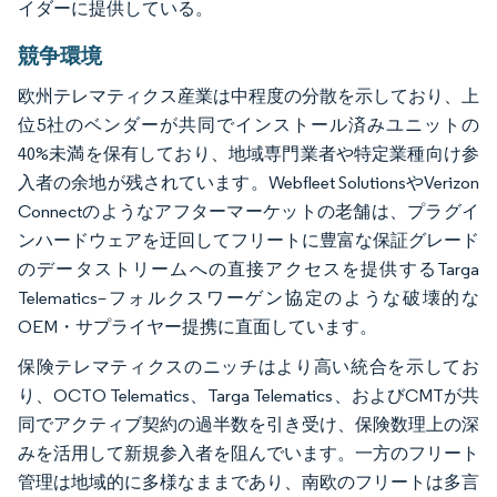
イダーに提供している。
競争環境
欧州テレマティクス産業は中程度の分散を示しており、上
位5社のベンダーが共同でインストール済みユニットの
40%未満を保有しており、地域専門業者や特定業種向け参
入者の余地が残されています。Webfleet SolutionsやVerizon
Connectのようなアフターマーケットの老舗は、プラグイ
ンハードウェアを迂回してフリートに豊富な保証グレード
のデータストリームへの直接アクセスを提供するTarga
Telematics–フォルクスワーゲン協定のような破壊的な
OEM・サプライヤー提携に直面しています。
保険テレマティクスのニッチはより高い統合を示してお
り、OCTO Telematics、Targa Telematics、およびCMTが共
同でアクティブ契約の過半数を引き受け、保険数理上の深
みを活用して新規参入者を阻んでいます。一方のフリート
管理は地域的に多様なままであり、南欧のフリートは多言