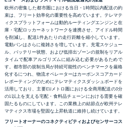
欧州の密集した都市圏における当日・1時間以内配送の約
束は、フリート効率化の重要性を高めています。テレマテ
ィクスプラットフォームは動的ルーティングエンジンと在
庫・宅配ロッカーネットワークを連携させ、アイドル時間
を削減し、配送1件あたりの走行距離を縮小しています。
電動バンはさらに複雑さを増しています。充電スケジュー
ル、バッテリー状態、および低排出ゾーンの規制をリアル
タイムで配車アルゴリズムに組み込む必要があるためで
す。都市部の規制当局が持続可能性のベンチマークを厳格
化するにつれ、物流オペレーターはカーボンスコアカード
レポーティングのためにテレマティクスダッシュボードを
活用しており、主要EUメトロ圏における全商用配送の3分
の1以上を支える宅配・食料品チェーンにおける需要を確
固たるものにしています。この業務上の結節点が欧州テレ
マティクス市場を堅固な上昇軌道に維持し続けています。
フリートオーナーのコネクティビティおよびセンサーコス