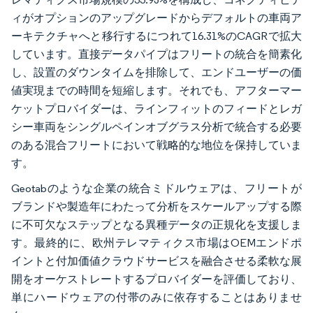
ィがオプションのアップグレードからデフォルトの車両ア
ーキテクチャへと移行するにつれて16.31%のCAGRで拡大
しています。直接データパイプはフリートの統合を簡素化
し、設置のダウンタイムを排除して、エンドユーザーの価
値実現までの時間を短縮します。それでも、アフターマー
ケットプロバイダーは、ラインフィットのフィードとレガ
シー車両をシングルペインオブグラス分析で統合する必要
のある混合フリートにおいて戦略的な地位を保持していま
す。
Geotabのような企業の統合ミドルウェアは、フリートが
ブランドや製造年にわたって分析をスケールアップする際
に不可欠なステップとなる異種データの正規化を支援しま
す。最終的に、欧州テレマティクス市場はOEMエンドポ
イントと付加価値クラウドサービスを融合させる柔軟な展
開をオーケストレートするプロバイダーを評価しており、
単にハードウェアの付帯のみに依存することはありませ