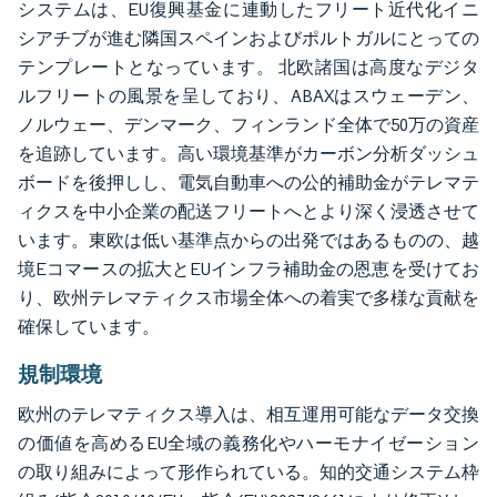
システムは、EU復興基金に連動したフリート近代化イニ
シアチブが進む隣国スペインおよびポルトガルにとっての
テンプレートとなっています。 北欧諸国は高度なデジタ
ルフリートの風景を呈しており、ABAXはスウェーデン、
ノルウェー、デンマーク、フィンランド全体で50万の資産
を追跡しています。高い環境基準がカーボン分析ダッシュ
ボードを後押しし、電気自動車への公的補助金がテレマテ
ィクスを中小企業の配送フリートへとより深く浸透させて
います。東欧は低い基準点からの出発ではあるものの、越
境Eコマースの拡大とEUインフラ補助金の恩恵を受けてお
り、欧州テレマティクス市場全体への着実で多様な貢献を
確保しています。
規制環境
欧州のテレマティクス導入は、相互運用可能なデータ交換
の価値を高めるEU全域の義務化やハーモナイゼーション
の取り組みによって形作られている。知的交通システム枠