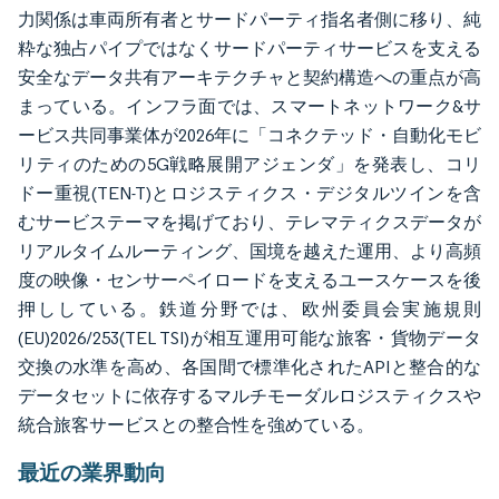
力関係は車両所有者とサードパーティ指名者側に移り、純
粋な独占パイプではなくサードパーティサービスを支える
安全なデータ共有アーキテクチャと契約構造への重点が高
まっている。インフラ面では、スマートネットワーク&サ
ービス共同事業体が2026年に「コネクテッド・自動化モビ
リティのための5G戦略展開アジェンダ」を発表し、コリ
ドー重視(TEN-T)とロジスティクス・デジタルツインを含
むサービステーマを掲げており、テレマティクスデータが
リアルタイムルーティング、国境を越えた運用、より高頻
度の映像・センサーペイロードを支えるユースケースを後
押ししている。鉄道分野では、欧州委員会実施規則
(EU)2026/253(TEL TSI)が相互運用可能な旅客・貨物データ
交換の水準を高め、各国間で標準化されたAPIと整合的な
データセットに依存するマルチモーダルロジスティクスや
統合旅客サービスとの整合性を強めている。
最近の業界動向