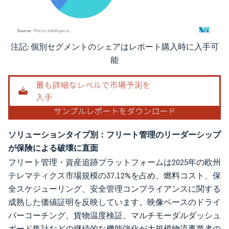
注記: 個別セグメントのシェアはレポート購入時に入手可
画像 © Mordor Intelligence。再利用にはCC BY 4.0の表示が必要です。
能
ソリューションタイプ別：フリート管理のリーダーシップ
が保険による破壊に直面
フリート管理・資産追跡プラットフォームは2025年の欧州
テレマティクス市場規模の37.12%を占め、燃料コスト、保
全スケジューリング、安全管理コンプライアンスに関する
成熟した価値証明を反映しています。映像ベースのドライ
バーコーチング、貨物温度検証、マルチモーダルダッシュ
ボード集計などの継続的な機能強化が大規模物流事業者の