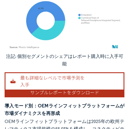
注記: 個別セグメントのシェアはレポート購入時に入手可
画像 © Mordor Intelligence。再利用にはCC BY 4.0の表示が必要です。
能
導入モード別：OEMラインフィットプラットフォームが
市場ダイナミクスを再形成
OEMラインフィットプラットフォームは2025年の欧州テ
レマティクス市場規模の55.93%を構成し、コネクティビテ