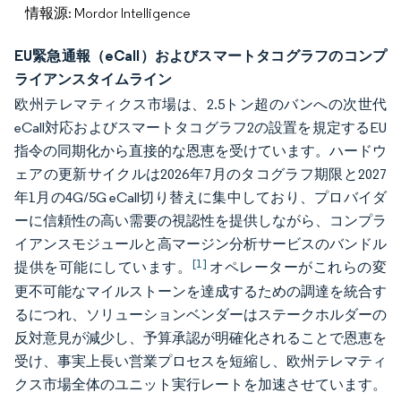
情報源: Mordor Intelligence
EU緊急通報（eCall）およびスマートタコグラフのコンプ
ライアンスタイムライン
欧州テレマティクス市場は、2.5トン超のバンへの次世代
eCall対応およびスマートタコグラフ2の設置を規定するEU
指令の同期化から直接的な恩恵を受けています。ハードウ
ェアの更新サイクルは2026年7月のタコグラフ期限と2027
年1月の4G/5G eCall切り替えに集中しており、プロバイダ
ーに信頼性の高い需要の視認性を提供しながら、コンプラ
イアンスモジュールと高マージン分析サービスのバンドル
[1]
提供を可能にしています。
オペレーターがこれらの変
更不可能なマイルストーンを達成するための調達を統合す
るにつれ、ソリューションベンダーはステークホルダーの
反対意見が減少し、予算承認が明確化されることで恩恵を
受け、事実上長い営業プロセスを短縮し、欧州テレマティ
クス市場全体のユニット実行レートを加速させています。