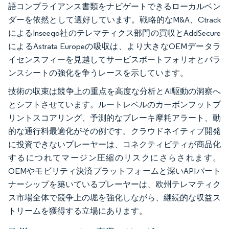
語コンプライアンス書類をナビゲートできるローカルベン
ダーを依然として選好しています。戦略的なM&A、Ctrack
によるInseego社のテレマティクス部門の買収とAddSecure
によるAstrata Europeの吸収は、より大きなOEMデータラ
イセンスフィーを見越してサービスポートフォリオとバラ
ンスシートの強化を争うレースを示しています。
技術の収束は競争上の重点を高度な分析とAI駆動の洞察へ
とシフトさせています。ルートレベルのカーボンフットプ
リントスコアリング、予測的なブレーキ摩耗アラート、動
的な通行料最適化がその例です。クラウドネイティブ開発
に投資できないプレーヤーは、コネクティビティが商品化
するにつれてマージン圧縮のリスクにさらされます。
OEMやモビリティ決済プラットフォームと深いAPIパート
ナーシップを築いているプレーヤーは、欧州テレマティク
ス市場全体で競争上の堀を強化しながら、継続的な収益ス
トリームを獲得する立場にあります。