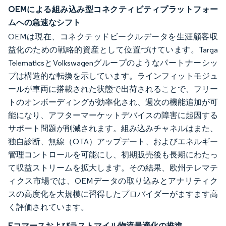
OEMによる組み込み型コネクティビティプラットフォー
ムへの急速なシフト
OEMは現在、コネクテッドビークルデータを生涯顧客収
益化のための戦略的資産として位置づけています。Targa
TelematicsとVolkswagenグループのようなパートナーシッ
プは構造的な転換を示しています。ラインフィットモジュ
ールが車両に搭載された状態で出荷されることで、フリー
トのオンボーディングが効率化され、週次の機能追加が可
能になり、アフターマーケットデバイスの障害に起因する
サポート問題が削減されます。組み込みチャネルはまた、
独自診断、無線（OTA）アップデート、およびエネルギー
管理コントロールを可能にし、初期販売後も長期にわたっ
て収益ストリームを拡大します。その結果、欧州テレマテ
ィクス市場では、OEMデータの取り込みとアナリティク
スの高度化を大規模に習得したプロバイダーがますます高
く評価されています。
Eコマースおよびラストマイル物流最適化の推進