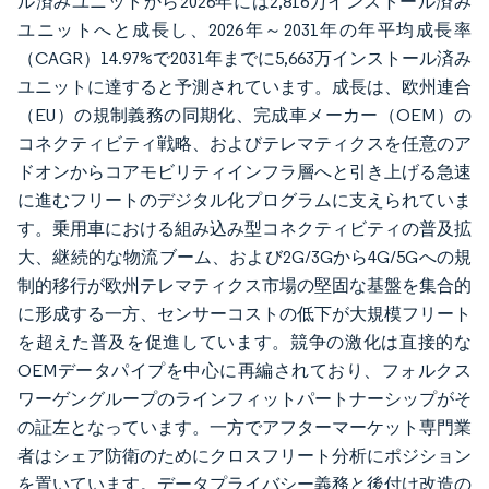
ル済みユニットから2026年には2,816万インストール済み
ユニットへと成長し、2026年～2031年の年平均成長率
（CAGR）14.97%で2031年までに5,663万インストール済み
ユニットに達すると予測されています。成長は、欧州連合
（EU）の規制義務の同期化、完成車メーカー（OEM）の
コネクティビティ戦略、およびテレマティクスを任意のア
ドオンからコアモビリティインフラ層へと引き上げる急速
に進むフリートのデジタル化プログラムに支えられていま
す。乗用車における組み込み型コネクティビティの普及拡
大、継続的な物流ブーム、および2G/3Gから4G/5Gへの規
制的移行が欧州テレマティクス市場の堅固な基盤を集合的
に形成する一方、センサーコストの低下が大規模フリート
を超えた普及を促進しています。競争の激化は直接的な
OEMデータパイプを中心に再編されており、フォルクス
ワーゲングループのラインフィットパートナーシップがそ
の証左となっています。一方でアフターマーケット専門業
者はシェア防衛のためにクロスフリート分析にポジション
を置いています。データプライバシー義務と後付け改造の