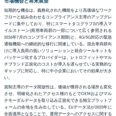
市場機会と将来展望
短期的な機会は、義務化された機能をより高価値なワーク
フローと組み合わせるコンプライアンス主導のアップグレ
ードに集中しており、特にスマートタコグラフ2の導入マ
イルストーン(商用車両群の一部について広く参照される
2026年7月のコンプライアンス期限)と、4G/5G対応の緊急
通報機能への継続的な移行に関連している。混合車両群向
けに導入負荷の低いソリューションと統合ツールキットを
パッケージ化するプロバイダーは、レトロフィットやマル
チブランド正規化のコストが導入を遅らせている実務的な
ギャップに対応し、特に中小企業においてその効果が大き
い。
規制主導のデータ開放性は、価値が獲得される場所も変化
させ、明確化されたアクセス権のもとでOEMおよびマル
チモーダルデータを取り込み正規化できる独立プラットフ
ォームの余地を生み出している。EUデータ法が2025年に
全面適用となることで、運用データへのアクセスに関する