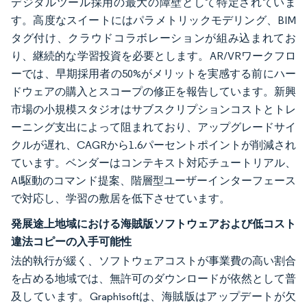
デジタルツール採用の最大の障壁として特定されていま
す。高度なスイートにはパラメトリックモデリング、BIM
タグ付け、クラウドコラボレーションが組み込まれてお
り、継続的な学習投資を必要とします。AR/VRワークフロ
ーでは、早期採用者の50%がメリットを実感する前にハー
ドウェアの購入とスコープの修正を報告しています。新興
市場の小規模スタジオはサブスクリプションコストとトレ
ーニング支出によって阻まれており、アップグレードサイ
クルが遅れ、CAGRから1.6パーセントポイントが削減され
ています。ベンダーはコンテキスト対応チュートリアル、
AI駆動のコマンド提案、階層型ユーザーインターフェース
で対応し、学習の敷居を低下させています。
発展途上地域における海賊版ソフトウェアおよび低コスト
違法コピーの入手可能性
法的執行が緩く、ソフトウェアコストが事業費の高い割合
を占める地域では、無許可のダウンロードが依然として普
及しています。Graphisoftは、海賊版はアップデートが欠