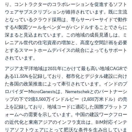
り、コントラクターのコラボレーションを促進するソフト
ウェアサブスクリプションが維持されています。既に主流
となっているクラウド採用は、専らサーバーサイドで動作
するAI製図ツールをベンダーがバンドルすることでさらに
深まると見込まれています。この地域の成長見通しは、ミ
レニアル世代の住宅資産の増加と、高度な空間計画を必要
とするスマートホームデバイスの統合によってもサポート
されています。
アジア太平洋地域は2031年にかけて最も高い地域CAGRで
ある11.55%を記録しており、都市化とデジタル建設に向け
た各国の政策推進によって牽引されています。インドのプ
ロバイダーMicroGenesisは、Nemetschekとのパートナーシ
ップの下で2億3,500万インドルピー（2,830万米ドル）の売
上を記録しており、地域コードに適応した国際プラットフ
ォームへの需要を示しています。中国の建設ワークフロー
の近代化と東南アジアのインフラ支出は、BIM対応インテ
リアソフトウェアにとって肥沃な条件を生み出していま