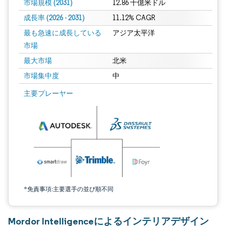
市場規模 (2031)
12.86 十億米ドル
成長率 (2026 - 2031)
11.12% CAGR
最も急速に成長している
アジア太平洋
市場
最大市場
北米
市場集中度
中
画像 © Mordor Intelligence。再利用にはCC BY 4.0の表示が必要です。
主要プレーヤー
*免責事項:主要選手の並び順不同
Mordor Intelligenceによるインテリアデザイン