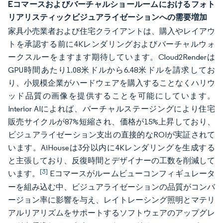
Eコマースおよびバーチャルショールームにおけるフォト
リアリスティックビジュアライゼーションへの需要増加
家具小売業者および住宅クライアントは、購入やレイアウ
トを承認する前に4Kレンダリングおよびバーチャルウォ
ークスルーをますます期待しています。Cloud2Renderは
GPU時間あたり1.08米ドルから6.48米ドルを請求してお
り、小規模企業がハードウェアを購入することなくハリウ
ッド品質の画像を提供することを可能にしています。
Interior AIによれば、バーチャルステージングにより住宅
販売サイクルが87%短縮され、価格が15%上昇しており、
ビジュアライゼーション支出の直接的なROIが実証されて
います。AiHouseは3分以内に4Kレンダリングを生成する
と主張しており、反復時間とデザイナーの工数を削減して
[3]
います。
Eコマースがルームビューコンフィギュレータ
ーを組み込む中、ビジュアライゼーションの品質がコンバ
ージョン率に影響を与え、レイトレーシング照明とマテリ
アルリアリズムをサポートするソフトウェアのアップグレ