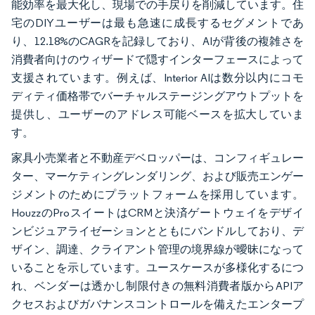
能効率を最大化し、現場での手戻りを削減しています。住
宅のDIYユーザーは最も急速に成長するセグメントであ
り、12.18%のCAGRを記録しており、AIが背後の複雑さを
消費者向けのウィザードで隠すインターフェースによって
支援されています。例えば、Interior AIは数分以内にコモ
ディティ価格帯でバーチャルステージングアウトプットを
提供し、ユーザーのアドレス可能ベースを拡大していま
す。
家具小売業者と不動産デベロッパーは、コンフィギュレー
ター、マーケティングレンダリング、および販売エンゲー
ジメントのためにプラットフォームを採用しています。
HouzzのProスイートはCRMと決済ゲートウェイをデザイ
ンビジュアライゼーションとともにバンドルしており、デ
ザイン、調達、クライアント管理の境界線が曖昧になって
いることを示しています。ユースケースが多様化するにつ
れ、ベンダーは透かし制限付きの無料消費者版からAPIア
クセスおよびガバナンスコントロールを備えたエンタープ