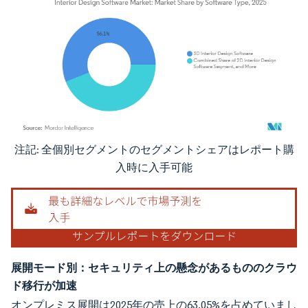
注記: 全個別セグメントのセグメントシェアはレポート購
画像 © Mordor Intelligence。再利用にはCC BY 4.0の表示が必要です。
入時に入手可能
展開モード別：セキュリティ上の懸念があるもののクラウ
ド移行が加速
オンプレミス展開は2025年の売上の63.05%を占めていまし