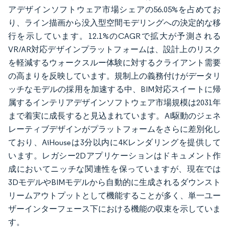
アデザインソフトウェア市場シェアの56.05%を占めてお
り、ライン描画から没入型空間モデリングへの決定的な移
行を示しています。12.1%のCAGRで拡大が予測される
VR/AR対応デザインプラットフォームは、設計上のリスク
を軽減するウォークスルー体験に対するクライアント需要
の高まりを反映しています。規制上の義務付けがデータリ
ッチなモデルの採用を加速する中、BIM対応スイートに帰
属するインテリアデザインソフトウェア市場規模は2031年
まで着実に成長すると見込まれています。AI駆動のジェネ
レーティブデザインがプラットフォームをさらに差別化し
ており、AiHouseは3分以内に4Kレンダリングを提供して
います。レガシー2Dアプリケーションはドキュメント作
成においてニッチな関連性を保っていますが、現在では
3DモデルやBIMモデルから自動的に生成されるダウンスト
リームアウトプットとして機能することが多く、単一ユー
ザーインターフェース下における機能の収束を示していま
す。