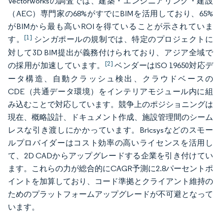
Vectorworksの調査では、建築・エンジニアリング・建設
（AEC）専門家の68%がすでにBIMを活用しており、65%
がBIMから最も高いROIを得ていることが示されていま
[1]
す。
シンガポールの規制では、特定のプロジェクトに
対して3D BIM提出が義務付けられており、アジア全域で
[2]
の採用が加速しています。
ベンダーはISO 19650対応デ
ータ構造、自動クラッシュ検出、クラウドベースの
CDE（共通データ環境）をインテリアモジュール内に組
み込むことで対応しています。競争上のポジショニングは
現在、概略設計、ドキュメント作成、施設管理間のシーム
レスな引き渡しにかかっています。Bricsysなどのスモー
ルプロバイダーはコスト効率の高いライセンスを活用し
て、2D CADからアップグレードする企業を引き付けてい
ます。これらの力が総合的にCAGR予測に2.8パーセントポ
イントを加算しており、コード準拠とクライアント維持の
ためのプラットフォームアップグレードが不可避となって
います。