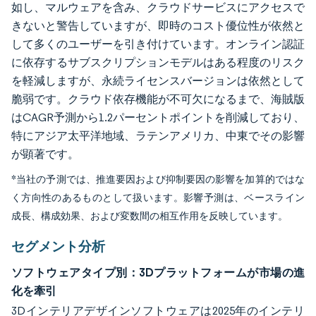
如し、マルウェアを含み、クラウドサービスにアクセスで
きないと警告していますが、即時のコスト優位性が依然と
して多くのユーザーを引き付けています。オンライン認証
に依存するサブスクリプションモデルはある程度のリスク
を軽減しますが、永続ライセンスバージョンは依然として
脆弱です。クラウド依存機能が不可欠になるまで、海賊版
はCAGR予測から1.2パーセントポイントを削減しており、
特にアジア太平洋地域、ラテンアメリカ、中東でその影響
が顕著です。
*当社の予測では、推進要因および抑制要因の影響を加算的ではな
く方向性のあるものとして扱います。影響予測は、ベースライン
成長、構成効果、および変数間の相互作用を反映しています。
セグメント分析
ソフトウェアタイプ別：3Dプラットフォームが市場の進
化を牽引
3Dインテリアデザインソフトウェアは2025年のインテリ