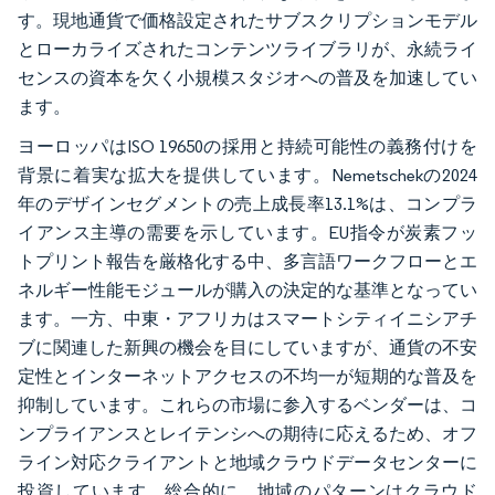
す。現地通貨で価格設定されたサブスクリプションモデル
とローカライズされたコンテンツライブラリが、永続ライ
センスの資本を欠く小規模スタジオへの普及を加速してい
ます。
ヨーロッパはISO 19650の採用と持続可能性の義務付けを
背景に着実な拡大を提供しています。Nemetschekの2024
年のデザインセグメントの売上成長率13.1%は、コンプラ
イアンス主導の需要を示しています。EU指令が炭素フッ
トプリント報告を厳格化する中、多言語ワークフローとエ
ネルギー性能モジュールが購入の決定的な基準となってい
ます。一方、中東・アフリカはスマートシティイニシアチ
ブに関連した新興の機会を目にしていますが、通貨の不安
定性とインターネットアクセスの不均一が短期的な普及を
抑制しています。これらの市場に参入するベンダーは、コ
ンプライアンスとレイテンシへの期待に応えるため、オフ
ライン対応クライアントと地域クラウドデータセンターに
投資しています。総合的に、地域のパターンはクラウド