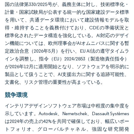
国の法律第330/2025号が、義務主体に対し、技術標準化・
計量・国家試験局が公表する統一的な国家建設データ標準
を用いて、共通データ環境において建設情報モデルを取
得・維持することを義務付けており、CDEの準備状況と
標準化されたデータ構造を強化している。AI対応のデザイ
ン機能については、欧州理事会がAIオムニバスに関する暫
定政治合意（2026年5月）を行い、EU AI法の遵守タイムラ
インを調整し、指令（EU）2024/2853（製造物責任指令）
が2026年12月に適用開始となり、ソフトウェアを明示的に
製品として扱うことで、AI支援出力に関する追跡可能性、
文書化、リスク管理の重要性が高まっている。
競争環境
インテリアデザインソフトウェア市場は中程度の集中度を
示しています。Autodesk、Nemetschek、Dassault Systèmes
は2024年の売上の42%を共同で確保しており、幅広いポー
トフォリオ、グローバルチャネル、強固な研究開発