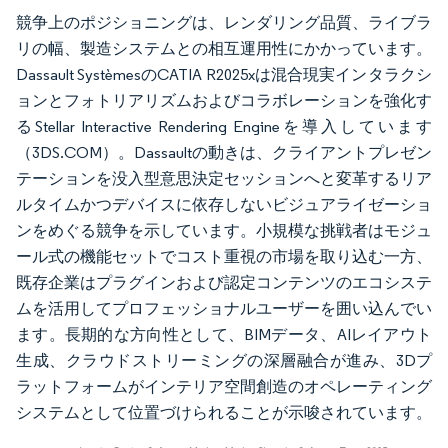
競争上のポジショニングは、レンダリング品質、ライブラ
リの幅、製造システムとの相互運用性にかかっています。
Dassault SystèmesのCATIA R2025xは混合現実インタラクシ
ョンとフォトリアリズムおよびコラボレーションを強化す
るStellar Interactive Rendering Engineを導入しています
（3DS.COM）。Dassaultの動きは、クライアントプレゼン
テーションを没入型意思決定セッションへと変革するリア
ルタイムかつデバイスに依存しないビジュアライゼーショ
ンをめぐる競争を示しています。小規模な挑戦者はモジュ
ール式の機能セットでコスト重視の市場を取り込む一方、
既存企業はプラグインおよび認定コンテンツのエコシステ
ムを活用してプロフェッショナルユーザーを囲い込んでい
ます。長期的な方向性として、BIMデータ、AIレイアウト
生成、クラウドストリーミングの深層融合が進み、3Dプ
ラットフォームがインテリア空間創造のオペレーティング
システムとして位置づけられることが示唆されています。