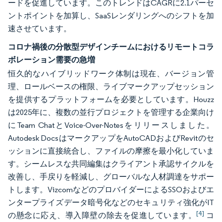
ードを促進しています。このトレンドはCAGRに2.1パーセ
ントポイントを加算し、SaaSレンダリングへのシフトを加
速させています。
コロナ禍後の分散型デザインチームにおけるリモートコラ
ボレーション需要の急増
恒久的なハイブリッドワーク体制は現在、バージョン管
理、ロールベースの権限、ライブマークアップセッション
を提供するプラットフォームを必要としています。Houzz
は2025年に、複数の並行プロジェクトを管理する企業向け
にTeam ChatとVoice-Over-Notesをリリースしました。
Autodesk DocsはマークアップをAutoCADおよびRevitのセ
ッションに直接統合し、ファイルの摩擦を最小化していま
す。シームレスな共同編集はクライアント承認サイクルを
改善し、手戻りを軽減し、グローバルな人材調達をサポー
トします。VizcomなどのプロバイダーによるSSOおよびエ
ンタープライズデータ暗号化などのセキュリティ強化がIT
[4]
の懸念に応え、導入障壁の除去を促進しています。
コ