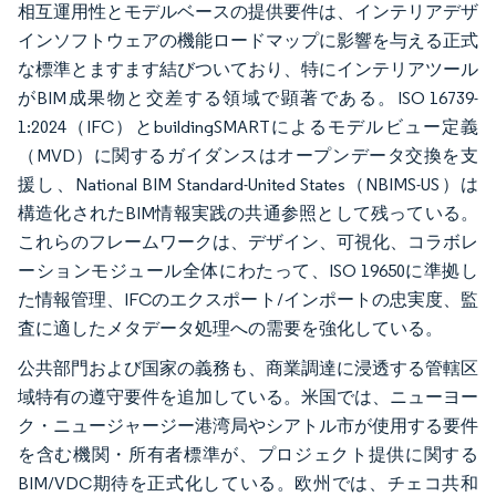
相互運用性とモデルベースの提供要件は、インテリアデザ
インソフトウェアの機能ロードマップに影響を与える正式
な標準とますます結びついており、特にインテリアツール
がBIM成果物と交差する領域で顕著である。ISO 16739-
1:2024（IFC）とbuildingSMARTによるモデルビュー定義
（MVD）に関するガイダンスはオープンデータ交換を支
援し、National BIM Standard-United States（NBIMS-US）は
構造化されたBIM情報実践の共通参照として残っている。
これらのフレームワークは、デザイン、可視化、コラボレ
ーションモジュール全体にわたって、ISO 19650に準拠し
た情報管理、IFCのエクスポート/インポートの忠実度、監
査に適したメタデータ処理への需要を強化している。
公共部門および国家の義務も、商業調達に浸透する管轄区
域特有の遵守要件を追加している。米国では、ニューヨー
ク・ニュージャージー港湾局やシアトル市が使用する要件
を含む機関・所有者標準が、プロジェクト提供に関する
BIM/VDC期待を正式化している。欧州では、チェコ共和