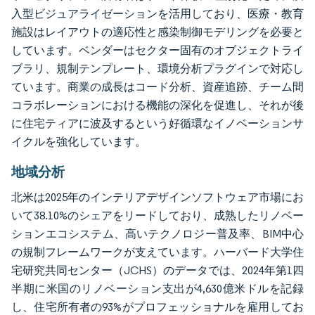
入型ビジュアライゼーションを活用しており、医療・教育
施設はレイアウトの適応性と感染制御モデリングを必要と
しています。ベンダーはセクター固有のオブジェクトライ
ブラリ、規制テンプレート、環境分析プラグインで対応し
ています。商業の成長はコード分析、資産追跡、チーム間
コラボレーションにおける機能の深化を促進し、それが後
に住宅ティアに波及するという好循環なイノベーションサ
イクルを強化しています。
地域分析
北米は2025年のインテリアデザインソフトウェア市場にお
いて38.10%のシェアをリードしており、成熟したリノベー
ションエコシステム、高いテクノロジー普及率、BIM中心
の規制フレームワークが支えています。ハーバード大学住
宅研究共同センター（JCHS）のデータでは、2024年第1四
半期に米国のリノベーション支出が4,630億米ドルを記録
し、住宅所有者の93%がプロフェッショナルを雇用してお