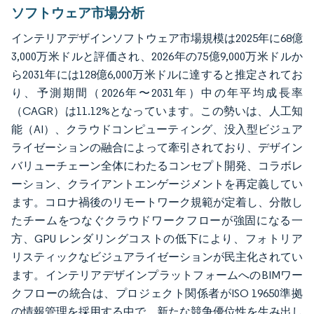
ソフトウェア市場分析
インテリアデザインソフトウェア市場規模は2025年に68億
3,000万米ドルと評価され、2026年の75億9,000万米ドルか
ら2031年には128億6,000万米ドルに達すると推定されてお
り、予測期間（2026年〜2031年）中の年平均成長率
（CAGR）は11.12%となっています。この勢いは、人工知
能（AI）、クラウドコンピューティング、没入型ビジュア
ライゼーションの融合によって牽引されており、デザイン
バリューチェーン全体にわたるコンセプト開発、コラボレ
ーション、クライアントエンゲージメントを再定義してい
ます。コロナ禍後のリモートワーク規範が定着し、分散し
たチームをつなぐクラウドワークフローが強固になる一
方、GPU レンダリングコストの低下により、フォトリア
リスティックなビジュアライゼーションが民主化されてい
ます。インテリアデザインプラットフォームへのBIMワー
クフローの統合は、プロジェクト関係者がISO 19650準拠
の情報管理を採用する中で、新たな競争優位性を生み出し