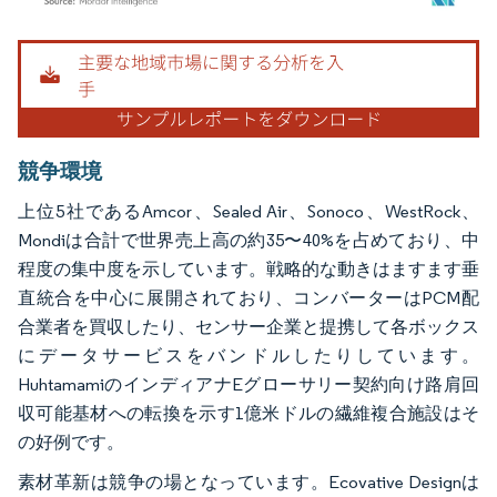
画像 © Mordor Intelligence。再利用にはCC BY 4.0の表示が必要です。
競争環境
上位5社であるAmcor、Sealed Air、Sonoco、WestRock、
Mondiは合計で世界売上高の約35〜40%を占めており、中
程度の集中度を示しています。戦略的な動きはますます垂
直統合を中心に展開されており、コンバーターはPCM配
合業者を買収したり、センサー企業と提携して各ボックス
にデータサービスをバンドルしたりしています。
HuhtamamiのインディアナEグローサリー契約向け路肩回
収可能基材への転換を示す1億米ドルの繊維複合施設はそ
の好例です。
素材革新は競争の場となっています。Ecovative Designは