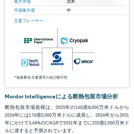
最大市場
北米
市場集中度
中
画像 © Mordor Intelligence。再利用にはCC BY 4.0の表示が必要です。
主要プレーヤー
*免責事項:主要選手の並び順不同
Mordor Intelligenceによる断熱包装市場分析
断熱包装市場規模は、2025年の165億8,000万米ドルから
2026年には176億5,000万米ドルに成長し、2026年から2031
年にかけて5.64%のCAGRで2031年までに232億2,000万米ド
ルに達すると予測されています。