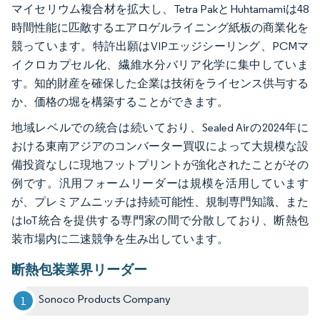
マイセリウム複合材を拡大し、Tetra PakとHuhtamamiは48
時間性能に匹敵するエアロゲルライニング紙板の商業化を
競っています。特許出願はVIPエッジシーリング、PCMマ
イクロカプセル化、繊維水分バリア化学に集中していま
す。知的財産を確保した企業は技術をライセンス供与する
か、価格の堀を構築することができます。
地域レベルでの統合は続いており、Sealed Airの2024年に
おける東南アジアのコンバーター買収によって大規模な設
備投資なしに現地フットプリントが強化されたことがその
例です。汎用フォームリーダーは規模を活用しています
が、プレミアムニッチは持続可能性、規制専門知識、また
はIoT統合を提供する専門家の間で分散しており、断熱包
装市場内に二速競争を生み出しています。
断熱包装業界リーダー
Sonoco Products Company