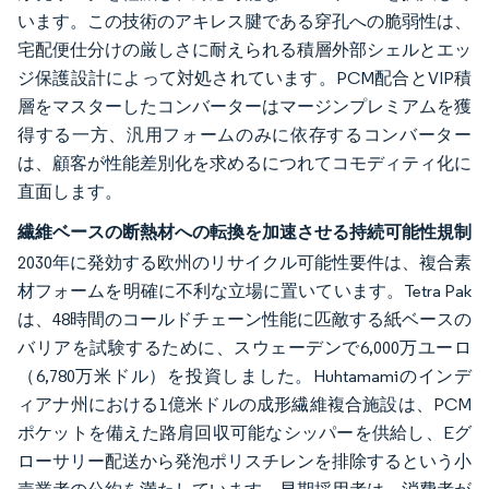
います。この技術のアキレス腱である穿孔への脆弱性は、
宅配便仕分けの厳しさに耐えられる積層外部シェルとエッ
ジ保護設計によって対処されています。PCM配合とVIP積
層をマスターしたコンバーターはマージンプレミアムを獲
得する一方、汎用フォームのみに依存するコンバーター
は、顧客が性能差別化を求めるにつれてコモディティ化に
直面します。
繊維ベースの断熱材への転換を加速させる持続可能性規制
2030年に発効する欧州のリサイクル可能性要件は、複合素
材フォームを明確に不利な立場に置いています。Tetra Pak
は、48時間のコールドチェーン性能に匹敵する紙ベースの
バリアを試験するために、スウェーデンで6,000万ユーロ
（6,780万米ドル）を投資しました。Huhtamamiのインデ
ィアナ州における1億米ドルの成形繊維複合施設は、PCM
ポケットを備えた路肩回収可能なシッパーを供給し、Eグ
ローサリー配送から発泡ポリスチレンを排除するという小