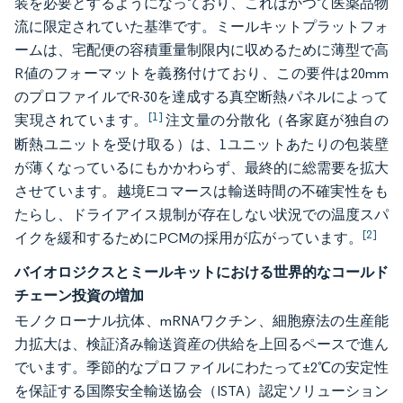
装を必要とするようになっており、これはかつて医薬品物
流に限定されていた基準です。ミールキットプラットフォ
ームは、宅配便の容積重量制限内に収めるために薄型で高
R値のフォーマットを義務付けており、この要件は20mm
のプロファイルでR-30を達成する真空断熱パネルによって
[1]
実現されています。
注文量の分散化（各家庭が独自の
断熱ユニットを受け取る）は、1ユニットあたりの包装壁
が薄くなっているにもかかわらず、最終的に総需要を拡大
させています。越境Eコマースは輸送時間の不確実性をも
たらし、ドライアイス規制が存在しない状況での温度スパ
[2]
イクを緩和するためにPCMの採用が広がっています。
バイオロジクスとミールキットにおける世界的なコールド
チェーン投資の増加
モノクローナル抗体、mRNAワクチン、細胞療法の生産能
力拡大は、検証済み輸送資産の供給を上回るペースで進ん
でいます。季節的なプロファイルにわたって±2℃の安定性
を保証する国際安全輸送協会（ISTA）認定ソリューション