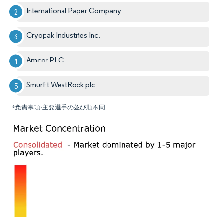
International Paper Company
Cryopak Industries Inc.
Amcor PLC
Smurfit WestRock plc
*免責事項:主要選手の並び順不同