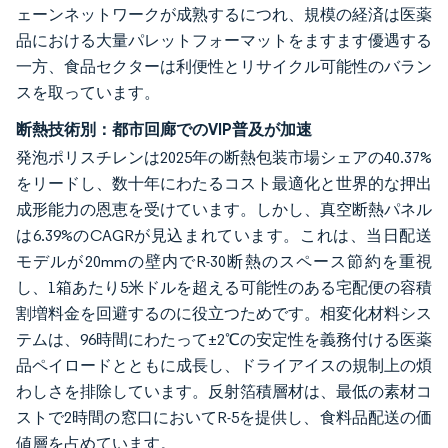
ェーンネットワークが成熟するにつれ、規模の経済は医薬
品における大量パレットフォーマットをますます優遇する
一方、食品セクターは利便性とリサイクル可能性のバラン
スを取っています。
断熱技術別：都市回廊でのVIP普及が加速
発泡ポリスチレンは2025年の断熱包装市場シェアの40.37%
をリードし、数十年にわたるコスト最適化と世界的な押出
成形能力の恩恵を受けています。しかし、真空断熱パネル
は6.39%のCAGRが見込まれています。これは、当日配送
モデルが20mmの壁内でR-30断熱のスペース節約を重視
し、1箱あたり5米ドルを超える可能性のある宅配便の容積
割増料金を回避するのに役立つためです。相変化材料シス
テムは、96時間にわたって±2℃の安定性を義務付ける医薬
品ペイロードとともに成長し、ドライアイスの規制上の煩
わしさを排除しています。反射箔積層材は、最低の素材コ
ストで2時間の窓口においてR-5を提供し、食料品配送の価
値層を占めています。