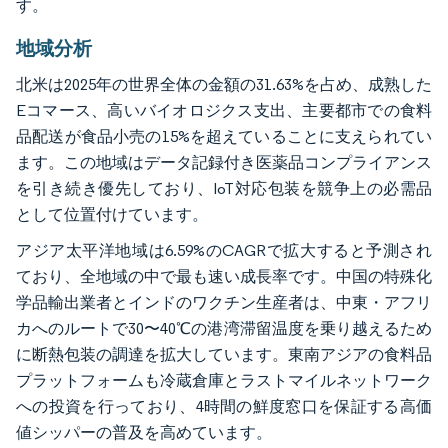
す。
地域分析
北米は2025年の世界全体の金額の31.63%を占め、成熟した
Eコマース、高いバイオロジクス支出、主要都市での食料
品配送が食品小売の15%を超えていることに支えられてい
ます。この地域はデータ記録付き医薬品コンプライアンス
を引き続き優先しており、IoT対応包装を競争上の必需品
として位置付けています。
アジア太平洋地域は6.59%のCAGRで拡大すると予測され
ており、全地域の中で最も速い成長率です。中国の特殊化
学品輸出業者とインドのワクチン生産者は、中東・アフリ
カへのルートで30〜40℃の港湾滞留温度を乗り越えるため
に断熱包装の調達を拡大しています。東南アジアの食料品
プラットフォームも冷蔵倉庫とラストマイルネットワーク
への投資を行っており、4時間の鮮度窓口を保証する高価
値シッパーの普及を高めています。