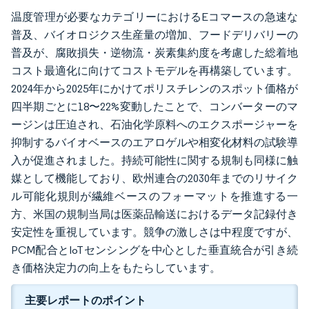
温度管理が必要なカテゴリーにおけるEコマースの急速な
普及、バイオロジクス生産量の増加、フードデリバリーの
普及が、腐敗損失・逆物流・炭素集約度を考慮した総着地
コスト最適化に向けてコストモデルを再構築しています。
2024年から2025年にかけてポリスチレンのスポット価格が
四半期ごとに18〜22%変動したことで、コンバーターのマ
ージンは圧迫され、石油化学原料へのエクスポージャーを
抑制するバイオベースのエアロゲルや相変化材料の試験導
入が促進されました。持続可能性に関する規制も同様に触
媒として機能しており、欧州連合の2030年までのリサイク
ル可能化規則が繊維ベースのフォーマットを推進する一
方、米国の規制当局は医薬品輸送におけるデータ記録付き
安定性を重視しています。競争の激しさは中程度ですが、
PCM配合とIoTセンシングを中心とした垂直統合が引き続
き価格決定力の向上をもたらしています。
主要レポートのポイント