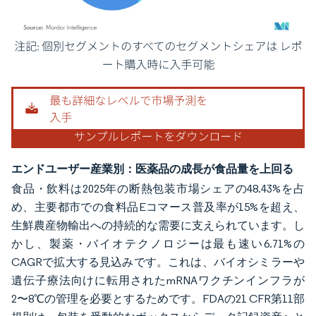
画像 © Mordor Intelligence。再利用にはCC BY 4.0の表示が必要です。
エンドユーザー産業別：医薬品の成長が食品量を上回る
食品・飲料は2025年の断熱包装市場シェアの48.43%を占
め、主要都市での食料品Eコマース普及率が15%を超え、
生鮮農産物輸出への持続的な需要に支えられています。し
かし、製薬・バイオテクノロジーは最も速い6.71%の
CAGRで拡大する見込みです。これは、バイオシミラーや
遺伝子療法向けに転用されたmRNAワクチンインフラが
2〜8℃の管理を必要とするためです。FDAの21 CFR第11部