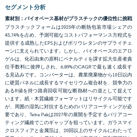
セグメント分析
素材別：バイオベース基材がプラスチックの優位性に挑戦
プラスチックフォームは2025年の断熱包装市場シェアの
45.74%を占め、予測可能なコストパフォーマンス方程式を
提供する成熟したEPSおよびポリウレタンのサプライチェ
ーンに支えられています。しかし、バイオベースのエアロ
ゲルは、化石由来の原料にペナルティを課す拡大生産者責
任手数料に後押しされ、6.89%のCAGRで最も速く成長す
る見込みです。コンバーターは、農業廃棄物から10日以内
に硬質パネルに成長するマイセリウム複合材を、競争力の
あるR値を持つ路肩回収可能な断熱材への道として捉えて
います。紙・木質繊維フォーマットはリサイクル可能です
が、周囲の湿気に対抗するためのバリアコーティングが必
要であり、Tetra Pakは2027年の展開を予定するバリアコー
ティング繊維でこのギャップを狙っています。ガラスマイ
クロスフィアと金属箔は、20回以上のサイクルにわたって