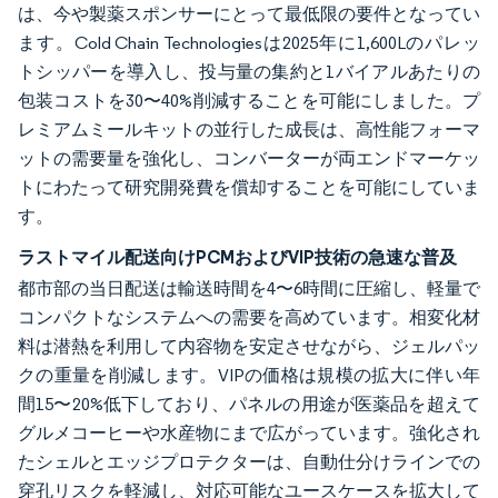
は、今や製薬スポンサーにとって最低限の要件となってい
ます。Cold Chain Technologiesは2025年に1,600Lのパレッ
トシッパーを導入し、投与量の集約と1バイアルあたりの
包装コストを30〜40%削減することを可能にしました。プ
レミアムミールキットの並行した成長は、高性能フォーマ
ットの需要量を強化し、コンバーターが両エンドマーケッ
トにわたって研究開発費を償却することを可能にしていま
す。
ラストマイル配送向けPCMおよびVIP技術の急速な普及
都市部の当日配送は輸送時間を4〜6時間に圧縮し、軽量で
コンパクトなシステムへの需要を高めています。相変化材
料は潜熱を利用して内容物を安定させながら、ジェルパッ
クの重量を削減します。VIPの価格は規模の拡大に伴い年
間15〜20%低下しており、パネルの用途が医薬品を超えて
グルメコーヒーや水産物にまで広がっています。強化され
たシェルとエッジプロテクターは、自動仕分けラインでの
穿孔リスクを軽減し、対応可能なユースケースを拡大して