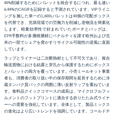
40%削減するためにパレットを統合するにつれ、最も速い
6.44%のCAGRを記録すると予測されています。VIPライニ
ングを施した単一の1,600Lパレットは40個の宅配ボックス
を代替でき、充填現場での労働力を削減し逆物流を簡素化
します。軽量効率性で好まれていたポーチとバッグは、
EPR手数料が多層積層材にペナルティを課す欧州および北
米の一部でシェアを脅かすリサイクル可能性の逆風に直面
しています。
ラップとライナーは二次断熱材として不可欠であり、複合
輸送貨物における結露と穿孔から保護するためにボックス
とパレットの両方を覆っています。小売ミールキット事業
者も、消費者の取り扱い中の保存期間を延長するために冷
蔵タンパク質パックの周囲に薄い反射ラップを重ねていま
す。食料品クイックコマースの成長は、マイクロフルフィ
ルメントのフットプリントに適合する折りたたみ式ライナ
ーへの需要を強化しています。全体として、製品ミックス
の進化はより広いトレンドを強調しています。コールドチ