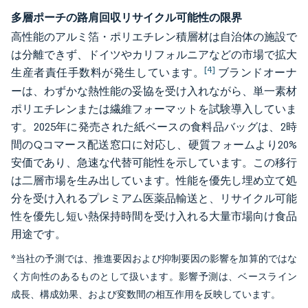
多層ポーチの路肩回収リサイクル可能性の限界
高性能のアルミ箔・ポリエチレン積層材は自治体の施設で
は分離できず、ドイツやカリフォルニアなどの市場で拡大
[4]
生産者責任手数料が発生しています。
ブランドオーナ
ーは、わずかな熱性能の妥協を受け入れながら、単一素材
ポリエチレンまたは繊維フォーマットを試験導入していま
す。2025年に発売された紙ベースの食料品バッグは、2時
間のQコマース配送窓口に対応し、硬質フォームより20%
安価であり、急速な代替可能性を示しています。この移行
は二層市場を生み出しています。性能を優先し埋め立て処
分を受け入れるプレミアム医薬品輸送と、リサイクル可能
性を優先し短い熱保持時間を受け入れる大量市場向け食品
用途です。
*当社の予測では、推進要因および抑制要因の影響を加算的ではな
く方向性のあるものとして扱います。影響予測は、ベースライン
成長、構成効果、および変数間の相互作用を反映しています。