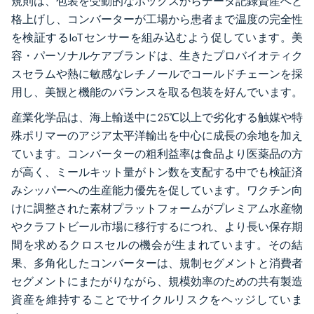
規則は、包装を受動的なボックスからデータ記録資産へと
格上げし、コンバーターが工場から患者まで温度の完全性
を検証するIoTセンサーを組み込むよう促しています。美
容・パーソナルケアブランドは、生きたプロバイオティク
スセラムや熱に敏感なレチノールでコールドチェーンを採
用し、美観と機能のバランスを取る包装を好んでいます。
産業化学品は、海上輸送中に25℃以上で劣化する触媒や特
殊ポリマーのアジア太平洋輸出を中心に成長の余地を加え
ています。コンバーターの粗利益率は食品より医薬品の方
が高く、ミールキット量がトン数を支配する中でも検証済
みシッパーへの生産能力優先を促しています。ワクチン向
けに調整された素材プラットフォームがプレミアム水産物
やクラフトビール市場に移行するにつれ、より長い保存期
間を求めるクロスセルの機会が生まれています。その結
果、多角化したコンバーターは、規制セグメントと消費者
セグメントにまたがりながら、規模効率のための共有製造
資産を維持することでサイクルリスクをヘッジしていま