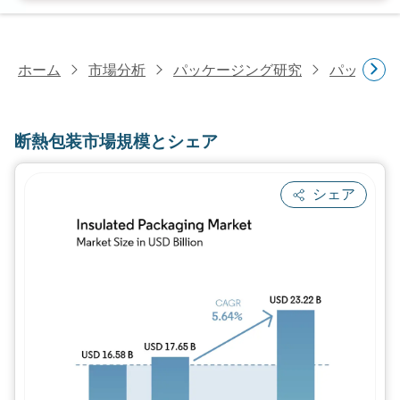
ホーム
市場分析
パッケージング研究
パッケー
断熱包装市場規模とシェア
シェア
画像 © Mordor Intelligence。再利用に