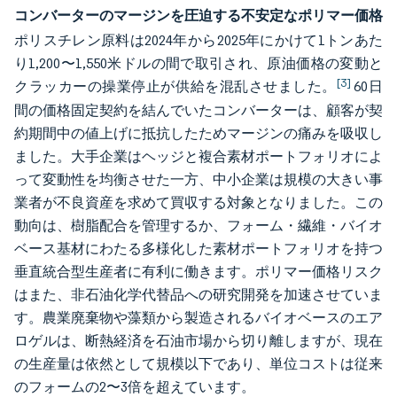
コンバーターのマージンを圧迫する不安定なポリマー価格
ポリスチレン原料は2024年から2025年にかけて1トンあた
り1,200〜1,550米ドルの間で取引され、原油価格の変動と
[3]
クラッカーの操業停止が供給を混乱させました。
60日
間の価格固定契約を結んでいたコンバーターは、顧客が契
約期間中の値上げに抵抗したためマージンの痛みを吸収し
ました。大手企業はヘッジと複合素材ポートフォリオによ
って変動性を均衡させた一方、中小企業は規模の大きい事
業者が不良資産を求めて買収する対象となりました。この
動向は、樹脂配合を管理するか、フォーム・繊維・バイオ
ベース基材にわたる多様化した素材ポートフォリオを持つ
垂直統合型生産者に有利に働きます。ポリマー価格リスク
はまた、非石油化学代替品への研究開発を加速させていま
す。農業廃棄物や藻類から製造されるバイオベースのエア
ロゲルは、断熱経済を石油市場から切り離しますが、現在
の生産量は依然として規模以下であり、単位コストは従来
のフォームの2〜3倍を超えています。