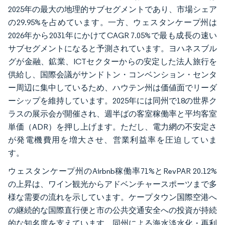
2025年の最大の地理的サブセグメントであり、市場シェア
の29.95%を占めています。一方、ウェスタンケープ州は
2026年から2031年にかけてCAGR 7.05%で最も成長の速い
サブセグメントになると予測されています。ヨハネスブル
グが金融、鉱業、ICTセクターからの安定した法人旅行を
供給し、国際会議がサンドトン・コンベンション・センタ
ー周辺に集中しているため、ハウテン州は価値面でリーダ
ーシップを維持しています。2025年には同州で18の世界ク
ラスの展示会が開催され、週半ばの客室稼働率と平均客室
単価（ADR）を押し上げます。ただし、電力網の不安定さ
が発電機費用を増大させ、営業利益率を圧迫していま
す。
ウェスタンケープ州のAirbnb稼働率71%とRevPAR 20.12%
の上昇は、ワイン観光からアドベンチャースポーツまで多
様な需要の流れを示しています。ケープタウン国際空港へ
の継続的な国際直行便と市の公共交通安全への投資が持続
的な知名度を支えています。同州による海水淡水化・再利