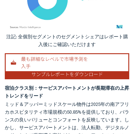
注記: 全個別セグメントのセグメントシェアはレポート購
画像 © Mordor Intelligence。再利用にはCC BY 4.0の表示が必要です。
入後にご確認いただけます
宿泊クラス別：サービスアパートメントが長期滞在の上昇
トレンドをリード
ミッド＆アッパーミッドスケール物件は2025年の南アフリ
カホスピタリティ市場規模の50.85%を提供しており、バラ
ンスの良いバリューとコンフォートを反映しています。し
かし、サービスアパートメントは、法人転勤、デジタルノ