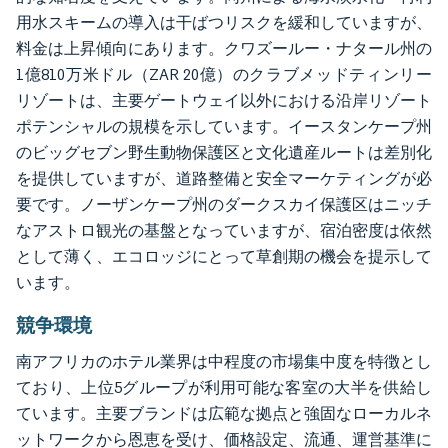
用水スキームの導入は干ばつリスクを緩和していますが、
料金は上昇傾向にあります。クワズールー・ナタール州の
1億810万米ドル（ZAR 20億）のクラブメッドティンリー
リゾートは、主要ゲートウェイ以外における沿岸リゾート
ポテンシャルの規模を示しています。イースタンケープ州
のビッグセブン野生動物保護区と文化遺産ルートは差別化
を提供していますが、道路整備と安全マーケティングが必
要です。ノーザンケープ州のダークスカイ保護区はニッチ
なアストロ観光の基盤となっていますが、宿泊密度は依然
として薄く、エコロッジにとって草創期の機会を提示して
います。
競争環境
南アフリカのホテル業界は中程度の市場集中度を特徴とし
ており、上位5グループが利用可能な客室の大半を供給し
ています。主要ブランドは広範な拠点と強固なローカルネ
ットワークから恩恵を受け、価格設定、流通、運営基準に