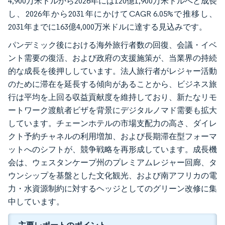
4,900万米ドルから2026年には120億1,900万米ドルへと成長
し、2026年から2031年にかけてCAGR 6.05%で推移し、
2031年までに163億4,000万米ドルに達する見込みです。
パンデミック後における海外旅行者数の回復、会議・イベ
ント需要の復活、および政府の支援施策が、当業界の持続
的な成長を後押ししています。法人旅行者がレジャー活動
のために滞在を延長する傾向があることから、ビジネス旅
行は平均を上回る収益貢献度を維持しており、新たなリモ
ートワーク渡航者ビザを背景にデジタルノマド需要も拡大
しています。チェーンホテルの市場支配力の高さ、ダイレ
クト予約チャネルの利用増加、および長期滞在型フォーマ
ットへのシフトが、競争戦略を再形成しています。成長機
会は、ウェスタンケープ州のプレミアムレジャー回廊、タ
ウンシップを基盤とした文化観光、および南アフリカの電
力・水資源制約に対するヘッジとしてのグリーン改修に集
中しています。