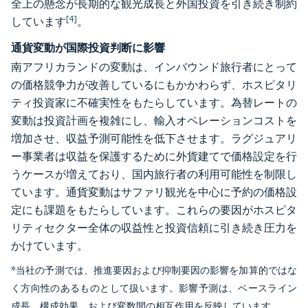
全上の懸念が長期的な観光成長と外国投資を引き続き制約
[4]
しています
。
通貨変動が国際投資判断に影響
南アフリカランドの変動は、インバウンド旅行者にとって
の価格競争力が改善しているにもかかわらず、ホスピタリ
ティ投資家に不確実性をもたらしています。為替レートの
変動は投資計画を複雑にし、輸入オペレーションコストを
増加させ、収益予測可能性を低下させます。ラグジュアリ
ー事業者は収益を保護するために外貨建てで価格設定を行
うケースが増えており、国内旅行者の利用可能性を制限し
ています。通貨変動はサファリ観光を中心に予約の価格設
定にも課題をもたらしています。これらの要因がホスピタ
リティセクター全体の収益性と投資信頼に引き続き圧力を
かけています。
*当社の予測では、推進要因および抑制要因の影響を加算的ではな
く方向性のあるものとして扱います。影響予測は、ベースライン
成長、構成効果、および変数間の相互作用を反映しています。