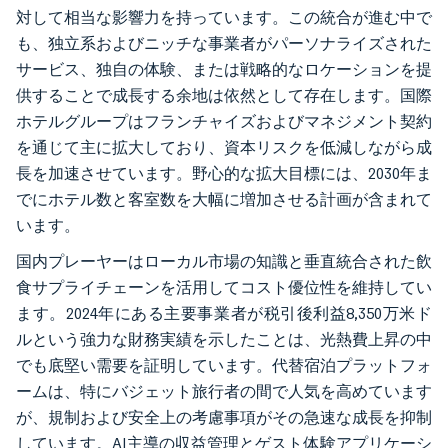
対して相当な影響力を持っています。この統合が進む中で
も、独立系およびニッチな事業者がパーソナライズされた
サービス、独自の体験、または戦略的なロケーションを提
供することで成長する余地は依然として存在します。国際
ホテルグループはフランチャイズおよびマネジメント契約
を通じて主に拡大しており、資本リスクを低減しながら成
長を加速させています。野心的な拡大目標には、2030年ま
でにホテル数と客室数を大幅に増加させる計画が含まれて
います。
国内プレーヤーはローカル市場の知識と垂直統合された飲
食サプライチェーンを活用してコスト優位性を維持してい
ます。2024年にある主要事業者が税引後利益8,350万米ド
ルという強力な財務実績を示したことは、光熱費上昇の中
でも底堅い需要を証明しています。代替宿泊プラットフォ
ームは、特にバジェット旅行者の間で人気を高めています
が、規制および安全上の考慮事項がその急速な成長を抑制
しています。AI主導の収益管理とゲスト体験アプリケーシ