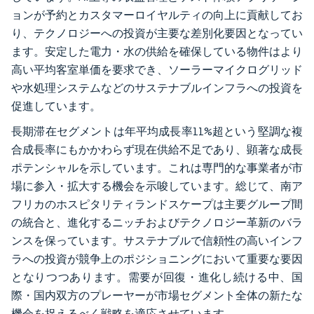
ョンが予約とカスタマーロイヤルティの向上に貢献してお
り、テクノロジーへの投資が主要な差別化要因となってい
ます。安定した電力・水の供給を確保している物件はより
高い平均客室単価を要求でき、ソーラーマイクログリッド
や水処理システムなどのサステナブルインフラへの投資を
促進しています。
長期滞在セグメントは年平均成長率11%超という堅調な複
合成長率にもかかわらず現在供給不足であり、顕著な成長
ポテンシャルを示しています。これは専門的な事業者が市
場に参入・拡大する機会を示唆しています。総じて、南ア
フリカのホスピタリティランドスケープは主要グループ間
の統合と、進化するニッチおよびテクノロジー革新のバラ
ンスを保っています。サステナブルで信頼性の高いインフ
ラへの投資が競争上のポジショニングにおいて重要な要因
となりつつあります。需要が回復・進化し続ける中、国
際・国内双方のプレーヤーが市場セグメント全体の新たな
機会を捉えるべく戦略を適応させています。