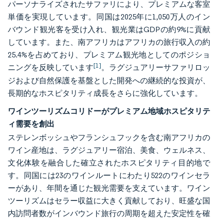
パーソナライズされたサファリにより、プレミアムな客室
単価を実現しています。同国は2025年に1,050万人のイン
バウンド観光客を受け入れ、観光業はGDPの約9%に貢献
しています。また、南アフリカはアフリカの旅行収入の約
25.4%を占めており、プレミアム観光地としてのポジショ
[1]
ニングを反映しています
。ラグジュアリーサファリロッ
ジおよび自然保護を基盤とした開発への継続的な投資が、
長期的なホスピタリティ成長をさらに強化しています。
ワインツーリズムコリドーがプレミアム地域ホスピタリテ
ィ需要を創出
ステレンボッシュやフランシュフックを含む南アフリカの
ワイン産地は、ラグジュアリー宿泊、美食、ウェルネス、
文化体験を融合した確立されたホスピタリティ目的地で
す。同国には23のワインルートにわたり522のワインセラ
ーがあり、年間を通じた観光需要を支えています。ワイン
ツーリズムはセラー収益に大きく貢献しており、旺盛な国
内訪問者数がインバウンド旅行の周期を超えた安定性を確