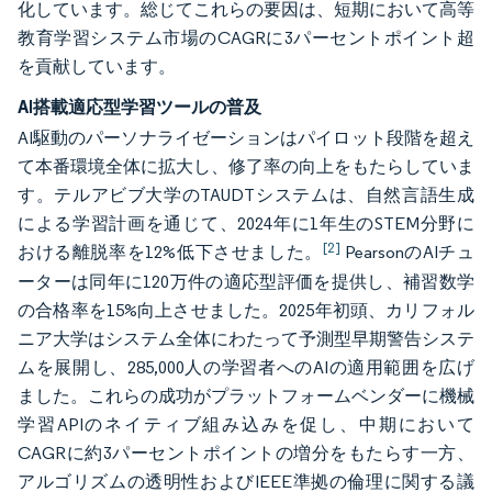
化しています。総じてこれらの要因は、短期において高等
教育学習システム市場のCAGRに3パーセントポイント超
を貢献しています。
AI搭載適応型学習ツールの普及
AI駆動のパーソナライゼーションはパイロット段階を超え
て本番環境全体に拡大し、修了率の向上をもたらしていま
す。テルアビブ大学のTAUDTシステムは、自然言語生成
による学習計画を通じて、2024年に1年生のSTEM分野に
[2]
おける離脱率を12%低下させました。
PearsonのAIチュ
ーターは同年に120万件の適応型評価を提供し、補習数学
の合格率を15%向上させました。2025年初頭、カリフォル
ニア大学はシステム全体にわたって予測型早期警告システ
ムを展開し、285,000人の学習者へのAIの適用範囲を広げ
ました。これらの成功がプラットフォームベンダーに機械
学習APIのネイティブ組み込みを促し、中期において
CAGRに約3パーセントポイントの増分をもたらす一方、
アルゴリズムの透明性およびIEEE準拠の倫理に関する議