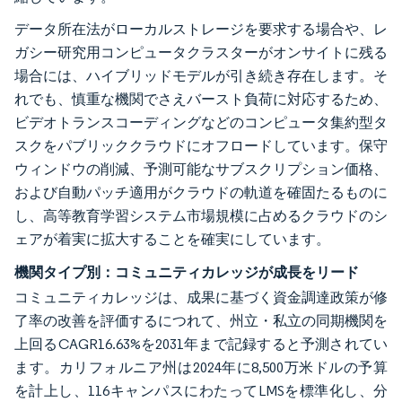
データ所在法がローカルストレージを要求する場合や、レ
ガシー研究用コンピュータクラスターがオンサイトに残る
場合には、ハイブリッドモデルが引き続き存在します。そ
れでも、慎重な機関でさえバースト負荷に対応するため、
ビデオトランスコーディングなどのコンピュータ集約型タ
スクをパブリッククラウドにオフロードしています。保守
ウィンドウの削減、予測可能なサブスクリプション価格、
および自動パッチ適用がクラウドの軌道を確固たるものに
し、高等教育学習システム市場規模に占めるクラウドのシ
ェアが着実に拡大することを確実にしています。
機関タイプ別：コミュニティカレッジが成長をリード
コミュニティカレッジは、成果に基づく資金調達政策が修
了率の改善を評価するにつれて、州立・私立の同期機関を
上回るCAGR16.63%を2031年まで記録すると予測されてい
ます。カリフォルニア州は2024年に8,500万米ドルの予算
を計上し、116キャンパスにわたってLMSを標準化し、分