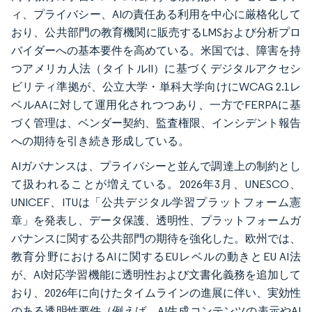
ィ、プライバシー、AIの責任ある利用を中心に厳格化して
おり、公共部門の教育機関に販売するLMSおよび分析プロ
バイダーへの基本要件を高めている。米国では、障害を持
つアメリカ人法（タイトルII）に基づくデジタルアクセシ
ビリティ準拠が、公立大学・単科大学向けにWCAG 2.1レ
ベルAAに対して運用化されつつあり、一方でFERPAに基
づく管理は、ベンダー契約、監査権限、インシデント報告
への期待を引き続き形成している。
AIガバナンスは、プライバシーと並んで調達上の制約とし
て扱われることが増えている。2026年3月、UNESCO、
UNICEF、ITUは「公共デジタル学習プラットフォーム憲
章」を発表し、データ保護、透明性、プラットフォームガ
バナンスに関する公共部門の期待を強化した。欧州では、
教育分野におけるAIに関するEUレベルの動きとEU AI法
が、AI対応学習機能に透明性および文書化義務を追加して
おり、2026年に向けたタイムラインの進展に伴い、実効性
のある透明性要件（例えば、AI生成コンテンツの表示やAI