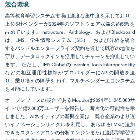
競合環境
高等教育学習システム市場は適度な集中度を示しており、
上位5社ベンダーが2024年のソフトウェア収益の約55%を
占めています。Instructure、Anthology、およびBlackboard
は、LMS、学生情報システム（SIS）、および分析を統合
するバンドルエンタープライズ契約を通じて既存の地位を
守り、データロックインを活用してチャーンを抑止してい
ます。ただし、IMS GlobalのLearning Tools Interoperability
などの相互運用性標準がプロバイダーにAPIの開放を迫
り、乗り換えの障壁を下げ、マルチベンダーエコシステム
を可能にしています。
オープンソースの競合であるMoodleは2024年に245,000サ
イトで4億2,000万ユーザーを報告し、断片化の可能性を示
しました。AIネイティブの新興企業は、既存企業のより遅
いイノベーションサイクルを利用し、あらゆるLMSに追加
できるスタンドアロンの分析エンジンまたは適応型学習エ