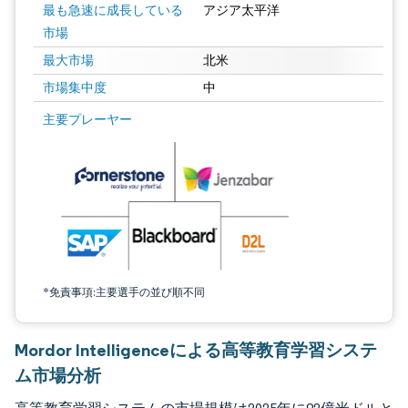
最も急速に成長している
アジア太平洋
市場
最大市場
北米
市場集中度
中
画像 © Mordor Intelligence。再利用にはCC BY 4.0の表示が必要です。
主要プレーヤー
*免責事項:主要選手の並び順不同
Mordor Intelligenceによる高等教育学習システ
ム市場分析