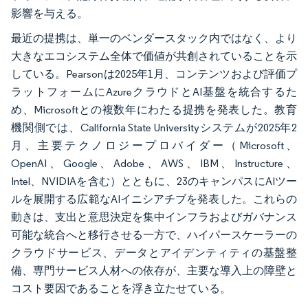
影響を与える。
最近の提携は、単一のベンダースタック内ではなく、より
大きなエコシステム全体で価値が共創されていることを示
している。Pearsonは2025年1月、コンテンツおよび評価プ
ラットフォームにAzureクラウドとAI基盤を統合するた
め、Microsoftとの複数年にわたる提携を発表した。教育
機関側では、California State Universityシステムが2025年2
月、主要テクノロジープロバイダー（Microsoft、
OpenAI、Google、Adobe、AWS、IBM、Instructure、
Intel、NVIDIAを含む）とともに、23のキャンパスにAIツー
ルを展開する広範なAIイニシアチブを発表した。これらの
動きは、支出と意思決定を集中インフラおよびガバナンス
可能な統合へと移行させる一方で、ハイパースケーラーの
クラウドサービス、データとアイデンティティの基盤整
備、専門サービス人材への依存が、主要な導入上の障壁と
コスト要因であることを浮き立たせている。