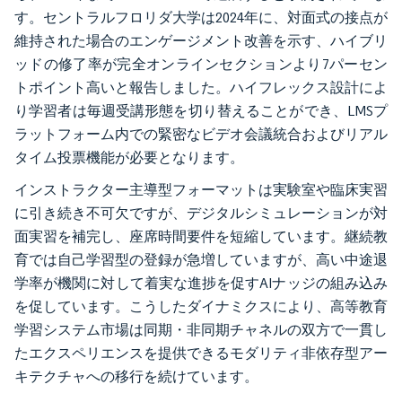
す。セントラルフロリダ大学は2024年に、対面式の接点が
維持された場合のエンゲージメント改善を示す、ハイブリ
ッドの修了率が完全オンラインセクションより7パーセン
トポイント高いと報告しました。ハイフレックス設計によ
り学習者は毎週受講形態を切り替えることができ、LMSプ
ラットフォーム内での緊密なビデオ会議統合およびリアル
タイム投票機能が必要となります。
インストラクター主導型フォーマットは実験室や臨床実習
に引き続き不可欠ですが、デジタルシミュレーションが対
面実習を補完し、座席時間要件を短縮しています。継続教
育では自己学習型の登録が急増していますが、高い中途退
学率が機関に対して着実な進捗を促すAIナッジの組み込み
を促しています。こうしたダイナミクスにより、高等教育
学習システム市場は同期・非同期チャネルの双方で一貫し
たエクスペリエンスを提供できるモダリティ非依存型アー
キテクチャへの移行を続けています。