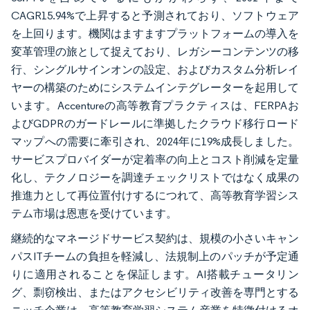
CAGR15.94%で上昇すると予測されており、ソフトウェア
を上回ります。機関はますますプラットフォームの導入を
変革管理の旅として捉えており、レガシーコンテンツの移
行、シングルサインオンの設定、およびカスタム分析レイ
ヤーの構築のためにシステムインテグレーターを起用して
います。Accentureの高等教育プラクティスは、FERPAお
よびGDPRのガードレールに準拠したクラウド移行ロード
マップへの需要に牽引され、2024年に19%成長しました。
サービスプロバイダーが定着率の向上とコスト削減を定量
化し、テクノロジーを調達チェックリストではなく成果の
推進力として再位置付けするにつれて、高等教育学習シス
テム市場は恩恵を受けています。
継続的なマネージドサービス契約は、規模の小さいキャン
パスITチームの負担を軽減し、法規制上のパッチが予定通
りに適用されることを保証します。AI搭載チュータリン
グ、剽窃検出、またはアクセシビリティ改善を専門とする