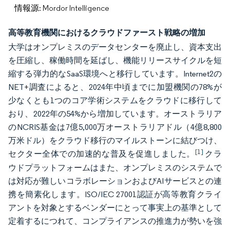
情報源: Mordor Intelligence
高等教育機関におけるクラウドファースト戦略の増加
大学はオンプレミスのデータセンターを廃止し、資本支出
を圧縮し、稼働時間を延ばし、機能リリースサイクルを短
縮する弾力的なSaaS環境へと移行しています。Internet2の
NET+調査によると、2024年中頃までに加盟機関の78%が
少なくとも1つのコア学術システムをクラウドに移行して
おり、2022年の54%から増加しています。オーストラリア
のNCRIS基金は7億5,000万オーストラリアドル（4億8,800
万米ドル）をクラウド移行のマイルストーンに結びつけ、
[1]
セクター全体での加速的な普及を促進しました。
クラ
ウドプラットフォームはまた、オンプレミスのシステムで
は対応が難しいコラボレーションおよびAIサービスとの連
携を簡素化します。ISO/IEC 27001認証が高等教育クライ
アントを対象とするベンダーにとって事実上の基準として
定着するにつれて、コンプライアンスの推進力が勢いを強