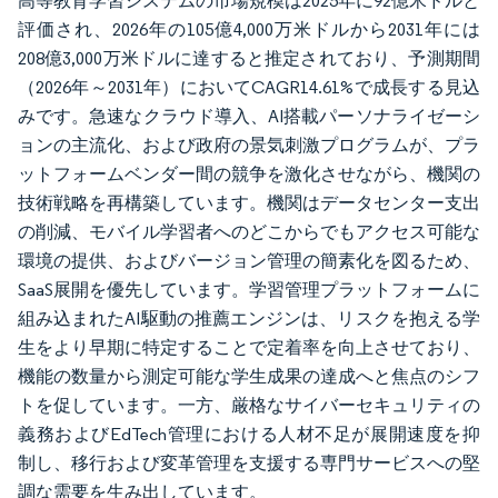
高等教育学習システムの市場規模は2025年に92億米ドルと
評価され、2026年の105億4,000万米ドルから2031年には
208億3,000万米ドルに達すると推定されており、予測期間
（2026年～2031年）においてCAGR14.61%で成長する見込
みです。急速なクラウド導入、AI搭載パーソナライゼーシ
ョンの主流化、および政府の景気刺激プログラムが、プラ
ットフォームベンダー間の競争を激化させながら、機関の
技術戦略を再構築しています。機関はデータセンター支出
の削減、モバイル学習者へのどこからでもアクセス可能な
環境の提供、およびバージョン管理の簡素化を図るため、
SaaS展開を優先しています。学習管理プラットフォームに
組み込まれたAI駆動の推薦エンジンは、リスクを抱える学
生をより早期に特定することで定着率を向上させており、
機能の数量から測定可能な学生成果の達成へと焦点のシフ
トを促しています。一方、厳格なサイバーセキュリティの
義務およびEdTech管理における人材不足が展開速度を抑
制し、移行および変革管理を支援する専門サービスへの堅
調な需要を生み出しています。