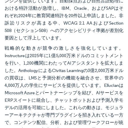
ンジンを提供しています。自動採点および自然言語処理に
おける特許活動が急増し、IBM、Oracle、およびSAPはそ
れぞれ2024年に教育関連特許を20件以上申請しました。非
訴訟リスクが高まる中、WCAG 2.1 AAおよびSection
508（セクション508）へのアクセシビリティ準拠が差別化
要因として浮上しています。
戦略的な動きが競争の激しさを強化しています。
Instructureは2025年に1億5,000万米ドルのコミットメント
を行い、1,200機関にわたってAIアシスタントを拡大しま
した。AnthologyによるCivitas Learningの3億2,000万米ドル
の買収は、LMSと予測分析の機能を融合させ、世界中の
4,000万人の学生にサービスを提供しています。Ellucianは
Microsoft Azureとパートナーシップを結び、AIサービスを
ERPスイートに統合し、チャットボットおよび予測入学モ
デルの活用を可能にしました。これらの動きは、モジュラ
ーアーキテクチャが専門プラグインを招き入れている一方
で、コンテンツ配信、分析、および管理ワークフローが統