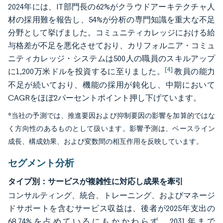
2024年には、IT部門長の62%がクラウドアーキテクチャ人
材の採用難を報告し、54%が分析の専門知識を重大な不足
分野として挙げました。コミュニティカレッジにおける給
与格差が不足を悪化させており、カリフォルニア・コミュ
ニティカレッジ・システムは500人の職員のスキルアップ
[4]
に1,200万米ドルを投資するに至りました。
教員の能力
不足が続いており、機能の採用が鈍化し、中期において
CAGRをほぼ2パーセントポイント押し下げています。
*当社の予測では、推進要因および抑制要因の影響を加算的ではな
く方向性のあるものとして扱います。影響予測は、ベースライン
成長、構成効果、および変数間の相互作用を反映しています。
セグメント分析
タイプ別：サービスが複雑性に対応し成果を牽引
コンサルティング、統合、トレーニング、およびマネージ
ドサポートを含むサービス収益は、後者が2025年支出の
68.74%を占めているにもかかわらず、2031年まで