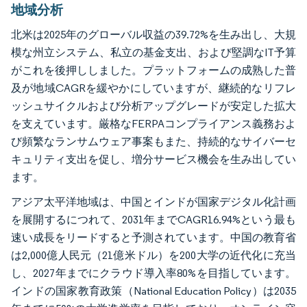
地域分析
北米は2025年のグローバル収益の39.72%を生み出し、大規
模な州立システム、私立の基金支出、および堅調なIT予算
がこれを後押ししました。プラットフォームの成熟した普
及が地域CAGRを緩やかにしていますが、継続的なリフレ
ッシュサイクルおよび分析アップグレードが安定した拡大
を支えています。厳格なFERPAコンプライアンス義務およ
び頻繁なランサムウェア事案もまた、持続的なサイバーセ
キュリティ支出を促し、増分サービス機会を生み出してい
ます。
アジア太平洋地域は、中国とインドが国家デジタル化計画
を展開するにつれて、2031年までCAGR16.94%という最も
速い成長をリードすると予測されています。中国の教育省
は2,000億人民元（21億米ドル）を200大学の近代化に充当
し、2027年までにクラウド導入率80%を目指しています。
インドの国家教育政策（National Education Policy）は2035