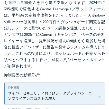
を追跡し早期介入を行う際の支援となります。2024年に
385機関で稼働するCivitas Learningのプラットフォーム
[3]
は、平均8%の定着率改善をもたらしました。
Anthology
のIlluminateは同年に4,200万件のダッシュボード閲覧を記
録し、データに基づいたペース調整を促進しました。ミシ
ガン大学は2025年にCanvas（キャンバス）ベースの分析
レイヤーを追加し、提出状況が過去の傾向から逸脱した場
合に担当アドバイザーに警告を発するシステムを導入しま
した。これらの投資により、ダッシュボードが任意から必
須へとシフトするに伴い、成長に約2パーセントポイント
が加算されます。
抑制要因の影響分析
*
サイバーセキュリティおよびデータプライバシーコ
ンプライアンスコストの増大