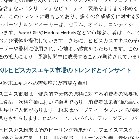
りを抑える効果があるため、ヘアマスクやリーブインコンディ
を含まない「クリーン」なビューティー製品をますます求める
め、このトレンドに適合しており、多くの合成成分に対する
・パーソナルケアメーカーは、セラム、オイル、コンディショ
ます。Veda OilsやMadura Herbalsなどの市場参
および液体を提供しています。さらに、ヒビスカスエキスのそ
ーザーや香料に使用され、心地よい感覚をもたらします。この
途の拡大により、予測期間中に成長することが期待されていま
バルヒビスカスエキス市場のトレンドとインサイト
ス粉末エキスへの需要増加が市場を牽引
スエキス市場は、健康的で天然の原料に対する消費者の需要拡
に食品・飲料産業において顕著であり、消費者は栄養価の高い
世界中で人気があります。粉末はハーブティーやブレンドの製
色をもたらします。他のハーブ、スパイス、フルーツフレーバ
ヒビスカス粉末はそのピーリング効果から、フェイスマスク、
シ酸の高含有量により、肌の保湿、肌トーンの改善、老化の兆