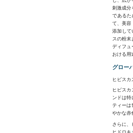
し、広が
刺激成分
であるた
て、美容
添加してい
スの粉末
ディフュ
おける用
グロー
ヒビスカ
ヒビスカ
ンドは特
ティーは
やかな赤
さらに、
ヒドロキ