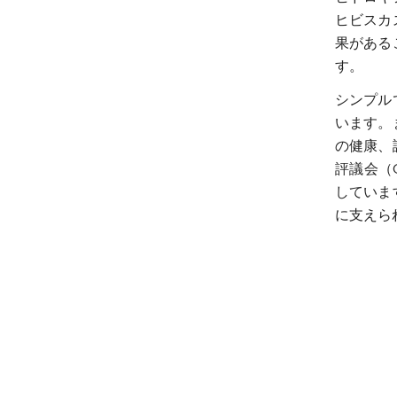
ヒビスカ
果がある
す。
シンプル
います。
の健康、
評議会（Co
していま
に支えら