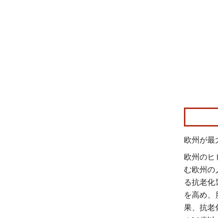
画像 © Mo
欧州が最
欧州のヒ
む欧州の
る抗老化
を高め、
果、抗老