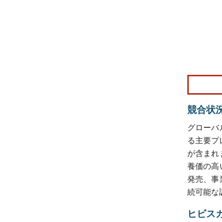
画像 © Mo
競合状
グローバ
る主要プレーヤ
が含まれ
養価の高
発売、事
続可能な
ヒビス