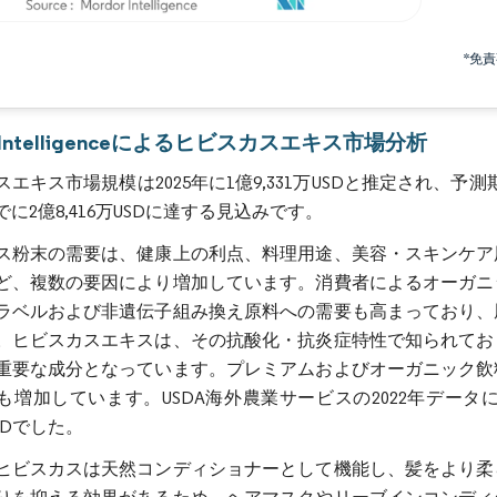
画像 © Mordor Intelligence。再利用にはCC BY 4.0の表示が必要です。
*免
r Intelligenceによるヒビスカスエキス市場分析
エキス市場規模は2025年に1億9,331万USDと推定され、予測期間
までに2億8,416万USDに達する見込みです。
ス粉末の需要は、健康上の利点、料理用途、美容・スキンケア
ど、複数の要因により増加しています。消費者によるオーガニ
ラベルおよび非遺伝子組み換え原料への需要も高まっており、
。ヒビスカスエキスは、その抗酸化・抗炎症特性で知られてお
重要な成分となっています。プレミアムおよびオーガニック飲
も増加しています。USDA海外農業サービスの2022年デー
USDでした。
ヒビスカスは天然コンディショナーとして機能し、髪をより柔