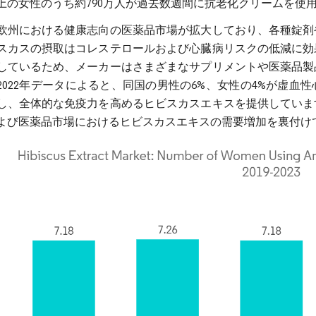
以上の女性のうち約790万人が過去数週間に抗老化クリームを使
欧州における健康志向の医薬品市場が拡大しており、各種錠剤
スカスの摂取はコレステロールおよび心臓病リスクの低減に効
しているため、メーカーはさまざまなサプリメントや医薬品製
2022年データによると、同国の男性の6%、女性の4%が虚血性心
し、全体的な免疫力を高めるヒビスカスエキスを提供していま
よび医薬品市場におけるヒビスカスエキスの需要増加を裏付け