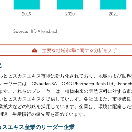
rdor Intelligence。再利用にはCC BY 4.0の表示が必要です。
況
ルヒビスカスエキス市場は断片化されており、地域および世界
ーには、Givaudan SA、OBG Pharmaceuticals Ltd、Fengchen 
ます。これらのプレーヤーは、植物由来の天然原料に対する市
いヒビスカスエキスを提供しています。各社はまた、市場成長
業拡大などの戦略を採用しています。企業は、環境に配慮した
調達・生産慣行の優先度を高めています。
カスエキス産業のリーダー企業