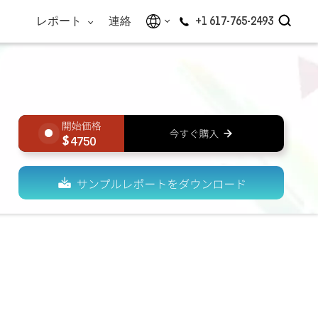
レポート
連絡
+1 617-765-2493
4750