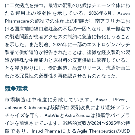
に二次拠点を持つ。最近の混乱の兆候はチェーン全体にわ
たる運用上の脆弱性を示している。2026年6月、Aspen
Pharmacareの施設での生産上の問題が、南アフリカにお
ける国庫補助経口避妊薬の不足の一因となり、単一拠点で
の製造問題が患者アクセスの制約に急速に転化しうること
を示した。また別途、2026年に一部のエストロゲンパッチ
製品で供給逼迫が報告されたことは、複雑な経皮製剤の製
造が特殊な生産能力と原材料の安定供給に依存しているこ
とを浮き彫りにし、受託製造、品質リリース、流通計画に
わたる冗長性の必要性を再確認させるものとなった。
競争環境
市場構造は中程度に分散しています。Bayer、Pfizer、
Johnson & Johnsonは段階的な製剤改良により避妊フラン
チャイズを守り、AbbVieとAstraZenecaは腫瘍学パイプラ
インを前進させています。戦略的買収が2024〜2025年の特
徴であり、Insud PharmaによるAgile TherapeuticsのUSD