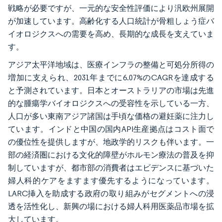
戦略が必要ですが、一元的な安全性評価により汎欧州展開
が加速しています。高齢化する人口統計が骨粗しょう症バ
イオロジクスへの需要を高め、長期的な成長を支えていま
す。
アジア太平洋地域は、医療インフラの整備と可処分所得の
増加に支えられ、2031年までに6.07%のCAGRを達成する
と予測されています。日本とオーストラリアの市場は先進
的な腫瘍学バイオロジクスへの受容性を示している一方、
人口が多い東南アジア諸国は手頃な価格の避妊薬に注力し
ています。インドと中国の国内API生産拠点はコスト面で
の優位性を提供しますが、地政学的リスクも伴います。一
部の経済圏における文化的障壁がホルモン療法の普及を抑
制していますが、都市部の消費者はエビデンスに基づいた
婦人科的ケアをますます優先するようになっています。
LARC挿入を助成する政府の取り組みがセグメントへの浸
透を活性化し、新興の場における婦人科用医薬品市場を拡
大しています。