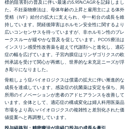
標的阻害剤の普及に伴い最速の5.95%CAGRを記録しまし
た。不妊薬物療法は、母体年齢の上昇と雇用主による体外
受精（IVF）給付の拡大に支えられ、中一桁台の成長を維
持しています。閉経後障害はホルモン安全性に関するより
広いコンセンサスを待っていますが、非ホルモン性のブレ
ークスルーが緩やかな普及を促しています。PCOS療法は
インスリン感受性改善薬を超えて代謝剤へと進化し、適応
症の幅を広げています。子宮内膜症はリンザゴリクスの欧
州承認を受けて関心が再燃し、世界的な未充足ニーズが浮
き彫りになりました。
骨粗しょう症バイオロジクスは償還の拡大に伴い漸進的な
成長を達成しています。感染症の抗菌薬は安定を保ち、局
所用のイノベーションが患者のアドヒアランスを改善して
います。全体として、適応症の構成変化は婦人科用医薬品
市場をより高いバイオロジクスの複雑性と差別化された価
値提案へと再調整しています。
投与経路別：精密療法が非経口投与の成長を牽引