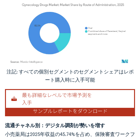
注記: すべての個別セグメントのセグメントシェアはレポ
画像 © Mordor Intelligence。再利用にはCC BY 4.0の表示が必要です。
ート購入時に入手可能
流通チャネル別：デジタル調剤が勢いを増す
小売薬局は2025年収益の45.74%を占め、保険審査ワークフ