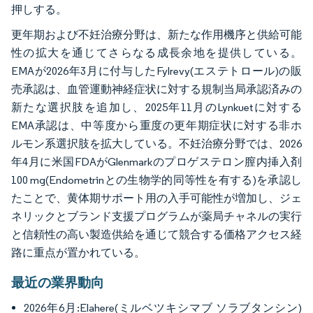
押しする。
更年期および不妊治療分野は、新たな作用機序と供給可能
性の拡大を通じてさらなる成長余地を提供している。
EMAが2026年3月に付与したFylrevy(エステトロール)の販
売承認は、血管運動神経症状に対する規制当局承認済みの
新たな選択肢を追加し、2025年11月のLynkuetに対する
EMA承認は、中等度から重度の更年期症状に対する非ホ
ルモン系選択肢を拡大している。不妊治療分野では、2026
年4月に米国FDAがGlenmarkのプロゲステロン膣内挿入剤
100 mg(Endometrinとの生物学的同等性を有する)を承認し
たことで、黄体期サポート用の入手可能性が増加し、ジェ
ネリックとブランド支援プログラムが薬局チャネルの実行
と信頼性の高い製造供給を通じて競合する価格アクセス経
路に重点が置かれている。
最近の業界動向
2026年6月:Elahere(ミルベツキシマブ ソラブタンシン)