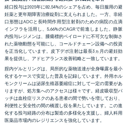
経口投与は2025年に82.54%のシェアを占め、毎日服用の避
妊薬と更年期障害治療錠剤に支えられました。一方、非経
口形態はADCと長時間作用型注射剤のための病院の点滴
インフラを活用し、5.66%のCAGRで前進しました。静脈
内投与レジメンは、腫瘍標的ペイロードに不可欠な制御さ
れた薬物動態を可能にし、コールドチェーン設備への投資
を正当化しています。皮下デポ注射は最長3ヵ月の避妊効
果を提供し、アドヒアランス改善戦略と一致しています。
腟内ゲルとリングは、局所的な薬物送達が全身曝露を最小
化するケースで安定した普及を記録しています。外用ホル
モンクリームは泌尿生殖器萎縮症に対して一定の需要があ
りますが、処方集へのアクセスは様々です。経皮吸収型パ
ッチは血栓症リスクのある患者の間で勢いを増しており、
利便性と安全性の間の橋渡し役を果たしています。この進
化する投与経路の分布は製造の多様化を支援し、婦人科用
医薬品市場内のレジリエンスを強化しています。