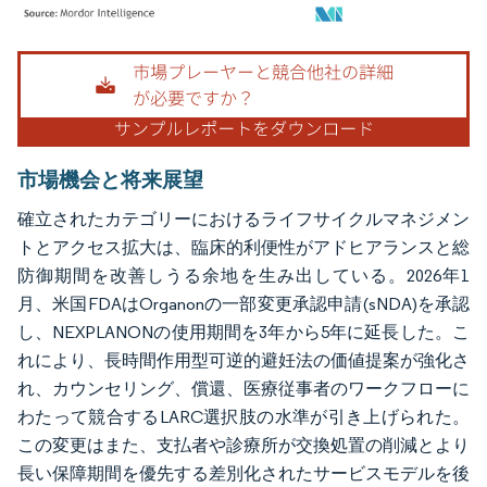
画像 © Mordor Intelligence。再利用にはCC BY 4.0の表示が必要です。
市場機会と将来展望
確立されたカテゴリーにおけるライフサイクルマネジメン
トとアクセス拡大は、臨床的利便性がアドヒアランスと総
防御期間を改善しうる余地を生み出している。2026年1
月、米国FDAはOrganonの一部変更承認申請(sNDA)を承認
し、NEXPLANONの使用期間を3年から5年に延長した。こ
れにより、長時間作用型可逆的避妊法の価値提案が強化さ
れ、カウンセリング、償還、医療従事者のワークフローに
わたって競合するLARC選択肢の水準が引き上げられた。
この変更はまた、支払者や診療所が交換処置の削減とより
長い保障期間を優先する差別化されたサービスモデルを後