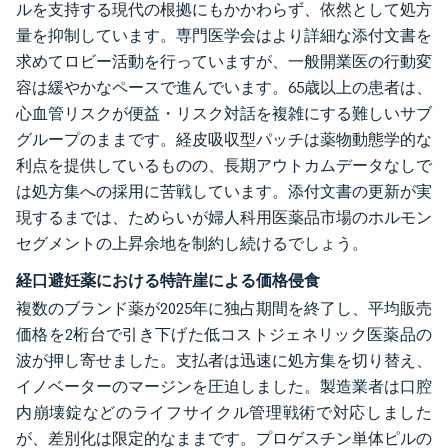
ルを支持する現代の根拠にもかかわらず、依然として処方
量を抑制しています。専門医学会はより詳細な添付文書を
求めてロビー活動を行っていますが、一般開業医の行動変
容は緩やかなペースで進んでいます。65歳以上の患者は、
心血管リスクが便益・リスク対話を複雑にする難しいサブ
グループのままです。経皮吸収型パッチは薬物動態学的な
利点を提供しているものの、長期アウトカムデータなしで
は処方集への採用に苦戦しています。添付文書の更新が実
現するまでは、ためらいが婦人科用医薬品市場のホルモン
セグメントの上昇余地を制約し続けるでしょう。
経口避妊薬における特許崖による価格侵食
複数のブランド薬が2025年に独占期間を終了し、平均販売
価格を2桁台で引き下げた低コストジェネリック医薬品の
波が押し寄せました。支払者は迅速に処方集を切り替え、
イノベーターのマージンを圧迫しました。製造業者は口腔
内崩壊錠などのライフサイクル管理戦術で対応しました
が、差別化は限定的なままです。プロゲスチン単体ピルの