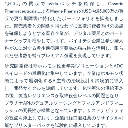
4,500万の買収でTwirlaパッチを確保し、Cosette
PharmaceuticalsによるMayne PharmaのUSD 4億3,000万の買
収で更年期障害に特化したポートフォリオを拡充しまし
た。卸売業者との関係を損なわずに直接消費者向けの拠点
を確保しようとする既存企業が、デジタル薬局とのパート
ナーシップを増やしています。バイオテク企業は希少婦人
科がんに対する希少疾病用医薬品の独占性を活用し、限ら
れた患者数を補うプレミアム償還を実現しています。
研究開発費は非ホルモン性更年期ソリューションとADC
ペイロードの最適化に集中しています。企業はホルモン状
態によって層別化するAI主導の治験設計を試験的に導入
し、開発サイクルを短縮しています。化学療法の供給不足
の後、製造レジリエンスが取締役会レベルの問題となり、
プラチナAPIのデュアルソーシングとフィルアンドフィニ
ッシュの冗長性が標準となっています。サステナビリティ
の観点も浮上しており、企業は経口避妊薬のリサイクル可
能なブリスターパックを試験的に導入しています。