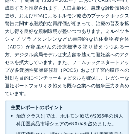
億へ、予測期間（2026～2031年）においてCAGR 4.74%で
成長すると推定されます。人口高齢化、急速な診断技術の
進歩、およびFDAによるホルモン療法のブラックボックス
警告に関する継続的な再評価が相まって、治療の普及を拡
大し得る良好な規制環境が整いつつあります。ミルベツキ
シマブ ソラブタンシンなどの画期的な抗体薬物複合体
（ADC）が卵巣がんの治療標準を塗り替えつつある一
方、デジタル薬局モデルは実店舗を越えて避妊薬へのアク
セスを拡大しています。また、フェムテックスタートアッ
プが多嚢胞性卵巣症候群（PCOS）および子宮内膜症への
対処を目的にベンチャーキャピタルを確保し、レガシーな
避妊ポートフォリオを抱える既存企業への競争圧力を高め
ています。
主要レポートのポイント
治療クラス別では、ホルモン療法が2025年の婦人
科用医薬品市場シェアの68.07%を占めました。