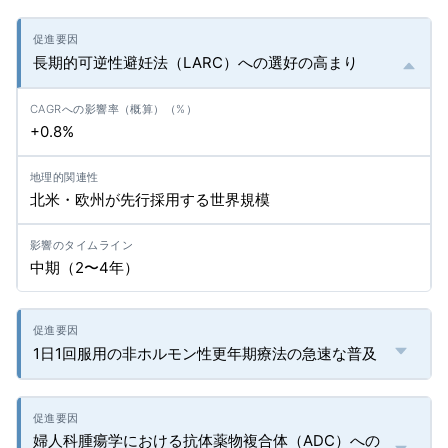
長期的可逆性避妊法（LARC）への選好の高まり
+0.8%
北米・欧州が先行採用する世界規模
中期（2〜4年）
1日1回服用の非ホルモン性更年期療法の急速な普及
婦人科腫瘍学における抗体薬物複合体（ADC）への