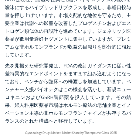
曖昧にするハイブリッドサブクラスを形成し、非経口投与
量を押し上げています。市場支配的な地位を守るため、主
要企業は代謝への影響を改善したプロゲスチンおよびエス
トロゲン類似体の再設計を進めています。ジェネリック医
薬品が低用量避妊セグメントに集中していますが、プレミ
アムな非ホルモンブランドが収益の目減りを部分的に相殺
しています。
先を見据えた研究開発は、FDAの改訂ガイダンスに従い性
差特異的なエンドポイントをますます組み込むようになっ
ており、ベンチから臨床への橋渡しを加速しています。ベ
ンチャー支援バイオテクはこの機会を活かし、新規ニュー
ロキニンおよびGnRH調節薬を投入しています。その結
果、婦人科用医薬品市場はホルモン療法の老舗企業とイノ
ベーション主導の非ホルモンフランチャイズが共存するバ
ランスのとれた構成へと移行しています。