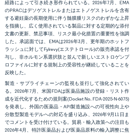
経路によって引き続き形作られている。2026年7月、EMA
のPRACはデソゲストレルまたはエトノゲストレルを含有
する避妊薬の長期使用に伴う髄膜腫リスクのわずかな上昇
を指摘し、広く使用されている製品に対する定期的な添付
文書の更新、禁忌事項、リスク最小化措置の重要性を強調
した。承認面では、EMAは2026年3月、更年期のホットフ
ラッシュに対してFylrevy(エステトロール)の販売承認を付
与し、非ホルモン系選択肢と並んで新しいエストロゲンプ
ロファイルに対する規制上の受容性が継続していることを
反映した。
製造・サプライチェーンの監視も並行して強化されてい
る。2026年7月、米国FDAは医薬品施設の登録・リスト作
成を近代化するための規則案(Docket No. FDA-2025-N-6075)
を発表し、外国の医薬品・API製造施設への可視性向上や
分散型製造モデルへの対応を盛り込み、2026年9月11日ま
でコメントを受け付けている。貿易・輸入政策への注目も
2026年4月、特許医薬品および医薬品原料の輸入調整に焦