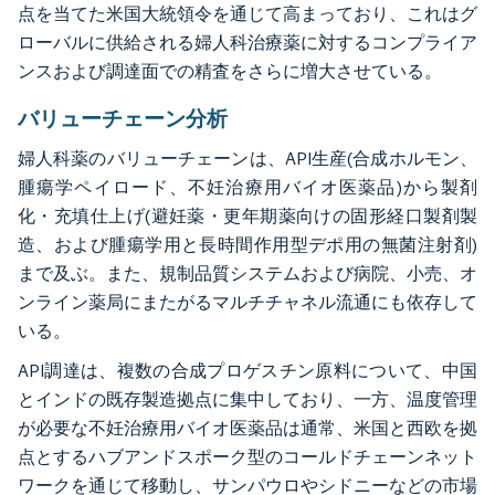
点を当てた米国大統領令を通じて高まっており、これはグ
ローバルに供給される婦人科治療薬に対するコンプライア
ンスおよび調達面での精査をさらに増大させている。
バリューチェーン分析
婦人科薬のバリューチェーンは、API生産(合成ホルモン、
腫瘍学ペイロード、不妊治療用バイオ医薬品)から製剤
化・充填仕上げ(避妊薬・更年期薬向けの固形経口製剤製
造、および腫瘍学用と長時間作用型デポ用の無菌注射剤)
まで及ぶ。また、規制品質システムおよび病院、小売、オ
ンライン薬局にまたがるマルチチャネル流通にも依存して
いる。
API調達は、複数の合成プロゲスチン原料について、中国
とインドの既存製造拠点に集中しており、一方、温度管理
が必要な不妊治療用バイオ医薬品は通常、米国と西欧を拠
点とするハブアンドスポーク型のコールドチェーンネット
ワークを通じて移動し、サンパウロやシドニーなどの市場