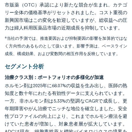
市販薬（OTC）承認により新たな競合が生まれ、カテゴ
リー全体の価格基準がリセットされました。コスト重視の
新興国市場はこの変化を歓迎していますが、総収益への圧
力は婦人科用医薬品市場の近期成長を抑制しています。
*当社の予測では、推進要因および抑制要因の影響を加算的ではな
く方向性のあるものとして扱います。影響予測は、ベースライン
成長、構成効果、および変数間の相互作用を反映しています。
セグメント分析
治療クラス別：ポートフォリオの多様化が加速
ホルモン剤は2025年に68.07%の収益を生み出し、医師の熟
知度と数十年にわたる有効性データに支えられています。
一方、非ホルモン剤は5.33%の堅調なCAGRで成長し、更
年期障害やがん治療でニッチな地位を確立しました。安全
性プロファイルの向上により、これまでホルモン療法を避
けていた患者が増加し、対象患者層が拡大しています。
ADCは現在、細胞毒性薬と標的バイオロジクスの境界を