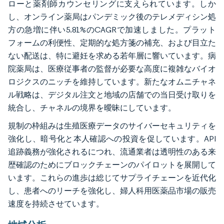
ローと薬剤師カウンセリングに支えられています。しか
し、オンライン薬局はパンデミック後のテレメディシン処
方の急増に伴い5.81%のCAGRで加速しました。プラット
フォームの利便性、定期的な処方箋の補充、および目立た
ない配送は、特に避妊を求める若年層に響いています。病
院薬局は、医療従事者の監督が必要な高度に複雑なバイオ
ロジクスのニッチを維持しています。新たなオムニチャネ
ル戦略は、デジタル注文と地域の店舗での当日受け取りを
統合し、チャネルの境界を曖昧にしています。
規制の枠組みは生殖医療データのサイバーセキュリティを
強化し、暗号化と本人確認への投資を促しています。API
追跡義務が強化されるにつれ、流通業者は透明性のある来
歴確認のためにブロックチェーンのパイロットを展開して
います。これらの進歩は総じてサプライチェーンを近代化
し、患者へのリーチを強化し、婦人科用医薬品市場の販売
速度を持続させています。