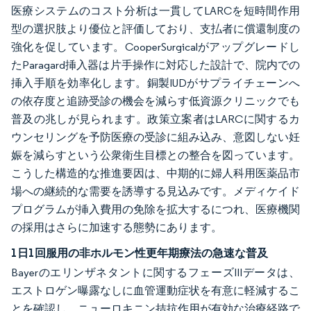
医療システムのコスト分析は一貫してLARCを短時間作用
型の選択肢より優位と評価しており、支払者に償還制度の
強化を促しています。CooperSurgicalがアップグレードし
たParagard挿入器は片手操作に対応した設計で、院内での
挿入手順を効率化します。銅製IUDがサプライチェーンへ
の依存度と追跡受診の機会を減らす低資源クリニックでも
普及の兆しが見られます。政策立案者はLARCに関するカ
ウンセリングを予防医療の受診に組み込み、意図しない妊
娠を減らすという公衆衛生目標との整合を図っています。
こうした構造的な推進要因は、中期的に婦人科用医薬品市
場への継続的な需要を誘導する見込みです。メディケイド
プログラムが挿入費用の免除を拡大するにつれ、医療機関
の採用はさらに加速する態勢にあります。
1日1回服用の非ホルモン性更年期療法の急速な普及
Bayerのエリンザネタントに関するフェーズIIIデータは、
エストロゲン曝露なしに血管運動症状を有意に軽減するこ
とを確認し、ニューロキニン拮抗作用が有効な治療経路で