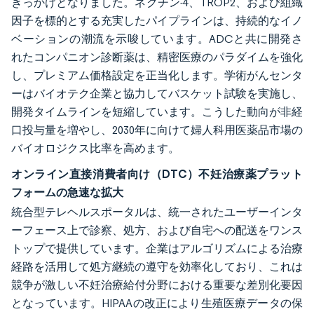
きっかけとなりました。ネクチン-4、TROP2、および組織
因子を標的とする充実したパイプラインは、持続的なイノ
ベーションの潮流を示唆しています。ADCと共に開発さ
れたコンパニオン診断薬は、精密医療のパラダイムを強化
し、プレミアム価格設定を正当化します。学術がんセンタ
ーはバイオテク企業と協力してバスケット試験を実施し、
開発タイムラインを短縮しています。こうした動向が非経
口投与量を増やし、2030年に向けて婦人科用医薬品市場の
バイオロジクス比率を高めます。
オンライン直接消費者向け（DTC）不妊治療薬プラット
フォームの急速な拡大
統合型テレヘルスポータルは、統一されたユーザーインタ
ーフェース上で診察、処方、および自宅への配送をワンス
トップで提供しています。企業はアルゴリズムによる治療
経路を活用して処方継続の遵守を効率化しており、これは
競争が激しい不妊治療給付分野における重要な差別化要因
となっています。HIPAAの改正により生殖医療データの保