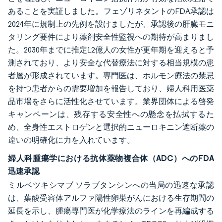
あることを実証しました。フェゾリネタントのFDA承認は
2024年に規制上の先例を設けましたが、承認後の肝臓モニ
タリング要件により薬剤安全性監視への期待が高まりまし
た。2030年までに推定12億人の女性が更年期を迎えると予
測されており、より安全な代替療法に対する相当規模の患
者層が形成されています。専門医は、ホルモン療法の禁忌
を持つ患者からの需要増加を報告しており、婦人科用医薬
品市場をさらに活性化させています。業界団体による啓発
キャンペーンは、残存する安全性への懸念を払拭するた
め、全身性エストロゲンと選択的ニューロキニン遮断薬の
違いの明確化に力を入れています。
婦人科腫瘍学における抗体薬物複合体（ADC）へのFDA
迅速承認
ミルベツキシマブ ソラブタンシンへの当局の迅速な承認
は、葉酸受容体アルファ陽性卵巣がんにおける生存期間の
延長を示し、腫瘍専門医が化学療法のラインを再編成する