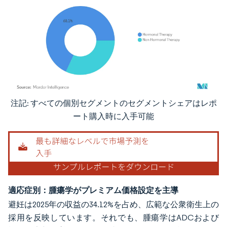
注記: すべての個別セグメントのセグメントシェアはレポ
画像 © Mordor Intelligence。再利用にはCC BY 4.0の表示が必要です。
ート購入時に入手可能
適応症別：腫瘍学がプレミアム価格設定を主導
避妊は2025年の収益の34.12%を占め、広範な公衆衛生上の
採用を反映しています。それでも、腫瘍学はADCおよび