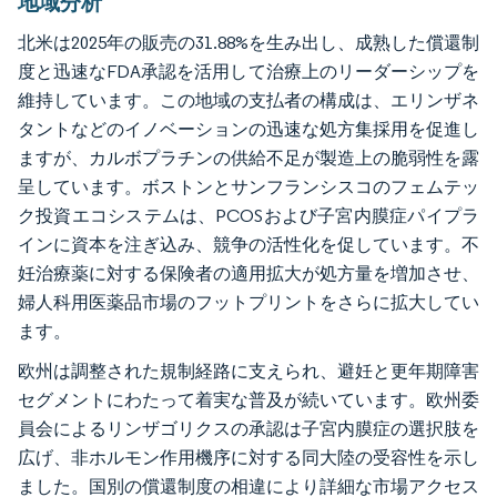
地域分析
北米は2025年の販売の31.88%を生み出し、成熟した償還制
度と迅速なFDA承認を活用して治療上のリーダーシップを
維持しています。この地域の支払者の構成は、エリンザネ
タントなどのイノベーションの迅速な処方集採用を促進し
ますが、カルボプラチンの供給不足が製造上の脆弱性を露
呈しています。ボストンとサンフランシスコのフェムテッ
ク投資エコシステムは、PCOSおよび子宮内膜症パイプラ
インに資本を注ぎ込み、競争の活性化を促しています。不
妊治療薬に対する保険者の適用拡大が処方量を増加させ、
婦人科用医薬品市場のフットプリントをさらに拡大してい
ます。
欧州は調整された規制経路に支えられ、避妊と更年期障害
セグメントにわたって着実な普及が続いています。欧州委
員会によるリンザゴリクスの承認は子宮内膜症の選択肢を
広げ、非ホルモン作用機序に対する同大陸の受容性を示し
ました。国別の償還制度の相違により詳細な市場アクセス